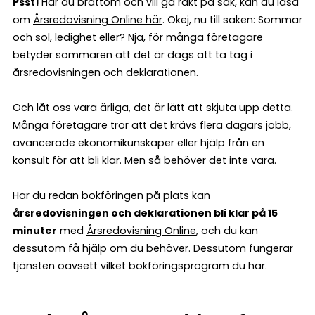
Psst!
Har du bråttom och vill gå rakt på sak, kan du läsa
om
Årsredovisning Online här
. Okej, nu till saken: Sommar
och sol, ledighet eller? Nja, för många företagare
betyder sommaren att det är dags att ta tag i
årsredovisningen och deklarationen.
Och låt oss vara ärliga, det är lätt att skjuta upp detta.
Många företagare tror att det krävs flera dagars jobb,
avancerade ekonomikunskaper eller hjälp från en
konsult för att bli klar. Men så behöver det inte vara.
Har du redan bokföringen på plats kan
årsredovisningen och deklarationen bli klar på 15
minuter
med
Årsredovisning Online
, och du kan
dessutom få hjälp om du behöver. Dessutom fungerar
tjänsten oavsett vilket bokföringsprogram du har.