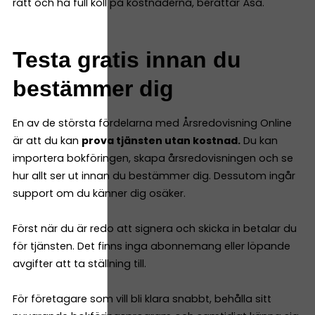
rätt och ha full koll på kostnaderna, berättar Åsa.
Testa gratis innan du
bestämmer dig
En av de största fördelarna med Årsredovisning Online
är att du kan
prova tjänsten utan kostnad.
Du kan
importera bokföringen, skapa årsredovisningen och se
hur allt ser ut innan du bestämmer dig. Dessutom ingår
support om du känner dig osäker.
Först när du är redo att signera och skicka in betalar du
för tjänsten. Det finns inga abonnemang eller löpande
avgifter att ta ställning till.
För företagare som vill bli klara snabbt, behålla sitt