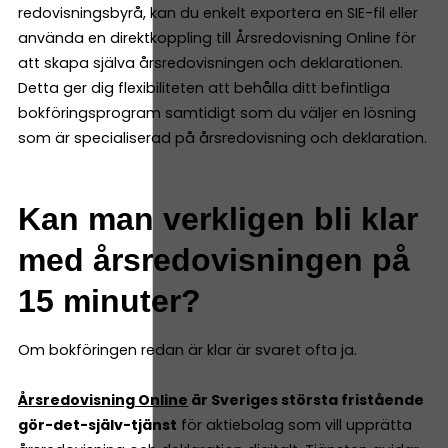
redovisningsbyrå, kan du enkelt exportera en SIE-fil eller
använda en direktkoppling till Årsredovisning Online för
att skapa själva årsredovisningen och deklarationen.
Detta ger dig flexibiliteten att behålla ditt befintliga
bokföringsprogram samtidigt som du väljer en lösning
som är specialiserad på årsredovisning och deklaration.
Kan man verkligen bli klar
med årsredovisningen på
15 minuter?
Om bokföringen redan är klar är svaret ofta ja.
Årsredovisning Online
är Sveriges största fristående
gör-det-själv-tjänst
för aktiebolag som vill upprätta