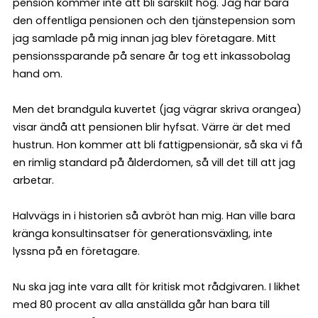
pension kommer inte att bli särskilt hög. Jag har bara
den offentliga pensionen och den tjänstepension som
jag samlade på mig innan jag blev företagare. Mitt
pensionssparande på senare år tog ett inkassobolag
hand om.
Men det brandgula kuvertet (jag vägrar skriva orangea)
visar ändå att pensionen blir hyfsat. Värre är det med
hustrun. Hon kommer att bli fattigpensionär, så ska vi få
en rimlig standard på ålderdomen, så vill det till att jag
arbetar.
Halvvägs in i historien så avbröt han mig. Han ville bara
kränga konsultinsatser för generationsväxling, inte
lyssna på en företagare.
Nu ska jag inte vara allt för kritisk mot rådgivaren. I likhet
med 80 procent av alla anställda går han bara till