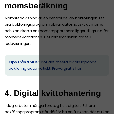
momsberäkning
Momsredovisning är en central del av bokföringen. Ett
bra bokföringsprogram räknar automatiskt ut moms
och kan skapa en momsrapport som ligger till grund för
momsdeklarationen. Det minskar risken för fel i
redovisningen.
Tips från Spiris:
Sköt det mesta av din löpande
bokföring automatiskt.
Prova gratis här!
4. Digital kvittohantering
I dag arbetar många företag helt digitalt. Ett bra
bokföringsprogram bör därför ha en funktion där du kan