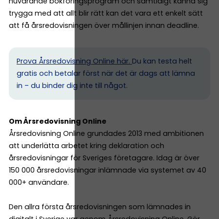
nuvarande bokföringsprogram och samtidigt känna sig
trygga med att allt blir rätt kan det vara ett enkelt sätt
att få årsredovisningen över mållinjen innan deadline.
Prova Årsredovisning Online här.
Du kan testa helt
gratis och betalar först när det är dags att lämna
in – du binder dig inte till något.
Om Årsredovisning Online
Årsredovisning Online grundades 2013 med ambitionen
att underlätta arbetet kring deklaration och
årsredovisningar för Sveriges företagare. Idag är över
150 000 årsredovisningar inlämnade via systemet av 40
000+ användare.
Den allra första årsredovisningen som lämnades in
digitalt i Sverige var genom Årsredovisning Online. Gör