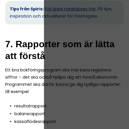
Tips från Spiris:
Följ Spiris nyhetsbrev här.
Få tips,
inspiration och aktualiteter för företagare.
7. Rapporter som är lätta
att förstå
Ett bra bokföringsprogram ska inte bara registrera
siffror – det ska också hjälpa dig att förstå ekonomin.
Programmet ska därför kunna ge dig tydliga rapporter,
till exempel:
resultatrapport
balansrapport
kassaflödesrapport