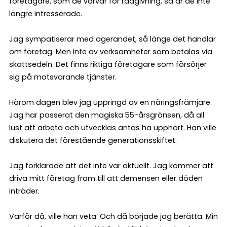
företagare, som de värvar för rådgivning, så är de inte
längre intresserade.
Jag sympatiserar med agerandet, så länge det handlar
om företag. Men inte av verksamheter som betalas via
skattsedeln. Det finns riktiga företagare som försörjer
sig på motsvarande tjänster.
Härom dagen blev jag uppringd av en näringsfrämjare.
Jag har passerat den magiska 55-årsgränsen, då all
lust att arbeta och utvecklas antas ha upphört. Han ville
diskutera det förestående generationsskiftet.
Jag förklarade att det inte var aktuellt. Jag kommer att
driva mitt företag fram till att demensen eller döden
inträder.
Varför då, ville han veta. Och då började jag berätta. Min