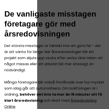
De vanligaste misstagen
företagare gör med
årsredovisningen
Det största misstaget är faktiskt inte att göra fel – det
är att vänta för länge. När årsredovisningen blir ett
projekt som skjuts upp vecka efter vecka ökar risken att
något missas eller att arbetet blir mer stressigt än
nödvändigt.
Många företagare blir också förvånade över hur mycket
som idag går att automatisera. Om bokföringen är i
ordning,
behöver det inte ta mer än 15 minuter att få
klart årsredovisning
och skatt med
Årsredovisning
Online
.