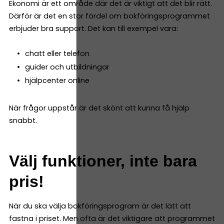
Ekonomi är ett område där det är viktigt att det blir rätt.
Därför är det en stor fördel om bokföringsprogrammet
erbjuder bra support. Det kan till exempel vara:
chatt eller telefon
guider och utbildningar
hjälpcenter online
När frågor uppstår är det skönt att kunna få hjälp
snabbt.
Välj funktioner, inte bara
pris!
När du ska välja bokföringsprogram är det lätt att
fastna i priset. Men ofta är det viktigare att programmet