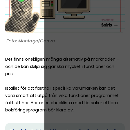
Montage/Canva
Det finns onekligen många alternativ på marknaden –
och de kan skilja sig ganska mycket i funktioner och
pris.
Istället för att fastna i specifika varumärken kan det
vara smart att utgå från vilka funktioner programmet
faktiskt har. Här är en checklista med tio saker ett bra
bokföringsprogram bör klara av.