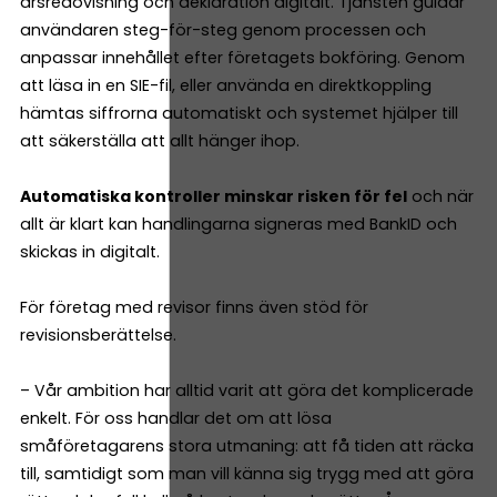
årsredovisning och deklaration digitalt. Tjänsten guidar
användaren steg-för-steg genom processen och
anpassar innehållet efter företagets bokföring. Genom
att läsa in en SIE-fil, eller använda en direktkoppling
hämtas siffrorna automatiskt och systemet hjälper till
att säkerställa att allt hänger ihop.
Automatiska kontroller minskar risken för fel
och när
allt är klart kan handlingarna signeras med BankID och
skickas in digitalt.
För företag med revisor finns även stöd för
revisionsberättelse.
– Vår ambition har alltid varit att göra det komplicerade
enkelt. För oss handlar det om att lösa
småföretagarens stora utmaning: att få tiden att räcka
till, samtidigt som man vill känna sig trygg med att göra