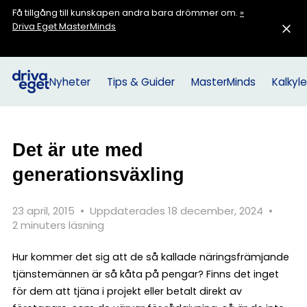
Få tillgång till kunskapen andra bara drömmer om.
»
Driva Eget MasterMinds
Nyheter
Tips & Guider
MasterMinds
Kalkyle
Det är ute med
generationsväxling
23 april, 2015
•
Uppdaterades 18 december, 2024
•
2 minuters läsning
Hur kommer det sig att de så kallade näringsfrämjande
tjänstemännen är så kåta på pengar? Finns det inget
för dem att tjäna i projekt eller betalt direkt av