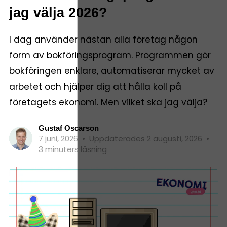
jag välja 2026?
I dag använder nästan alla företag någon
form av bokföringsprogram. Programmen gör
bokföringen enklare, automatiserar mycket av
arbetet och hjälper dig att hålla koll på
företagets ekonomi. Men vilket ska jag välja?
Gustaf Oscarson
7 juni, 2026
•
Uppdaterades 2 augusti, 2026
•
3 minuters läsning