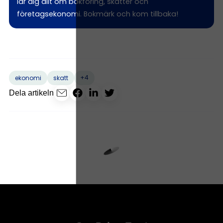
lär dig allt om bokföring, skatter och
företagsekonomi. Bokmärk och kom tillbaka!
+4
ekonomi
skatt
Dela artikeln