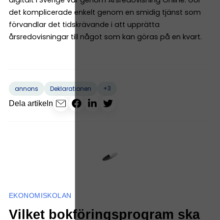
det komplicerade enkelt genom en smidig tjänst som
förvandlar det tidskrävande i att upprätta
årsredovisningar till något som kan göras på en kvart.
+3
annons
Deklarationen
Dela artikeln
EKONOMISKOLAN
Vilket bokföringsprogram ska