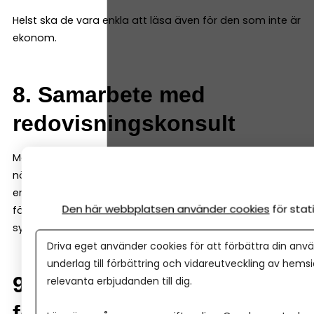
Helst ska de vara enkla att läsa även för den som inte är
ekonom.
8. Samarbete med
redovisningskonsult
Många företag väljer att anlita en redovisningskonsult
när de växer. Då är det viktigt att programmet gör det
enkelt att dela bokföringen. Många system låter både
Den här webbplatsen använder cookies
för sta
företagaren och redovisningskonsulten arbeta i samma
system samtidigt.
Driva eget använder cookies för att förbättra din anvä
underlag till förbättring och vidareutveckling av hems
9. Möjlighet att växa med
relevanta erbjudanden till dig.
företaget