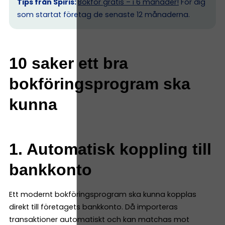
Tips från Spiris:
Bokför gratis – i 6 månader!
För dig
som startat företag de senaste 12 månaderna.
10 saker ett bra
bokföringsprogram ska
kunna
1. Automatisk koppling till
bankkonto
Ett modernt bokföringsprogram ska kunna kopplas
direkt till företagets bankkonto. Då importeras
transaktioner automatiskt och kan matchas mot