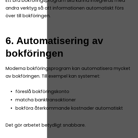
Ett bra bokföringsprogram ska kunna integreras med
andra verktyg så att informationen automatiskt förs
över till bokföringen.
6. Automatisering av
bokföringen
Moderna bokföringsprogram kan automatisera mycket
av bokföringen. Till exempel kan systemet:
föreslå bokföringskonto
matcha banktransaktioner
bokföra återkommande kostnader automatiskt
Det gör arbetet betydligt snabbare.