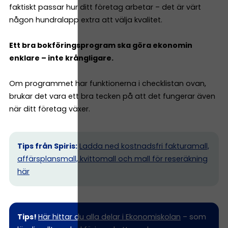
faktiskt passar hur ditt företag arbetar – det är värt
någon hundralapp extra att välja kvalitet.
Ett bra bokföringsprogram ska göra ekonomin
enklare – inte krångligare.
Om programmet har funktionerna i checklistan ovan,
brukar det vara ett bra tecken på att det fungerar även
när ditt företag växer.
Tips från Spiris:
Ladda ned kostnadsfri fakturamall,
affärsplansmall, kvittomall och mall för reseräkning
här
Tips!
Här hittar du alla delar i Ekonomiskolan
– som