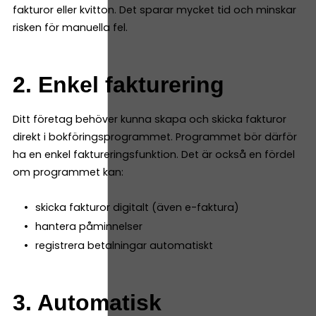
fakturor eller kvitton. Det sparar mycket tid och minskar
risken för manuella fel.
2. Enkel fakturering
Ditt företag behöver kunna skapa och skicka fakturor
direkt i bokföringsprogrammet. Programmet bör därför
ha en enkel faktureringsfunktion. Det är också en fördel
om programmet kan:
skicka fakturor digitalt (även e-faktura)
hantera påminnelser
registrera betalningar automatiskt
3. Automatisk