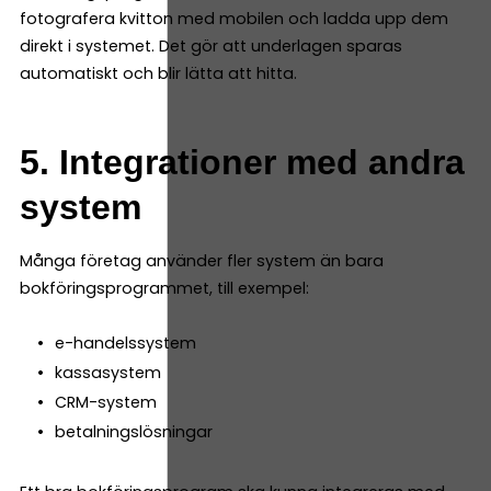
fotografera kvitton med mobilen och ladda upp dem
direkt i systemet. Det gör att underlagen sparas
automatiskt och blir lätta att hitta.
5. Integrationer med andra
system
Många företag använder fler system än bara
bokföringsprogrammet, till exempel:
e-handelssystem
kassasystem
CRM-system
betalningslösningar