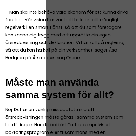
– Man ska inte behöva vara ekonom för att kunna driva
företag. Vår vision har varit att baka in allt krångligt
regelverk i en smart tjänst, så att du som företagare
kan känna dig trygg med att upprätta din egen
årsredovisning och deklaration. Vi har koll på reglerna,
så att du kan ha koll på din verksamhet, säger Åsa
Hedgren på Årsredovisning Online.
Måste man använda
samma system för allt?
Nej. Det är en vanlig missuppfattning att
årsredovisningen måste göras i samma system som
bokföringen. Har du bokfört året i exempelvis ett
bokföringsprogram eller tillsammans med en