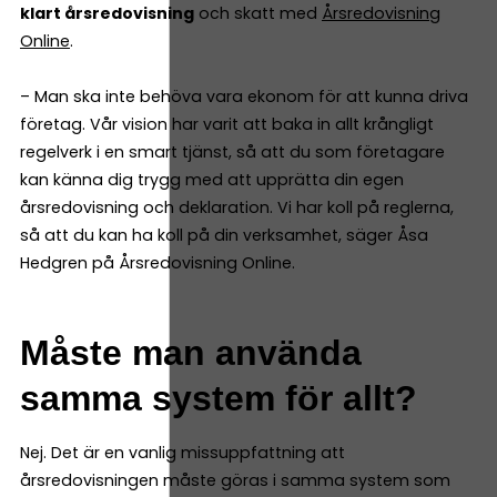
klart årsredovisning
och skatt med
Årsredovisning
Online
.
– Man ska inte behöva vara ekonom för att kunna driva
företag. Vår vision har varit att baka in allt krångligt
regelverk i en smart tjänst, så att du som företagare
kan känna dig trygg med att upprätta din egen
årsredovisning och deklaration. Vi har koll på reglerna,
så att du kan ha koll på din verksamhet, säger Åsa
Hedgren på Årsredovisning Online.
Måste man använda
samma system för allt?
Nej. Det är en vanlig missuppfattning att
årsredovisningen måste göras i samma system som