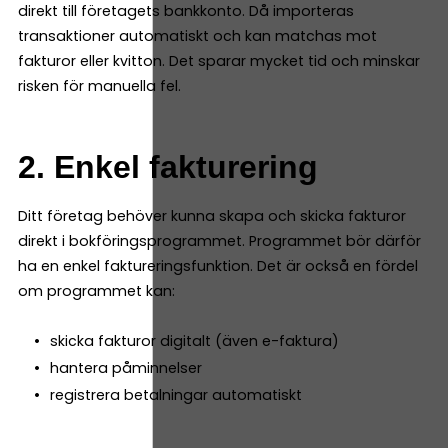
direkt till företagets bankkonto. Då importeras
transaktioner automatiskt och kan matchas mot
fakturor eller kvitton. Det sparar mycket tid och minskar
risken för manuella fel.
2. Enkel fakturering
Ditt företag behöver kunna skapa och skicka fakturor
direkt i bokföringsprogrammet. Programmet bör därför
ha en enkel faktureringsfunktion. Det är också en fördel
om programmet kan:
skicka fakturor digitalt (även e-faktura)
hantera påminnelser
registrera betalningar automatiskt