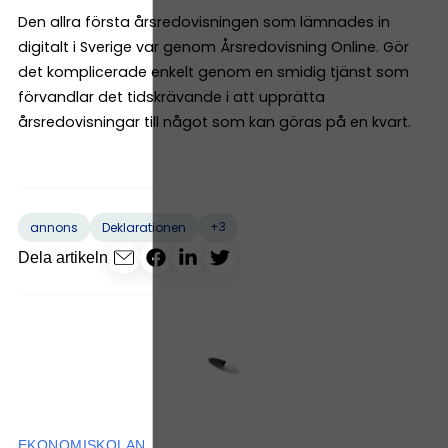
Den allra första årsredovisningen som lämnades in
digitalt i Sverige var genom Årsredovisning Online. Gör
det komplicerade enkelt genom en smidig tjänst som
förvandlar det tidskrävande i att upprätta
årsredovisningar till något som kan göras på en kvart.
+3
annons
Deklarationen
Dela artikeln
EKONOMISKOLAN