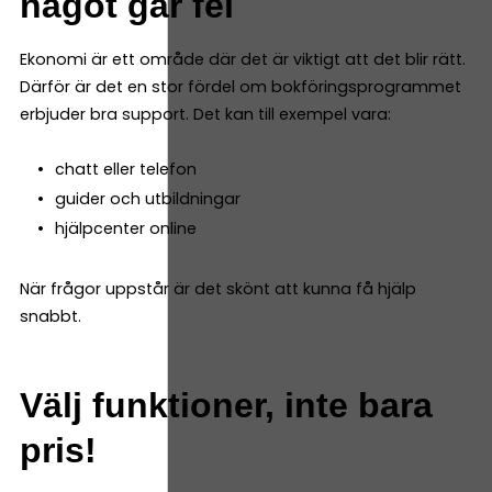
något går fel
Ekonomi är ett område där det är viktigt att det blir rätt.
Därför är det en stor fördel om bokföringsprogrammet
erbjuder bra support. Det kan till exempel vara:
chatt eller telefon
guider och utbildningar
hjälpcenter online
När frågor uppstår är det skönt att kunna få hjälp
snabbt.
Välj funktioner, inte bara
pris!