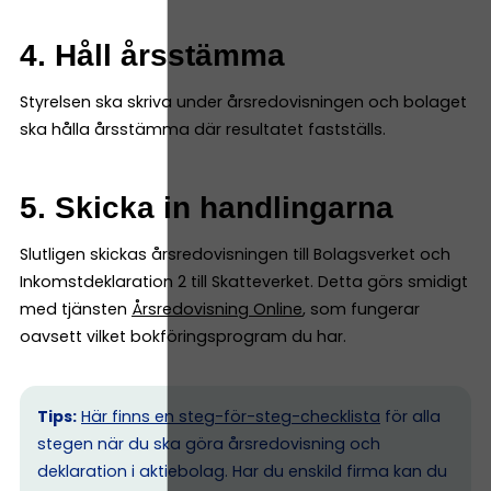
4. Håll årsstämma
Styrelsen ska skriva under årsredovisningen och bolaget
ska hålla årsstämma där resultatet fastställs.
5. Skicka in handlingarna
Slutligen skickas årsredovisningen till Bolagsverket och
Inkomstdeklaration 2 till Skatteverket. Detta görs smidigt
med tjänsten
Årsredovisning Online
, som fungerar
oavsett vilket bokföringsprogram du har.
Tips:
Här finns en steg-för-steg-checklista
för alla
stegen när du ska göra årsredovisning och
deklaration i aktiebolag. Har du enskild firma kan du