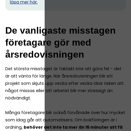
l
äsa mer här.
De vanligaste misstagen
företagare gör med
årsredovisningen
Det största misstaget är faktiskt inte att göra fel – det
är att vänta för länge. När årsredovisningen blir ett
projekt som skjuts upp vecka efter vecka ökar risken att
något missas eller att arbetet blir mer stressigt än
nödvändigt.
Många företagare blir också förvånade över hur mycket
som idag går att automatisera. Om bokföringen är i
ordning,
behöver det inte ta mer än 15 minuter att få