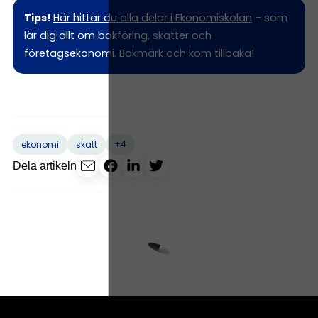
Tips!
Här hittar du alla delar i Ekonomiskolan
– som
lär dig allt om bokföring, skatter och
företagsekonomi. Bokmärk och kom tillbaka!
+4
ekonomi
skatt
Dela artikeln