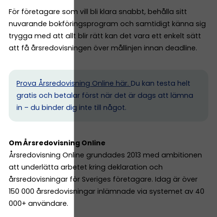
För företagare som vill bli klara snabbt, behålla sitt
nuvarande bokföringsprogram och samtidigt känna sig
trygga med att allt blir rätt kan det vara ett enkelt sätt
att få årsredovisningen över mållinjen innan deadline.
Prova Årsredovisning Online här.
Du kan testa helt
gratis och betalar först när det är dags att lämna
in – du binder dig inte till något.
Om Årsredovisning Online
Årsredovisning Online grundades 2013 med ambitionen
att underlätta arbetet kring deklaration och
årsredovisningar för Sveriges företagare. Idag är över
150 000 årsredovisningar inlämnade via systemet av 40
000+ användare.