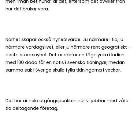
men ”man bet hund” är det, eftersom det avviker från
hur det brukar vara.
Närhet skapar också nyhetsvärde. Ju närmare i tid, ju
närmare vardagslivet, eller ju närmare rent geografiskt –
desto större nyhet. Det är därför en tågolycka i Indien
med 100 döda får en notis i svenska tidningar, medan
samma sak i Sverige skulle fylla tidningarna i veckor.
Det här är hela utgångspunkten när vi jobbar med våra
tio deltagande företag.