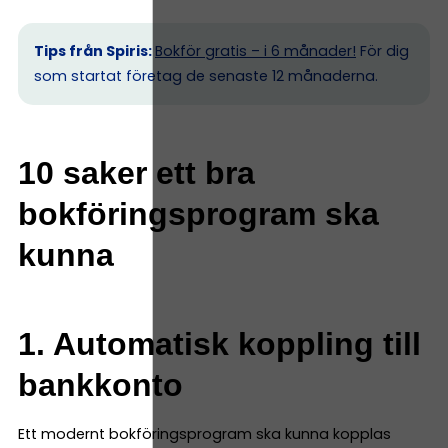
Tips från Spiris:
Bokför gratis – i 6 månader!
För dig
som startat företag de senaste 12 månaderna.
10 saker ett bra
bokföringsprogram ska
kunna
1. Automatisk koppling till
bankkonto
Ett modernt bokföringsprogram ska kunna kopplas