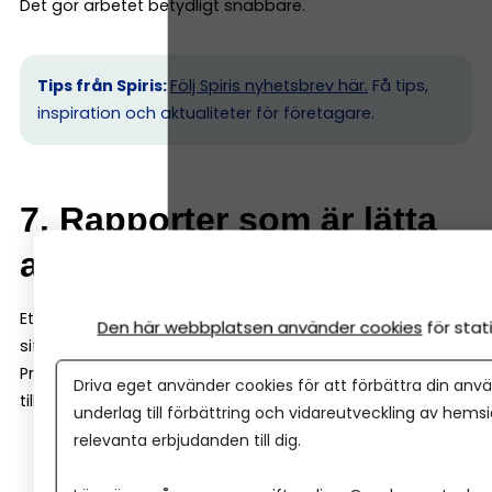
Det gör arbetet betydligt snabbare.
Tips från Spiris:
Följ Spiris nyhetsbrev här.
Få tips,
inspiration och aktualiteter för företagare.
7. Rapporter som är lätta
att förstå
Ett bra bokföringsprogram ska inte bara registrera
Den här webbplatsen använder cookies
för sta
siffror – det ska också hjälpa dig att förstå ekonomin.
Programmet ska därför kunna ge dig tydliga rapporter,
Driva eget använder cookies för att förbättra din anvä
till exempel:
underlag till förbättring och vidareutveckling av hems
relevanta erbjudanden till dig.
resultatrapport
balansrapport