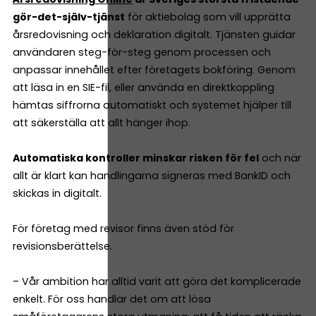
gör-det-själv-tjänst
för aktiebolag som vill upprätta
årsredovisning och deklaration digitalt. Tjänsten guidar
användaren steg-för-steg genom processen och
anpassar innehållet efter företagets bokföring. Genom
att läsa in en SIE-fil, eller använda en direktkoppling
hämtas siffrorna automatiskt och systemet hjälper till
att säkerställa att allt hänger ihop.
Automatiska kontroller minskar risken för fel
och när
allt är klart kan handlingarna signeras med BankID och
skickas in digitalt.
För företag med revisor finns även stöd för
revisionsberättelse.
– Vår ambition har alltid varit att göra det komplicerade
enkelt. För oss handlar det om att lösa