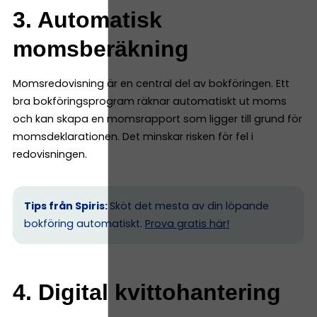
3. Automatisk
momsberäkning
Momsredovisning är en central del av bokföringen. Ett
bra bokföringsprogram räknar automatiskt ut moms
och kan skapa en momsrapport som ligger till grund för
momsdeklarationen. Det minskar risken för fel i
redovisningen.
Tips från Spiris:
Sköt det mesta av din löpande
bokföring automatiskt.
Prova gratis här!
4. Digital kvittohantering