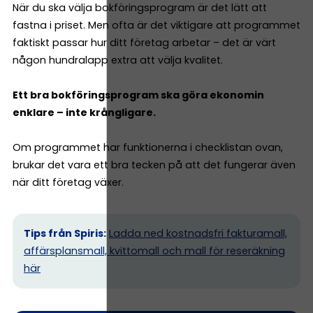
När du ska välja bokföringsprogram är det lätt att
fastna i priset. Men ofta är det viktigare att programmet
faktiskt passar hur ditt företag arbetar – det är värt
någon hundralapp extra att välja kvalitet.
Ett bra bokföringsprogram ska göra ekonomin
enklare – inte krångligare.
Om programmet har funktionerna i checklistan ovan,
brukar det vara ett bra tecken på att det fungerar även
när ditt företag växer.
Tips från Spiris:
Ladda ned kostnadsfri fakturamall,
affärsplansmall, kvittomall och mall för reseräkning
här