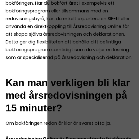
bokföringen. Har du bokfört året i exempelvis ett
bokföringsprogram eller tillsammans med en
redovisningsbyrå, kan du enkelt exportera en SIE-fil eller
använda en direktkoppling till Årsredovisning Online för
att skapa själva årsredovisningen och deklarationen.
Detta ger dig flexibiliteten att behålla ditt befintliga
bokföringsprogram samtidigt som du väljer en lösning
som är specialiserad på årsredovisning och deklaration.
Kan man verkligen bli klar
med årsredovisningen på
15 minuter?
Om bokföringen redan är klar är svaret ofta ja.
Årsredovisning Online
är Sveriges största fristående