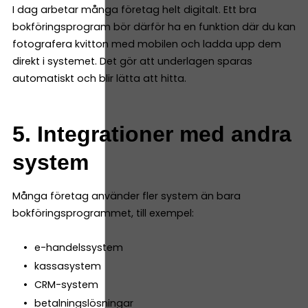
I dag arbetar många företag helt digitalt. Ett bra
bokföringsprogram bör därför ha en funktion där du kan
fotografera kvitton med mobilen och ladda upp dem
direkt i systemet. Det gör att underlagen sparas
automatiskt och blir lätta att hitta.
5. Integrationer med andra
system
Många företag använder fler system än bara
bokföringsprogrammet, till exempel:
e-handelssystem
kassasystem
CRM-system
betalningslösningar