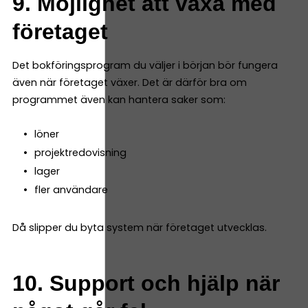
9. Möjlighet att växa med
företaget
Det bokföringsprogram du väljer i början bör fungera
även när företaget växer. Det är därför bra om
programmet även kan hantera saker som:
löner
projektredovisning
lager
fler användare
Då slipper du byta system när företaget utvecklas.
10. Support och hjälp när