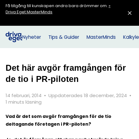
Få tillgång till kunskapen andra bara drömmer om.
»
Driva Eget MasterMinds
Nyheter
Tips & Guider
MasterMinds
Kalkyle
Det här avgör framgången för
de tio i PR-piloten
14 februari, 2014
•
Uppdaterades 18 december, 2024
•
1 minuts läsning
Vad är det som avgör framgången för de tio
deltagande företagen i PR-piloten?