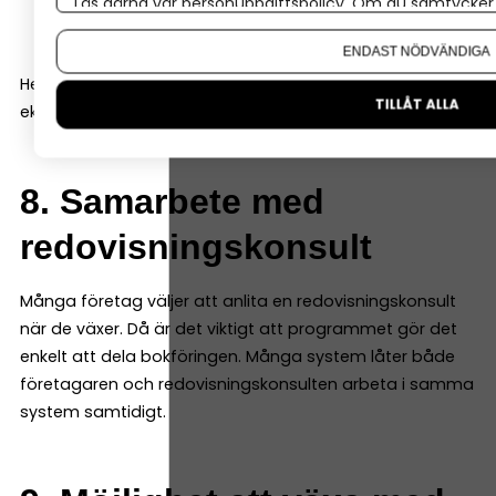
Läs gärna vår
personuppgiftspolicy
. Om du samtycker t
kassaflödesrapport
Om du vill ändra ditt val i efterhand hittar du den möjl
ENDAST NÖDVÄNDIGA
Helst ska de vara enkla att läsa även för den som inte är
TILLÅT ALLA
ekonom.
8. Samarbete med
redovisningskonsult
Många företag väljer att anlita en redovisningskonsult
när de växer. Då är det viktigt att programmet gör det
enkelt att dela bokföringen. Många system låter både
företagaren och redovisningskonsulten arbeta i samma
system samtidigt.