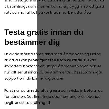
småföretagarens stora utmaning: att få tiden att räcka
till, samtidigt som man vill känna sig trygg med att göra
rätt och ha full koll på kostnaderna, berättar Åsa.
Testa gratis innan du
bestämmer dig
En av de största fördelarna med Årsredovisning Online
är att du kan
prova tjänsten utan kostnad.
Du kan
importera bokföringen, skapa årsredovisningen och se
hur allt ser ut innan du bestämmer dig. Dessutom ingår
support om du känner dig osäker.
Först när du är redo att signera och skicka in betalar du
för tjänsten. Det finns inga abonnemang eller löpande
avgifter att ta ställning till.