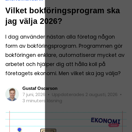
Vilket bokföringsprogram ska
jag välja 2026?
I dag använder nästan alla företag någon
form av bokföringsprogram. Programmen gör
bokföringen enklare, automatiserar mycket av
arbetet och hjälper dig att hålla koll på
företagets ekonomi. Men vilket ska jag välja?
Gustaf Oscarson
7 juni, 2026
•
Uppdaterades 2 augusti, 2026
•
3 minuters läsning