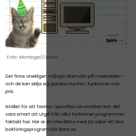
Montage/Canva
Det finns onekligen många alternativ på marknaden –
och de kan skilja sig ganska mycket i funktioner och
pris.
Istället för att fastna i specifika varumärken kan det
vara smart att utgå från vilka funktioner programmet
faktiskt har. Här är en checklista med tio saker ett bra
bokföringsprogram bör klara av.