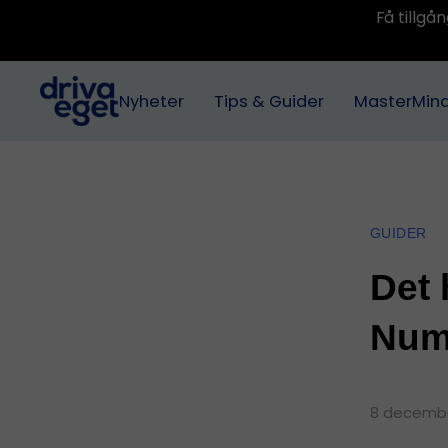
Få tillg
Nyheter
Tips & Guider
MasterMin
GUIDER
Det 
Num
8 decembe