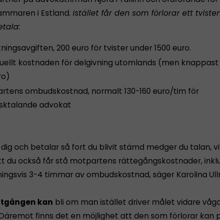
ammaren i Estland.
Istället får den som förlorar ett tviste
etala:
ingsavgiften, 200 euro för tvister under 1500 euro.
uellt kostnaden för delgivning utomlands (men knappast
ro)
rtens ombudskostnad, normalt 130-160 euro/tim för
sktalande advokat
 dig och betalar så fort du blivit stämd medger du talan, vi
tt du också får stå motpartens rättegångskostnader, inkl
ingsvis 3-4 timmar av ombudskostnad, säger Karolina Ul
åtgången kan
bli om man istället driver målet vidare våga
 Däremot finns det en möjlighet att den som förlorar kan 