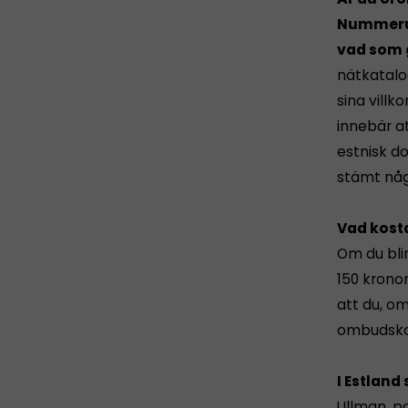
Nummerup
vad som g
nätkatalo
sina villko
innebär a
estnisk do
stämt någ
Vad kosta
Om du bli
150 krono
att du, o
ombudskos
I Estland
Ullman, p