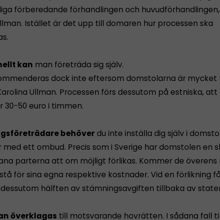
iga förberedande förhandlingen och huvudförhandlingen, 
llman. Istället är det upp till domaren hur processen ska
s.
ellt kan
man företräda sig själv.
ommenderas dock inte eftersom domstolarna är mycket f
arolina Ullman. Processen förs dessutom på estniska, att
r 30-50 euro i timmen.
gsföreträdare behöver
du inte inställa dig själv i domst
r med ett ombud. Precis som i Sverige har domstolen en s
na parterna att om möjligt förlikas. Kommer de överens 
 stå för sina egna respektive kostnader. Vid en förlikning f
dessutom hälften av stämningsavgiften tillbaka av state
an överklagas
till motsvarande hovrätten. I sådana fall 