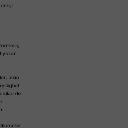
enligt
ormella,
 hyra en
olen, utan
kyldighet
brukar de
år
n.
tillkommer