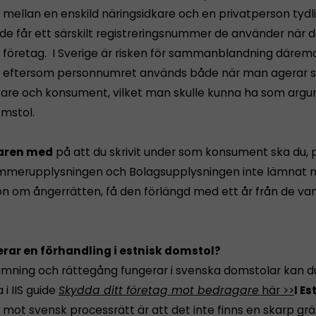
 mellan en enskild näringsidkare och en privatperson tydli
de får ett särskilt registreringsnummer de använder när d
 företag. I Sverige är risken för sammanblandning därem
 eftersom personnumret används både när man agerar 
kare och konsument, vilket man skulle kunna ha som argu
omstol.
aren med
på att du skrivit under som konsument ska du, 
mmerupplysningen och Bolagsupplysningen inte lämnat 
on om ångerrätten, få den förlängd med ett år från de van
rar en förhandling i estnisk domstol?
ämning och rättegång fungerar i svenska domstolar kan d
 i IIS guide
Skydda ditt företag mot bedragare
här >>
I Es
n mot svensk processrätt är att det inte finns en skarp gr