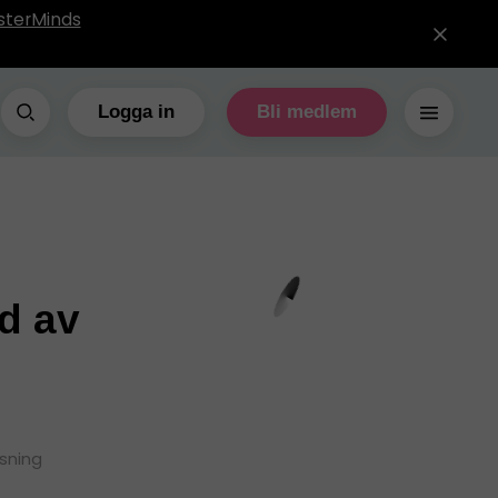
sterMinds
Logga in
Bli medlem
md av
äsning