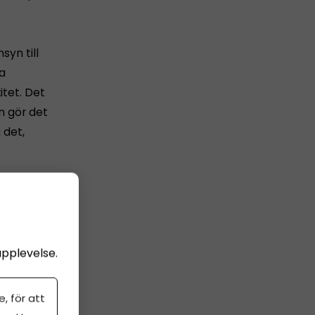
syn till
da
itet. Det
n gör det
 det,
sningen?
nder vissa
 i Sverige
upplevelse.
ar att
, för att
gällde,