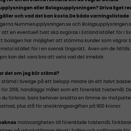
plysningen eller Bolagsupplysningen? Driva Eget red
äller och vad det kan kosta.
De båda varningslistade
gerna Nummerupplysningen.se och Bolagsupplysningen.se 
r att en eventuell tvist ska avgöras i Estland istället för i S
tt bolagen har möjlighet att stämma kunder som vägrar b
mstol istället för i en svensk tingsrätt. Även om de hittills
on kan det vara bra att veta vad det innebär.
r det om jag blir stämd?
r stämd i Sverige på ett belopp mindre än ett halvt basbe
r för 2016, handläggs målet som ett förenklat tvistemål. D
m du förlorar, bara behöver ersätta en timme av motpart
tnad, plus stå för ansökningsavgiften på 900 kronor.
 saknas
motsvarigheten till förenklade tvistemål, förklarar
artner på advokatfirman Njord i Tallinn och ordförande fö