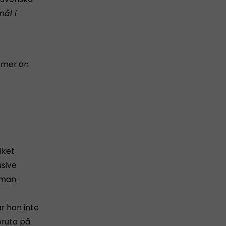
mål i
 mer än
lket
usive
lman.
r hon inte
pruta på