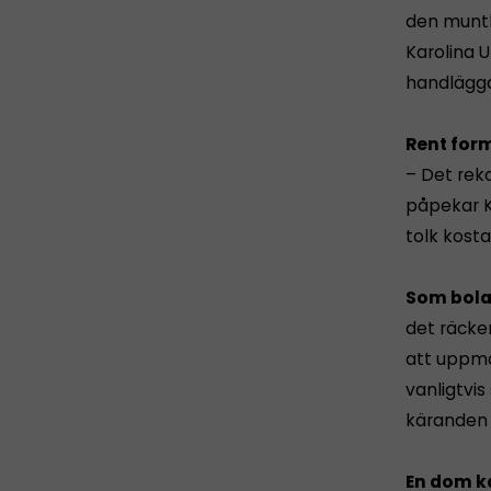
den muntl
Karolina U
handlägga
Rent form
– Det rek
påpekar K
tolk kosta
Som bola
det räcke
att uppma
vanligtvis
käranden 
En dom k