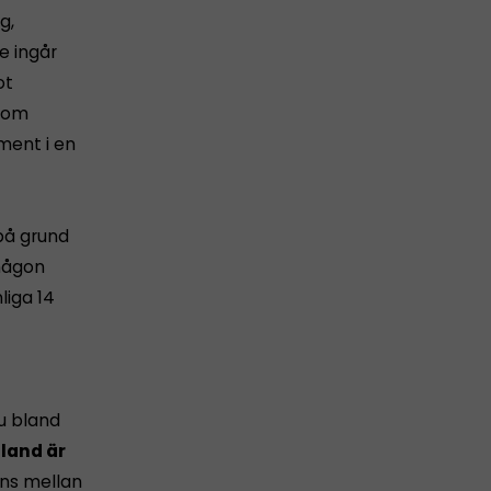
g,
e ingår
ot
som
ment i en
på grund
någon
liga 14
u bland
tland är
äns mellan