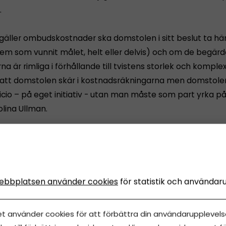
.
gäller ombudskostnader ska domstolen i sitt beslut ta hän
(vem som vunnit målet, helt eller delvis) och om de begär
a är rimliga i förhållande till tvistens storlek och komplex
t att domstolen skär i kostnadsräkningarna men domstole
ficio – på eget initiativ - utan man måste som part yrka på
olina Ullman.
vinna ett mål mot Nummerupplysningen/Bolagsupply
iska lagstiftningen finns liksom i Sverige möjligheten att u
eter få ett avtal ogiltigförklarat, även om det precis som
ebbplatsen använder cookies
för statistik och användar
ivilrättskodexen kan användas som grund för den som men
et använder cookies för att förbättra din användarupplevelse
ndertecknats på grund av att man misstagit sig vad saken 