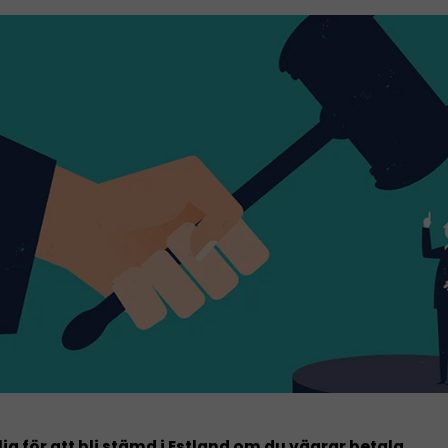
lig för att bli stämd i Estland om du vägrar betala