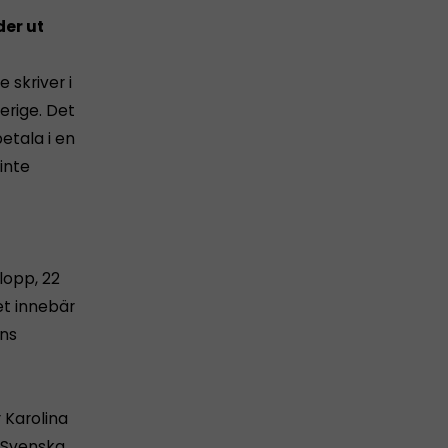
er ut
skriver i
verige. Det
etala i en
 inte
lopp, 22
et innebär
ens
 Karolina
r Svenska