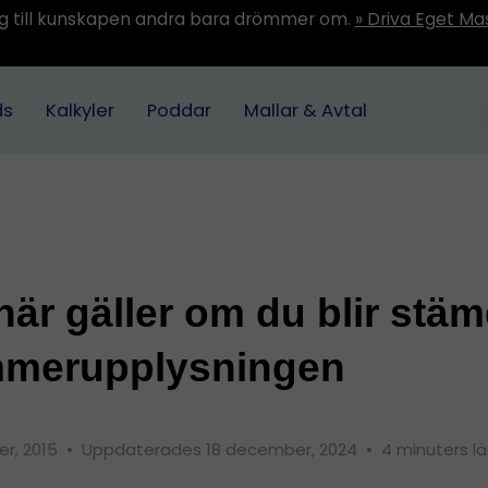
ång till kunskapen andra bara drömmer om.
» Driva Eget Ma
ds
Kalkyler
Poddar
Mallar & Avtal
här gäller om du blir stä
merupplysningen
r, 2015
•
Uppdaterades 18 december, 2024
•
4 minuters l