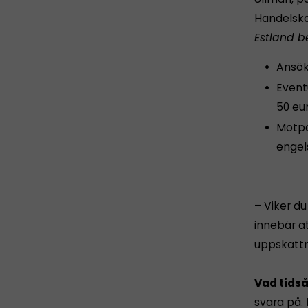
Handelsk
Estland b
Ansökn
Event
50 eu
Motpa
engel
– Viker du
innebär a
uppskattn
Vad tids
svara på.