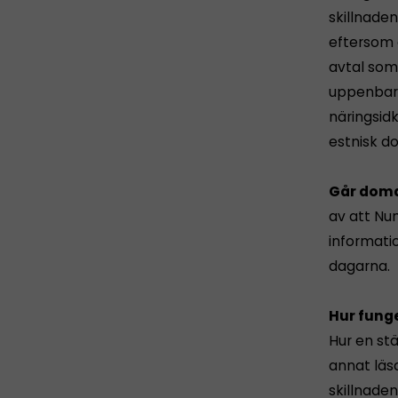
skillnaden
eftersom 
avtal som
uppenbar
näringsid
estnisk d
Går dom
av att Nu
informati
dagarna.
Hur funge
Hur en st
annat läsa
skillnade