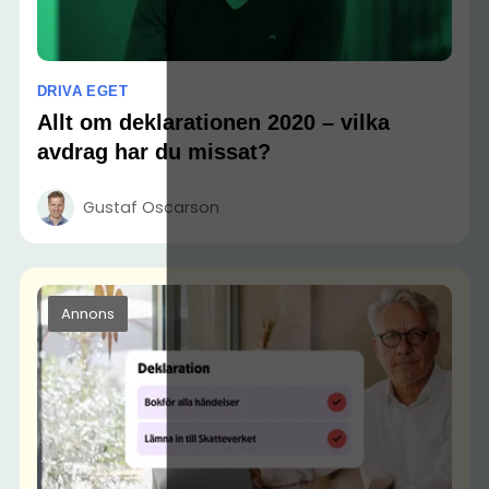
DRIVA EGET
Allt om deklarationen 2020 – vilka
avdrag har du missat?
Gustaf Oscarson
Annons