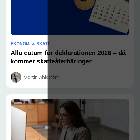
EKONOMI & SKATT
Alla datum för deklarationen 2026 – då
kommer skatteåterbäringen
Martin Ahlström