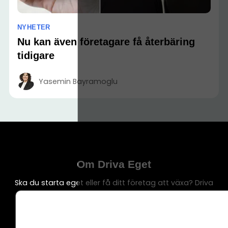
NYHETER
Nu kan även företagare få återbäring
tidigare
Yasemin Bayramoglu
Om Driva Eget
Ska du starta eget eller få ditt företag att växa? Driva
Eget är en av Sveriges största sajter för oss
företagare med 100 000-tals besökare. Här finns allt
om bokföring, försäljning, marknadsföring och