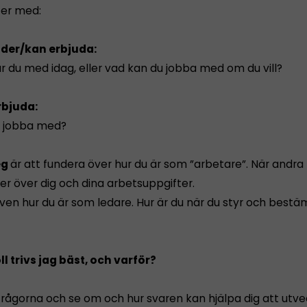
ter med:
uder/kan erbjuda:
r du med idag, eller vad kan du jobba med om du vill?
erbjuda:
du jobba med?
eg
är att fundera över hur du är som ”arbetare”. När andra
 över dig och dina arbetsuppgifter.
ven hur du är som ledare. Hur är du när du styr och best
oll trivs jag bäst, och varför?
frågorna och se om och hur svaren kan hjälpa dig att utve