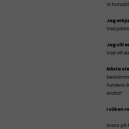
Vi fortsät
Jag erbj
Vad jobba
Jag vill 
Vad vill 
Nästa st
bestämmer
Fundera ä
andra?
I vilken r
Svara på 