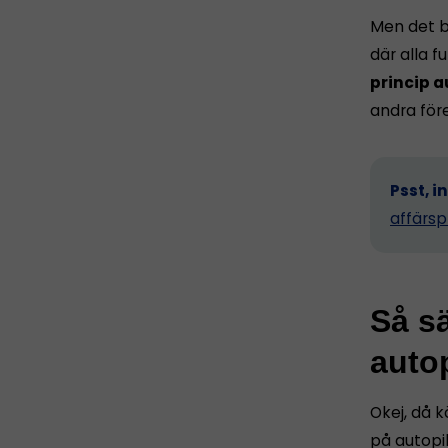
Men det b
där alla 
princip a
andra för
Psst, i
affärsp
Så sä
autop
Okej, då k
på autopil