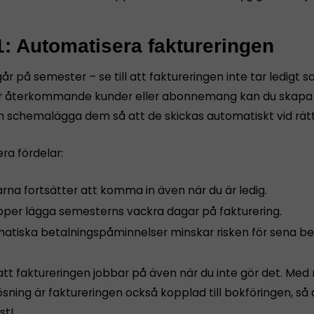
1: Automatisera faktureringen
år på semester – se till att faktureringen inte tar ledigt s
 återkommande kunder eller abonnemang kan du skapa f
h schemalägga dem så att de skickas automatiskt vid rät
era fördelar:
rna fortsätter att komma in även när du är ledig.
ipper lägga semesterns vackra dagar på fakturering.
atiska betalningspåminnelser minskar risken för sena bet
att faktureringen jobbar på även när du inte gör det. Med 
ning är faktureringen också kopplad till bokföringen, så a
st!