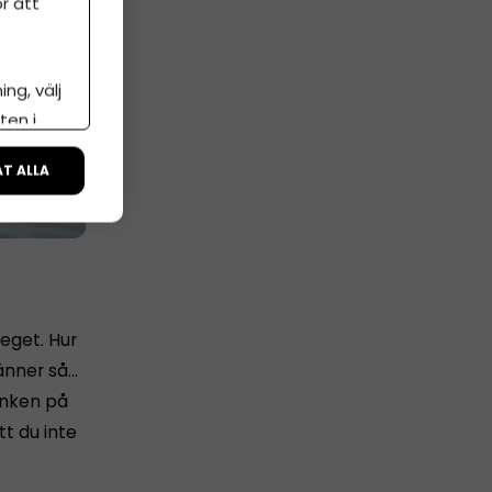
r att
ng, välj
ten i
ÅT ALLA
 eget. Hur
känner så…
tanken på
tt du inte