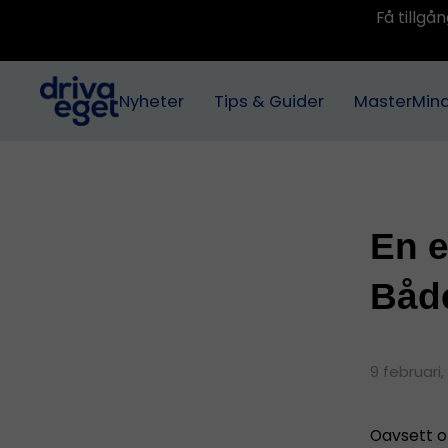
Få tillg
Nyheter
Tips & Guider
MasterMin
En 
Både
9 februari
Oavsett om