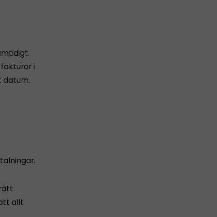
amtidigt.
akturor i
t datum.
alningar.
rätt
tt allt