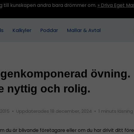
ång till kunskapen andra bara drömmer om.
» Driva Eget Ma
ds
Kalkyler
Poddar
Mallar & Avtal
egenkomponerad övning.
 nyttig och rolig.
, 2015
•
Uppdaterades 18 december, 2024
•
1 minuts läsning
 du är blivande företagare eller om du har drivit ditt för