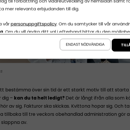
lag till förbättring och vidareutveckling av hemsidan samt fö
ta mer relevanta erbjudanden till dig.
a vår
personuppgiftspolicy
. Om du samtycker till vår användni
la
. Om du vill ändra ditt val i efterhand hittar du den möjlighe
å sidan.
ENDAST NÖDVÄNDIGA
TILL
is
tt bestämma över sin tid är ett starkt motiv till att starta
r dig –
kan du ta helt ledigt?
Det är långt ifrån alla som 
ör av sig. Fakturor ska skickas. Kvittona hopar sig. Och 
tillbaka till tre veckors obehandlad administration gör a
n slappna av.