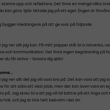
tt stanna upp och reflektera. Det finns en mängd olika övn
 du kan göra. Själv hittade jag på ett eget (ingen är förvånad
 bygger inledningsvis på att ge svar på följande:
.
r jag ner allt jag kan. På mitt papper står bl a närverka, va
riva och kommunikation. Det finns ingen begränsning på 
 du får skriva – boosta dig själv!
unna...
r jag ner allt det jag vill vara bra på. Det kan vara att jag 
 för att söka ett visst jobb, men det kan även vara en 
dra på. Jag skrev bl a att jag vill bli bättre på att ringa och
 folk, och jag är inte helt bekväm i det än.