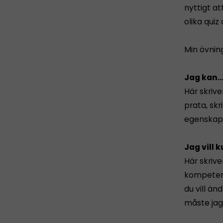
nyttigt a
olika quiz
Min övning
Jag kan..
Här skrive
prata, sk
egenskaper
Jag vill k
Här skrive
kompetens
du vill än
måste jaga