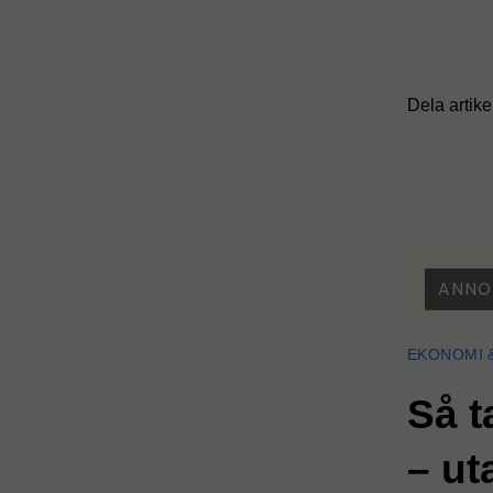
Dela artike
ANNO
EKONOMI 
Så t
– ut