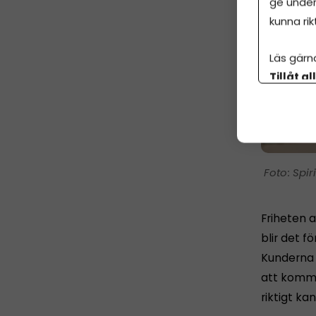
ge under
kunna rik
Läs gärn
Tillåt al
botten p
Spir
Friheten a
blir det fö
Kunderna h
att komma 
riktigt ka