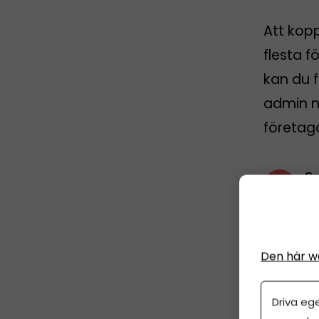
Att kop
flesta f
kan du f
admin nä
företag
Sp
5 
Den här w
Driva eg