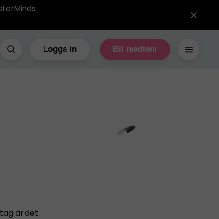
sterMinds
Logga in
Bli medlem
etag är det