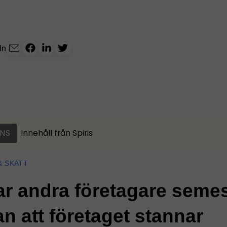
ln
NS
Innehåll från
Spiris
& SKATT
ar andra företagare seme
an att företaget stannar