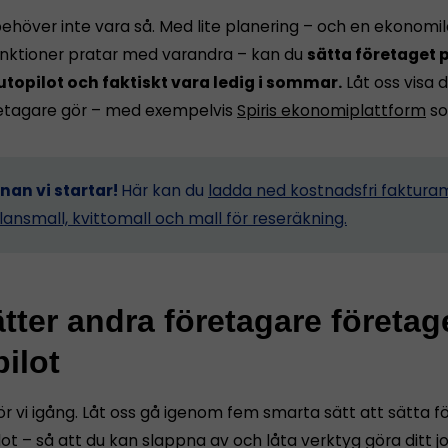
ehöver inte vara så. Med lite planering – och en ekonomi
funktioner pratar med varandra – kan du
sätta företaget p
utopilot och faktiskt vara ledig i sommar.
Låt oss visa d
etagare gör – med exempelvis
Spiris ekonomiplattform
so
nnan vi startar!
Här kan du
ladda ned kostnadsfri fakturam
lansmall, kvittomall och mall för reseräkning.
tter andra företagare företag
ilot
ör vi igång. Låt oss gå igenom fem smarta sätt att sätta 
ot – så att du kan slappna av och låta verktyg göra ditt j