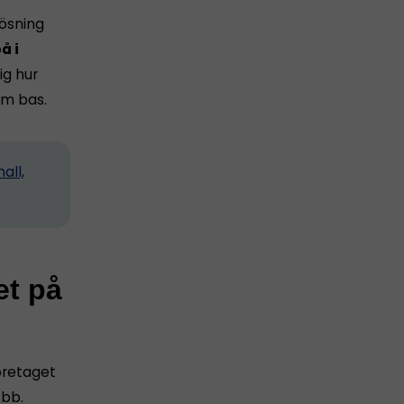
lösning
å i
ig hur
m bas.
all,
et på
företaget
obb.