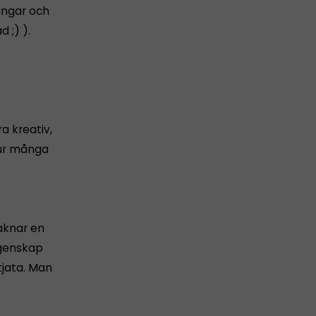
ingar och
 ;) ).
ra kreativ,
hur många
saknar en
egenskap
 tjata. Man