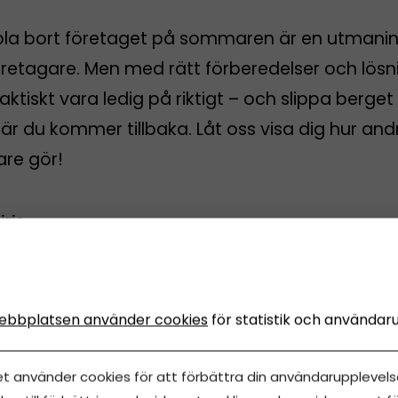
pla bort företaget på sommaren är en utmanin
öretagare. Men med rätt förberedelser och lösn
aktiskt vara ledig på riktigt – och slippa berget
r du kommer tillbaka. Låt oss visa dig hur and
are gör!
iris
juni, 2026
•
Uppdaterades 14 juni, 2026
•
5 minuters läsning
ebbplatsen använder cookies
för statistik och användar
et använder cookies för att förbättra din användarupplevelse