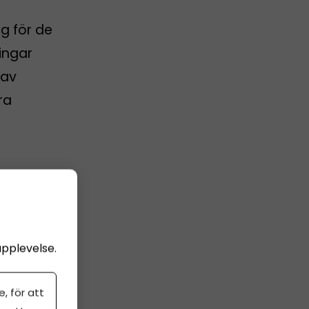
g för de
ingar
 av
ra
upplevelse.
, för att