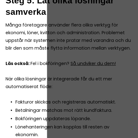
Steg 5: Låt olika lösningar
samverka
Många företagare använder flera olika verktyg för
ekonomi, löner, kvitton och administration. Problemet
uppstår när systemen inte pratar med varandra och du
blir den som måste flytta information mellan verktygen.
Läs också:
Fel i bokföringen?
Så undviker du dem!
När olika lösningar är integrerade får du ett mer
automatiserat flöde:
Fakturor skickas och registreras automatiskt.
Betalningar matchas mot rätt kundfaktura.
Bokföringen uppdateras löpande.
Lönehanteringen kan kopplas till resten av
ekonomin.