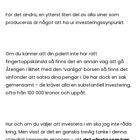
För det andra, en ytterst liten del av alla viner som
produceras är något att ha ur investeringssynpunkt.
Om du känner att din palett inte har rätt
fingertoppskänsla så finns det en annan väg att gå.
Återigen i likhet med den ”vanliga” börsen så finns det
vinfonder att satsa dina pengar i. De har dock en sak
gemensamt – de kräver alla en substantiell investering,
ofta från 100 000 kronor och uppåt.
Hur och om du väljer att investera i vin ska jag inte råda
kring. Men visst är det en ganska trevlig tanke i denna
ständigt larmande ekonomi – att
det värsta som kan