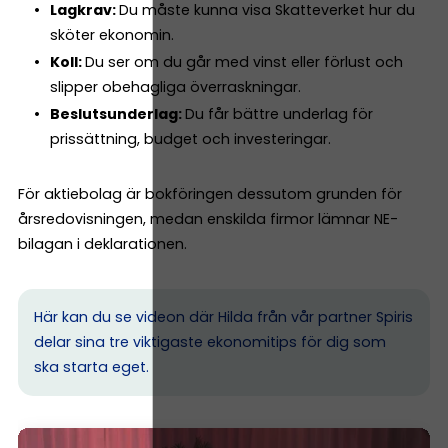
Lagkrav:
Du måste kunna visa Skatteverket hur du
sköter ekonomin.
Koll:
Du ser om du går med vinst eller förlust och
slipper obehagliga överraskningar.
Beslutsunderlag:
Du får bättre underlag för
prissättning, budget och investeringar.
För aktiebolag är bokföringen dessutom grunden för
årsredovisningen, medan enskilda firmor lämnar NE-
bilagan i deklarationen.
Här kan du se videon där Hilda från vår partner Spiris
delar sina tre viktigaste ekonomitips för dig som
ska starta eget.