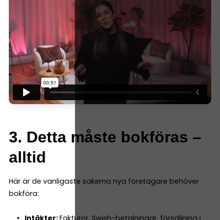
3. Detta måste bokföras –
alltid
Här är de vanligaste sakerna nya företagare behöver
bokföra:
Intäkter:
Fakturor, Swish-betalningar, försäljning i