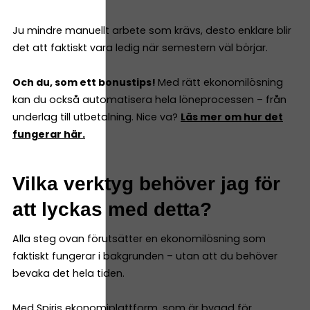
Ju mindre manuellt arbete som krävs, desto enklare blir
det att faktiskt vara ledig när semestern väl börjar.
Och du, som ett bonustips!
Med rätt ekonomilösning
kan du också automatisera hela löneprocessen – från
underlag till utbetalning. Nice va?
Läs mer om hur det
fungerar här.
Vilka verktyg behöver jag för
att lyckas med detta?
Alla steg ovan förutsätter en ekonomilösning som
faktiskt fungerar i bakgrunden – utan att du behöver
bevaka det hela tiden.
Med
Spiris ekonomiplattform
, som är byggd för