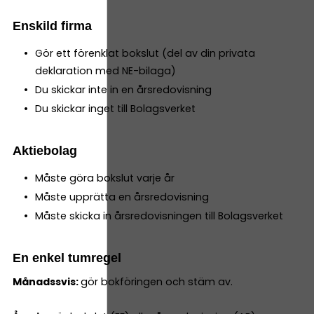
Enskild firma
Gör ett förenklat bokslut (del av din privata
deklaration med NE-bilaga)
Du skickar inte in en årsredovisning
Du skickar inget till Bolagsverket
Aktiebolag
Måste göra bokslut varje år
Måste upprätta en årsredovisning
Måste skicka in årsredovisningen till Bolagsverket
En enkel tumregel
Månadssvis:
gör bokföringen och stäm av.