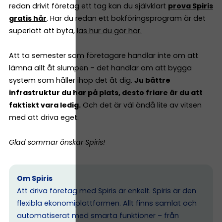
redan drivit företag ett tag kan du självklart
prova Spiris
gratis här
. Har du redan ett bokföringsprogram är det
superlätt att byta,
läs hur du gör här.
Att ta semester som företagare handlar inte om att
lämna allt åt slumpen – det handlar om att bygga
system som håller ihop det åt dig.
Ju bättre
infrastruktur du har på plats, desto friare är du att
faktiskt vara ledig.
Och det är väl ändå lite av vitsen
med att driva eget.
Glad sommar önskar Spiris!
Om Spiris
Att driva företag med Spiris är enkelt. Spiris är den
flexibla ekonomiplattformen. Allt finns samlat och
automatiserat med smarta funktioner – från