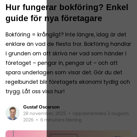
Hur fungerar bokföring? Enkel
guide för nya företagare
Bokföring = krångligt? Inte längre, idag är det
enklare än vad de flesta tror. Bokföring handlar
i grunden om att skriva ner vad som händer i
företaget – pengar in, pengar ut – och att
spara underlagen som visar det. Gör du det
regelbundet blir företagets ekonomi tydlig och
trygg. Låt oss visa hur!
Gustaf Oscarson
28 november, 2025
•
Uppdaterades 2 augusti,
2026
•
6 minuters läsning