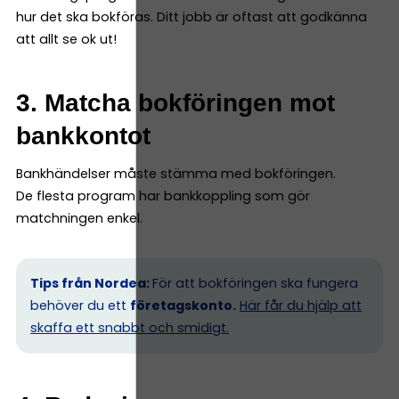
hur det ska bokföras. Ditt jobb är oftast att godkänna
att allt se ok ut!
3. Matcha bokföringen mot
bankkontot
Bankhändelser måste stämma med bokföringen.
De flesta program har bankkoppling som gör
matchningen enkel.
Tips från Nordea:
För att bokföringen ska fungera
behöver du ett
företagskonto.
Här får du hjälp att
skaffa ett snabbt och smidigt.