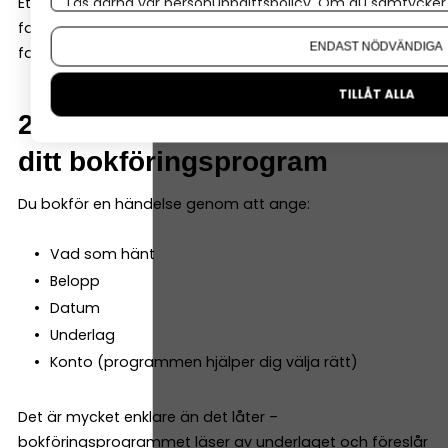
Läs gärna vår
personuppgiftspolicy
. Om du samtycker t
Ett bra bokföringsprogram kan både ta emot digitala
Om du vill ändra ditt val i efterhand hittar du den möjl
fakturor och enkelt scanna in kvitton och fysiska
ENDAST NÖDVÄNDIGA
fakturor – så att du samlar allt i programmet direkt.
TILLÅT ALLA
2. Registrera varje händelse i
ditt bokföringsprogram
Du bokför en händelse genom att ange:
Vad som hänt
Belopp
Datum
Underlag
Konto (programmen hjälper dig välja rätt)
Det är mycket enklare än det låter –
bokföringsprogrammet läser av underlaget och föreslår