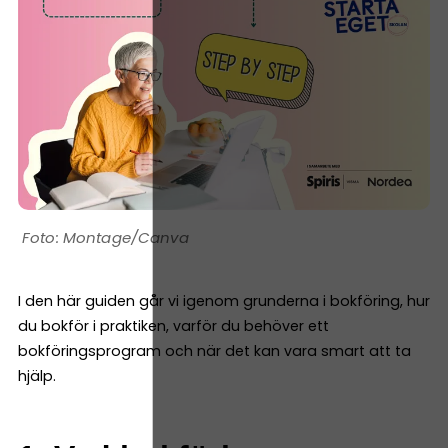
Montage/Canva
I den här guiden går vi igenom grunderna i bokföring, hur
du bokför i praktiken, varför du behöver ett
bokföringsprogram och när det kan vara smart att ta
hjälp.