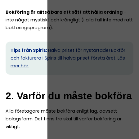
Bokföring är alltså bara ett sätt att hålla ordning
–
inte något mystiskt och krångligt (i alla fall inte med rätt
bokföringsprogram).
Tips från Spiris:
Halva priset för nystartade! Bokför
och fakturera i Spiris till halva priset första året.
Läs
mer här.
2. Varför du måste bokföra
Alla företagare måste bokföra enligt lag, oavsett
bolagsform. Det finns tre skäl till varför bokföring är
viktigt: