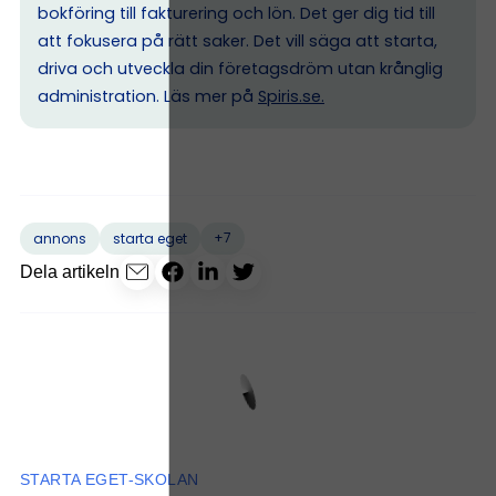
bokföring till fakturering och lön. Det ger dig tid till
att fokusera på rätt saker. Det vill säga att starta,
driva och utveckla din företagsdröm utan krånglig
administration. Läs mer på
Spiris.se
.
+7
annons
starta eget
Dela artikeln
STARTA EGET-SKOLAN