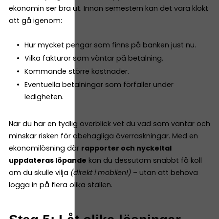
ekonomin ser bra ut. Innan semestern kan det vara klokt
att gå igenom:
Hur mycket pengar som finns på banken just nu.
Vilka fakturor som väntar på betalning.
Kommande större kostnader.
Eventuella betalningar som förfaller under
ledigheten.
När du har en tydlig överblick vet du vad som väntar och
minskar risken för obehagliga överraskningar. Med en
ekonomilösning där
rapporter och nyckeltal
uppdateras löpande
kan du dessutom snabbt få koll
om du skulle vilja
(direkt i mobilen!)
– utan att behöva
logga in på flera olika ställen.