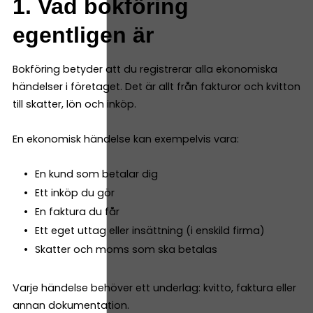
1. Vad bokföring
egentligen är
Bokföring betyder att du registrerar alla ekonomiska
händelser i företaget. Det är allt från fakturor och kvitton
till skatter, lön och inköp.
En ekonomisk händelse kan exempelvis vara:
En kund som betalar dig
Ett inköp du gör
En faktura du får
Ett eget uttag eller insättning (i enskild firma)
Skatter och moms som ska betalas
Varje händelse behöver ett underlag: kvitto, faktura eller
annan dokumentation.