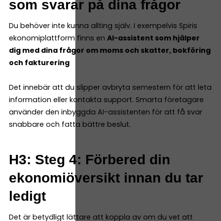
som svarar på dina frågor
Du behöver inte kunna allting själv. I exempelvis Spiris
ekonomiplattform finns en
AI-assistent som hjälper
dig med dina frågor om moms och skatter, bokföring
och fakturering
Det innebär att du slipper avbryta semestern för att leta
information eller kontakta support. Smarta företagare
använder den inbyggda AI-assistenten för att få svar
snabbare och fatta bättre beslut.
H3: Steg 4: Förbered din
ekonomiöversikt innan du tar
ledigt
Det är betydligt lättare att koppla av om du vet att