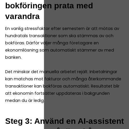
bokföringen prata med
varandra
En vanlig stressfaktor efter semestern är att mötas av
hundratals transaktioner som ska stämmas av och
bokföras. Därför väljer många företagare en
ekonomilösning som automatiskt stämmer av med
banken.
Det minskar det manuella arbetet rejält. Inbetalningar
kan matchas mot fakturor och många återkommande
transaktioner kan bokföras automatiskt. Resultatet blir
att ekonomin fortsätter uppdateras i bakgrunden
medan du är ledig.
Steg 3: Använd en AI-assistent