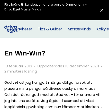
Få tillgång till kunskapen andra bara drömmer om.
»
Driva Eget MasterMinds
Nyheter
Tips & Guider
MasterMinds
Kalkyle
En Win-Win?
13 februari, 2013
•
Uppdaterades 18 december, 2024
•
2 minuters läsning
Gud vet att jag har gjort många dåliga försök att
placera mina pengar på diverse obskyra marknader.
Och det räcker gott med att Gud vet – för er andra vill
jag inte ens berätta. Jag ägde till exempel ett visst
lappländskt gruvbolag som nun kämpar mot klockan ...