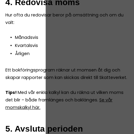
4. Redovisa moms
Hur ofta du redovisar beror på omsättning och om du
valt:
Månadsvis
Kvartalsvis
Årligen
Ett bokföringsprogram räknar ut momsen åt dig och
skapar rapporter som kan skickas direkt till Skatteverket.
Tips!
Med vår enkla kalkyl kan du räkna ut vilken moms
det blir – både framlänges och baklänges.
Se vår
momskalkyl här.
5. Avsluta perioden