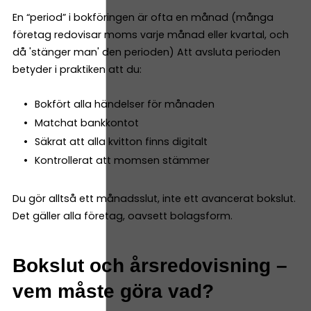
En “period” i bokföringen är ofta en månad (många
företag redovisar moms varje månad eller kvartal, och
då 'stänger man' den perioden) Att avsluta perioden
betyder i praktiken att du:
Bokfört alla händelser för månaden
Matchat bankkontot
Säkrat att alla kvitton finns digitalt
Kontrollerat att momsen stämmer
Du gör alltså ett månadsslut, inte ett avancerat bokslut.
Det gäller alla företag, oavsett bolagsform.
Bokslut och årsredovisning –
vem måste göra vad?