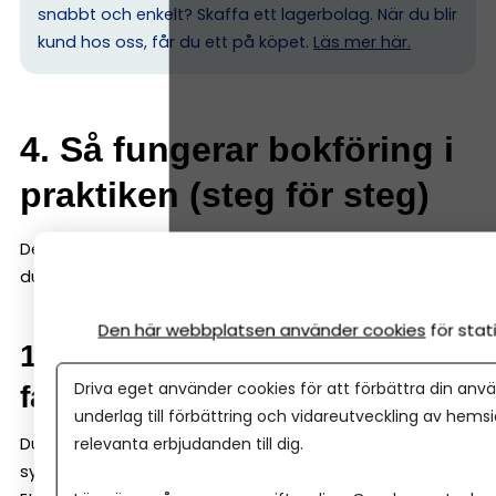
snabbt och enkelt? Skaffa ett lagerbolag. När du blir
kund hos oss, får du ett på köpet.
Läs mer här.
4. Så fungerar bokföring i
praktiken (steg för steg)
Det är här många tror att bokföring blir svårt. Men gör
du det enkelt, så är det enkelt. Här är grunderna:
Den här webbplatsen använder cookies
för sta
1. Samla alla kvitton och
Driva eget använder cookies för att förbättra din anvä
fakturor digitalt
underlag till förbättring och vidareutveckling av hems
relevanta erbjudanden till dig.
Du ska inte spara kvitton och fakturor löst – de ska in i
systemet.