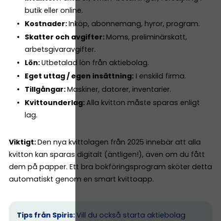
butik eller online.
Kostnader:
Inköp, abonnemang, hyror, program.
Skatter och avgifter:
Moms, preliminärskatt,
arbetsgivaravgifter.
Lön:
Utbetalad lön från aktiebolag.
Eget uttag / egen insättning:
I enskild firma.
Tillgångar:
Maskiner, datorer, inventarier.
Kvittounderlag:
Alla kvitton måste sparas enligt
lag.
Viktigt:
Den nya kvittolagen från 2025 innebär att alla
kvitton kan sparas digitalt (äntligen!), även om du fått
dem på papper. Ett bra bokföringsprogram sköter detta
automatiskt genom en smart kvittoapp.
Tips från Spiris:
Vill du också starta aktiebolag