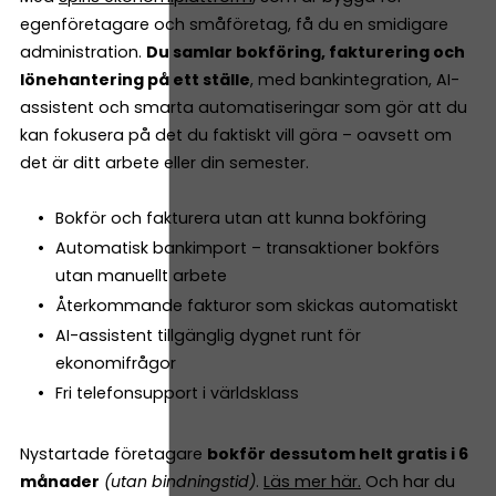
egenföretagare och småföretag, få du en smidigare
administration.
Du samlar bokföring, fakturering och
lönehantering på ett ställe
, med bankintegration, AI-
assistent och smarta automatiseringar som gör att du
kan fokusera på det du faktiskt vill göra – oavsett om
det är ditt arbete eller din semester.
Bokför och fakturera utan att kunna bokföring
Automatisk bankimport – transaktioner bokförs
utan manuellt arbete
Återkommande fakturor som skickas automatiskt
AI-assistent tillgänglig dygnet runt för
ekonomifrågor
Fri telefonsupport i världsklass
Nystartade företagare
bokför dessutom helt gratis i 6
månader
(utan bindningstid)
.
Läs mer här.
Och har du