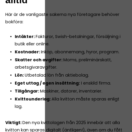
alltid
Här är de vanligaste sakerna nya företagare behöver
bokföra:
Intäkter:
Fakturor, Swish-betalningar, försäljning i
butik eller online.
Kostnader:
Inköp, abonnemang, hyror, program.
Skatter och avgifter:
Moms, preliminärskatt,
arbetsgivaravgifter.
Lön:
Utbetalad lön från aktiebolag.
Eget uttag / egen insättning:
I enskild firma.
Tillgångar:
Maskiner, datorer, inventarier.
Kvittounderlag:
Alla kvitton måste sparas enligt
lag.
Viktigt:
Den nya kvittolagen från 2025 innebär att alla
kvitton kan sparas digitalt (äntligen!), även om du fått