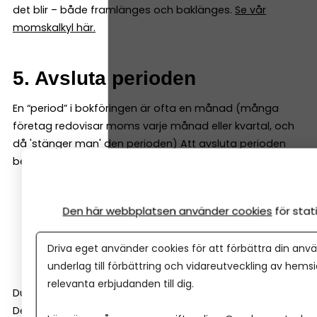
det blir – både framlänges och baklänges.
Se vår
momskalkyl här.
5. Avsluta perioden
En “period” i bokföringen är ofta en månad (många
företag redovisar moms varje månad eller kvartal, och
då 'stänger man' den perioden) Att avsluta perioden
betyder i praktiken att du:
Bokfört alla händelser för månaden
Den här webbplatsen använder cookies
för sta
Matchat bankkontot
Säkrat att alla kvitton finns digitalt
Driva eget använder cookies för att förbättra din anvä
Kontrollerat att momsen stämmer
underlag till förbättring och vidareutveckling av hems
relevanta erbjudanden till dig.
Du gör alltså ett månadsslut, inte ett avancerat bokslut.
Det gäller alla företag, oavsett bolagsform.