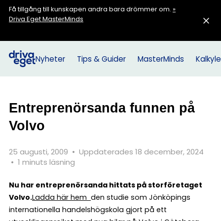
Få tillgång till kunskapen andra bara drömmer om.
»
Driva Eget MasterMinds
Nyheter
Tips & Guider
MasterMinds
Kalkyle
Entreprenörsanda funnen på
Volvo
25 augusti, 2009
•
Uppdaterades 18 december, 2024
•
1 minuts läsning
Nu har entreprenörsanda hittats på storföretaget
Volvo.
Ladda här hem
den studie som Jönköpings
internationella handelshögskola gjort på ett