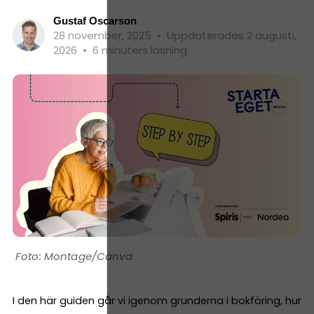
Gustaf Oscarson
28 november, 2025
•
Uppdaterades 2 augusti,
2026
•
6 minuters läsning
Montage/Canva
I den här guiden går vi igenom grunderna i bokföring, hur