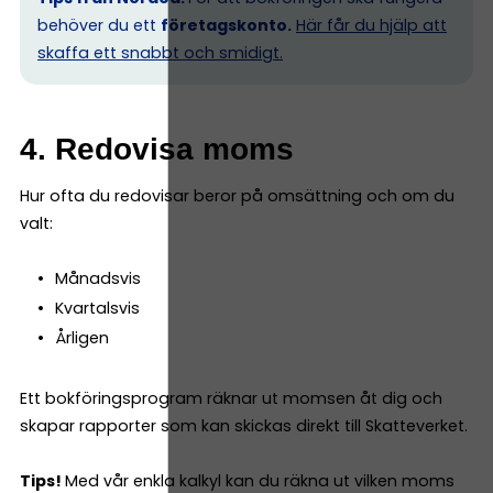
behöver du ett
företagskonto.
Här får du hjälp att
skaffa ett snabbt och smidigt.
4. Redovisa moms
Hur ofta du redovisar beror på omsättning och om du
valt:
Månadsvis
Kvartalsvis
Årligen
Ett bokföringsprogram räknar ut momsen åt dig och
skapar rapporter som kan skickas direkt till Skatteverket.
Tips!
Med vår enkla kalkyl kan du räkna ut vilken moms