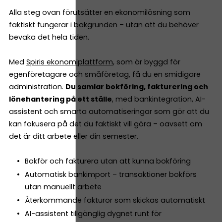
Alla steg ovan förutsätter en ekonomilösning som
faktiskt fungerar i bakgrunden – utan att du behöver
bevaka det hela tiden.
Med
Spiris ekonomiplattform
, som är byggd för
egenföretagare och småföretag, få du en smidigare
administration.
Du samlar bokföring, fakturering och
lönehantering på ett ställe
, med bankintegration, AI-
assistent och smarta automatiseringar som gör att du
kan fokusera på det du faktiskt vill göra – oavsett om
det är ditt arbete eller din semester.
Bokför och fakturera utan att kunna bokföring
Automatisk bankimport – transaktioner bokförs
utan manuellt arbete
Återkommande fakturor som skickas automatiskt
AI-assistent tillgänglig dygnet runt för