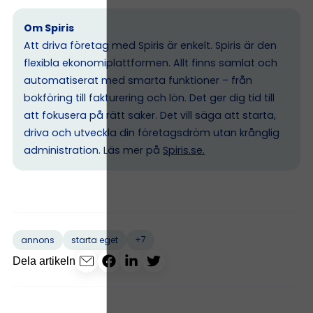
Om Spiris
Att driva företag med Spiris är enkelt. Spiris är den
flexibla ekonomiplattformen. Allt finns samlat och
automatiserat med smarta funktioner – från
bokföring till fakturering och lön. Det ger dig tid till
att fokusera på rätt saker. Det vill säga att starta,
driva och utveckla din företagsdröm utan krånglig
administration. Läs mer på
Spiris.se
.
+7
annons
starta eget
Dela artikeln