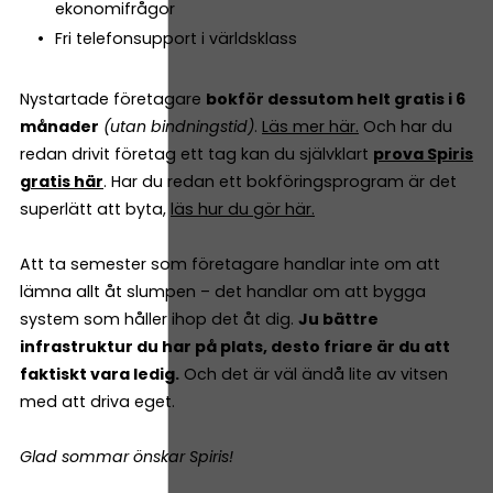
ekonomifrågor
Fri telefonsupport i världsklass
Nystartade företagare
bokför dessutom helt gratis i 6
månader
(utan bindningstid)
.
Läs mer här.
Och har du
redan drivit företag ett tag kan du självklart
prova Spiris
gratis här
. Har du redan ett bokföringsprogram är det
superlätt att byta,
läs hur du gör här.
Att ta semester som företagare handlar inte om att
lämna allt åt slumpen – det handlar om att bygga
system som håller ihop det åt dig.
Ju bättre
infrastruktur du har på plats, desto friare är du att
faktiskt vara ledig.
Och det är väl ändå lite av vitsen
med att driva eget.
Glad sommar önskar Spiris!