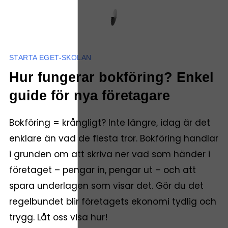
STARTA EGET-SKOLAN
Hur fungerar bokföring? Enkel
guide för nya företagare
Bokföring = krångligt? Inte längre, idag är det
enklare än vad de flesta tror. Bokföring handlar
i grunden om att skriva ner vad som händer i
företaget – pengar in, pengar ut – och att
spara underlagen som visar det. Gör du det
regelbundet blir företagets ekonomi tydlig och
trygg. Låt oss visa hur!