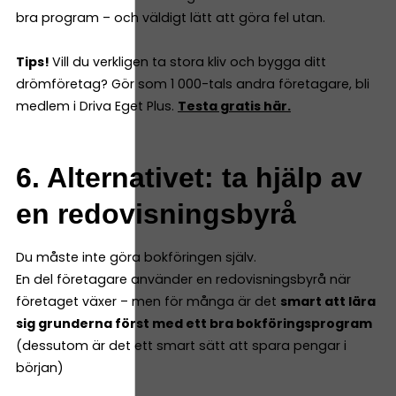
bra program – och väldigt lätt att göra fel utan.
Tips!
Vill du verkligen ta stora kliv och bygga ditt
drömföretag? Gör som 1 000-tals andra företagare, bli
medlem i Driva Eget Plus.
Testa gratis här.
6. Alternativet: ta hjälp av
en redovisningsbyrå
Du måste inte göra bokföringen själv.
En del företagare använder en redovisningsbyrå när
företaget växer – men för många är det
smart att lära
sig grunderna först med ett bra bokföringsprogram
(dessutom är det ett smart sätt att spara pengar i
början)