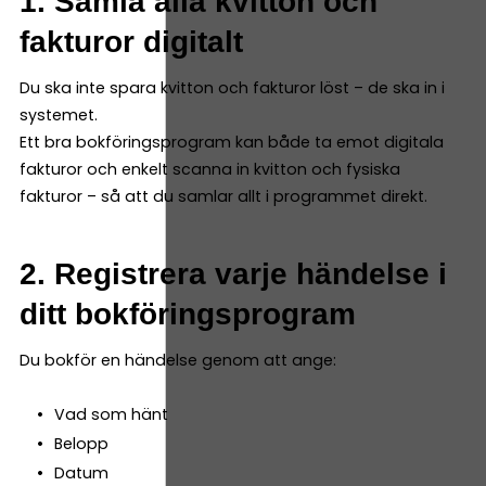
1. Samla alla kvitton och
fakturor digitalt
Du ska inte spara kvitton och fakturor löst – de ska in i
systemet.
Ett bra bokföringsprogram kan både ta emot digitala
fakturor och enkelt scanna in kvitton och fysiska
fakturor – så att du samlar allt i programmet direkt.
2. Registrera varje händelse i
ditt bokföringsprogram
Du bokför en händelse genom att ange:
Vad som hänt
Belopp
Datum