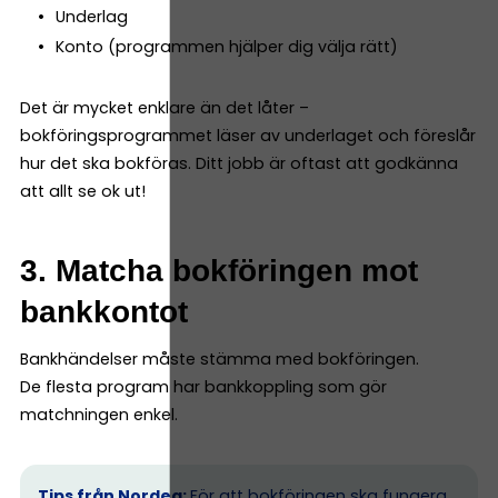
Underlag
Konto (programmen hjälper dig välja rätt)
Det är mycket enklare än det låter –
bokföringsprogrammet läser av underlaget och föreslår
hur det ska bokföras. Ditt jobb är oftast att godkänna
att allt se ok ut!
3. Matcha bokföringen mot
bankkontot
Bankhändelser måste stämma med bokföringen.
De flesta program har bankkoppling som gör
matchningen enkel.
Tips från Nordea:
För att bokföringen ska fungera