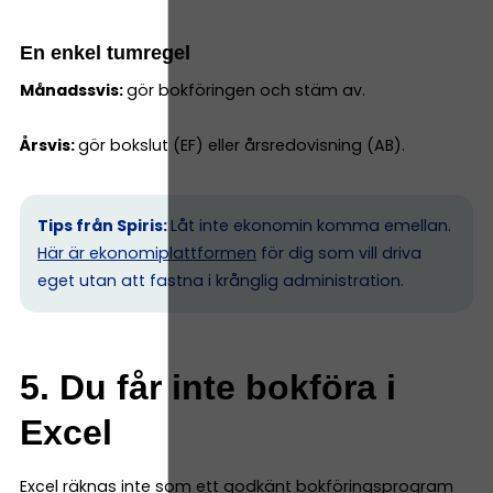
En enkel tumregel
Månadssvis:
gör bokföringen och stäm av.
Årsvis:
gör bokslut (EF) eller årsredovisning (AB).
Tips från Spiris:
Låt inte ekonomin komma emellan.
Här är ekonomiplattformen
för dig som vill driva
eget utan att fastna i krånglig administration.
5. Du får inte bokföra i
Excel
Excel räknas inte som ett godkänt bokföringsprogram