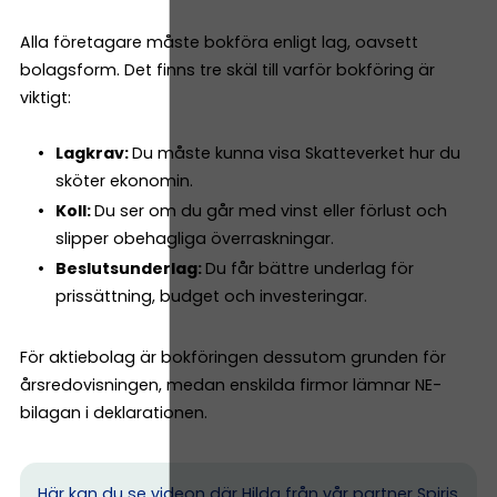
Alla företagare måste bokföra enligt lag, oavsett
bolagsform. Det finns tre skäl till varför bokföring är
viktigt:
Lagkrav:
Du måste kunna visa Skatteverket hur du
sköter ekonomin.
Koll:
Du ser om du går med vinst eller förlust och
slipper obehagliga överraskningar.
Beslutsunderlag:
Du får bättre underlag för
prissättning, budget och investeringar.
För aktiebolag är bokföringen dessutom grunden för
årsredovisningen, medan enskilda firmor lämnar NE-
bilagan i deklarationen.
Här kan du se videon där Hilda från vår partner Spiris