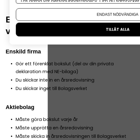
Läs gärna vår
personuppgiftspolicy
. Om du samtycker t
Om du vill ändra ditt val i efterhand hittar du den möjl
ENDAST NÖDVÄNDIGA
Bokslut och årsredovisning –
vem måste göra vad?
TILLÅT ALLA
Enskild firma
Gör ett förenklat bokslut (del av din privata
deklaration med NE-bilaga)
Du skickar inte in en årsredovisning
Du skickar inget till Bolagsverket
Aktiebolag
Måste göra bokslut varje år
Måste upprätta en årsredovisning
Måste skicka in årsredovisningen till Bolagsverket