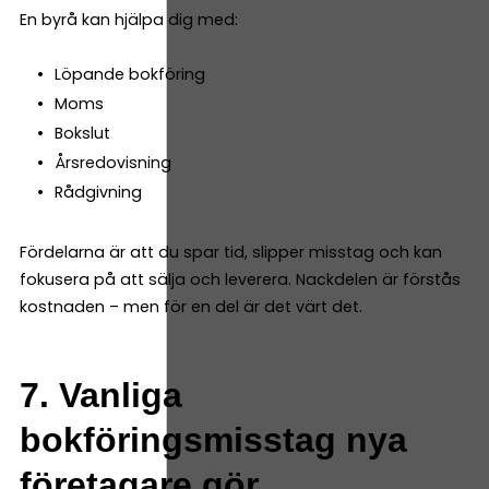
En byrå kan hjälpa dig med:
Löpande bokföring
Moms
Bokslut
Årsredovisning
Rådgivning
Fördelarna är att du spar tid, slipper misstag och kan
fokusera på att sälja och leverera. Nackdelen är förstås
kostnaden – men för en del är det värt det.
7. Vanliga
bokföringsmisstag nya
företagare gör