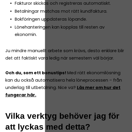
Fakturor skickas och registreras automatiskt.
Betalningar matchas mot rätt kundfaktura.
Bokföringen uppdateras löpande.
Lönehanteringen kan kopplas till resten av
ekonomin.
Ju mindre manuellt arbete som krävs, desto enklare blir
det att faktiskt vara ledig när semestern väl börjar.
Och du, som ett bonustips!
Med rätt ekonomilösning
kan du också automatisera hela löneprocessen – från
underlag till utbetalning. Nice va?
Läs mer om hur det
fungerar här.
Vilka verktyg behöver jag för
att lyckas med detta?