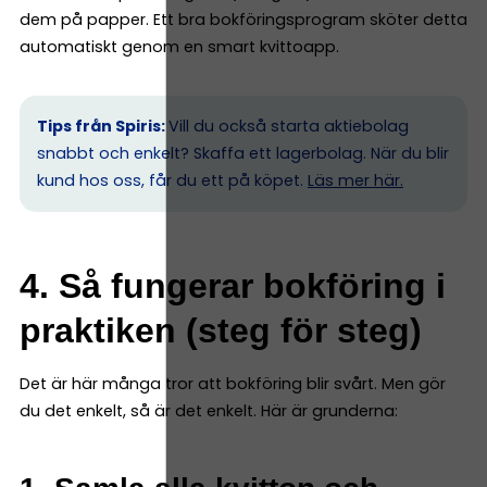
dem på papper. Ett bra bokföringsprogram sköter detta
automatiskt genom en smart kvittoapp.
Tips från Spiris:
Vill du också starta aktiebolag
snabbt och enkelt? Skaffa ett lagerbolag. När du blir
kund hos oss, får du ett på köpet.
Läs mer här.
4. Så fungerar bokföring i
praktiken (steg för steg)
Det är här många tror att bokföring blir svårt. Men gör
du det enkelt, så är det enkelt. Här är grunderna: