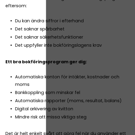
eftersom:
Du kan ändra siffror i efterhand
Det saknar spårbarhet
Det saknar säkerhetsfunktioner
Det uppfyller inte bokföringslagens krav
Ett bra bokföringsprogram ger dig:
Automatiska konton för intäkter, kostnader och
moms
Bankkoppling som minskar fel
Automatiska rapporter (moms, resultat, balans)
Digital arkivering av kvitton
Mindre risk att missa viktiga steg
Det är helt enkelt svårt att göra fel när du använder ett