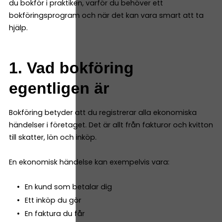
du bokför i praktiken, varför du behöver ett
bokföringsprogram och när det kan vara smart att ta
hjälp.
1. Vad bokföring
egentligen är
Bokföring betyder att du registrerar alla ekonomiska
händelser i företaget. Det är allt från fakturor och kvitton
till skatter, lön och inköp.
En ekonomisk händelse kan exempelvis vara:
En kund som betalar dig
Ett inköp du gör
En faktura du får