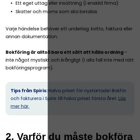
Ett eget uttag eller insättning (i enskild firma)
Skatter och moms som ska betalas
Varje händelse behöver ett underlag: kvitto, faktura eller
annan dokumentation.
Bokföring är alltså bara ett sätt att hålla ordning
–
inte något mystiskt och krångligt (i alla fall inte med rätt
bokföringsprogram).
Tips från Spiris:
Halva priset för nystartade! Bokför
och fakturera i Spiris till halva priset första året.
Läs
mer här.
2. Varför du måste bokföra