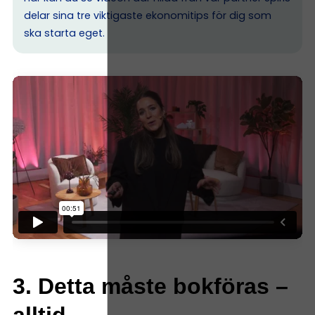
delar sina tre viktigaste ekonomitips för dig som
ska starta eget.
3. Detta måste bokföras –