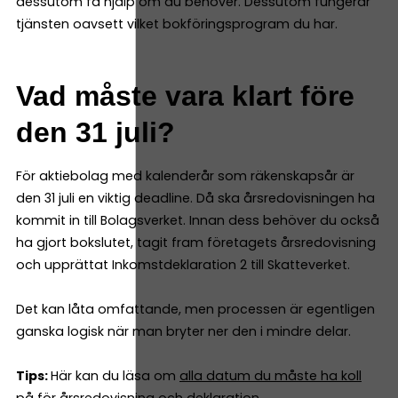
dessutom få hjälp om du behöver. Dessutom fungerar
tjänsten oavsett vilket bokföringsprogram du har.
Vad måste vara klart före
den 31 juli?
För aktiebolag med kalenderår som räkenskapsår är
den 31 juli en viktig deadline. Då ska årsredovisningen ha
kommit in till Bolagsverket. Innan dess behöver du också
ha gjort bokslutet, tagit fram företagets årsredovisning
och upprättat Inkomstdeklaration 2 till Skatteverket.
Det kan låta omfattande, men processen är egentligen
ganska logisk när man bryter ner den i mindre delar.
Tips:
Här kan du läsa om
alla datum du måste ha koll
på för årsredovisning och deklaration
.