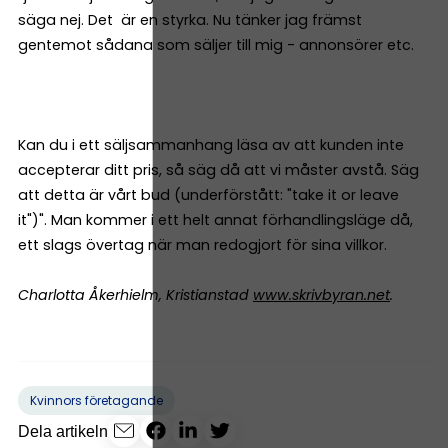
säga nej. Det är en styrka. Nu tänker jag främst
gentemot sådana som säljer till mig - annonsörer etc.
Kan du i ett säljsammanhang läsa av att kunden inte
accepterar ditt pris, så säg då att vi måster avstå. Säg
att detta är vårt bud (underförstått: "take it or leave
it")". Man kommer i ett helt annat förhandlingsläge då,
ett slags övertag när man redogjort för sina villkor.
Charlotta Åkerhielm, Kristianstad
www.skrivbyran.net
.
Kvinnors företagande
Dela artikeln