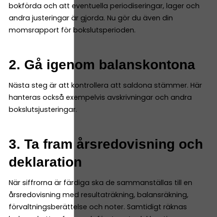
bokförda och att eventuella periodiseringar, lager och
andra justeringar är gjorda. Nu gör du även din
momsrapport för bokslutsperioden.
2. Gå igenom balanskontona
Nästa steg är att kontrollera att saldona stämmer. Här
hanteras också exempelvis avskrivningar och andra
bokslutsjusteringar.
3. Ta fram årsredovisning och
deklaration
När siffrorna är färdiga ska de sammanställas till en
årsredovisning med resultaträkning, balansräkning,
förvaltningsberättelse och noter. Samtidigt räknas