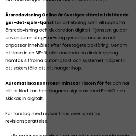
Årsredovisning Online
är Sveriges största fristående
gör-det-själv-tjänst
för aktiebolag som vill upprätta
årsredovisning och deklaration digitalt. Tjänsten guidar
användaren steg-för-steg genom processen och
anpassar innehållet efter företagets bokföring. Genom
att läsa in en SIE-fil, eller använda en direktkoppling
hämtas siffrorna automatiskt och systemet hjälper till
att säkerställa att allt hänger ihop.
Automatiska kontroller minskar risken för fel
och när
allt är klart kan handlingarna signeras med BankID och
skickas in digitalt.
För företag med revisor finns även stöd för
revisionsberättelse.