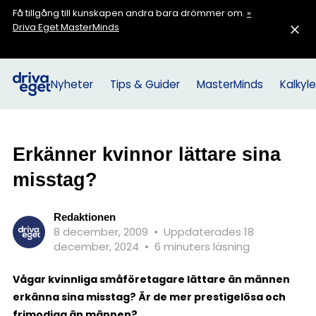
Få tillgång till kunskapen andra bara drömmer om.
»
Driva Eget MasterMinds
Nyheter
Tips & Guider
MasterMinds
Kalkyle
Erkänner kvinnor lättare sina
misstag?
Redaktionen
8 december, 2009
•
Uppdaterades 18
december, 2024
•
6 minuters läsning
Vågar kvinnliga småföretagare lättare än männen
erkänna sina misstag? Är de mer prestigelösa och
frimodiga än männen?