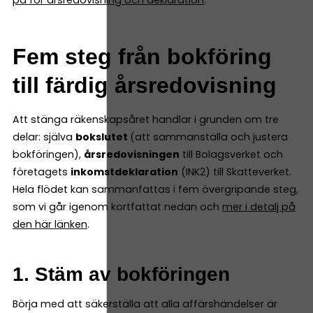
Fem steg från bokföring
till färdig årsredovisning
Att stänga räkenskapsåret handlar i grunden om tre
delar: själva
bokslutet
(att sammanställa och justera
bokföringen),
årsredovisningen
till Bolagsverket och
företagets
inkomstdeklaration
(INK2) till Skatteverket.
Hela flödet kan sammanfattas i fem övergripande steg,
som vi går igenom kortfattat nedan och
mer i detalj på
den här länken
.
1. Stäm av bokföringen
Börja med att säkerställa att alla affärshändelser är