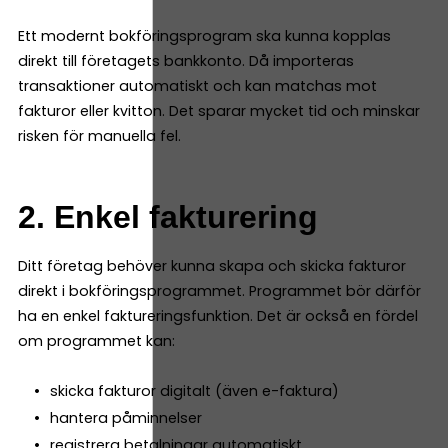
Ett modernt bokföringsprogram ska kunna kopplas
direkt till företagets bankkonto. Då importeras
transaktioner automatiskt och kan matchas mot
fakturor eller kvitton. Det sparar mycket tid och minskar
risken för manuella fel.
2. Enkel fakturering
Ditt företag behöver kunna skapa och skicka fakturor
direkt i bokföringsprogrammet. Programmet bör därför
ha en enkel faktureringsfunktion. Det är också en fördel
om programmet kan:
skicka fakturor digitalt (även e-faktura)
hantera påminnelser
registrera betalningar automatiskt