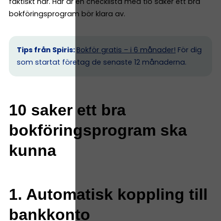
faktiskt har. Här är en checklista med tio saker ett bra
bokföringsprogram bör klara av.
Tips från Spiris:
Bokför gratis – i 6 månader!
För dig
som startat företag de senaste 12 månaderna.
10 saker ett bra
bokföringsprogram ska
kunna
1. Automatisk koppling till
bankkonto