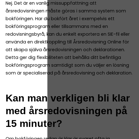
Nej. Det är en vanlig missuppfattning att
årsredovisningen måste göras i samma system som
bokföringen. Har du bokfört året i exempelvis ett
bokföringsprogram eller tillsammans med en
redovisningsbyrå, kan du enkelt exportera en SIE-fil eller
använda en direktkoppling till Årsredovisning Online för
att skapa själva årsredovisningen och deklarationen.
Detta ger dig flexibiliteten att behålla ditt befintliga
bokföringsprogram samtidigt som du väljer en lösning
som är specialiserad på årsredovisning och deklaration.
Kan man verkligen bli klar
med årsredovisningen på
15 minuter?
Om bokföringen redan är klar är svaret ofta ja.