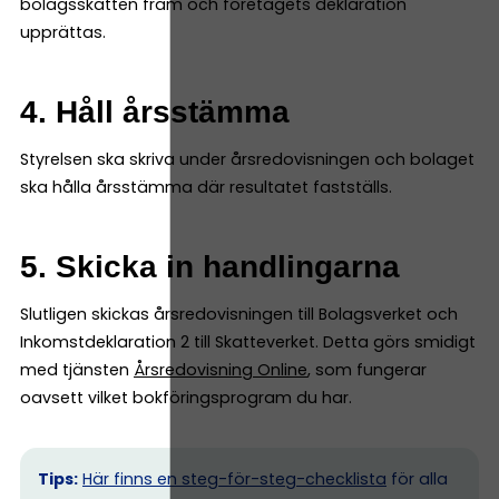
bolagsskatten fram och företagets deklaration
upprättas.
4. Håll årsstämma
Styrelsen ska skriva under årsredovisningen och bolaget
ska hålla årsstämma där resultatet fastställs.
5. Skicka in handlingarna
Slutligen skickas årsredovisningen till Bolagsverket och
Inkomstdeklaration 2 till Skatteverket. Detta görs smidigt
med tjänsten
Årsredovisning Online
, som fungerar
oavsett vilket bokföringsprogram du har.
Tips:
Här finns en steg-för-steg-checklista
för alla