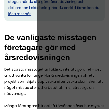
stegen när du ska göra årsredovisning och
deklaration i aktiebolag. Har du enskild firma kan du
l
äsa mer här.
De vanligaste misstagen
företagare gör med
årsredovisningen
Det största misstaget är faktiskt inte att göra fel – det
är att vänta för länge. När årsredovisningen blir ett
projekt som skjuts upp vecka efter vecka ökar risken att
något missas eller att arbetet blir mer stressigt än
nödvändigt.
Många företagare blir också förvånade över hur mycket