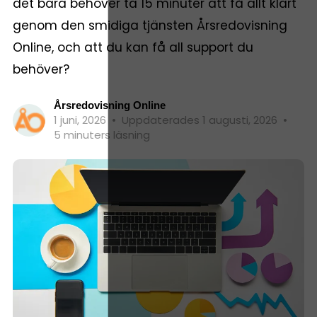
det bara behöver ta 15 minuter att få allt klart
genom den smidiga tjänsten Årsredovisning
Online, och att du kan få all support du
behöver?
Årsredovisning Online
1 juni, 2026
•
Uppdaterades 1 augusti, 2026
•
5 minuters läsning