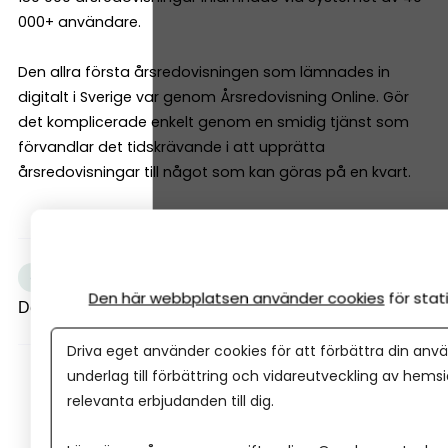
000+ användare.
Den allra första årsredovisningen som lämnades in
digitalt i Sverige var genom Årsredovisning Online. Gör
det komplicerade enkelt genom en smidig tjänst som
förvandlar det tidskrävande i att upprätta
årsredovisningar till något som kan göras på en kvart.
+3
annons
Deklarationen
Den här webbplatsen använder cookies
för sta
Dela artikeln
Driva eget använder cookies för att förbättra din anvä
underlag till förbättring och vidareutveckling av hems
relevanta erbjudanden till dig.