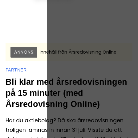
ANNONS
Innehåll från
Årsredovisning Online
PARTNER
Bli klar med årsredovisningen
på 15 minuter (med
Årsredovisning Online)
Har du aktiebolag? Då ska årsredovisningen
troligen lämnas in innan 31 juli. Visste du att