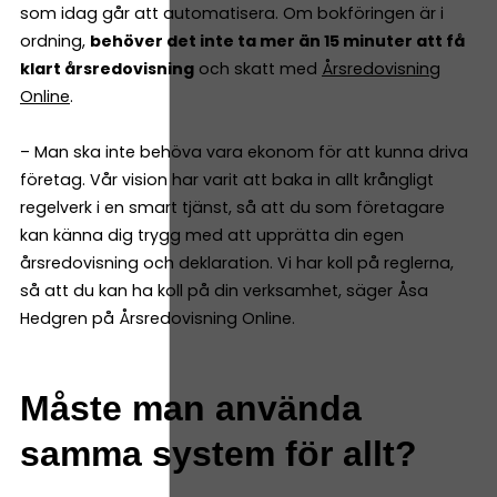
som idag går att automatisera. Om bokföringen är i
ordning,
behöver det inte ta mer än 15 minuter att få
klart årsredovisning
och skatt med
Årsredovisning
Online
.
– Man ska inte behöva vara ekonom för att kunna driva
företag. Vår vision har varit att baka in allt krångligt
regelverk i en smart tjänst, så att du som företagare
kan känna dig trygg med att upprätta din egen
årsredovisning och deklaration. Vi har koll på reglerna,
så att du kan ha koll på din verksamhet, säger Åsa
Hedgren på Årsredovisning Online.
Måste man använda
samma system för allt?