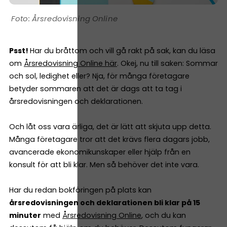
Årsredovisning Online
Psst!
Har du bråttom och vill gå rakt på sak, kan du läsa
om
Årsredovisning Online här
. Okej, nu till saken: Sommar
och sol, ledighet eller? Nja, för många företagare
betyder sommaren att det är dags att ta tag i
årsredovisningen och deklarationen.
Och låt oss vara ärliga, det är lätt att skjuta upp detta.
Många företagare tror att det krävs flera dagars jobb,
avancerade ekonomikunskaper eller hjälp från en
konsult för att bli klar. Men så behöver det inte vara.
Har du redan bokföringen på plats kan
årsredovisningen och deklarationen bli klar på 15
minuter
med
Årsredovisning Online
, och du kan