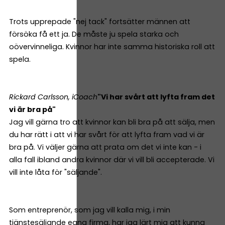
Trots upprepade "nej tack" fortsätter männen att
försöka få ett ja. De måste ju spela starka och
oövervinneliga. Kvinnor har inte samma historiska roll att
spela.
Rickard Carlsson, iCoach
"Vi har svårt att lyfta fram det
vi är bra på"
Jag vill gärna tro att kvinnor kan bli bra på att sälja, men
du har rätt i att vi har svårt för att lyfta fram vad vi är
bra på. Vi väljer gärna att prata om det vi inte kan - i
alla fall ibland andra kvinnor där vi vill bli accepterade. Vi
vill inte låta för "säljande".
Som entreprenör, som jag vill kalla mig, i min
tjänstesäljande egna firma, har jag lärt mig att kunna