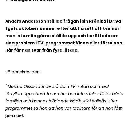
Anders Andersson ställde frågan i sin krönika i Driva
Egets oktobernummer efter att ha sett att kvinnor
men inte män gärna ställde upp och berättade om
sina problem i TV-programmet Vinna eller försvinna.
Här får han svar från fyra läsare.
Så här skrev han:
" Monica Olsson kunde stå där i TV-rutan och med
tårfyllda ögon berätta om hur hon inte räcker till för både
familjen och hennes blödande klädbutik i Bollnäs. Efter
programmet sa hon att hon var tacksam för att hon fått
göra det.