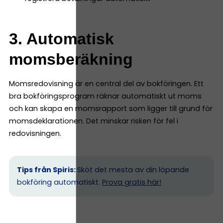
3. Automatisk
momsberäkning
Momsredovisning är en central del av bokföringen. Ett
bra bokföringsprogram räknar automatiskt ut moms
och kan skapa en momsrapport som ligger till grund för
momsdeklarationen. Det minskar risken för fel i
redovisningen.
Tips från Spiris:
Sköt det mesta av din löpande
bokföring automatiskt.
Prova gratis här!