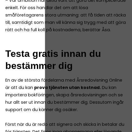
– Vår ambition har alltid varit att göra det komplicerade
enkelt. För oss handlar det om att lösa
småföretagarens stora utmaning: att få tiden att räcka
till, samtidigt som man vill känna sig trygg med att göra
rätt och ha full koll på kostnaderna, berättar Åsa.
Testa gratis innan du
bestämmer dig
En av de största fördelarna med Årsredovisning Online
är att du kan
prova tjänsten utan kostnad.
Du kan
importera bokföringen, skapa årsredovisningen och se
hur allt ser ut innan du bestämmer dig. Dessutom ingår
support om du känner dig osäker.
Först när du är redo att signera och skicka in betalar du
för tjänsten. Det finns inga abonnemang eller löpande