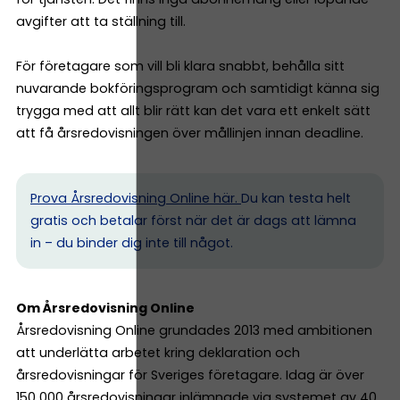
avgifter att ta ställning till.
För företagare som vill bli klara snabbt, behålla sitt
nuvarande bokföringsprogram och samtidigt känna sig
trygga med att allt blir rätt kan det vara ett enkelt sätt
att få årsredovisningen över mållinjen innan deadline.
Prova Årsredovisning Online här.
Du kan testa helt
gratis och betalar först när det är dags att lämna
in – du binder dig inte till något.
Om Årsredovisning Online
Årsredovisning Online grundades 2013 med ambitionen
att underlätta arbetet kring deklaration och
årsredovisningar för Sveriges företagare. Idag är över
150 000 årsredovisningar inlämnade via systemet av 40