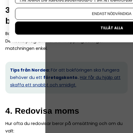
Läs gärna vår
personuppgiftspolicy
. Om du samtycker t
Om du vill ändra ditt val i efterhand hittar du den möjl
3. Matcha bokföringen mot
ENDAST NÖDVÄNDIGA
bankkontot
TILLÅT ALLA
Bankhändelser måste stämma med bokföringen.
De flesta program har bankkoppling som gör
matchningen enkel.
Tips från Nordea:
För att bokföringen ska fungera
behöver du ett
företagskonto.
Här får du hjälp att
skaffa ett snabbt och smidigt.
4. Redovisa moms
Hur ofta du redovisar beror på omsättning och om du
valt: