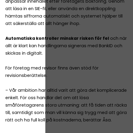
anpassar innehållet efter företagets bokföring. Genom
att läsa in en SIE-fil, eller använda en direktkoppling
hämtas siffrorna automatiskt och systemet hjälper till
att säkerställa att allt hänger ihop.
Automatiska kontroller minskar risken för fel
och när
allt är klart kan handlingarna signeras med BankID och
skickas in digitalt.
För företag med revisor finns även stöd för
revisionsberättelse.
– Vår ambition har alltid varit att göra det komplicerade
enkelt. För oss handlar det om att lösa
småföretagarens stora utmaning: att få tiden att räcka
till, samtidigt som man vill känna sig trygg med att göra
rätt och ha full koll på kostnaderna, berättar Åsa.