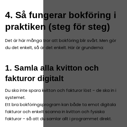
4. Så fungerar bokföring i
praktiken (steg för steg)
Det är här många tror att bokföring blir svårt. Men gör
du det enkelt, så är det enkelt. Här är grunderna:
1. Samla alla kvitton och
fakturor digitalt
Du ska inte spara kvitton och fakturor löst – de ska in i
systemet.
Ett bra bokföringsprogram kan både ta emot digitala
fakturor och enkelt scanna in kvitton och fysiska
fakturor – så att du samlar allt i programmet direkt.