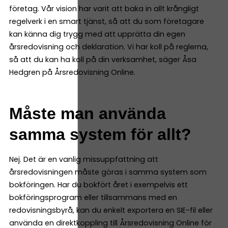
företag. Vår vision har varit att baka in allt krångligt
regelverk i en smart tjänst, så att du som företagare
kan känna dig trygg med att upprätta din egen
årsredovisning och deklaration. Vi har koll på reglerna,
så att du kan ha koll på din verksamhet, säger Åsa
Hedgren på Årsredovisning Online.
Måste man använda
samma system för allt?
Nej. Det är en vanlig missuppfattning att
årsredovisningen måste göras i samma system som
bokföringen. Har du bokfört året i exempelvis ett
bokföringsprogram eller tillsammans med en
redovisningsbyrå, kan du enkelt exportera en SIE-fil eller
använda en direktkoppling till Årsredovisning Online för