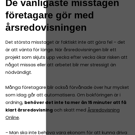
De vanligaste misstagen
företagare gör med
årsredovisningen
Det största misstaget är faktiskt inte att göra fel – det
är att vänta för länge. När årsredovisningen blir ett
projekt som skjuts upp vecka efter vecka ökar risken att
något missas eller att arbetet blir mer stressigt än
nödvändigt.
Många företagare blir också förvånade över hur mycket
som idag går att automatisera. Om bokföringen är i
ordning,
behöver det inte ta mer än 15 minuter att få
klart årsredovisning
och skatt med
Årsredovisning
Online
.
– Man ska inte behöva vara ekonom för att kunna driva