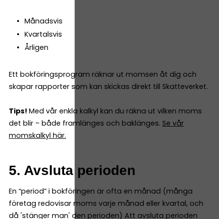
Månadsvis
Kvartalsvis
Årligen
Ett bokföringsprogram räknar ut momsen åt dig och
skapar rapporter som kan skickas direkt till Skatteverket.
Tips!
Med vår enkla kalkyl kan du räkna ut vilken moms
det blir – både framlänges och baklänges.
Se vår
momskalkyl här.
5. Avsluta perioden
En “period” i bokföringen är ofta en månad (många
företag redovisar moms varje månad eller kvartal, och
då 'stänger man' den perioden) Att avsluta perioden