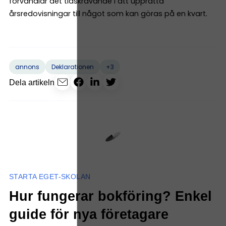
förvandlar det tidskrävande i att upprätta
årsredovisningar till något som kan göras på en kvart.
+3
annons
Deklarationen
Dela artikeln
STARTA EGET-SKOLAN
Hur fungerar bokföring? Enkel
guide för nya företagare