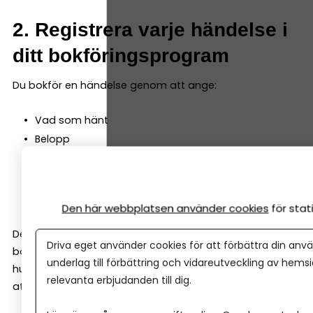
2. Registrera varje händelse i
ditt bokföringsprogram
Du bokför en händelse genom att ange:
Vad som hänt
Belopp
Datum
Underlag
Konto (programmen hjälper dig välja rätt)
Den här webbplatsen använder cookies
för sta
Det är mycket enklare än det låter –
Driva eget använder cookies för att förbättra din anvä
bokföringsprogrammet läser av underlaget och föreslår
underlag till förbättring och vidareutveckling av hems
hur det ska bokföras. Ditt jobb är oftast att godkänna
relevanta erbjudanden till dig.
att allt se ok ut!