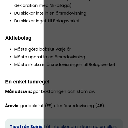
deklaration med NE-bilaga)
Du skickar inte in en årsredovisning
Du skickar inget till Bolagsverket
Aktiebolag
Måste göra bokslut varje år
Måste upprätta en årsredovisning
Måste skicka in årsredovisningen till Bolagsverket
En enkel tumregel
Månadssvis:
gör bokföringen och stäm av.
Årsvis:
gör bokslut (EF) eller årsredovisning (AB).
Tips från Spiris:
Låt inte ekonomin komma emellan.