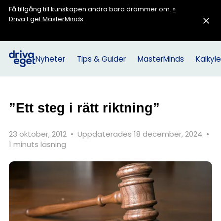
Få tillgång till kunskapen andra bara drömmer om.
»
Driva Eget MasterMinds
Nyheter
Tips & Guider
MasterMinds
Kalkyle
”Ett steg i rätt riktning”
23 oktober, 2012
•
Uppdaterades 18 december, 2024
•
1 minuts läsning