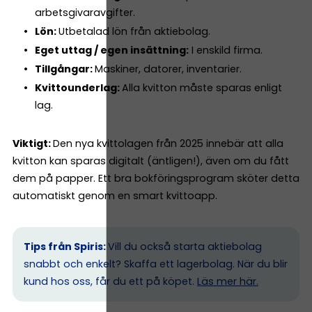
arbetsgivaravgifter.
Lön:
Utbetalad lön från aktiebolag.
Eget uttag / egen insättning:
I enskild firma.
Tillgångar:
Maskiner, datorer, inventarier.
Kvittounderlag:
Alla kvitton måste sparas enligt
lag.
Viktigt:
Den nya kvittolagen från 2025 innebär att alla
kvitton kan sparas digitalt (äntligen!), även om du fått
dem på papper. Ett bra bokföringsprogram sköter detta
automatiskt genom en smart kvittoapp.
Tips från Spiris:
Vill du också starta aktiebolag
snabbt och enkelt? Skaffa ett lagerbolag. När du blir
kund hos oss, får du ett på köpet.
Läs mer här.