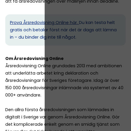
att få årsredovisningen över mållinjen innan deadline.
Prova Årsredovisning Online här.
Du kan testa helt
gratis och betalar först när det är dags att lämna
in – du binder dig inte till något.
Om Årsredovisning Online
Årsredovisning Online grundades 2013 med ambitionen
att underlätta arbetet kring deklaration och
årsredovisningar för Sveriges företagare. Idag är över
150 000 årsredovisningar inlämnade via systemet av 40
000+ användare.
Den allra första årsredovisningen som lämnades in
digitalt i Sverige var genom Årsredovisning Online. Gör
det komplicerade enkelt genom en smidig tjänst som