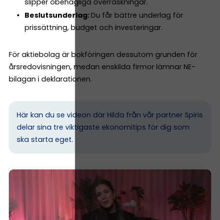
slipper obehagliga överraskningar.
Beslutsunderlag:
Du får bättre underlag för
prissättning, budget och investeringar.
För aktiebolag är bokföringen dessutom grunden för
årsredovisningen, medan enskilda firmor lämnar NE-
bilagan i deklarationen.
Här kan du se videon där Hilda från vår partner Spiris
delar sina tre viktigaste ekonomitips för dig som
ska starta eget.