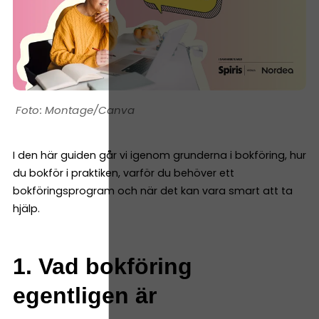
Montage/Canva
I den här guiden går vi igenom grunderna i bokföring, hur
du bokför i praktiken, varför du behöver ett
bokföringsprogram och när det kan vara smart att ta
hjälp.
1. Vad bokföring
egentligen är