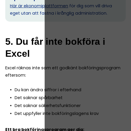
Här är ekonomiplattformen
för dig som vill driva
eget utan att fastna i krånglig administration.
5. Du får inte bokföra i
Excel
Excel räknas inte som ett godkänt bokföringsprogram
eftersom:
Du kan ändra siffror i efterhand
Det saknar spårbarhet
Det saknar säkerhetsfunktioner
Det uppfyller inte bokföringslagens krav
Ett bra bokföringsprogram ger dig: