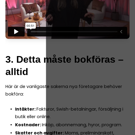
3. Detta måste bokföras –
alltid
Här är de vanligaste sakerna nya företagare behöver
bokföra:
Intäkter:
Fakturor, Swish-betalningar, försäljning i
butik eller online.
Kostnader:
Inköp, abonnemang, hyror, program.
Skatter och avgifter:
Moms, preliminärskatt,