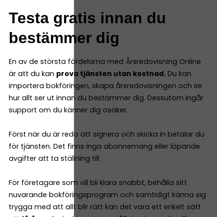
Testa gratis innan du
bestämmer dig
En av de största fördelarna med Årsredovisning Online
är att du kan
prova tjänsten utan kostnad.
Du kan
importera bokföringen, skapa årsredovisningen och se
hur allt ser ut innan du bestämmer dig. Dessutom ingår
support om du känner dig osäker.
Först när du är redo att signera och skicka in betalar du
för tjänsten. Det finns inga abonnemang eller löpande
avgifter att ta ställning till.
För företagare som vill bli klara snabbt, behålla sitt
nuvarande bokföringsprogram och samtidigt känna sig
trygga med att allt blir rätt kan det vara ett enkelt sätt