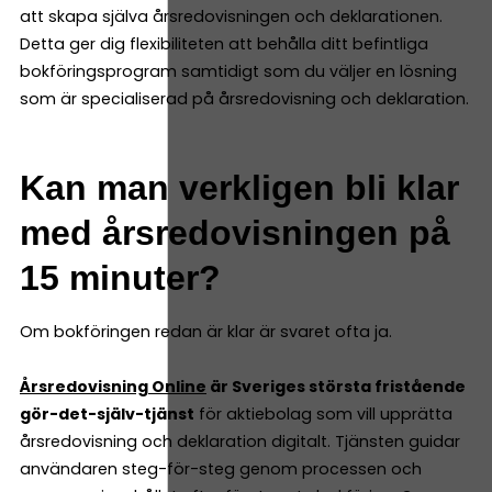
att skapa själva årsredovisningen och deklarationen.
Detta ger dig flexibiliteten att behålla ditt befintliga
bokföringsprogram samtidigt som du väljer en lösning
som är specialiserad på årsredovisning och deklaration.
Kan man verkligen bli klar
med årsredovisningen på
15 minuter?
Om bokföringen redan är klar är svaret ofta ja.
Årsredovisning Online
är Sveriges största fristående
gör-det-själv-tjänst
för aktiebolag som vill upprätta
årsredovisning och deklaration digitalt. Tjänsten guidar
användaren steg-för-steg genom processen och