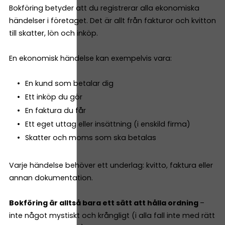
Bokföring betyder att du registrerar alla ekonomiska
händelser i företaget. Det är allt från fakturor och kvitton
till skatter, lön och inköp.
En ekonomisk händelse kan exempelvis vara:
En kund som betalar dig
Ett inköp du gör
En faktura du får
Ett eget uttag eller insättning (i enskild firma)
Skatter och moms som ska betalas
Varje händelse behöver ett underlag: kvitto, faktura eller
annan dokumentation.
Bokföring är alltså bara ett sätt att hålla ordning
–
inte något mystiskt och krångligt (i alla fall inte med rätt