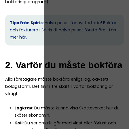
bokföringsprogram).
Tips från Spiris:
Halva priset för nystartade! Bokför
och fakturera i Spiris till halva priset första året.
Läs
mer här.
2. Varför du måste bokföra
Alla företagare måste bokföra enligt lag, oavsett
bolagsform. Det finns tre skäl till varför bokföring är
viktigt:
Lagkrav:
Du måste kunna visa Skatteverket hur du
sköter ekonomin.
Koll:
Du ser om du går med vinst eller förlust och