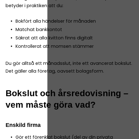
betyder i praktiken att du:
Bokfört alla händelser för månaden
Matchat bankkontot
Säkrat att alla kvitton finns digitalt
Kontrollerat att momsen stämmer
Du gör alltså ett månadsslut, inte ett avancerat bokslut.
Det gäller alla företag, oavsett bolagsform.
Bokslut och årsredovisning –
vem måste göra vad?
Enskild firma
Gör ett förenklat bokslut (del av din privata