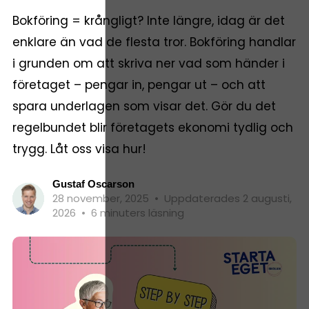
Bokföring = krångligt? Inte längre, idag är det
enklare än vad de flesta tror. Bokföring handlar
i grunden om att skriva ner vad som händer i
företaget – pengar in, pengar ut – och att
spara underlagen som visar det. Gör du det
regelbundet blir företagets ekonomi tydlig och
trygg. Låt oss visa hur!
Gustaf Oscarson
28 november, 2025
•
Uppdaterades 2 augusti,
2026
•
6 minuters läsning