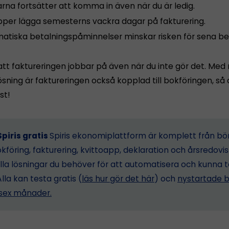
rna fortsätter att komma in även när du är ledig.
ipper lägga semesterns vackra dagar på fakturering.
atiska betalningspåminnelser minskar risken för sena bet
att faktureringen jobbar på även när du inte gör det. Med 
ning är faktureringen också kopplad till bokföringen, så a
st!
piris gratis
Spiris ekonomiplattform är komplett från bö
föring, fakturering, kvittoapp, deklaration och årsredovis
lla lösningar du behöver för att automatisera och kunna 
Alla kan testa gratis (
läs hur gör det här
) och
nystartade b
i sex månader.