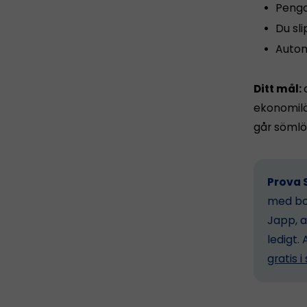
Penga
Du sl
Autom
Ditt mål:
ekonomilös
går sömlö
Prova S
med bok
Japp, a
ledigt. 
gratis 