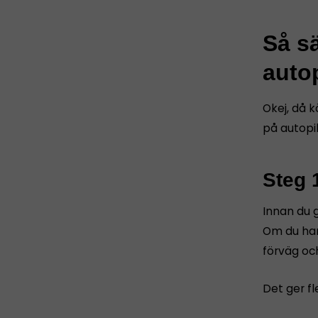
Så sä
autop
Okej, då k
på autopil
Steg 
Innan du g
Om du har
förväg oc
Det ger fl