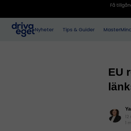
Få tillg
Nyheter
Tips & Guider
MasterMin
EU r
länk
Ya
12
1 