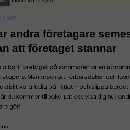
NS
Innehåll från
Spiris
& SKATT
ar andra företagare seme
an att företaget stannar
pla bort företaget på sommaren är en utmanin
öretagare. Men med rätt förberedelser och lösn
aktiskt vara ledig på riktigt – och slippa berget
r du kommer tillbaka. Låt oss visa dig hur and
are gör!
iris