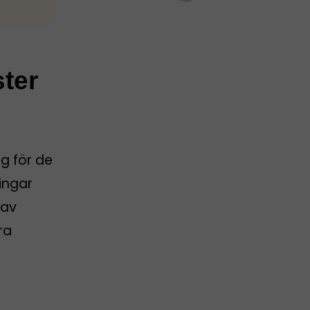
ster
g för de
ingar
 av
ra