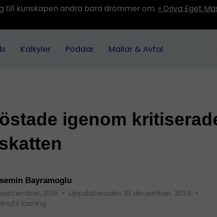
ång till kunskapen andra bara drömmer om.
» Driva Eget Ma
ds
Kalkyler
Poddar
Mallar & Avtal
östade igenom kritiserad
skatten
semin Bayramoglu
 september, 2018
•
Uppdaterades 18 december, 2024
•
minuts läsning