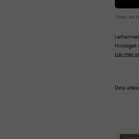
Nu b
I eftermi
förslaget 
Läs mer o
Dela artike