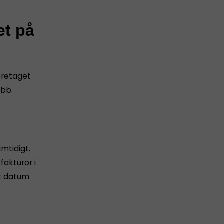
et på
företaget
obb.
amtidigt.
akturor i
t datum.