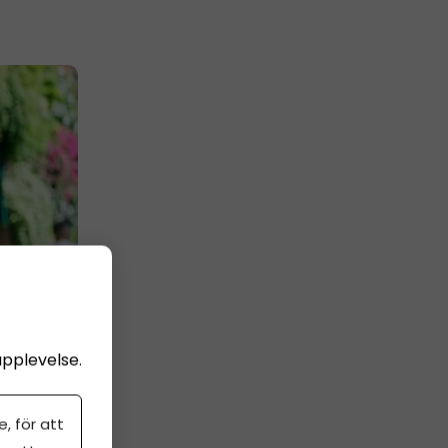
upplevelse.
, för att