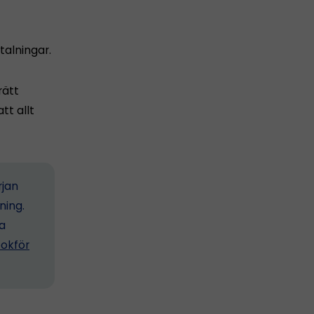
alningar.
rätt
tt allt
rjan
ning.
ta
okför