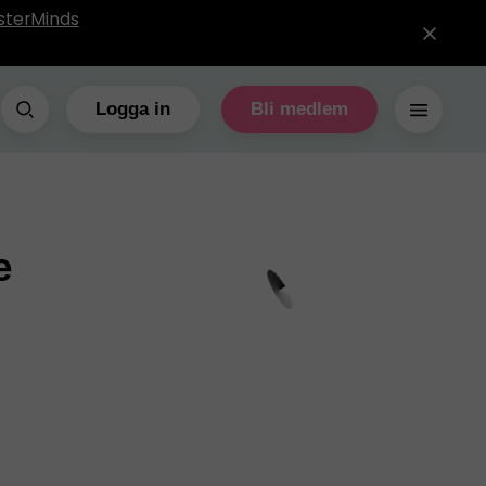
sterMinds
Logga in
Bli medlem
e