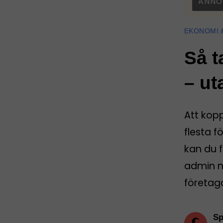
ANNO
EKONOMI 
Så t
– ut
Att kop
flesta f
kan du f
admin nä
företag
Sp