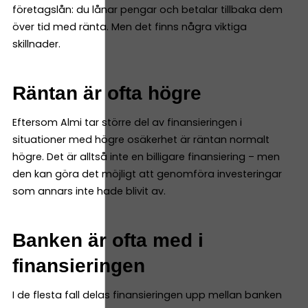
företagslån: du lånar pengar och betalar tillbaka dem
över tid med ränta. Men det finns några viktiga
skillnader.
Räntan är ofta högre
Eftersom Almi tar större del av finansieringen i
situationer med högre osäkerhet är räntan normalt
högre. Det är alltså inte en billigare finansiering – men
den kan göra det möjligt att genomföra investeringar
som annars inte hade blivit av.
Banken är ofta med i
finansieringen
I de flesta fall delas finansieringen upp mellan banken