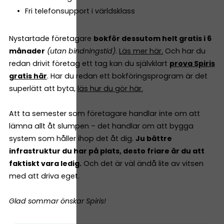
Fri telefonsupport i världsklass
Nystartade företagare
bokför dessutom helt gratis i 6
månader
(utan bindningstid)
.
Läs mer här.
Och har du
redan drivit företag ett tag kan du självklart
prova Spiris
gratis här
. Har du redan ett bokföringsprogram är det
superlätt att byta,
läs hur du gör här.
Att ta semester som företagare handlar inte om att
lämna allt åt slumpen – det handlar om att bygga
system som håller ihop det åt dig.
Ju bättre
infrastruktur du har på plats, desto friare är du att
faktiskt vara ledig.
Och det är väl ändå lite av vitsen
med att driva eget.
Glad sommar önskar Spiris!