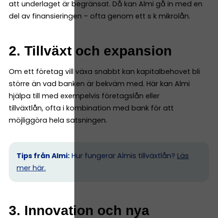
att underlaget är begränsat. Då kan Almi gå in med en
del av finansieringen – ofta genom ett s k mikrolån.
2. Tillväxt och expansion
Om ett företag vill växa snabbt kan kapitalbehovet bli
större än vad banken är bekväm med. Här kan Almi
hjälpa till med exempelvis företagslån eller
tillväxtlån, ofta i kombination med bank för att
möjliggöra hela satsningen.
Tips från Almi:
Hur fungerar Almis tillväxtlån?
Läs
mer här.
3. Innovation och nya