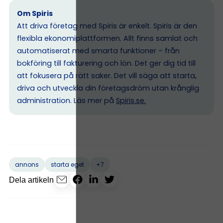
Om Spiris
Att driva företag med Spiris är enkelt. Spiris är den
flexibla ekonomiplattformen. Allt finns samlat och
automatiserat med smarta funktioner – från
bokföring till fakturering och lön. Det ger dig tid till
att fokusera på rätt saker. Det vill säga att starta,
driva och utveckla din företagsdröm utan krånglig
administration. Läs mer på
Spiris.se
.
+7
annons
starta eget
Dela artikeln