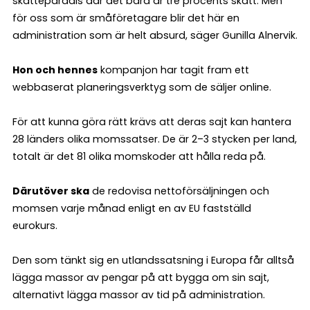
skatteparadis där det bara är tre procents skatt. Men
för oss som är småföretagare blir det här en
administration som är helt absurd, säger Gunilla Alnervik.
Hon och hennes
kompanjon har tagit fram ett
webbaserat planeringsverktyg som de säljer online.
För att kunna göra rätt krävs att deras sajt kan hantera
28 länders olika momssatser. De är 2–3 stycken per land,
totalt är det 81 olika momskoder att hålla reda på.
Därutöver ska
de redovisa nettoförsäljningen och
momsen varje månad enligt en av EU fastställd
eurokurs.
Den som tänkt sig en utlandssatsning i Europa får alltså
lägga massor av pengar på att bygga om sin sajt,
alternativt lägga massor av tid på administration.