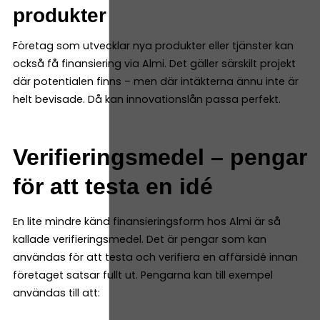
produkter
Företag som utvecklar nya produkter eller tjänster kan
också få finansiering via Almi. Det gäller särskilt projekt
där potentialen finns – men där intäkterna ännu inte är
helt bevisade. Då kan innovationslån passa perfekt.
Verifieringsmedel – pengar
för att testa en idé
En lite mindre känd finansieringsform hos Almi är så
kallade verifieringsmedel. Det är pengar som kan
användas för att testa och verifiera en affärsidé innan
företaget satsar fullt ut. Pengarna kan till exempel
användas till att: