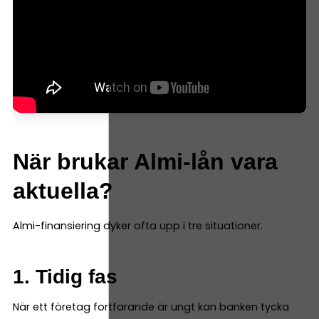
När brukar Almi-lån vara
aktuella?
Almi-finansiering dyker ofta upp i tre situationer.
1. Tidig fas
När ett företag fortfarande är ungt kan banken tycka