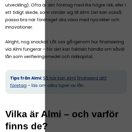
utveckling). Ofta är det företag med lite högre risk, eller i
ett tidigt skede, som vänder sig till Almi. Det kan också
passa bra när företaget ska växa med nya idéer och
innovationer.
Alright, nog snackat. Låt oss gå igenom hur finansiering
via Almi fungerar – för det kan faktiskt handla om såväl
lån som verifieringsmedel och riskkapital.
Tips från Almi:
Så här kan Almi finansiera ditt
företag
– läs om olika typer av lån
Vilka är Almi – och varför
finns de?