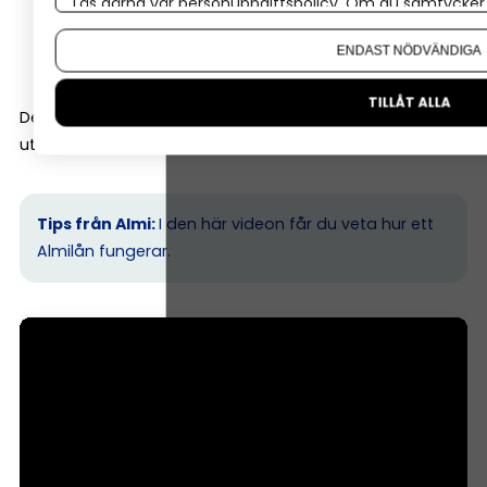
Läs gärna vår
personuppgiftspolicy
. Om du samtycker t
tillväxtmöjligheter
Om du vill ändra ditt val i efterhand hittar du den möjl
ENDAST NÖDVÄNDIGA
entreprenörens erfarenhet
TILLÅT ALLA
Det gör att Almi ofta kan finansiera företag tidigare i
utvecklingen än vad banker gör.
Tips från Almi:
I den här videon får du veta hur ett
Almilån fungerar.