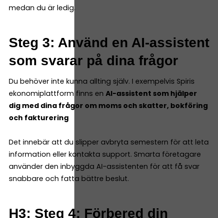
medan du är ledig.
Steg 3: Använd en AI-assistent
som svarar på dina frågor
Du behöver inte kunna allting själv. I exempelvis Spiris
ekonomiplattform finns en
AI-assistent som hjälper
dig med dina frågor om moms och skatter, bokföring
och fakturering
Det innebär att du slipper avbryta semestern för att leta
information eller kontakta support. Smarta företagare
använder den inbyggda AI-assistenten för att få svar
snabbare och fatta bättre beslut.
H3: Steg 4: Förbered din