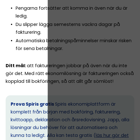
Pengarna fortsätter att komma in även när du är
ledig.
Du slipper lägga semesterns vackra dagar på
fakturering.
Automatiska betalningspåminnelser minskar risken
för sena betalningar.
Ditt mål:
att faktureringen jobbar på även när du inte
gör det. Med rätt ekonomilösning är faktureringen också
kopplad till bokföringen, så att allt går sömlöst!
Prova Spiris gratis
Spiris ekonomiplattform är
komplett från början med bokföring, fakturering,
kvittoapp, deklaration och årsredovisning. Japp, alla
lösningar du behöver för att automatisera och
kunna ta ledigt. Alla kan testa gratis (
läs hur gör det