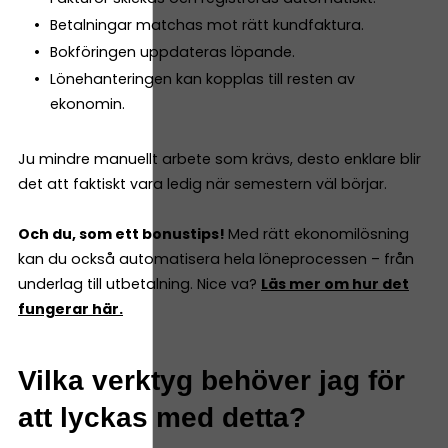
Betalningar matchas mot rätt kundfaktura.
Bokföringen uppdateras löpande.
Lönehanteringen kan kopplas till resten av
ekonomin.
Ju mindre manuellt arbete som krävs, desto enklare blir
det att faktiskt vara ledig när semestern väl börjar.
Och du, som ett bonustips!
Med rätt ekonomilösning
kan du också automatisera hela löneprocessen – från
underlag till utbetalning. Nice va?
Läs mer om hur det
fungerar här.
Vilka verktyg behöver jag för
att lyckas med detta?