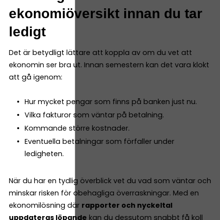
ekonomiöversikt innan du tar
ledigt
Det är betydligt lättare att koppla av om du vet att
ekonomin ser bra ut. Innan semestern kan det vara klokt
att gå igenom:
Hur mycket pengar som finns på banken just nu.
Vilka fakturor som väntar på betalning.
Kommande större kostnader.
Eventuella betalningar som förfaller under
ledigheten.
När du har en tydlig överblick vet du vad som väntar och
minskar risken för obehagliga överraskningar. Med en
ekonomilösning där
rapporter och nyckeltal
uppdateras löpande
kan du dessutom snabbt få koll