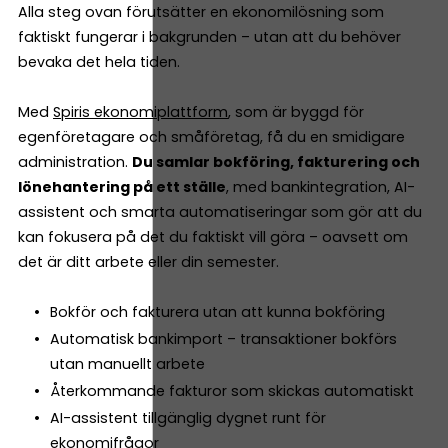
Alla steg ovan förutsätter en ekonomilösning som
faktiskt fungerar i bakgrunden – utan att du behöver
bevaka det hela tiden.
Med
Spiris ekonomiplattform
, som är byggd för
egenföretagare och småföretag, få du en smidigare
administration.
Du samlar bokföring, fakturering och
lönehantering på ett ställe
, med bankintegration, AI-
assistent och smarta automatiseringar som gör att du
kan fokusera på det du faktiskt vill göra – oavsett om
det är ditt arbete eller din semester.
Bokför och fakturera utan att kunna bokföring
Automatisk bankimport – transaktioner bokförs
utan manuellt arbete
Återkommande fakturor som skickas automatiskt
AI-assistent tillgänglig dygnet runt för
ekonomifrågor