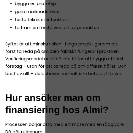
bygga en prototyp
göra marknadstester
testa teknik eller funktion
ta fram en första version av produkten
Syftet är att minska risken i tidiga projekt genom att
först ta reda på om idén faktiskt fungerar i praktiken.
Verifieringsmedel är alltså inte till för att bygga ett helt
företag – utan för att ta reda på om affären håller. Och
bäst av allt – de behöver normalt inte betalas tillbaka.
Hur ansöker man om
finansiering hos Almi?
Processen börjar ofta med ett möte med en rådgivare.
Då går ni igenom: