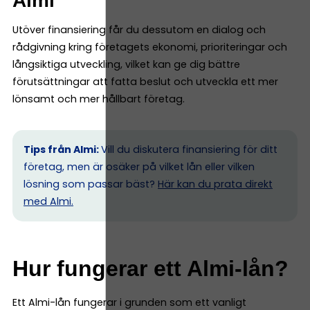
Almi
Utöver finansiering får du dessutom en dialog och
rådgivning kring företagets ekonomi, prioriteringar och
långsiktiga utveckling, vilket kan ge dig bättre
förutsättningar att fatta beslut och utveckla ett mer
lönsamt och mer hållbart företag.
Tips från Almi:
Vill du diskutera finansiering för ditt
företag, men är osäker på vilket lån eller vilken
lösning som passar bäst?
Här kan du prata direkt
med Almi.
Hur fungerar ett Almi-lån?
Ett Almi-lån fungerar i grunden som ett vanligt