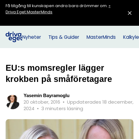
Få tillgång till kunskapen andra bara drömmer om.
»
Driva Eget MasterMinds
Nyheter
Tips & Guider
MasterMinds
Kalkyle
EU:s momsregler lägger
krokben på småföretagare
Yasemin Bayramoglu
20 oktober, 2016
•
Uppdaterades 18 december,
2024
•
3 minuters läsning