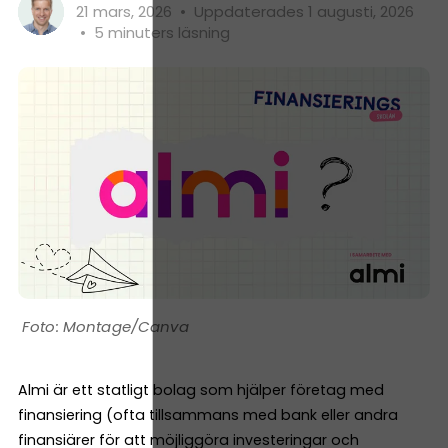
21 mars, 2026
•
Uppdaterades 1 augusti, 2026
•
5 minuters läsning
Montage/Canva
Almi är ett statligt bolag som hjälper företag med
finansiering (ofta tillsammans med bank eller andra
finansiärer för att möjliggöra investeringar och