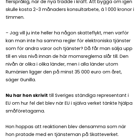
flerspråkig, när de nya trädde i kraft. Att bygga om igen
skulle kosta 2–3 månaders konsultarbete, á 1 000 kronor i
timmen.
– Jag vill ju inte heller ha någon skatteflykt, men varför
kan man inte ha samma regler för elektroniska tjänster
som för andra varor och tjänster? Då får man sälja upp
till en viss nivå innan de här momsreglerna slår till. Den
nivån är olika i olika länder, men i alla länder utom
Rumänien ligger den på minst 35 000 euro om året,
säger Gunilla.
Nu har hon skrivit
till Sveriges ständiga representant i
EU om hur fel det blev när EU i själva verket tänkte hjälpa
småföretagarna.
Hon hoppas att reaktionen blev densamma som när
hon pratade med en tjänsteman på Skatteverket.