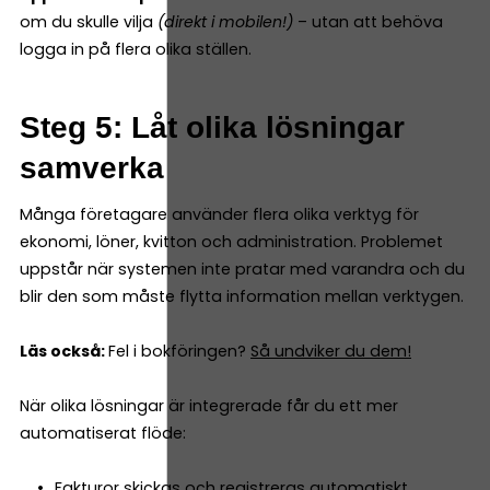
om du skulle vilja
(direkt i mobilen!)
– utan att behöva
logga in på flera olika ställen.
Steg 5: Låt olika lösningar
samverka
Många företagare använder flera olika verktyg för
ekonomi, löner, kvitton och administration. Problemet
uppstår när systemen inte pratar med varandra och du
blir den som måste flytta information mellan verktygen.
Läs också:
Fel i bokföringen?
Så undviker du dem!
När olika lösningar är integrerade får du ett mer
automatiserat flöde:
Fakturor skickas och registreras automatiskt.