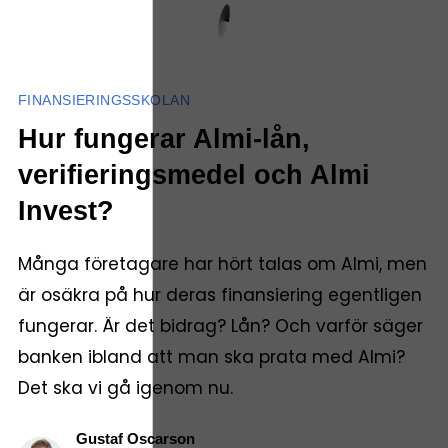
FINANSIERINGSSKOLAN
Hur fungerar Almi-lån,
verifieringsmedel och Almi
Invest?
Många företagare har hört talas om Almi, men
är osäkra på hur deras finansiering egentligen
fungerar. Är det bidrag? Lån? Och varför säger
banken ibland att man ska prata med Almi?
Det ska vi gå igenom nu.
Gustaf Oscarson