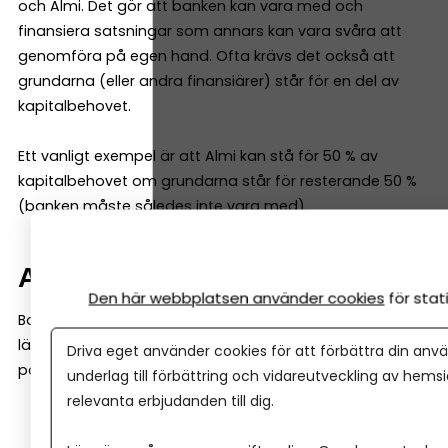
och Almi. Det gör att banken kan vara med och
finansiera satsningar som annars kan vara svåra att
genomföra på egen hand. Ofta krävs det också att
grundarna (eller andra finansiärer) står för en del av
kapitalbehovet.
Ett vanligt exempel är att Almi kan stå för 50 % av
kapitalbehovet om grundarna står för resterande 50 %
(banken måste således inte vara med).
Affärsidén väger tungt
Den här webbplatsen använder cookies
för sta
Banker tittar ofta mycket på historiska siffror. Almi
lägger däremot ofta lika stor vikt vid företagets
Driva eget använder cookies för att förbättra din anvä
potential. De tittar till exempel på:
underlag till förbättring och vidareutveckling av hems
relevanta erbjudanden till dig.
affärsmodell
marknad