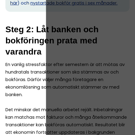
här
) och
nystartade bokför gratis i sex månader.
Steg 2: Låt banken och
bokföringen prata med
varandra
En vanlig stressfaktor efter semestern är att mötas av
hundratals transaktioner som ska stämmas av och
bokföras. Därför väljer många företagare en
ekonomilösning som automatiskt stämmer av med
banken.
Det minskar det manuella arbetet rejält. Inbetalningar
kan matchas mot fakturor och många återkommande
transaktioner kan bokföras automatiskt. Resultatet blir
att ekonomin fortsätter uppdateras i bakgrunden