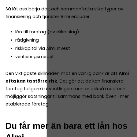
Så låt oss börja där, och sammanfatta vilka typer av
finansiering och tjänster Almi erbjuder:
lån till företag (av olika slag)
rådgivning
riskkapital via Almi Invest
verifieringsmedel
Den viktigaste skillnaden mot en vanlig bank är att
Almi
ofta kan ta större risk.
Det gör att de kan finansiera
företag tidigare i utvecklingen men är också med och
möjliggör satsningar tillsammans med bank även i mer
etablerade företag.
Du får mer än bara ett lån hos