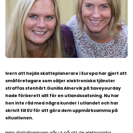
Ivern att hejda skatteplanerare i Europa har gjort att
småföretagare som säljer elektroniska tjänster
straffas stenhårt.
Gunilla Alnervik på Saveyourday
hade förberett allt för en utlandssatsning. Nu har
hon inte råd med några kunder i utlandet och har
skrivit till EU för att göra dem uppmärksamma på
situationen.
Hela digitaliseringen går ut på att de elektroniska