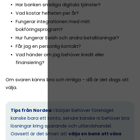
Har banken smidiga digitala tjänster?
Vad kostar helheten per år?
Fungerar integrationen med mitt
bokföringsprogram?
Hur fungerar Swish och andra betallösningar?
Får jag en personlig kontakt?
Vad händer om jag behöver kredit eller
finansiering?
Om svaren känns bra och rimliga – då är det dags att
välja.
Tips från Nordea:
I början behöver företaget
kanske bara ett konto, senare kanske ni behöver bra
lösningar kring sparande och utlandshandel.
Oavsett är det smart att
välja en bank att växa