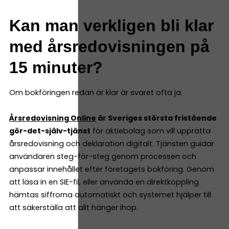
Kan man verkligen bli klar
med årsredovisningen på
15 minuter?
Om bokföringen redan är klar är svaret ofta ja.
Årsredovisning Online
är Sveriges största fristående
gör-det-själv-tjänst
för aktiebolag som vill upprätta
årsredovisning och deklaration digitalt. Tjänsten guidar
användaren steg-för-steg genom processen och
anpassar innehållet efter företagets bokföring. Genom
att läsa in en SIE-fil, eller använda en direktkoppling
hämtas siffrorna automatiskt och systemet hjälper till
att säkerställa att allt hänger ihop.