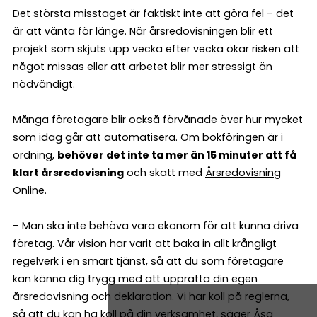
Det största misstaget är faktiskt inte att göra fel – det
är att vänta för länge. När årsredovisningen blir ett
projekt som skjuts upp vecka efter vecka ökar risken att
något missas eller att arbetet blir mer stressigt än
nödvändigt.
Många företagare blir också förvånade över hur mycket
som idag går att automatisera. Om bokföringen är i
ordning,
behöver det inte ta mer än 15 minuter att få
klart årsredovisning
och skatt med
Årsredovisning
Online
.
– Man ska inte behöva vara ekonom för att kunna driva
företag. Vår vision har varit att baka in allt krångligt
regelverk i en smart tjänst, så att du som företagare
kan känna dig trygg med att upprätta din egen
årsredovisning och deklaration. Vi har koll på reglerna,
så att du kan ha koll på din verksamhet, säger Åsa