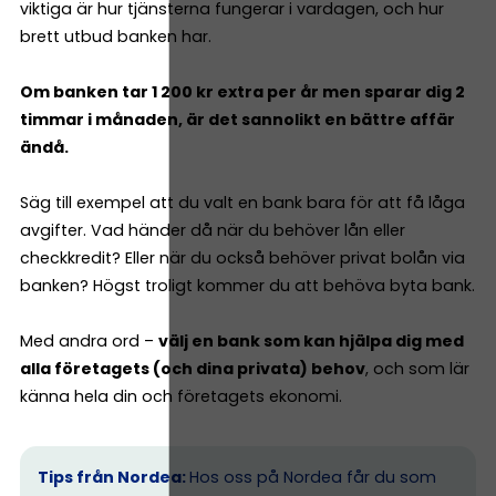
viktiga är hur tjänsterna fungerar i vardagen, och hur
brett utbud banken har.
Om banken tar 1 200 kr extra per år men sparar dig 2
timmar i månaden, är det sannolikt en bättre affär
ändå.
Säg till exempel att du valt en bank bara för att få låga
avgifter. Vad händer då när du behöver lån eller
checkkredit? Eller när du också behöver privat bolån via
banken? Högst troligt kommer du att behöva byta bank.
Med andra ord –
välj en bank som kan hjälpa dig med
alla företagets (och dina privata) behov
, och som lär
känna hela din och företagets ekonomi.
Tips från Nordea:
Hos oss på Nordea får du som