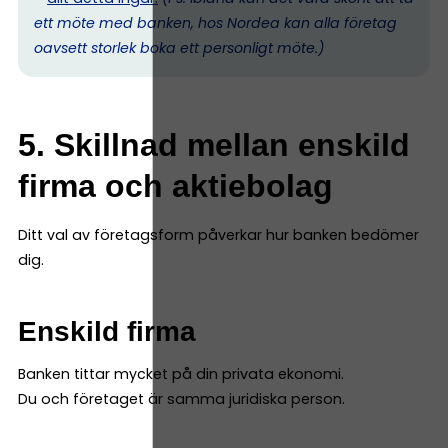
ett möte med banken, hos Nordea kan alla företag
oavsett storlek boka ett personligt möte.)
5. Skillnad mellan enskild
firma och aktiebolag
Ditt val av företagsform påverkar hur banken bedömer
dig.
Enskild firma
Banken tittar mycket på din privata ekonomi.
Du och företaget är samma juridiska person.