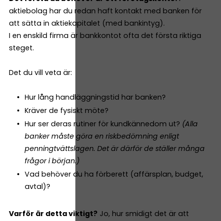
aktiebolag har du redan haft kontakt med banken för
att sätta in aktiekapitalet (med bankintyg).
I en enskild firma är bankkontot ofta det första riktiga
steget.
Det du vill veta är:
Hur lång handläggningstid har banken?
Kräver de fysiskt möte?
Hur ser deras rutiner för kundkännedom ut?
(Alla
banker måste göra en riskbedömning enligt
penningtvättslagen. Det är därför de ställer många
frågor i början.)
Vad behöver du ha förberett (affärsplan, budget,
avtal)?
Varför är detta viktigt?
Jo, hur smidigt det är att