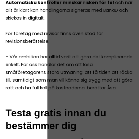
Automatiska kontroller minskar risken för fel
och när
allt är klart kan handlingarna signeras med BankID och
skickas in digitalt.
För företag med revisor finns även stöd för
revisionsberättelse.
– Vår ambition har alltid varit att göra det komplicerade
enkelt. För oss handlar det om att lösa
småföretagarens stora utmaning: att få tiden att räcka
till, samtidigt som man vill känna sig trygg med att göra
rätt och ha full koll på kostnaderna, berättar Åsa.
Testa gratis innan du
bestämmer dig