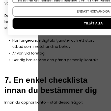
Läs gärna vår
personuppgiftspolicy
. Om du samtycker t
värt att tänka ett steg längre redan från början.
Om du vill ändra ditt val i efterhand hittar du den möjl
ENDAST NÖDVÄNDIGA
Det betyder inte att du måste välja “den perfekta
banken”.
TILLÅT ALLA
Men välj en bank som:
Har fungerande digitala tjänster och ett stort
utbud som matchar dina behov
Är van vid företag
Ger dig bra service och gärna personlig kontakt
7. En enkel checklista
innan du bestämmer dig
Innan du öppnar konto – ställ dessa frågor: