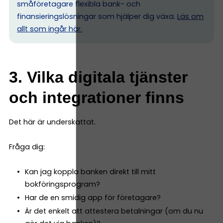
småföretagare flexibla bank- och
finansieringslösningar som hjälper dig växa.
Läs om
allt som ingår här.
3. Vilka digitala tjänster
och integrationer finns
Det här är underskattat.
Fråga dig:
Kan jag koppla banken direkt till mitt
bokföringsprogram?
Har de en smidig app för företagare?
Är det enkelt att attestera betalningar (om du nu