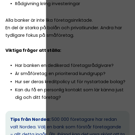
Rådgivning kring investeringar
Alla banker är inte lika företagsinriktade.
En del är starka på bolån och privatkunder. Andra har
tydligare fokus på småföretag.
Viktiga frågor att ställa:
Har banken en dedikerad företagsrådgivare?
Är småföretag en prioriterad kundgrupp?
Hur ser deras kreditpolicy ut för nystartade bolag?
Kan du få en personlig kontakt som lär känna just
dig och ditt företag?
Tips från Nordea:
500 000 företagare har redan
valt Nordea. Välj en bank som förstår företagande
–
allt detta ingår.
(Ps. I
bland kan det vara skönt att ta