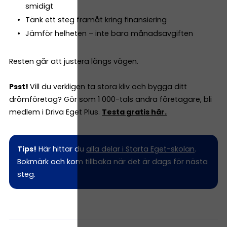
smidigt
Tänk ett steg framåt kring finansiering
Jämför helheten – inte bara månadsavgiften
Resten går att justera längs vägen.
Psst!
Vill du verkligen ta stora kliv och bygga ditt
drömföretag? Gör som 1 000-tals andra företagare, bli
medlem i Driva Eget Plus.
Testa gratis här.
Tips!
Här hittar du
alla delar i Starta Eget-skolan
.
Bokmärk och kom tillbaka när det är dags för nästa
steg.