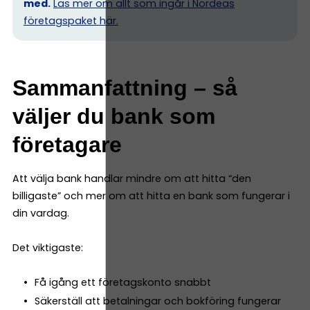
med.
Läs mer om allt som ingår i Nordeas
företagspaket här.
Sammanfattning – så
väljer du bank som
företagare
Att välja bank handlar mindre om att hitta “den
billigaste” och mer om att hitta en bank som fungerar i
din vardag.
Det viktigaste:
Få igång ett företagskonto snabbt
Säkerställ att betalningar och bokföring fungerar