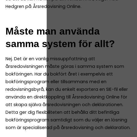
Hedgren på Årsredovisning Online.
Måste man använda
samma system för allt?
Nej. Det är en vanlig missuppfattning att
årsredovisningen måste göras i samma system som
bokföringen. Har du bokfört året i exempelvis ett
bokföringsprogram eller tillsammans med en
redovisningsbyrå, kan du enkelt exportera en SIE-fil eller
använda en direktkoppling till Årsredovisning Online för
att skapa själva årsredovisningen och deklarationen.
Detta ger dig flexibiliteten att behålla ditt befintliga
bokföringsprogram samtidigt som du väljer en lösning
som är specialiserad på årsredovisning och deklaration.