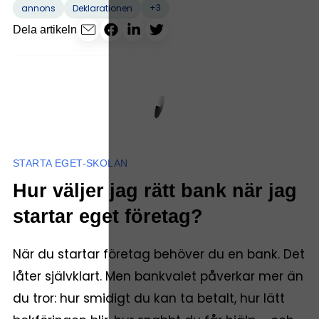
+3
annons
Deklarationen
Dela artikeln
STARTA EGET-SKOLAN
Hur väljer jag rätt bank när jag
startar eget företag?
När du startar företag behöver du en bank. Det
låter självklart. Men bankvalet påverkar mer än
du tror: hur smidigt du kan ta betalt, hur lätt