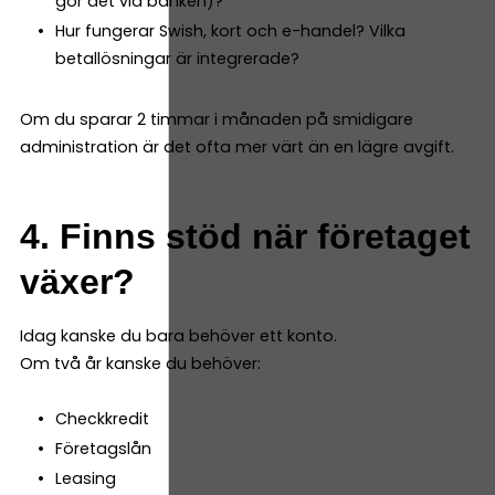
gör det via banken)?
Hur fungerar Swish, kort och e-handel? Vilka
betallösningar är integrerade?
Om du sparar 2 timmar i månaden på smidigare
administration är det ofta mer värt än en lägre avgift.
4. Finns stöd när företaget
växer?
Idag kanske du bara behöver ett konto.
Om två år kanske du behöver:
Checkkredit
Företagslån
Leasing