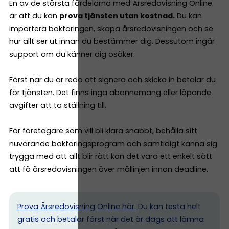
En av de största fördelarna med Årsredovisning Online
är att du kan
prova tjänsten utan kostnad.
Du kan
importera bokföringen, skapa årsredovisningen och se
hur allt ser ut innan du bestämmer dig. Dessutom ingår
support om du känner dig osäker.
Först när du är redo att signera och skicka in betalar du
för tjänsten. Det finns inga abonnemang eller löpande
avgifter att ta ställning till.
För företagare som vill bli klara snabbt, behålla sitt
nuvarande bokföringsprogram och samtidigt känna sig
trygga med att allt blir rätt kan det vara ett enkelt sätt
att få årsredovisningen över mållinjen innan deadline.
Prova Årsredovisning Online här.
Du kan testa helt
gratis och betalar först när det är dags att lämna