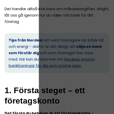
Det handlar alltså inte bara om månadsavgiften. Alright,
låt oss gå igenom hur du väljer rätt bank för ditt
företag.
Tips från Nordea!
Att vara företagare tar både tid
och energi – därför är det viktigt att
välja en bank
som förstår dig
och som företaget kan växa
med. Här kan du läsa mer om
Nordeas smarta
banklösningar för dig som startar eget.
1. Första steget – ett
företagskonto
Det första du behöver är ett företagskonto.
I