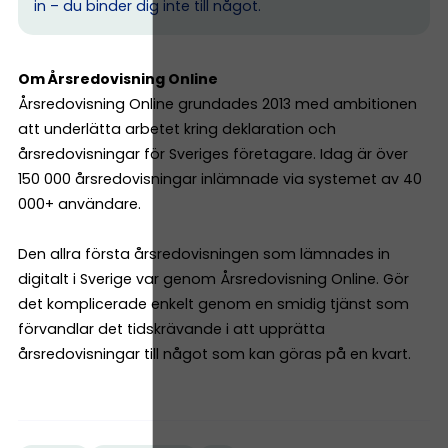
in – du binder dig inte till något.
Om Årsredovisning Online
Årsredovisning Online grundades 2013 med ambitionen
att underlätta arbetet kring deklaration och
årsredovisningar för Sveriges företagare. Idag är över
150 000 årsredovisningar inlämnade via systemet av 40
000+ användare.
Den allra första årsredovisningen som lämnades in
digitalt i Sverige var genom Årsredovisning Online. Gör
det komplicerade enkelt genom en smidig tjänst som
förvandlar det tidskrävande i att upprätta
årsredovisningar till något som kan göras på en kvart.