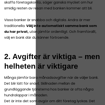
skaffa företagskonto, säger ganska mycket om hur
smidig resten av resan med banken kommer att bli.
Vissa banker är snabba och digitala. Andra är mer
traditionella.
Välj inte automatiskt samma bank som
du har privat,
utan jämför ordentligt. Och framförallt,
välj en bank där du känner förtroende.
2. Avgifter är viktiga – men
helheten är viktigare
Många jämför bara månadsavgifter när de väljer bank.
Det blir lätt för snävt. Skillnaden mellan de
grundläggande tjänsterna hos banker är ofta några
hundralappar i månaden.
Det är inte det som avgör om ditt företag lyckas. Det