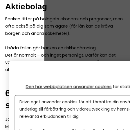
Aktiebolag
Banken tittar på bolagets ekonomi och prognoser, men
ofta också på dig som ägare (för lån kan de kräva
borgen och andra säkerheter).
I båda fallen gör banken en riskbedömning.
Det är normalt – och inget personligt. Därför kan det
vara smart att jämföra fler banker, för att få fler
alternativ.
Den här webbplatsen använder cookies
för sta
6. Kan man byta bank
Driva eget använder cookies för att förbättra din anvä
senare?
underlag till förbättring och vidareutveckling av hems
relevanta erbjudanden till dig.
Ja, det går.
Men det är administrativt jobbigt. Därför kan det vara