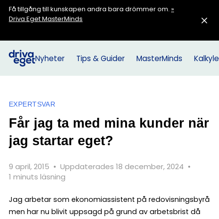
Få tillgång till kunskapen andra bara drömmer om.
»
Driva Eget MasterMinds
Nyheter
Tips & Guider
MasterMinds
Kalkyle
EXPERTSVAR
Får jag ta med mina kunder när
jag startar eget?
9 april, 2015
•
Uppdaterades 18 december, 2024
•
1 minuts läsning
Jag arbetar som ekonomiassistent på redovisningsbyrå
men har nu blivit uppsagd på grund av arbetsbrist då