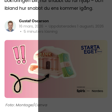
bokföringen blir, hur snabbt du får hjälp – och
ibland hur snabbt du ens kommer igång.
Gustaf Oscarson
16 mars, 2026
•
Uppdaterades 1 augusti, 2026
•
5 minuters läsning
Montage/Canva