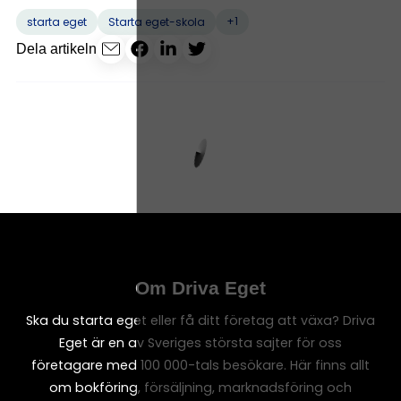
+1
starta eget
Starta eget-skola
Dela artikeln
Om Driva Eget
Ska du starta eget eller få ditt företag att växa? Driva
Eget är en av Sveriges största sajter för oss
företagare med 100 000-tals besökare. Här finns allt
om bokföring, försäljning, marknadsföring och