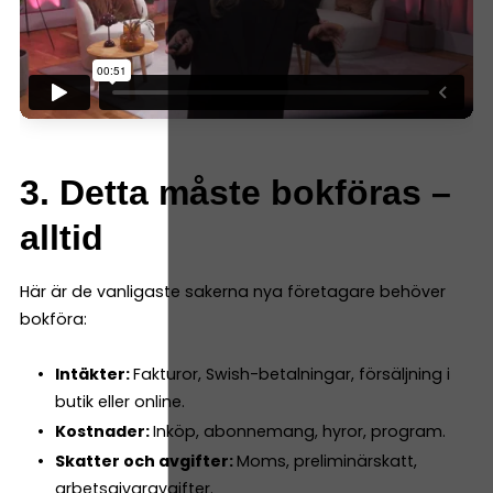
3. Detta måste bokföras –
alltid
Här är de vanligaste sakerna nya företagare behöver
bokföra:
Intäkter:
Fakturor, Swish-betalningar, försäljning i
butik eller online.
Kostnader:
Inköp, abonnemang, hyror, program.
Skatter och avgifter:
Moms, preliminärskatt,
arbetsgivaravgifter.