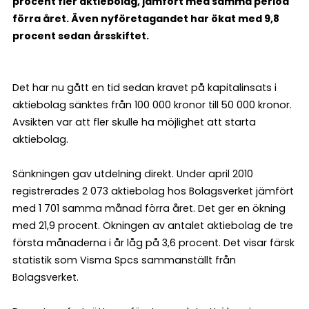
procent fler aktiebolag, jämfört med samma period
förra året. Även nyföretagandet har ökat med 9,8
procent sedan årsskiftet.
Det har nu gått en tid sedan kravet på kapitalinsats i
aktiebolag sänktes från 100 000 kronor till 50 000 kronor.
Avsikten var att fler skulle ha möjlighet att starta
aktiebolag.
Sänkningen gav utdelning direkt. Under april 2010
registrerades 2 073 aktiebolag hos Bolagsverket jämfört
med 1 701 samma månad förra året. Det ger en ökning
med 21,9 procent. Ökningen av antalet aktiebolag de tre
första månaderna i år låg på 3,6 procent. Det visar färsk
statistik som Visma Spcs sammanställt från
Bolagsverket.