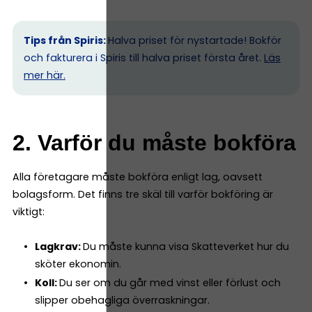
Tips från Spiris:
Halva priset för nystartade! Bokför
och fakturera i Spiris till halva priset första året.
Läs
mer här.
2. Varför du måste bokföra
Alla företagare måste bokföra enligt lag, oavsett
bolagsform. Det finns tre skäl till varför bokföring är
viktigt:
Lagkrav:
Du måste kunna visa Skatteverket hur du
sköter ekonomin.
Koll:
Du ser om du går med vinst eller förlust och
slipper obehagliga överraskningar.