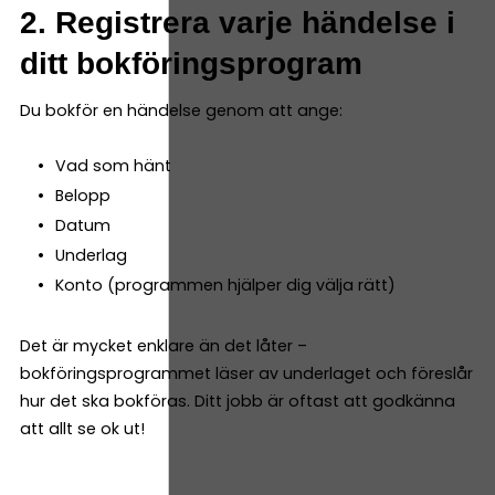
2. Registrera varje händelse i
ditt bokföringsprogram
Du bokför en händelse genom att ange:
Vad som hänt
Belopp
Datum
Underlag
Konto (programmen hjälper dig välja rätt)
Det är mycket enklare än det låter –
bokföringsprogrammet läser av underlaget och föreslår
hur det ska bokföras. Ditt jobb är oftast att godkänna
att allt se ok ut!