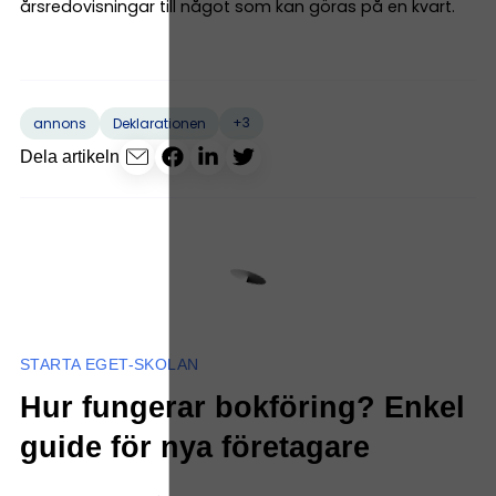
årsredovisningar till något som kan göras på en kvart.
+3
annons
Deklarationen
Dela artikeln
STARTA EGET-SKOLAN
Hur fungerar bokföring? Enkel
guide för nya företagare