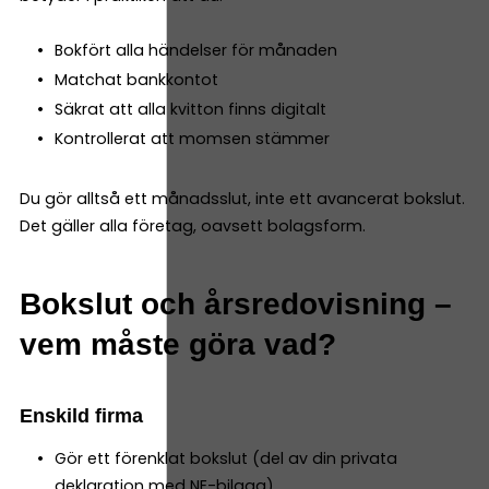
Bokfört alla händelser för månaden
Matchat bankkontot
Säkrat att alla kvitton finns digitalt
Kontrollerat att momsen stämmer
Du gör alltså ett månadsslut, inte ett avancerat bokslut.
Det gäller alla företag, oavsett bolagsform.
Bokslut och årsredovisning –
vem måste göra vad?
Enskild firma
Gör ett förenklat bokslut (del av din privata
deklaration med NE-bilaga)