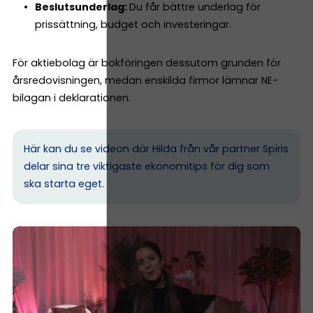
Beslutsunderlag:
Du får bättre underlag för
prissättning, budget och investeringar.
För aktiebolag är bokföringen dessutom grunden för
årsredovisningen, medan enskilda firmor lämnar NE-
bilagan i deklarationen.
Här kan du se videon där Hilda från vår partner Spiris
delar sina tre viktigaste ekonomitips för dig som
ska starta eget.