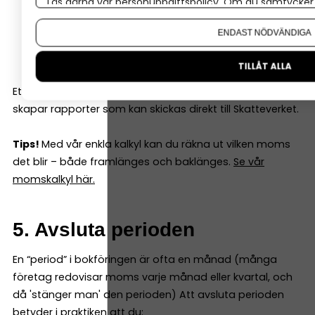
Läs gärna vår
personuppgiftspolicy
. Om du samtycker t
Månadsvis
Om du vill ändra ditt val i efterhand hittar du den möjl
Kvartalsvis
ENDAST NÖDVÄNDIGA
Årligen
TILLÅT ALLA
Ett bokföringsprogram räknar ut momsen åt dig och
skapar rapporter som kan skickas direkt till Skatteverket.
Tips!
Med vår enkla kalkyl kan du räkna ut vilken moms
det blir – både framlänges och baklänges.
Se vår
momskalkyl här.
5. Avsluta perioden
En “period” i bokföringen är ofta en månad (många
företag redovisar moms varje månad eller kvartal, och
då 'stänger man' den perioden) Att avsluta perioden
betyder i praktiken att du: