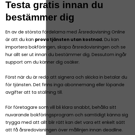
Testa gratis innan du
bestämmer dig
En av de största fördelarna med Årsredovisning Online
är att du kan
prova tjänsten utan kostnad.
Du kan
importera bokföringen, skapa årsredovisningen och se
hur allt ser ut innan du bestämmer dig. Dessutom ingår
support om du känner dig osäker.
Först när du är redo att signera och skicka in betalar du
för tjänsten. Det finns inga abonnemang eller löpande
avgifter att ta ställning till.
För företagare som vill bli klara snabbt, behålla sitt
nuvarande bokföringsprogram och samtidigt känna sig
trygga med att allt blir rätt kan det vara ett enkelt sätt
att få årsredovisningen över mållinjen innan deadline.