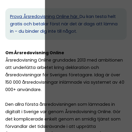
Prova Årsredovisning Online här.
Du kan testa helt
gratis och betalar först när det är dags att lämna
in – du binder dig inte till något.
Om Årsredovisning Online
Årsredovisning Online grundades 2013 med ambitionen
att underlätta arbetet kring deklaration och
årsredovisningar för Sveriges företagare. Idag är över
150 000 årsredovisningar inlämnade via systemet av 40
000+ användare.
Den allra första årsredovisningen som lämnades in
digitalt i Sverige var genom Årsredovisning Online. Gör
det komplicerade enkelt genom en smidig tjänst som
förvandlar det tidskrävande i att upprätta