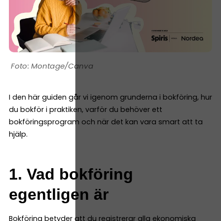
Montage/Canva
I den här guiden går vi igenom grunderna i bokföring, hur
du bokför i praktiken, varför du behöver ett
bokföringsprogram och när det kan vara smart att ta
hjälp.
1. Vad bokföring
egentligen är
Bokföring betyder att du registrerar alla ekonomiska