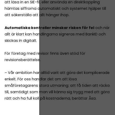
att läsa in en SIE-fil, eller använda en direktkoppling
hämtas siffrorna automatiskt och systemet hjälper till
att säkerställa att allt hänger ihop.
Automatiska kontroller minskar risken för fel
och när
allt är klart kan handlingarna signeras med BankID och
skickas in digitalt.
För företag med revisor finns även stöd för
revisionsberättelse.
– Vår ambition har alltid varit att göra det komplicerade
enkelt. För oss handlar det om att lösa
småföretagarens stora utmaning: att få tiden att räcka
till, samtidigt som man vill känna sig trygg med att göra
rätt och ha full koll på kostnaderna, berättar Åsa.