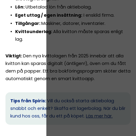
Lön:
Utbetalad lön från aktiebolag.
Eget uttag / egen insättning:
I enskild firma.
Tillgångar:
Maskiner, datorer, inventarier.
Kvittounderlag:
Alla kvitton måste sparas enligt
lag.
Viktigt:
Den nya kvittolagen från 2025 innebär att alla
kvitton kan sparas digitalt (äntligen!), även om du fått
dem på papper. Ett bra bokföringsprogram sköter detta
automatiskt genom en smart kvittoapp.
Tips från Spiris:
Vill du också starta aktiebolag
snabbt och enkelt? Skaffa ett lagerbolag. När du blir
kund hos oss, får du ett på köpet.
Läs mer här.