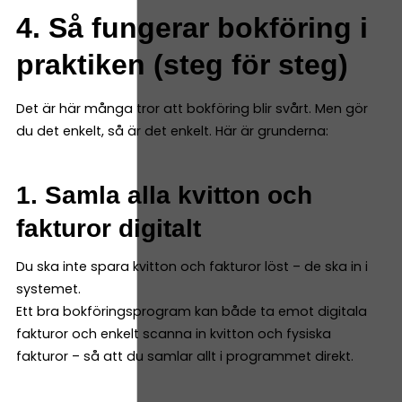
4. Så fungerar bokföring i
praktiken (steg för steg)
Det är här många tror att bokföring blir svårt. Men gör
du det enkelt, så är det enkelt. Här är grunderna:
1. Samla alla kvitton och
fakturor digitalt
Du ska inte spara kvitton och fakturor löst – de ska in i
systemet.
Ett bra bokföringsprogram kan både ta emot digitala
fakturor och enkelt scanna in kvitton och fysiska
fakturor – så att du samlar allt i programmet direkt.