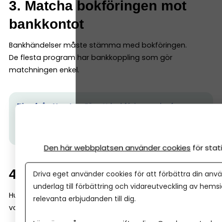
3. Matcha bokföringen mot
bankkontot
Bankhändelser måste stämma med bokföringen.
De flesta program har bankkoppling som gör
matchningen enkel.
Tips från Nordea:
För att bokföringen ska fungera
behöver du ett
företagskonto.
Här får du hjälp att
skaffa ett snabbt och smidigt.
Den här webbplatsen använder cookies
för sta
4. Redovisa moms
Driva eget använder cookies för att förbättra din anvä
underlag till förbättring och vidareutveckling av hems
Hur ofta du redovisar beror på omsättning och om du
relevanta erbjudanden till dig.
valt: