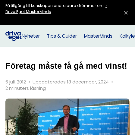
Få tillgång till kunskapen andra bara drömmer om.
»
Driva Eget MasterMinds
Nyheter
Tips & Guider
MasterMinds
Kalkyle
Företag måste få gå med vinst!
6 juli, 2012
•
Uppdaterades 18 december, 2024
•
2 minuters läsning