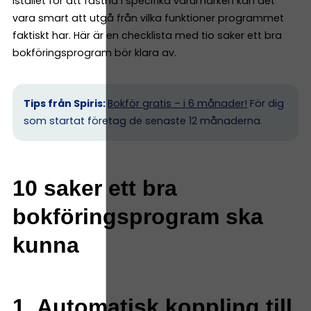
Istället för att fastna i specifika varumärken kan det
vara smart att utgå från vilka funktioner programmet
faktiskt har. Här är en checklista med tio saker ett bra
bokföringsprogram bör klara av.
Tips från Spiris:
Bokför gratis – i 6 månader!
För dig
som startat företag de senaste 12 månaderna.
10 saker ett bra
bokföringsprogram ska
kunna
1. Automatisk koppling till