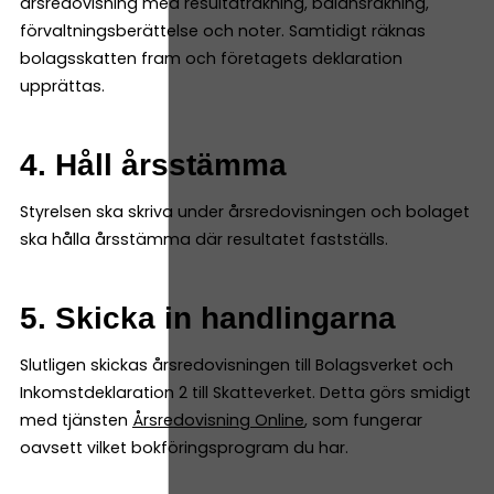
årsredovisning med resultaträkning, balansräkning,
förvaltningsberättelse och noter. Samtidigt räknas
bolagsskatten fram och företagets deklaration
upprättas.
4. Håll årsstämma
Styrelsen ska skriva under årsredovisningen och bolaget
ska hålla årsstämma där resultatet fastställs.
5. Skicka in handlingarna
Slutligen skickas årsredovisningen till Bolagsverket och
Inkomstdeklaration 2 till Skatteverket. Detta görs smidigt
med tjänsten
Årsredovisning Online
, som fungerar
oavsett vilket bokföringsprogram du har.