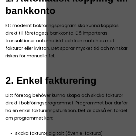
bankkonto
Ett modernt bokföringsprogram ska kunna kopplas
direkt till företagets bankkonto. Då importeras
transaktioner automatiskt och kan matchas mot
fakturor eller kvitton. Det sparar mycket tid och minskar
risken för manuella fel.
2. Enkel fakturering
Ditt företag behöver kunna skapa och skicka fakturor
direkt i bokföringsprogrammet. Programmet bör därför
ha en enkel faktureringsfunktion. Det är också en fördel
om programmet kan:
skicka fakturor digitalt (även e-faktura)