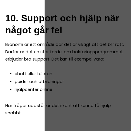
10. Support och hjälp när
något går fel
Ekonomi är ett område där det är viktigt att det blir rätt.
Därför är det en stor fördel om bokföringsprogrammet
erbjuder bra support. Det kan till exempel vara:
chatt eller telefon
guider och utbildningar
hjälpcenter online
När frågor uppstår är det skönt att kunna få hjälp
snabbt.