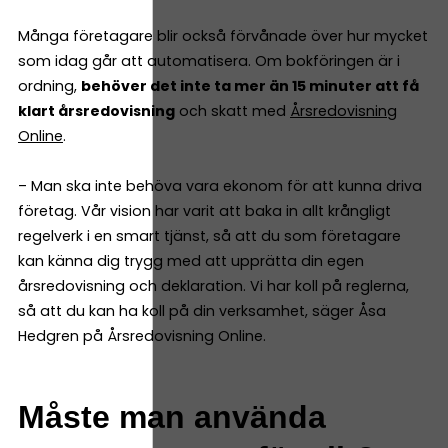
Många företagare blir också förvånade över hur mycket
som idag går att automatisera. Om bokföringen är i
ordning,
behöver det inte ta mer än 15 minuter att få
klart årsredovisning
och skatt med
Årsredovisning
Online
.
– Man ska inte behöva vara ekonom för att kunna driva
företag. Vår vision har varit att baka in allt krångligt
regelverk i en smart tjänst, så att du som företagare
kan känna dig trygg med att upprätta din egen
årsredovisning och deklaration. Vi har koll på reglerna,
så att du kan ha koll på din verksamhet, säger Åsa
Hedgren på Årsredovisning Online.
Måste man använda