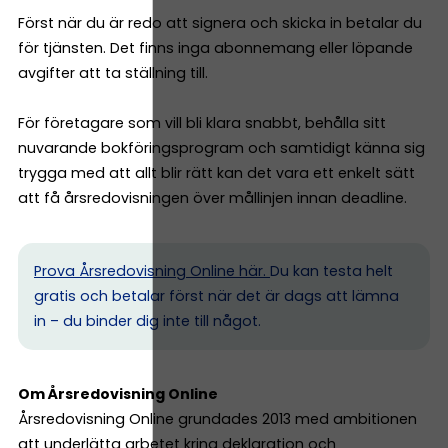
Först när du är redo att signera och skicka in betalar du
för tjänsten. Det finns inga abonnemang eller löpande
avgifter att ta ställning till.
För företagare som vill bli klara snabbt, behålla sitt
nuvarande bokföringsprogram och samtidigt känna sig
trygga med att allt blir rätt kan det vara ett enkelt sätt
att få årsredovisningen över mållinjen innan deadline.
Prova Årsredovisning Online här.
Du kan testa helt
gratis och betalar först när det är dags att lämna
in – du binder dig inte till något.
Om Årsredovisning Online
Årsredovisning Online grundades 2013 med ambitionen
att underlätta arbetet kring deklaration och