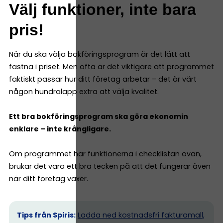
Välj funktioner, inte bara
pris!
När du ska välja bokföringsprogram är det lätt att
fastna i priset. Men ofta är det viktigare att programmet
faktiskt passar hur ditt företag arbetar – det är värt
någon hundralapp extra att välja kvalitet.
Ett bra bokföringsprogram ska göra ekonomin
enklare – inte krångligare.
Om programmet har funktionerna i checklistan ovan,
brukar det vara ett bra tecken på att det fungerar även
när ditt företag växer.
Tips från Spiris:
Ladda ned kostnadsfri fakturamall,