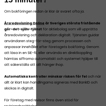
Om bokföringen redan är klar är svaret ofta ja.
Årsredovisning Online
är Sveriges största fristående
gör-det-själv-tjänst
för aktiebolag som vill upprätta
årsredovisning och deklaration digitalt. Tjänsten guidar
användaren steg-för-steg genom processen och
anpassar innehållet efter företagets bokföring. Genom
att läsa in en SIE-fil, eller använda en direktkoppling
hämtas siffrorna automatiskt och systemet hjälper till
att säkerställa att allt hänger ihop.
Automatiska kontroller minskar risken för fel
och när
allt är klart kan handlingarna signeras med BankID och
skickas in digitalt.
För företag med revisor finns även stöd för
revisionsberättelse.