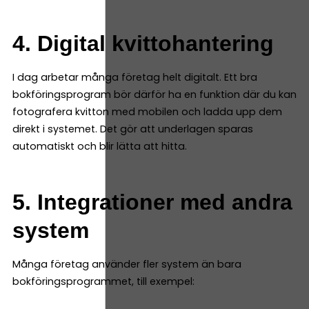
4. Digital kvittohantering
I dag arbetar många företag helt digitalt. Ett bra
bokföringsprogram bör därför ha en funktion där du kan
fotografera kvitton med mobilen och ladda upp dem
direkt i systemet. Det gör att underlagen sparas
automatiskt och blir lätta att hitta.
5. Integrationer med andra
system
Många företag använder fler system än bara
bokföringsprogrammet, till exempel: