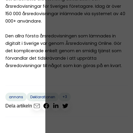
årsredovisningar för Sveriges företagare. Idag är över
150 000 årsredovisningar inlämnade via systemet av 40
000+ användare.
Den allra första årsredovisningen som lämnades in
digitalt i Sverige var genom Årsredovisning Online. Gör
det komplicerade enkelt genom en smidig tjänst som
förvandlar det tidskrävande i att upprätta
årsredovisningar till något som kan göras på en kvart.
+3
annons
Deklarationen
Dela artikeln