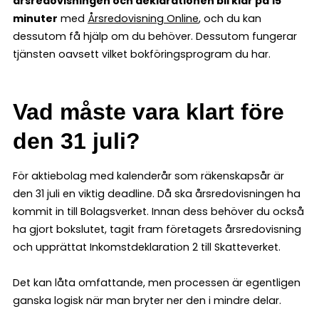
årsredovisningen och deklarationen bli klar på 15
minuter
med
Årsredovisning Online
, och du kan
dessutom få hjälp om du behöver. Dessutom fungerar
tjänsten oavsett vilket bokföringsprogram du har.
Vad måste vara klart före
den 31 juli?
För aktiebolag med kalenderår som räkenskapsår är
den 31 juli en viktig deadline. Då ska årsredovisningen ha
kommit in till Bolagsverket. Innan dess behöver du också
ha gjort bokslutet, tagit fram företagets årsredovisning
och upprättat Inkomstdeklaration 2 till Skatteverket.
Det kan låta omfattande, men processen är egentligen
ganska logisk när man bryter ner den i mindre delar.