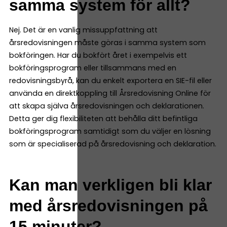
samma system för allt?
Nej. Det är en vanlig missuppfattning att
årsredovisningen måste göras i samma system som
bokföringen. Har du bokfört året i exempelvis ett
bokföringsprogram eller tillsammans med en
redovisningsbyrå, kan du enkelt exportera en SIE-fil eller
använda en direktkoppling till Årsredovisning Online för
att skapa själva årsredovisningen och deklarationen.
Detta ger dig flexibiliteten att behålla ditt befintliga
bokföringsprogram samtidigt som du väljer en lösning
som är specialiserad på årsredovisning och deklaration.
Kan man verkligen bli klar
med årsredovisningen på
15 minuter?