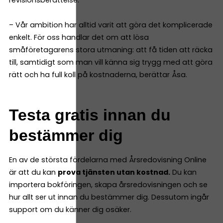
– Vår ambition har alltid varit att göra det komplicerade
enkelt. För oss handlar det om att lösa
småföretagarens stora utmaning: att få tiden att räcka
till, samtidigt som man vill känna sig trygg med att göra
rätt och ha full koll på kostnaderna, berättar Åsa.
Testa gratis innan du
bestämmer dig
En av de största fördelarna med Årsredovisning Online
är att du kan
prova tjänsten utan kostnad.
Du kan
importera bokföringen, skapa årsredovisningen och se
hur allt ser ut innan du bestämmer dig. Dessutom ingår
support om du känner dig osäker.