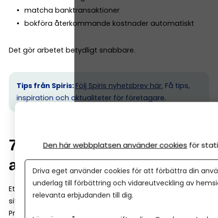
matcha banktransaktioner
bokföra återkommande kostnader automatiskt
Det gör arbetet betydligt snabbare.
Tips från Spiris:
Följ Spiris nyhetsbrev här.
Få tips,
inspiration och aktualiteter för företagare.
7. Rapporter som är lätta
Den här webbplatsen använder cookies
för sta
att förstå
Driva eget använder cookies för att förbättra din anvä
underlag till förbättring och vidareutveckling av hems
Ett bra bokföringsprogram ska inte bara registrera
relevanta erbjudanden till dig.
siffror – det ska också hjälpa dig att förstå ekonomin.
Programmet ska därför kunna ge dig tydliga rapporter,