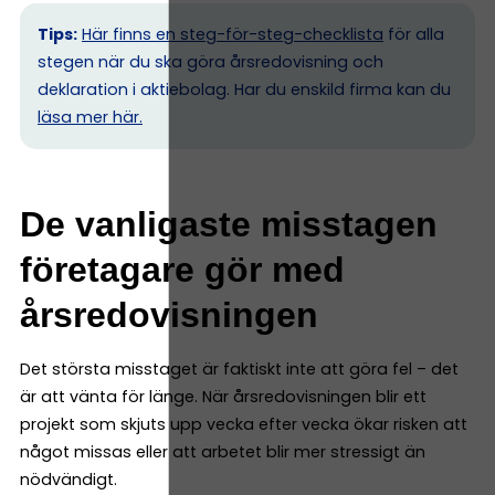
Tips:
Här finns en steg-för-steg-checklista
för alla
stegen när du ska göra årsredovisning och
deklaration i aktiebolag. Har du enskild firma kan du
l
äsa mer här.
De vanligaste misstagen
företagare gör med
årsredovisningen
Det största misstaget är faktiskt inte att göra fel – det
är att vänta för länge. När årsredovisningen blir ett
projekt som skjuts upp vecka efter vecka ökar risken att
något missas eller att arbetet blir mer stressigt än
nödvändigt.