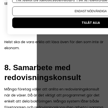
Läs gärna vår
personuppgiftspolicy
. Om du samtycker t
till exempel:
Om du vill ändra ditt val i efterhand hittar du den möjl
ENDAST NÖDVÄNDIGA
resultatrapport
balansrapport
TILLÅT ALLA
kassaflödesrapport
Helst ska de vara enkla att läsa även för den som inte är
ekonom.
8. Samarbete med
redovisningskonsult
Många företag väljer att anlita en redovisningskonsult
när de växer. Då är det viktigt att programmet gör det
enkelt att dela bokföringen. Många system låter både
företagaren och redovisningskonsulten arbeta i samma