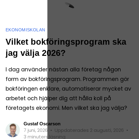
EKONOMISKOLAN
Vilket bokföringsprogram ska
jag välja 2026?
I dag använder nästan alla företag någon
form av bokföringsprogram. Programmen gör
bokföringen enklare, automatiserar mycket av
arbetet och hjälper dig att hålla koll på
företagets ekonomi. Men vilket ska jag välja?
Gustaf Oscarson
7 juni, 2026
•
Uppdaterades 2 augusti, 2026
•
3 minuters läsning