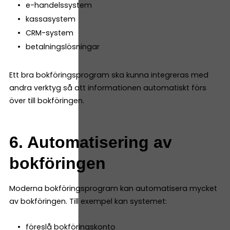
e-handelssystem
kassasystem
CRM-system
betalningslösningar
Ett bra bokföringsprogram ska kunna integreras med
andra verktyg så att informationen automatiskt förs
över till bokföringen.
6. Automatisering av
bokföringen
Moderna bokföringsprogram kan automatisera mycket
av bokföringen. Till exempel kan systemet:
föreslå bokföringskonto