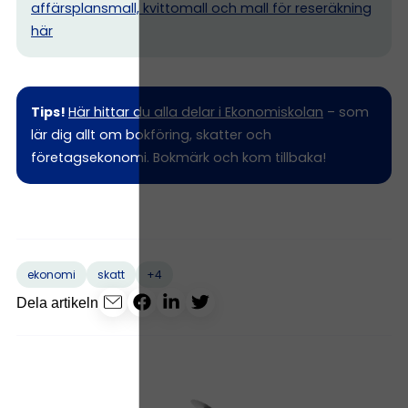
affärsplansmall, kvittomall och mall för reseräkning
här
Tips!
Här hittar du alla delar i Ekonomiskolan
– som
lär dig allt om bokföring, skatter och
företagsekonomi. Bokmärk och kom tillbaka!
+4
ekonomi
skatt
Dela artikeln