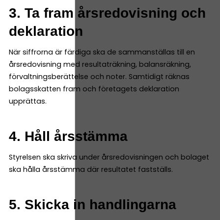
3. Ta fram årsredovisning och
deklaration
När siffrorna är färdiga ska de sammanställas till en
årsredovisning med resultaträkning, balansräkning,
förvaltningsberättelse och noter. Samtidigt räknas
bolagsskatten fram och företagets deklaration
upprättas.
4. Håll årsstämma
Styrelsen ska skriva under årsredovisningen och bolaget
ska hålla årsstämma där resultatet fastställs.
5. Skicka in handlingarna