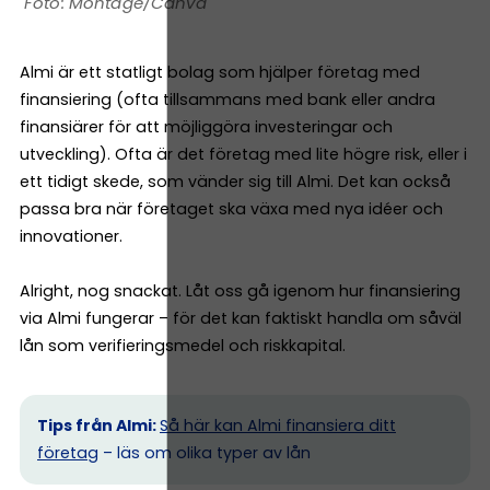
Montage/Canva
Almi är ett statligt bolag som hjälper företag med
finansiering (ofta tillsammans med bank eller andra
finansiärer för att möjliggöra investeringar och
utveckling). Ofta är det företag med lite högre risk, eller i
ett tidigt skede, som vänder sig till Almi. Det kan också
passa bra när företaget ska växa med nya idéer och
innovationer.
Alright, nog snackat. Låt oss gå igenom hur finansiering
via Almi fungerar – för det kan faktiskt handla om såväl
lån som verifieringsmedel och riskkapital.
Tips från Almi:
Så här kan Almi finansiera ditt
företag
– läs om olika typer av lån