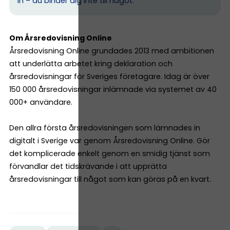
in – du binder dig inte till något.
Om Årsredovisning Online
Årsredovisning Online grundades 2013 med ambitionen
att underlätta arbetet kring deklaration och
årsredovisningar för Sveriges företagare. Idag är över
150 000 årsredovisningar inlämnade via systemet av 40
000+ användare.
Den allra första årsredovisningen som lämnades in
digitalt i Sverige var genom Årsredovisning Online. Gör
det komplicerade enkelt genom en smidig tjänst som
förvandlar det tidskrävande i att upprätta
årsredovisningar till något som kan göras på en kvart.