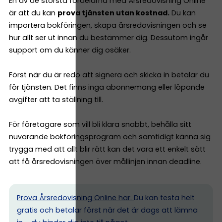
En av de största fördelarna med Årsredovisning Online
är att du kan
prova tjänsten utan kostnad.
Du kan
importera bokföringen, skapa årsredovisningen och se
hur allt ser ut innan du bestämmer dig. Dessutom ingår
support om du känner dig osäker.
Först när du är redo att signera och skicka in betalar du
för tjänsten. Det finns inga abonnemang eller löpande
avgifter att ta ställning till.
För företagare som vill bli klara snabbt, behålla sitt
nuvarande bokföringsprogram och samtidigt känna sig
trygga med att allt blir rätt kan det vara ett enkelt sätt
att få årsredovisningen över mållinjen innan deadline.
Prova Årsredovisning Online här.
Du kan testa helt
gratis och betalar först när det är dags att lämna