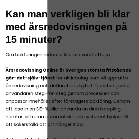
Kan man verkligen bli klar
med årsredovisningen på
15 minuter?
Om bokföringen redan är klar är svaret ofta ja.
Årsredovisning Online
är Sveriges största fristående
gör-det-själv-tjänst
för aktiebolag som vill upprätta
årsredovisning och deklaration digitalt. Tjänsten guidar
användaren steg-för-steg genom processen och
anpassar innehållet efter företagets bokföring. Genom
att läsa in en SIE-fil, eller använda en direktkoppling
hämtas siffrorna automatiskt och systemet hjälper till
att säkerställa att allt hänger ihop.