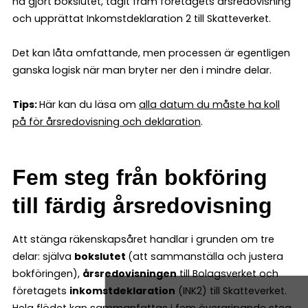
ha gjort bokslutet, tagit fram företagets årsredovisning
och upprättat Inkomstdeklaration 2 till Skatteverket.
Det kan låta omfattande, men processen är egentligen
ganska logisk när man bryter ner den i mindre delar.
Tips:
Här kan du läsa om
alla datum du måste ha koll
på för årsredovisning och deklaration
.
Fem steg från bokföring
till färdig årsredovisning
Att stänga räkenskapsåret handlar i grunden om tre
delar: själva
bokslutet
(att sammanställa och justera
bokföringen),
årsredovisningen
till Bolagsverket och
företagets
inkomstdeklaration
(INK2) till Skatteverket.
Hela flödet kan sammanfattas i fem övergripande steg,