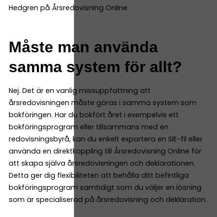
Hedgren på Årsredovisning Online.
Måste man använda
samma system för allt?
Nej. Det är en vanlig missuppfattning att
årsredovisningen måste göras i samma system som
bokföringen. Har du bokfört året i exempelvis ett
bokföringsprogram eller tillsammans med en
redovisningsbyrå, kan du enkelt exportera en SIE-fil eller
använda en direktkoppling till Årsredovisning Online för
att skapa själva årsredovisningen och deklarationen.
Detta ger dig flexibiliteten att behålla ditt befintliga
bokföringsprogram samtidigt som du väljer en lösning
som är specialiserad på årsredovisning och deklaration.