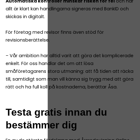
Automatiska kontroller minskar risken för fel
och när
allt är klart kan handlingarna signeras med BankID och
skickas in digitalt.
För företag med revisor finns även stöd för
revisionsberättelse.
– Vår ambition har alltid varit att göra det komplicerade
enkelt. För oss handlar det om att lösa
småföretagarens stora utmaning: att få tiden att räcka
till, samtidigt som man vill känna sig trygg med att göra
rätt och ha full koll på kostnaderna, berättar Åsa.
Testa gratis innan du
bestämmer dig