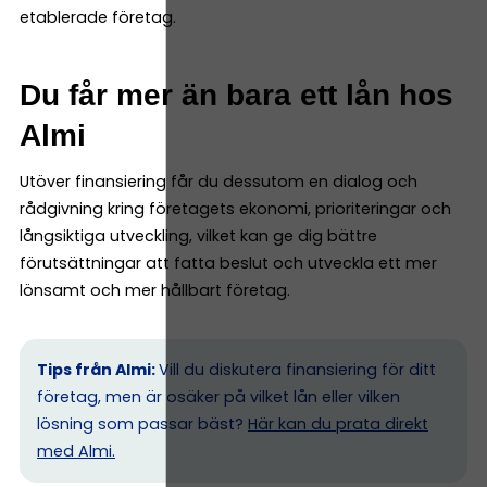
etablerade företag.
Du får mer än bara ett lån hos
Almi
Utöver finansiering får du dessutom en dialog och
rådgivning kring företagets ekonomi, prioriteringar och
långsiktiga utveckling, vilket kan ge dig bättre
förutsättningar att fatta beslut och utveckla ett mer
lönsamt och mer hållbart företag.
Tips från Almi:
Vill du diskutera finansiering för ditt
företag, men är osäker på vilket lån eller vilken
lösning som passar bäst?
Här kan du prata direkt
med Almi.