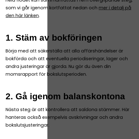
som vi går igenom kortfattat nedan och
mer i detalj på
den här länken
.
1. Stäm av bokföringen
Börja med att säkerställa att alla affärshändelser är
bokförda och att eventuella periodiseringar, lager och
andra justeringar är gjorda. Nu gör du även din
momsrapport för bokslutsperioden.
2. Gå igenom balanskontona
Nästa steg är att kontrollera att saldona stämmer. Här
hanteras också exempelvis avskrivningar och andra
bokslutsjusteringar.