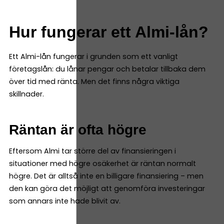
Hur fungerar ett Almi-lån?
Ett Almi-lån fungerar i grunden som ett vanligt
företagslån: du lånar pengar och betalar tillbaka dem
över tid med ränta. Men det finns några viktiga
skillnader.
Räntan är ofta högre
Eftersom Almi tar större del av finansieringen i
situationer med högre osäkerhet är räntan normalt
högre. Det är alltså inte en billigare finansiering – men
den kan göra det möjligt att genomföra investeringar
som annars inte hade blivit av.