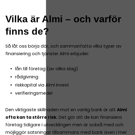
Vilka är Almi – och varför
finns de?
Så låt oss börja där, och sammanfatta vilka typer av
finansiering och tjänster Almi erbjuder:
lån till företag (av olika slag)
rådgivning
riskkapital via Almi Invest
verifieringsmedel
Den viktigaste skillnaden mot en vanlig bank är att
Almi
ofta kan ta större risk.
Det gör att de kan finansiera
företag tidigare i utvecklingen men är också med och
möjliggör satsningar tillsammans med bank även i mer