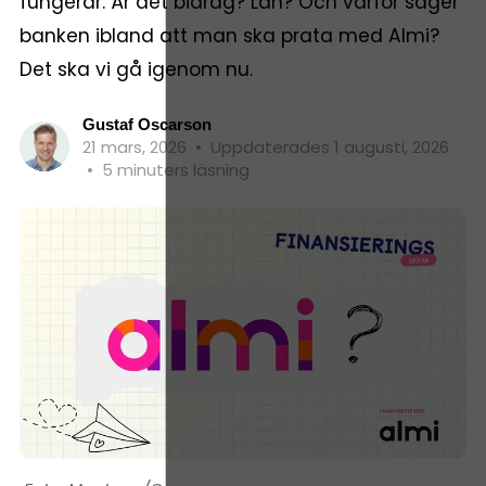
fungerar. Är det bidrag? Lån? Och varför säger
banken ibland att man ska prata med Almi?
Det ska vi gå igenom nu.
Gustaf Oscarson
21 mars, 2026
•
Uppdaterades 1 augusti, 2026
•
5 minuters läsning