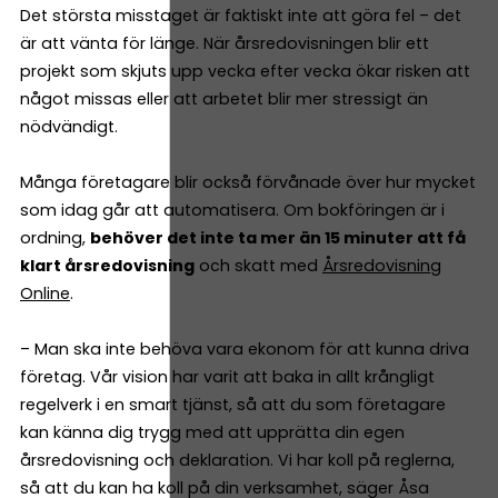
Det största misstaget är faktiskt inte att göra fel – det
är att vänta för länge. När årsredovisningen blir ett
projekt som skjuts upp vecka efter vecka ökar risken att
något missas eller att arbetet blir mer stressigt än
nödvändigt.
Många företagare blir också förvånade över hur mycket
som idag går att automatisera. Om bokföringen är i
ordning,
behöver det inte ta mer än 15 minuter att få
klart årsredovisning
och skatt med
Årsredovisning
Online
.
– Man ska inte behöva vara ekonom för att kunna driva
företag. Vår vision har varit att baka in allt krångligt
regelverk i en smart tjänst, så att du som företagare
kan känna dig trygg med att upprätta din egen
årsredovisning och deklaration. Vi har koll på reglerna,
så att du kan ha koll på din verksamhet, säger Åsa