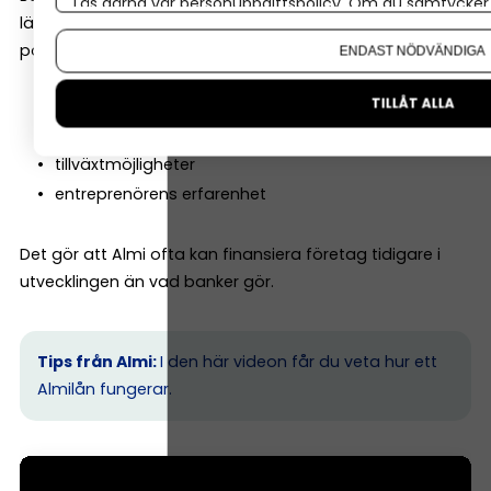
Läs gärna vår
personuppgiftspolicy
. Om du samtycker t
lägger däremot ofta lika stor vikt vid företagets
Om du vill ändra ditt val i efterhand hittar du den möjl
potential. De tittar till exempel på:
ENDAST NÖDVÄNDIGA
TILLÅT ALLA
affärsmodell
marknad
tillväxtmöjligheter
entreprenörens erfarenhet
Det gör att Almi ofta kan finansiera företag tidigare i
utvecklingen än vad banker gör.
Tips från Almi:
I den här videon får du veta hur ett
Almilån fungerar.