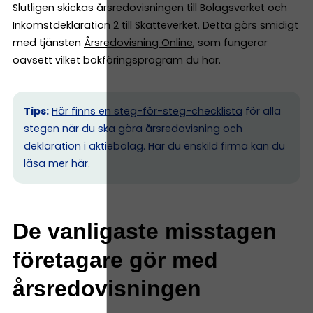
Slutligen skickas årsredovisningen till Bolagsverket och
Inkomstdeklaration 2 till Skatteverket. Detta görs smidigt
med tjänsten
Årsredovisning Online
, som fungerar
oavsett vilket bokföringsprogram du har.
Tips:
Här finns en steg-för-steg-checklista
för alla
stegen när du ska göra årsredovisning och
deklaration i aktiebolag. Har du enskild firma kan du
l
äsa mer här.
De vanligaste misstagen
företagare gör med
årsredovisningen