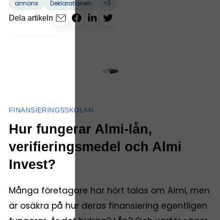
+3
annons
Deklarationen
Dela artikeln
FINANSIERINGSSKOLAN
Hur fungerar Almi-lån,
verifieringsmedel och Almi
Invest?
Många företagare har hört talas om Almi, men
är osäkra på hur deras finansiering egentligen