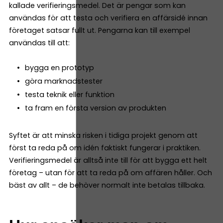
kallade verifieringsmedel. Det är pengar som kan
användas för att testa och verifiera en affärsidé innan
företaget satsar fullt ut. Pengarna kan till exempel
användas till att:
bygga en prototyp
göra marknadstester
testa teknik eller funktion
ta fram en första version av produkten
Syftet är att minska risken i tidiga projekt genom att
först ta reda på om idén faktiskt fungerar i praktiken.
Verifieringsmedel är alltså inte till för att bygga ett helt
företag – utan för att ta reda på om affären håller. Och
bäst av allt – de behöver normalt inte betalas tillbaka.