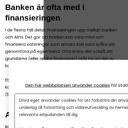
Banken är ofta med i
finansieringen
I de flesta fall delas finansieringen upp mellan banken
och Almi. Det gör att banken kan vara med och
finansiera satsningar som annars kan vara svåra att
genomföra på egen hand. Ofta krävs det också att
grundarna (eller andra finansiärer) står för en del av
kapitalbehovet.
Ett vanligt exempel är att Almi kan stå för 50 % av
Den här webbplatsen använder cookies
för sta
kapitalbehovet om grundarna står för resterande 50 %
(banken måste således inte vara med).
Driva eget använder cookies för att förbättra din anvä
underlag till förbättring och vidareutveckling av hems
Affärsidén väger tungt
relevanta erbjudanden till dig.
Banker tittar ofta mycket på historiska siffror. Almi