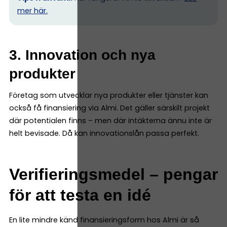
mer här.
3. Innovation och nya
produkter
Företag som utvecklar nya produkter eller tjänster kan
också få finansiering via Almi. Det gäller särskilt projekt
där potentialen finns – men där intäkterna ännu inte är
helt bevisade. Då kan innovationslån passa perfekt.
Verifieringsmedel – pengar
för att testa en idé
En lite mindre känd finansieringsform hos Almi är så