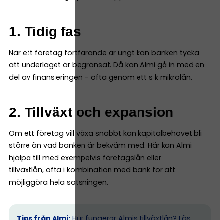
1. Tidig fas
När ett företag fortfarande är ungt kan banken tycka
att underlaget är begränsat. Då kan Almi gå in med en
del av finansieringen – ofta genom ett s k mikrolån.
2. Tillväxt och expansion
Om ett företag vill växa snabbt kan kapitalbehovet bli
större än vad banken är bekväm med. Här kan Almi
hjälpa till med exempelvis företagslån eller
tillväxtlån, ofta i kombination med bank för att
möjliggöra hela satsningen.
Tips från Almi:
Hur fungerar Almis tillväxtlån?
Läs