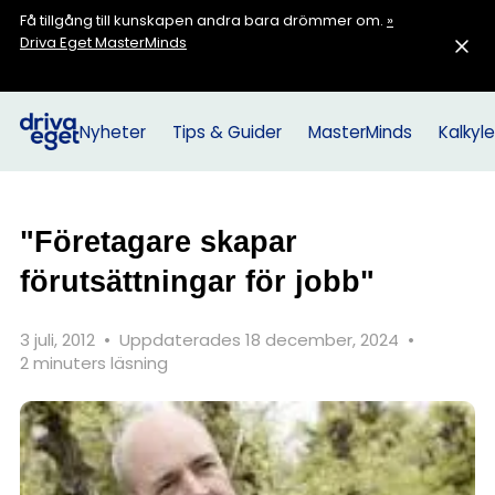
Få tillgång till kunskapen andra bara drömmer om.
»
Driva Eget MasterMinds
Nyheter
Tips & Guider
MasterMinds
Kalkyle
"Företagare skapar
förutsättningar för jobb"
3 juli, 2012
•
Uppdaterades 18 december, 2024
•
2 minuters läsning