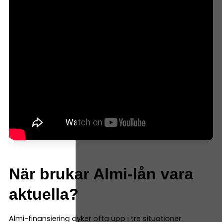
När brukar Almi-lån vara
aktuella?
Almi-finansiering dyker ofta upp i tre situationer.