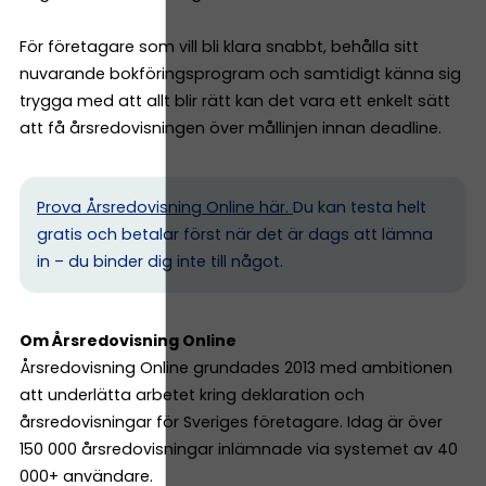
För företagare som vill bli klara snabbt, behålla sitt
nuvarande bokföringsprogram och samtidigt känna sig
trygga med att allt blir rätt kan det vara ett enkelt sätt
att få årsredovisningen över mållinjen innan deadline.
Prova Årsredovisning Online här.
Du kan testa helt
gratis och betalar först när det är dags att lämna
in – du binder dig inte till något.
Om Årsredovisning Online
Årsredovisning Online grundades 2013 med ambitionen
att underlätta arbetet kring deklaration och
årsredovisningar för Sveriges företagare. Idag är över
150 000 årsredovisningar inlämnade via systemet av 40
000+ användare.