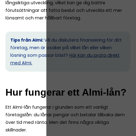
långsiktiga utveckling, vilket kan ge dig bättre
förutsättningar att fatta beslut och utveckla ett mer
lönsamt och mer hållbart företag.
Tips från Almi:
Vill du diskutera finansiering för ditt
företag, men är osäker på vilket lån eller vilken
lösning som passar bäst?
Här kan du prata direkt
med Almi.
Hur fungerar ett Almi-lån?
Ett Almi-lån fungerar i grunden som ett vanligt
företagslån: du lånar pengar och betalar tillbaka dem
över tid med ränta. Men det finns några viktiga
skillnader.