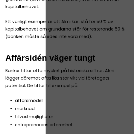
kapitalbehovet.
Ett vanligt exempel är att Almi kan stå för 50 % av
kapitalbehovet om grundarna står för resterande 50 %
(banken måste således inte vara med).
Affärsidén väger tungt
Banker tittar ofta mycket på historiska siffror. Almi
lägger däremot ofta lika stor vikt vid företagets
potential. De tittar till exempel på:
affärsmodell
marknad
tillväxtmöjligheter
entreprenörens erfarenhet