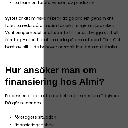
ta fram en första version av produkten
Syftet är att minska risken i tidiga projekt genom att
först ta reda på om idén faktiskt fungerar i praktiken.
Verifieringsmedel är alltså inte till för att bygga ett helt
företag – utan för att ta reda på om affären håller. Och
bäst av allt – de behöver normalt inte betalas tillbaka.
Hur ansöker man om
finansiering hos Almi?
Processen börjar ofta med ett möte med en rådgivare.
Då går ni igenom:
företagets situation
finansieringsbehov