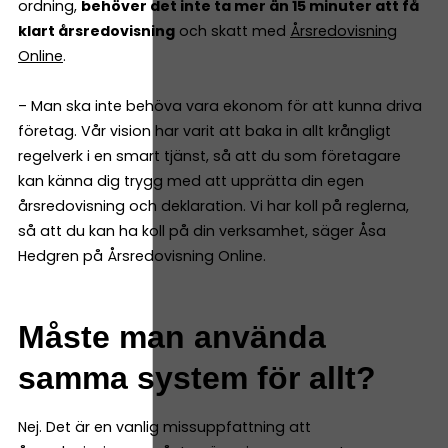
ordning,
behöver det inte ta mer än 15 minuter att få
klart årsredovisning
och skatt med
Årsredovisning
Online
.
– Man ska inte behöva vara ekonom för att kunna driva
företag. Vår vision har varit att baka in allt krångligt
regelverk i en smart tjänst, så att du som företagare
kan känna dig trygg med att upprätta din egen
årsredovisning och deklaration. Vi har koll på reglerna,
så att du kan ha koll på din verksamhet, säger Åsa
Hedgren på Årsredovisning Online.
Måste man använda
samma system för allt?
Nej. Det är en vanlig missuppfattning att