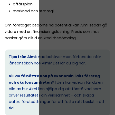
affärsplan
marknad och strategi
Om företaget bedöms ha potential kan Almi sedan gå
vidare med en finansieringslösning. Precis som hos
banker görs alltid en kreditbedömning.
Tips från Almi:
Vad behöver man förbereda inför
låneansökan hos Almi?
Det lär du dig här.
Vill du få bättre koll på ekonomin i ditt företag
och öka lönsamheten
? I den här videon får du en
bild av hur Almi kan hjälpa dig att förstå vad som
driver resultatet i din verksamhet – och skapa
bättre förutsättningar för att fatta rätt beslut i rätt
tid.