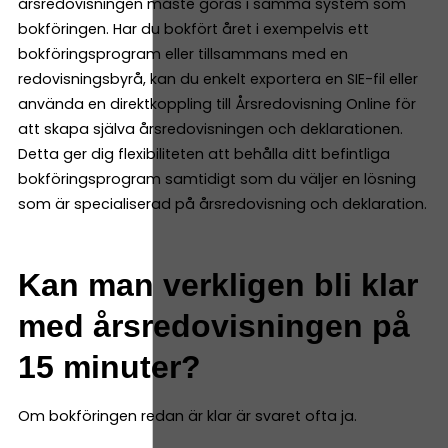
årsredovisningen måste göras i samma system som
bokföringen. Har du bokfört året i exempelvis ett
bokföringsprogram eller tillsammans med en
redovisningsbyrå, kan du enkelt exportera en SIE-fil eller
använda en direktkoppling till Årsredovisning Online för
att skapa själva årsredovisningen och deklarationen.
Detta ger dig flexibiliteten att behålla ditt befintliga
bokföringsprogram samtidigt som du väljer en lösning
som är specialiserad på årsredovisning och deklaration.
Kan man verkligen bli klar
med årsredovisningen på
15 minuter?
Om bokföringen redan är klar är svaret ofta ja.