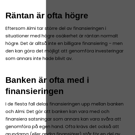
Räntan är ofta högre
Eftersom Almi tar större del av finansieringen i
situationer med högre osäkerhet är räntan normalt
högre. Det är alltså inte en billigare finansiering – men
den kan göra det möjligt att genomföra investeringar
som annars inte hade blivit av.
Banken är ofta med i
finansieringen
I de flesta fall delas finansieringen upp mellan banken
och Almi. Det gör att banken kan vara med och
finansiera satsningar som annars kan vara svåra att
genomföra på egen hand. Ofta krävs det också att
grundarna (eller andra finansiärer) står för en del av