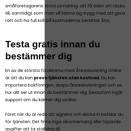
småföretagarens stora utmaning: att få tiden att räcka
till, samtidigt som man vill känna sig trygg med att göra
rätt och ha full koll på kostnaderna, berättar Åsa.
Testa gratis innan du
bestämmer dig
En av de största fördelarna med Årsredovisning Online
är att du kan
prova tjänsten utan kostnad.
Du kan
importera bokföringen, skapa årsredovisningen och se
hur allt ser ut innan du bestämmer dig. Dessutom ingår
support om du känner dig osäker.
Först när du är redo att signera och skicka in betalar du
för tjänsten. Det finns inga abonnemang eller löpande
avgifter att ta ställning till.