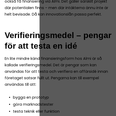
också få finansiering via Almi. Det gäller särskilt projekt
där potentialen finns – men där intäkterna ännu inte är
helt bevisade. Då kan innovationslån passa perfekt.
Verifieringsmedel – pengar
för att testa en idé
En lite mindre känd finansieringsform hos Almi är så
kallade verifieringsmedel. Det är pengar som kan
användas för att testa och verifiera en affärsidé innan
företaget satsar fullt ut. Pengarna kan till exempel
användas till att:
bygga en prototyp
göra marknadstester
testa teknik eller funktion