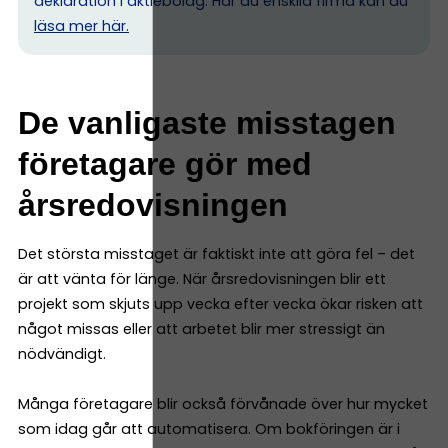
deklaration i aktiebolag. Har du enskild firma kan du
l
äsa mer här.
De vanligaste misstagen
företagare gör med
årsredovisningen
Det största misstaget är faktiskt inte att göra fel – det
är att vänta för länge. När årsredovisningen blir ett
projekt som skjuts upp vecka efter vecka ökar risken att
något missas eller att arbetet blir mer stressigt än
nödvändigt.
Många företagare blir också förvånade över hur mycket
som idag går att automatisera. Om bokföringen är i