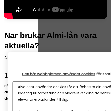
När brukar Almi-lån vara
aktuella?
Almi-finansiering dyker ofta upp i tre situationer.
Den här webbplatsen använder cookies
för sta
1. Tidig fas
När ett företag fortfarande är ungt kan banken tycka
Driva eget använder cookies för att förbättra din anvä
att underlaget är begränsat. Då kan Almi gå in med en
underlag till förbättring och vidareutveckling av hems
del av finansieringen – ofta genom ett s k mikrolån.
relevanta erbjudanden till dig.