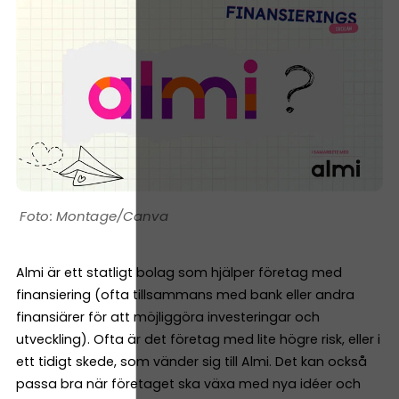
Montage/Canva
Almi är ett statligt bolag som hjälper företag med
finansiering (ofta tillsammans med bank eller andra
finansiärer för att möjliggöra investeringar och
utveckling). Ofta är det företag med lite högre risk, eller i
ett tidigt skede, som vänder sig till Almi. Det kan också
passa bra när företaget ska växa med nya idéer och