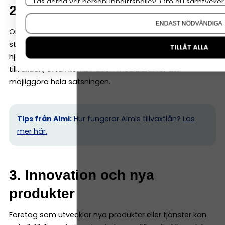
Läs gärna vår
personuppgiftspolicy
. Om du samtycker t
2. Tillväxt och expansion
Om du vill ändra ditt val i efterhand hittar du den möjl
ENDAST NÖDVÄNDIGA
Om ett företag vill växa snabbt kan kapitalbehovet bli
större än vad banken är bekväm med. Här kan Almi
TILLÅT ALLA
hjälpa till med exempelvis företagslån eller
tillväxtlån, ofta i kombination med bank för att
möjliggöra hela satsningen.
Tips från Almi:
Hur fungerar Almis tillväxtlån?
Läs
mer här.
3. Innovation och nya
produkter
Företag som utvecklar nya produkter eller tjänster kan