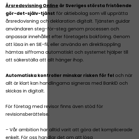
Årsredovisning Online
är Sveriges största fristående
gör-det-själv-tjänst
för aktiebolag som vill upprätta
årsredovisning och deklaration digitalt. Tjänsten guidar
användaren steg-för-steg genom processen och
anpassar innehållet efter företagets bokföring. Genom
att läsa in en SIE-fil, eller använda en direktkoppling
hämtas siffrorna automatiskt och systemet hjälper till
att säkerställa att allt hänger ihop.
Automatiska kontroller minskar risken för fel
och när
allt är klart kan handlingarna signeras med BankID och
skickas in digitalt.
För företag med revisor finns även stöd för
revisionsberättelse.
– Vår ambition har alltid varit att göra det komplicerade
enkelt. För oss handlar det om att lösa