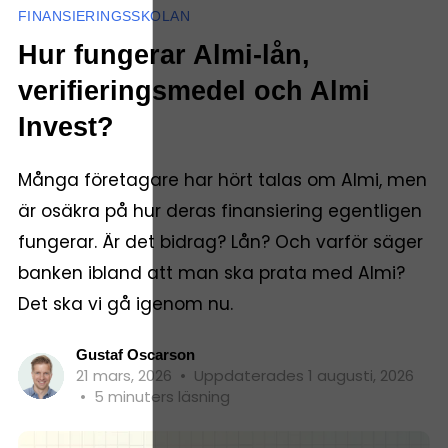
FINANSIERINGSSKOLAN
Hur fungerar Almi-lån,
verifieringsmedel och Almi
Invest?
Många företagare har hört talas om Almi, men
är osäkra på hur deras finansiering egentligen
fungerar. Är det bidrag? Lån? Och varför säger
banken ibland att man ska prata med Almi?
Det ska vi gå igenom nu.
Gustaf Oscarson
21 mars, 2026
•
Uppdaterades 1 augusti, 2026
•
5 minuters läsning