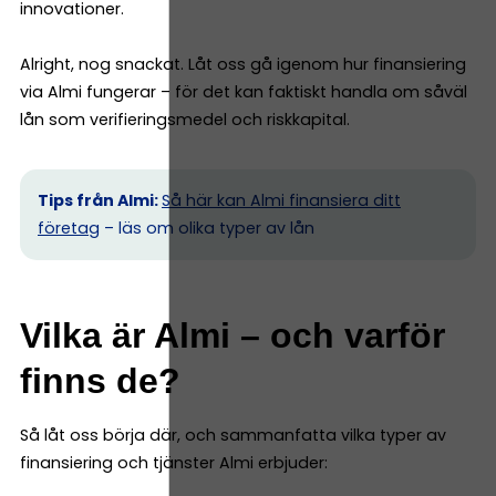
innovationer.
Alright, nog snackat. Låt oss gå igenom hur finansiering
via Almi fungerar – för det kan faktiskt handla om såväl
lån som verifieringsmedel och riskkapital.
Tips från Almi:
Så här kan Almi finansiera ditt
företag
– läs om olika typer av lån
Vilka är Almi – och varför
finns de?
Så låt oss börja där, och sammanfatta vilka typer av
finansiering och tjänster Almi erbjuder: