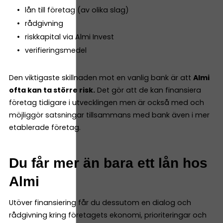
lån till företag (av olika slag)
rådgivning
riskkapital via Almi Invest
verifieringsmedel
Den viktigaste skillnaden mot en vanlig bank är att
Almi
ofta kan ta större risk.
Det gör att de kan finansiera
företag tidigare i utvecklingen men är också med och
möjliggör satsningar tillsammans med bank även i mer
etablerade företag.
Du får mer än bara ett lån hos
Almi
Utöver finansiering får du dessutom en dialog och
rådgivning kring företagets ekonomi, prioriteringar och