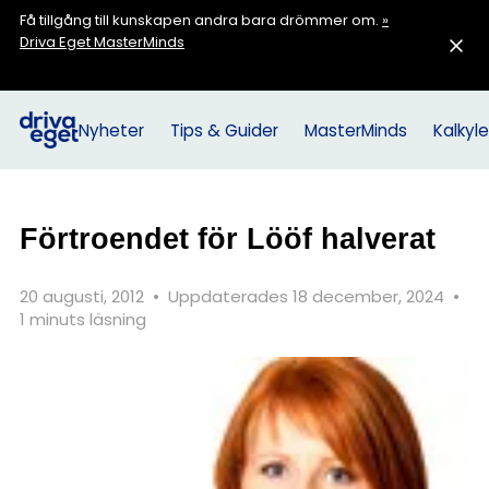
Få tillgång till kunskapen andra bara drömmer om.
»
Driva Eget MasterMinds
Nyheter
Tips & Guider
MasterMinds
Kalkyle
Förtroendet för Lööf halverat
20 augusti, 2012
•
Uppdaterades 18 december, 2024
•
1 minuts läsning