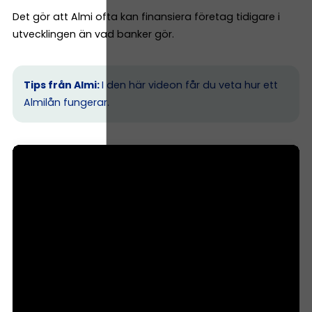
Det gör att Almi ofta kan finansiera företag tidigare i
utvecklingen än vad banker gör.
Tips från Almi:
I den här videon får du veta hur ett
Almilån fungerar.