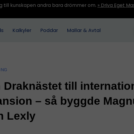
ång till kunskapen andra bara drömmer om.
» Driva Eget Ma
ds
Kalkyler
Poddar
Mallar & Avtal
ING
 Draknästet till internatio
ansion – så byggde Magn
n Lexly