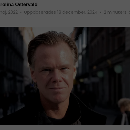
rolina Östervald
maj, 2022
•
Uppdaterades 18 december, 2024
•
2 minuters l