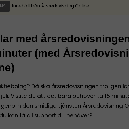
NS
Innehåll från
Årsredovisning Online
klar med årsredovisninge
inuter (med Årsredovisn
ne)
aktiebolag? Då ska årsredovisningen troligen l
 juli. Visste du att det bara behöver ta 15 minut
rt genom den smidiga tjänsten Årsredovisning O
du kan få all support du behöver?