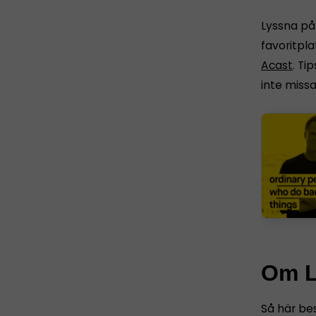
Lyssna på 
favoritpla
Acast
. Ti
inte missa
Om L
Så här be