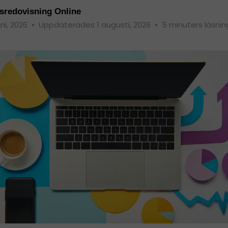
sredovisning Online
uni, 2026
•
Uppdaterades 1 augusti, 2026
•
5 minuters läsnin