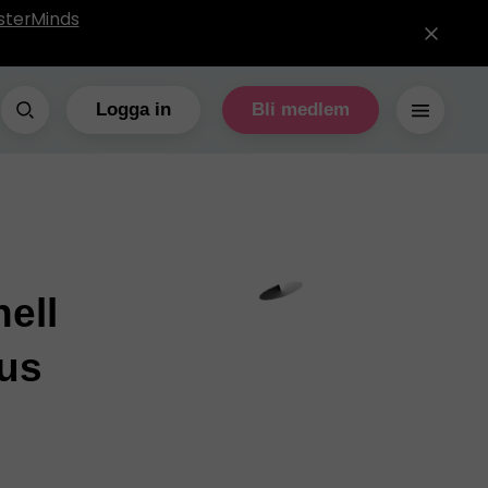
sterMinds
Logga in
Bli medlem
nell
us