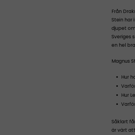
Från Drak
Stein har 
djupet om 
Sveriges 
en hel br
Magnus St
Hur ha
Varför
Hur Le
Varfö
Såklart få
är värt at