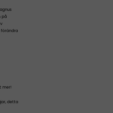
Magnus
n på
av
 förändra
t mer!
jar, detta