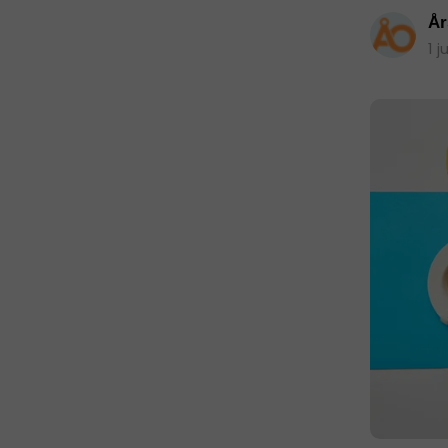
År
1 j