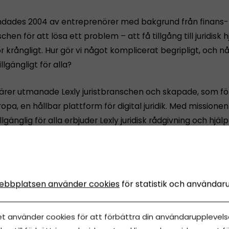
undades 2004 av entreprenörer med bakgrund från finans-
chen för att lösa ett problem – att få tillgång till juridisk h
ör krångligt. Hur gör vi något komplicerat begripligt, och n
illgängligt för alla?
ärer utmanade Lexly juristbranschen och skapade, som fö
ropa, en hållbar plattform för digital juridik. Med missione
tillgänglig för alla erbjuder Lexly juridisk rådgivning och hjäl
uridiska ärenden, stora som små, både till privatpersoner 
 Nordens ledande digitala juridiska aktör och i samarbete
ebbplatsen använder cookies
för statistik och användar
sbolag, banker och ett brett nätverk av jurister erbjuder vi
med kunden i fokus.
et använder cookies för att förbättra din användarupplevelse