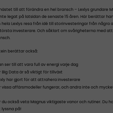
nästet till att förändra en hel bransch – Lexlys grundare 
inte legat på latsidan de senaste 15 åren. Här berättar ha
hela Lexlys resa från idé till storinvesteringar från några 
största investerare. Och såklart om svårigheterna med att
ansch.
ein berättar också:
n ser till att vara full av energi varje dag
 Big Data är så viktigt för tillväxt
xly har gjort för att attrahera investerare
r vissa affärsmodeller fungerar, och andra inte och mycke
r du också veta Magnus viktigaste vanor och rutiner. Du ha
t lyssna på!