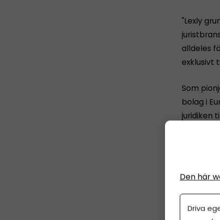
"Lexly gr
juristbrans
alldeles f
exklusivt t
Som pionj
bolag i Eu
juridiken 
typer av j
företag.
Idag är vi
Den här w
försäkring
tjänster 
Driva eg