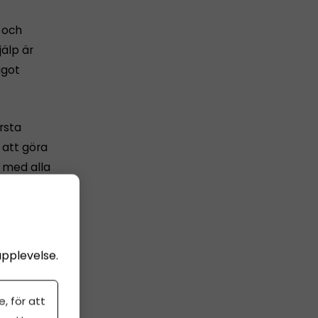
 och
jälp är
ågot
rsta
n att göra
p med alla
och
 med
upplevelse.
 juridiska
, för att