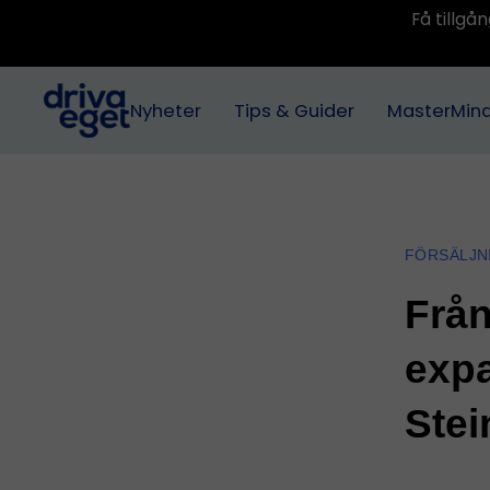
Få tillg
Nyheter
Tips & Guider
MasterMin
FÖRSÄLJN
Från
exp
Stei