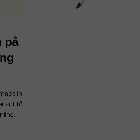
n på
ing
ämnas in
er att få
nline,