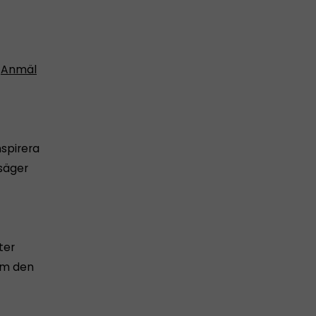
.
Anmäl
nspirera
 säger
ter
lm den