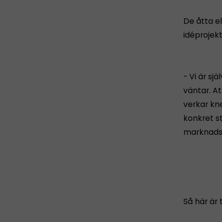
De åtta el
idéprojek
- Vi är s
väntar. At
verkar kn
konkret st
marknadsk
Så här är 