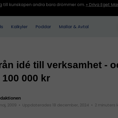
ång till kunskapen andra bara drömmer om.
» Driva Eget Ma
ds
Kalkyler
Poddar
Mallar & Avtal
rån idé till verksamhet - 
 100 000 kr
daktionen
maj, 2009
•
Uppdaterades 18 december, 2024
•
2 minuters 