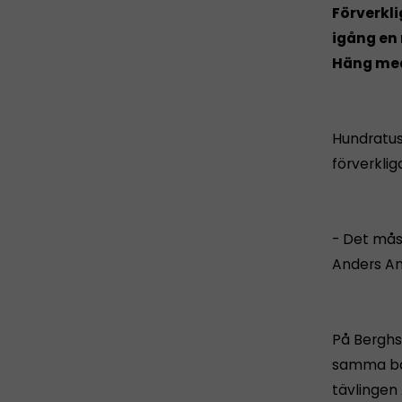
Förverklig
igång en 
Häng med
Hundratus
förverklig
- Det måst
Anders An
På Berghs
samma ban
tävlingen 