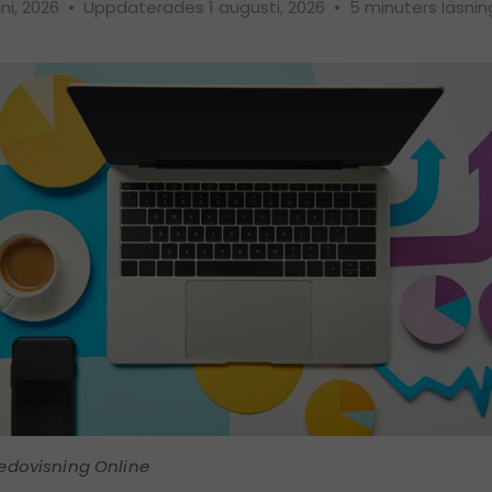
uni, 2026
•
Uppdaterades 1 augusti, 2026
•
5 minuters läsnin
edovisning Online