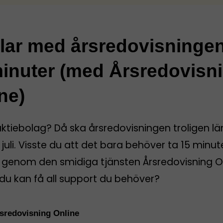
klar med årsredovisninge
inuter (med Årsredovisn
ne)
aktiebolag? Då ska årsredovisningen troligen l
 juli. Visste du att det bara behöver ta 15 minut
rt genom den smidiga tjänsten Årsredovisning O
du kan få all support du behöver?
sredovisning Online