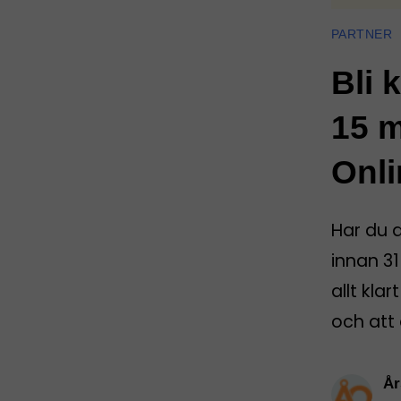
PARTNER
Bli 
15 m
Onli
Har du 
innan 31
allt kla
och att 
År