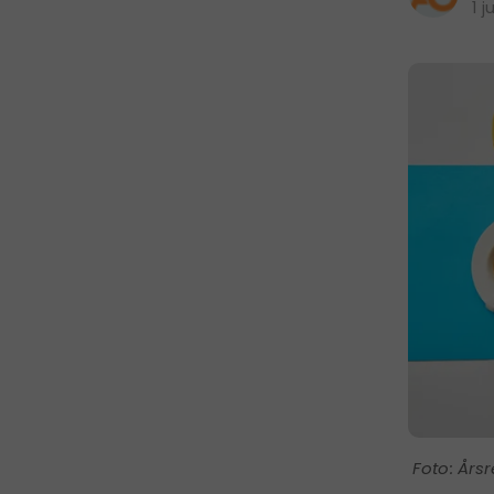
1 j
Årsr