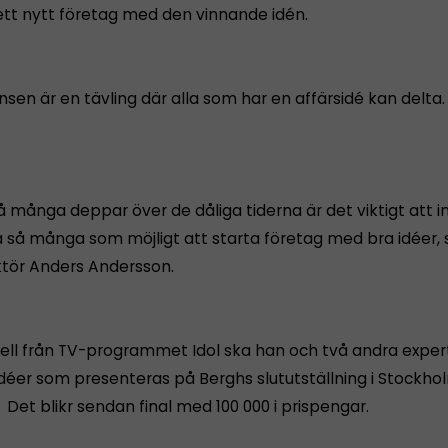
l ett nytt företag med den vinnande idén.
sen är en tävling där alla som har en affärsidé kan delta
å många deppar över de dåliga tiderna är det viktigt att i
a så många som möjligt att starta företag med bra idéer,
tör Anders Andersson.
ell från TV-programmet Idol ska han och två andra exper
éer som presenteras på Berghs slututställning i Stockho
 Det blikr sendan final med 100 000 i prispengar.