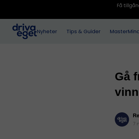
Få tillg
Nyheter
Tips & Guider
MasterMin
Gå f
vinn
Re
7 