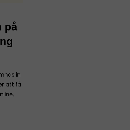
n på
ing
ämnas in
er att få
nline,