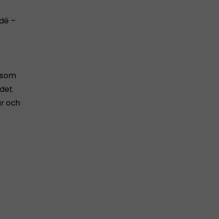
idé –
d som
 det
r och