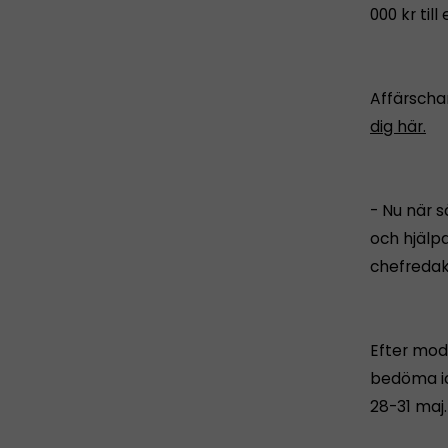
000 kr til
Affärschan
dig här.
- Nu när s
och hjälp
chefredak
Efter mod
bedöma id
28-31 maj.