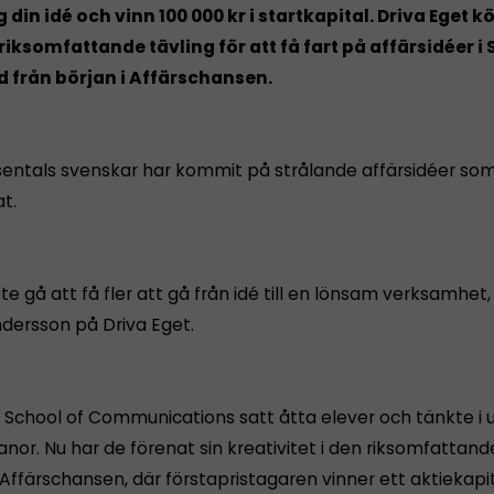
 din idé och vinn 100 000 kr i startkapital. Driva Eget kö
riksomfattande tävling för att få fart på affärsidéer i 
 från början i Affärschansen.
entals svenskar har kommit på strålande affärsidéer som
at.
e gå att få fler att gå från idé till en lönsam verksamhet
dersson på Driva Eget.
 School of Communications satt åtta elever och tänkte i 
or. Nu har de förenat sin kreativitet i den riksomfattand
Affärschansen, där förstapristagaren vinner ett aktiekapit