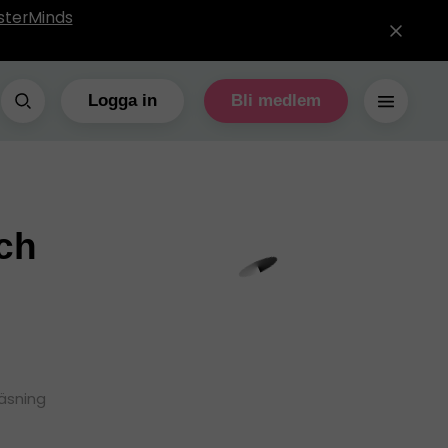
sterMinds
Logga in
Bli medlem
och
läsning