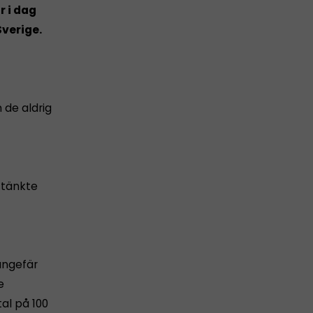
r i dag
Sverige.
 de aldrig
, tänkte
ungefär
e
al på 100