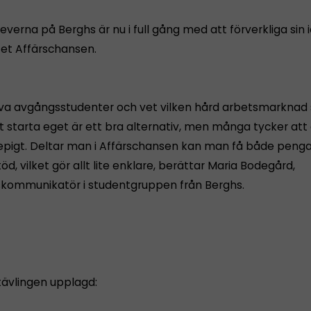
everna på Berghs är nu i full gång med att förverkliga sin 
tet Affärschansen.
jälva avgångsstudenter och vet vilken hård arbetsmarkna
t starta eget är ett bra alternativ, men många tycker att
epigt. Deltar man i Affärschansen kan man få både penga
öd, vilket gör allt lite enklare, berättar Maria Bodegård,
ommunikatör i studentgruppen från Berghs.
tävlingen upplagd: