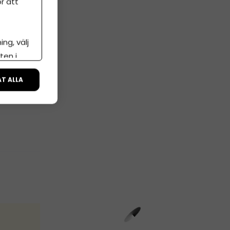
r att
ng, välj
 att
ten i
iva-
ÅT ALLA