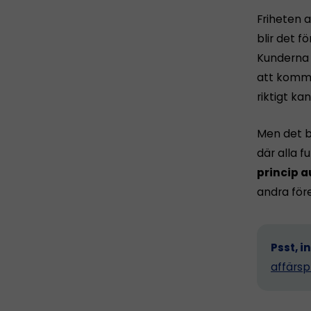
Friheten a
blir det fö
Kunderna h
att komma 
riktigt ka
Men det b
där alla 
princip a
andra för
Psst, i
affärsp