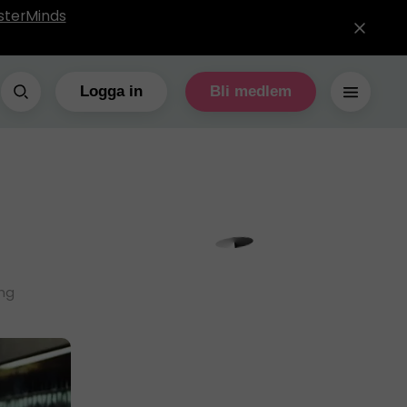
sterMinds
Logga in
Bli medlem
ing