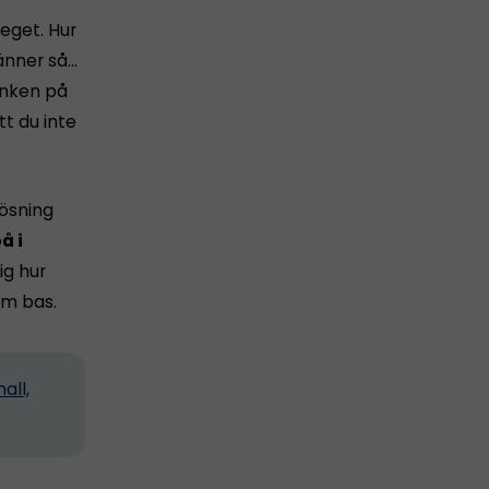
 eget. Hur
känner så…
tanken på
tt du inte
lösning
å i
ig hur
m bas.
all,