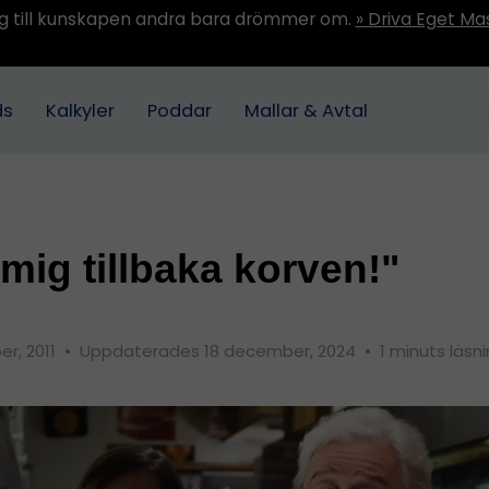
ång till kunskapen andra bara drömmer om.
» Driva Eget Ma
ds
Kalkyler
Poddar
Mallar & Avtal
mig tillbaka korven!"
er, 2011
•
Uppdaterades 18 december, 2024
•
1 minuts läsn