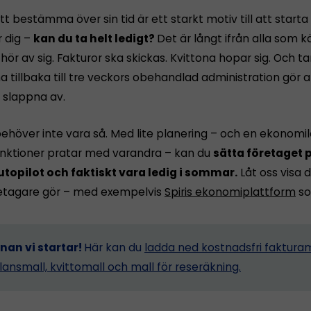
tt bestämma över sin tid är ett starkt motiv till att starta
r dig –
kan du ta helt ledigt?
Det är långt ifrån alla som 
ör av sig. Fakturor ska skickas. Kvittona hopar sig. Och 
tillbaka till tre veckors obehandlad administration gör a
n slappna av.
ehöver inte vara så. Med lite planering – och en ekonomi
funktioner pratar med varandra – kan du
sätta företaget p
utopilot och faktiskt vara ledig i sommar.
Låt oss visa d
etagare gör – med exempelvis
Spiris ekonomiplattform
so
nnan vi startar!
Här kan du
ladda ned kostnadsfri fakturam
lansmall, kvittomall och mall för reseräkning.