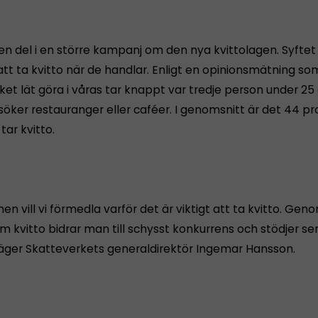
en del i en större kampanj om den nya kvittolagen. Syftet 
att ta kvitto när de handlar. Enligt en opinionsmätning so
et lät göra i våras tar knappt var tredje person under 25 
söker restauranger eller caféer. I genomsnitt är det 44 p
tar kvitto.
en vill vi förmedla varför det är viktigt att ta kvitto. Gen
om kvitto bidrar man till schysst konkurrens och stödjer se
säger Skatteverkets generaldirektör Ingemar Hansson.