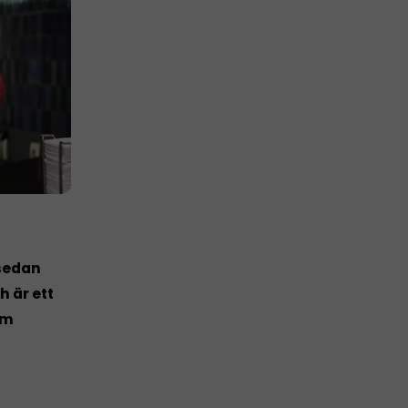
 sedan
h är ett
om