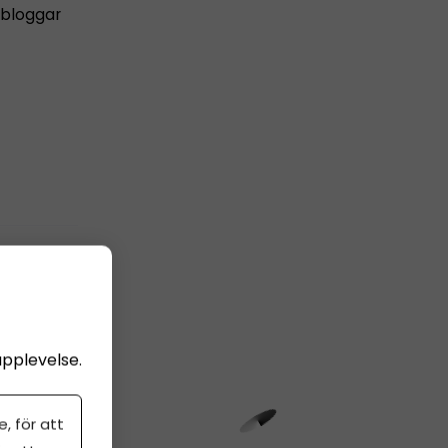
 bloggar
upplevelse.
, för att