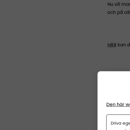
Nu vill m
och på oli
HÄR
kan d
Dela artike
Den här w
Driva eg
ANNO