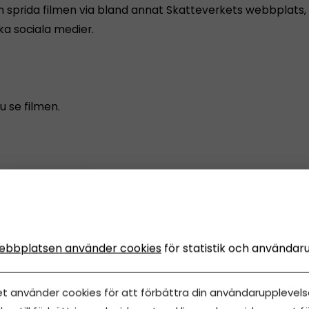
an sprida filmen via bland annat Skatteverkets webbplats,
ka sociala medier.
u se filmen.
ln
ebbplatsen använder cookies
för statistik och användar
et använder cookies för att förbättra din användarupplevelse
NS
Innehåll från
Spiris