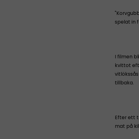
"Korvgubb
spelat in 
I filmen b
kvittot ef
vitlöksså
tillbaka.
Efter ett 
mat på kil