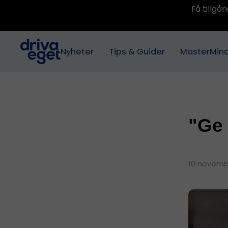
Få tillg
Nyheter
Tips & Guider
MasterMin
"Ge 
10 novemb