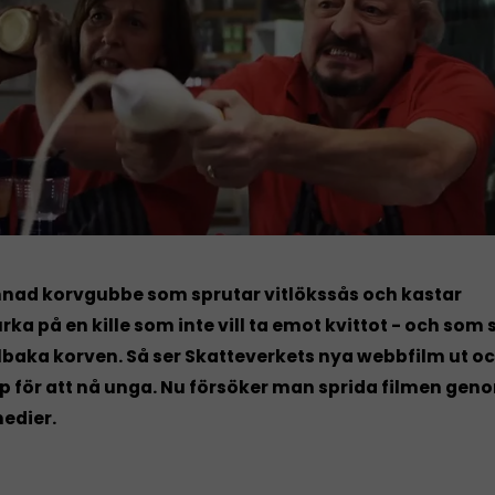
nnad korvgubbe som sprutar vitlökssås och kastar
ka på en kille som inte vill ta emot kvittot - och som
llbaka korven. Så ser Skatteverkets nya webbfilm ut oc
p för att nå unga. Nu försöker man sprida filmen gen
edier.