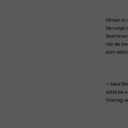
Filmen är 
fler unga 
Skatteverk
när de be
som alltid 
— Med film
alltid be 
företag, 