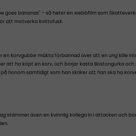
e goes bananas" – så heter en webbfilm som Skatteverk
för att motverka kvittofusk.
lir en korvgubbe mäkta förbannad över att en ung kille inte
ter att ha köpt en korv, och börjar kasta Bostongurka och
s på honom samtidigt som han skriker att han ska ha korv
tag stämmer även en kvinnlig kollega in i attacken och bör
len.