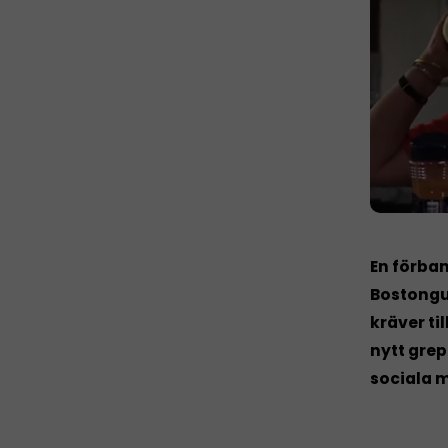
En förba
Bostongur
kräver ti
nytt grep
sociala m