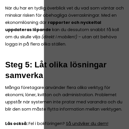
När du har en tydlig överblick vet du vad som väntar och
minskar risken för obehagliga överraskningar. Med en
ekonomilösning där
rapporter och nyckeltal
uppdateras löpande
kan du dessutom snabbt få koll
om du skulle vilja
(direkt i mobilen!)
– utan att behöva
logga in på flera olika ställen.
Steg 5: Låt olika lösningar
samverka
Många företagare använder flera olika verktyg för
ekonomi, löner, kvitton och administration. Problemet
uppstår när systemen inte pratar med varandra och du
blir den som måste flytta information mellan verktygen.
Läs också:
Fel i bokföringen?
Så undviker du dem!