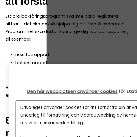
att förstå
Ett bra bokföringsprogram ska inte bara registrera
siffror – det ska också hjälpa dig att förstå ekonomin.
Programmet ska därför kunna ge dig tydliga rapporter,
till exempel:
resultatrapport
balansrapport
kassaflödesrapport
Helst ska de vara enkla att läsa även för den som inte är
Den här webbplatsen använder cookies
för sta
ekonom.
Driva eget använder cookies för att förbättra din anvä
underlag till förbättring och vidareutveckling av hems
8. Samarbete med
relevanta erbjudanden till dig.
redovisningskonsult