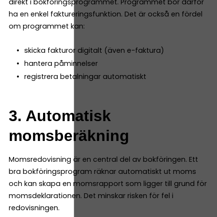
direkt i bokföringsprogrammet. Programmet bör därför
ha en enkel faktureringsfunktion. Det är också en fördel
om programmet kan:
skicka fakturor digitalt (även e-faktura)
hantera påminnelser
registrera betalningar automatiskt
3. Automatisk
momsberäkning
Momsredovisning är en central del av bokföringen. Ett
bra bokföringsprogram räknar automatiskt ut moms
och kan skapa en momsrapport som ligger till grund för
momsdeklarationen. Det minskar risken för fel i
redovisningen.