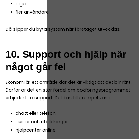
lager
fler användare
Då slipper du byta system när företaget utvecklas.
10. Support och hjälp när
något går fel
Ekonomi är ett område där det är viktigt att det blir rätt.
Därför är det en stor fördel om bokföringsprogrammet
erbjuder bra support. Det kan till exempel vara:
chatt eller telefon
guider och utbildningar
hjälpcenter online