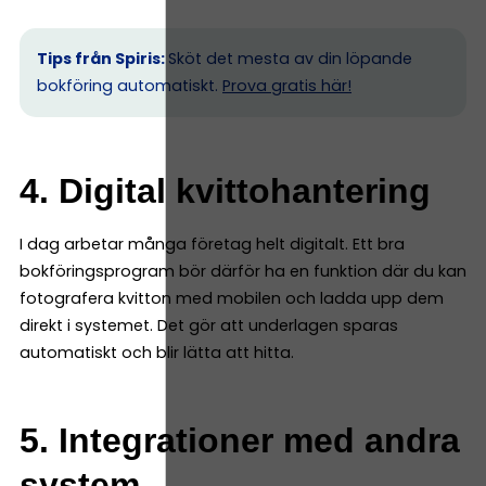
Tips från Spiris:
Sköt det mesta av din löpande
bokföring automatiskt.
Prova gratis här!
4. Digital kvittohantering
I dag arbetar många företag helt digitalt. Ett bra
bokföringsprogram bör därför ha en funktion där du kan
fotografera kvitton med mobilen och ladda upp dem
direkt i systemet. Det gör att underlagen sparas
automatiskt och blir lätta att hitta.
5. Integrationer med andra
system