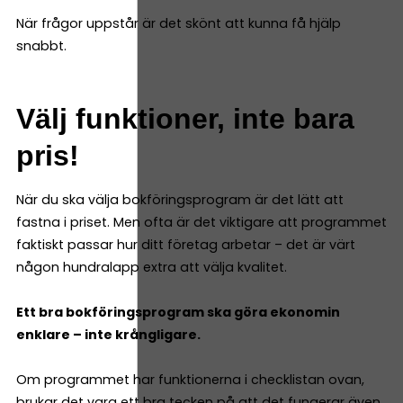
När frågor uppstår är det skönt att kunna få hjälp
snabbt.
Välj funktioner, inte bara
pris!
När du ska välja bokföringsprogram är det lätt att
fastna i priset. Men ofta är det viktigare att programmet
faktiskt passar hur ditt företag arbetar – det är värt
någon hundralapp extra att välja kvalitet.
Ett bra bokföringsprogram ska göra ekonomin
enklare – inte krångligare.
Om programmet har funktionerna i checklistan ovan,
brukar det vara ett bra tecken på att det fungerar även