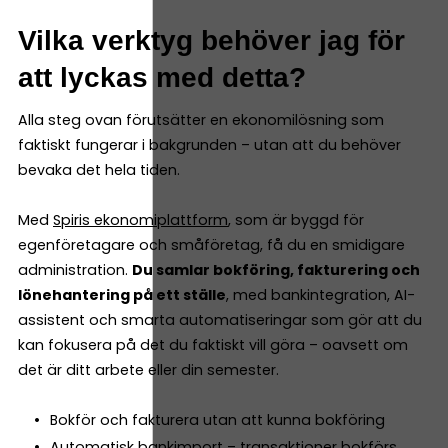
Vilka verktyg behöver jag för
att lyckas med detta?
Alla steg ovan förutsätter en ekonomilösning som
faktiskt fungerar i bakgrunden – utan att du behöver
bevaka det hela tiden.
Med
Spiris ekonomiplattform
, som är byggd för
egenföretagare och småföretag, få du en smidigare
administration.
Du samlar bokföring, fakturering och
lönehantering på ett ställe
, med bankintegration, AI-
assistent och smarta automatiseringar som gör att du
kan fokusera på det du faktiskt vill göra – oavsett om
det är ditt arbete eller din semester.
Bokför och fakturera utan att kunna bokföring
Automatisk bankimport – transaktioner bokförs