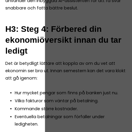
använder den inbyggda AI-assistenten för att få svar
snabbare och fatta bättre beslut.
H3: Steg 4: Förbered din
ekonomiöversikt innan du tar
ledigt
Det är betydligt lättare att koppla av om du vet att
ekonomin ser bra ut. Innan semestern kan det vara klokt
att gå igenom:
Hur mycket pengar som finns på banken just nu.
Vilka fakturor som väntar på betalning.
Kommande större kostnader.
Eventuella betalningar som förfaller under
ledigheten.