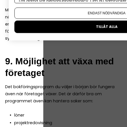
Läs gärna vår
personuppgiftspolicy
. Om du samtycker t
Om du vill ändra ditt val i efterhand hittar du den möjl
Många företag väljer att anlita en redovisningskonsult
ENDAST NÖDVÄNDIGA
när de växer. Då är det viktigt att programmet gör det
enkelt att dela bokföringen. Många system låter både
TILLÅT ALLA
företagaren och redovisningskonsulten arbeta i samma
system samtidigt.
9. Möjlighet att växa med
företaget
Det bokföringsprogram du väljer i början bör fungera
även när företaget växer. Det är därför bra om
programmet även kan hantera saker som:
löner
projektredovisning