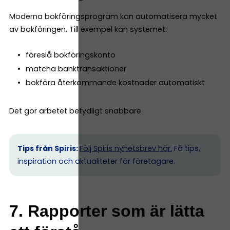
Moderna bokföringsprogram kan automatisera mycket
av bokföringen. Till exempel kan systemet:
föreslå bokföringskonto
matcha banktransaktioner
bokföra återkommande kostnader automatiskt
Det gör arbetet betydligt snabbare.
Tips från Spiris:
Följ Spiris nyhetsbrev här.
Få tips,
inspiration och aktualiteter för företagare.
7. Rapporter som är lätta