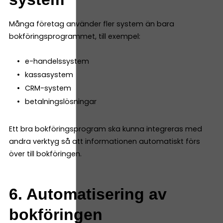
Många företag använder fler system än bara
bokföringsprogrammet, till exempel:
e-handelssystem
kassasystem
CRM-system
betalningslösningar
Ett bra bokföringsprogram ska kunna integreras med
andra verktyg så att informationen automatiskt förs
över till bokföringen.
6. Automatisering av
bokföringen