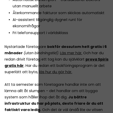
utan manuellt arbete
Återkommande fakturor som skickas automatiskt
AI-assistent tillgänglig dygnet runt för
ekonomifrågor
Fri telefonsupport i världsklass
Nystartade företagare
bokför dessutom helt gratis i 6
månader
(utan bindningstid)
.
Läs mer här.
Och har du
redan drivit företag ett tag kan du självklart
prova Spiris
gratis här
. Har du redan ett bokföringsprogram är det
superlätt att byta,
läs hur du gör här.
Att ta semester som företagare handlar inte om att
lämna allt åt slumpen – det handlar om att bygga
system som håller ihop det åt dig.
Ju bättre
infrastruktur du har på plats, desto friare är du att
faktiskt vara ledig.
Och det är väl ändå lite av vitsen