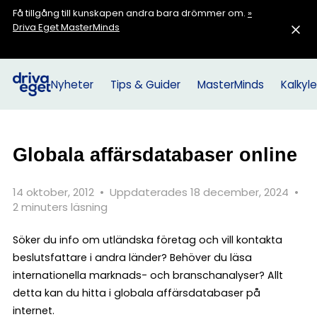
Få tillgång till kunskapen andra bara drömmer om.
»
Driva Eget MasterMinds
Nyheter
Tips & Guider
MasterMinds
Kalkyle
Globala affärsdatabaser online
14 oktober, 2012
•
Uppdaterades 18 december, 2024
•
2 minuters läsning
Söker du info om utländska företag och vill kontakta
beslutsfattare i andra länder? Behöver du läsa
internationella marknads- och branschanalyser? Allt
detta kan du hitta i globala affärsdatabaser på
internet.