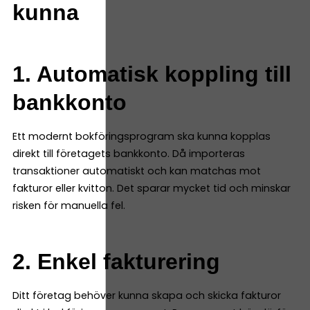
kunna
1. Automatisk koppling till
bankkonto
Ett modernt bokföringsprogram ska kunna kopplas
direkt till företagets bankkonto. Då importeras
transaktioner automatiskt och kan matchas mot
fakturor eller kvitton. Det sparar mycket tid och minskar
risken för manuella fel.
2. Enkel fakturering
Ditt företag behöver kunna skapa och skicka fakturor