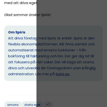
med att driva eget.
Glad sommar önskar Spiris!
Om Spiris
Att driva företag med Spiris är enkelt. Spiris är den
flexibla ekonomiplattformen. Allt finns samlat och
automatiserat med smarta funktioner – från
bokföring till fakturering och lön. Det ger dig tid till
att fokusera på rätt saker. Det vill säga att starta,
driva och utveckla din företagsdröm utan krånglig
administration. Läs mer på
Spiris.se
.
+7
annons
starta eget