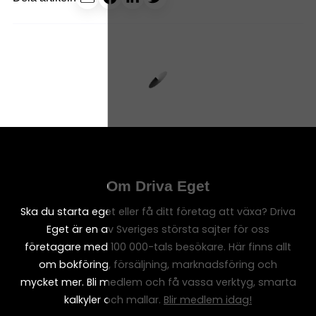
Om Driva Eget
Ska du starta eget eller få ditt företag att växa? Driva
Eget är en av Sveriges största sajter för oss
företagare med 100 000-tals besökare. Här finns allt
om bokföring, försäljning, marknadsföring och
mycket mer. Bli medlem och få vassa verktyg, smarta
kalkyler och mallar.
Blir medlem idag!