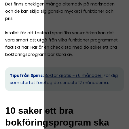
Det finns onekligen många alternativ på marknaden –
och de kan skilja sig ganska mycket i funktioner och
pris.
Istället för att fastna i specifika varumärken kan det
vara smart att utgå från vilka funktioner programmet
faktiskt har. Här är en checklista med tio saker ett bra
bokföringsprogram bör klara av.
Tips från Spiris:
Bokför gratis – i 6 månader!
För dig
som startat företag de senaste 12 månaderna.
10 saker ett bra
bokföringsprogram ska