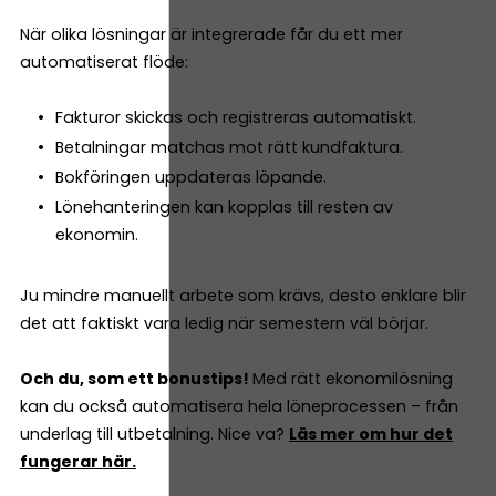
När olika lösningar är integrerade får du ett mer
automatiserat flöde:
Fakturor skickas och registreras automatiskt.
Betalningar matchas mot rätt kundfaktura.
Bokföringen uppdateras löpande.
Lönehanteringen kan kopplas till resten av
ekonomin.
Ju mindre manuellt arbete som krävs, desto enklare blir
det att faktiskt vara ledig när semestern väl börjar.
Och du, som ett bonustips!
Med rätt ekonomilösning
kan du också automatisera hela löneprocessen – från
underlag till utbetalning. Nice va?
Läs mer om hur det
fungerar här.