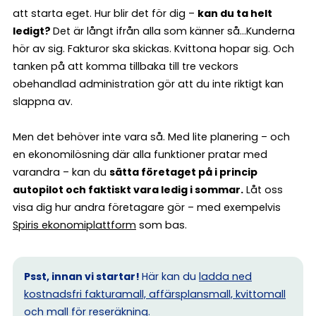
att starta eget. Hur blir det för dig –
kan du ta helt
ledigt?
Det är långt ifrån alla som känner så…Kunderna
hör av sig. Fakturor ska skickas. Kvittona hopar sig. Och
tanken på att komma tillbaka till tre veckors
obehandlad administration gör att du inte riktigt kan
slappna av.
Men det behöver inte vara så. Med lite planering – och
en ekonomilösning där alla funktioner pratar med
varandra – kan du
sätta företaget på i princip
autopilot och faktiskt vara ledig i sommar.
Låt oss
visa dig hur andra företagare gör – med exempelvis
Spiris ekonomiplattform
som bas.
Psst, innan vi startar!
Här kan du
ladda ned
kostnadsfri fakturamall, affärsplansmall, kvittomall
och mall för reseräkning.