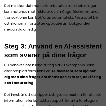
Det minskar det manuella arbetet rejält. Inbetalningar
kan matchas mot fakturor och många återkommande
transaktioner kan bokföras automatiskt. Resultatet blir
att ekonomin fortsätter uppdateras i bakgrunden
medan du är ledig.
Steg 3: Använd en AI-assistent
som svarar på dina frågor
Du behöver inte kunna allting själv. I exempelvis Spiris
ekonomiplattform finns en
AI-assistent som hjälper
dig med dina frågor om moms och skatter, bokföring
och fakturering
Det innebär att du slipper avbryta semestern för att leta
information eller kontakta support. Smarta företagare