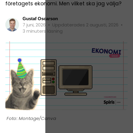
företagets ekonomi. Men vilket ska jag välja?
Gustaf Oscarson
7 juni, 2026
•
Uppdaterades 2 augusti, 2026
•
3 minuters läsning
Montage/Canva