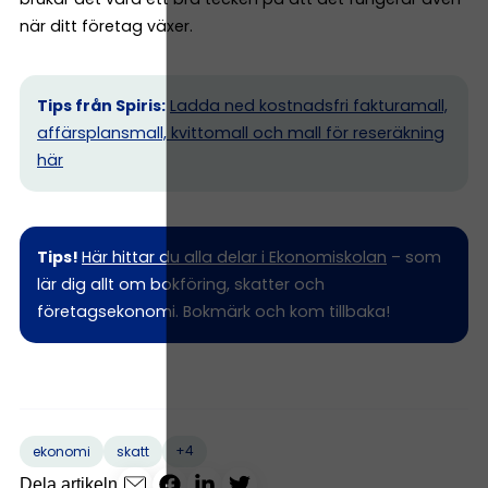
när ditt företag växer.
Tips från Spiris:
Ladda ned kostnadsfri fakturamall,
affärsplansmall, kvittomall och mall för reseräkning
här
Tips!
Här hittar du alla delar i Ekonomiskolan
– som
lär dig allt om bokföring, skatter och
företagsekonomi. Bokmärk och kom tillbaka!
+4
ekonomi
skatt
Dela artikeln