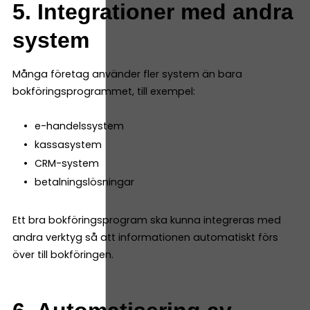
5. Integrationer med andra
system
Många företag använder fler system än bara
bokföringsprogrammet, till exempel:
e-handelssystem
kassasystem
CRM-system
betalningslösningar
Ett bra bokföringsprogram ska kunna integreras med
andra verktyg så att informationen automatiskt förs
över till bokföringen.