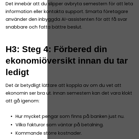
Det innebär att du slipper avbryta semestern för att leta
information eller kontakta support. Smarta företagare
använder den inbyggda AI-assistenten för att få svar
snabbare och fatta bättre beslut.
H3: Steg 4: Förbered din
ekonomiöversikt innan du tar
ledigt
Det är betydligt lättare att koppla av om du vet att
ekonomin ser bra ut. Innan semestern kan det vara klokt
att gå igenom:
Hur mycket pengar som finns på banken just nu.
Vilka fakturor som väntar på betalning.
Kommande större kostnader.