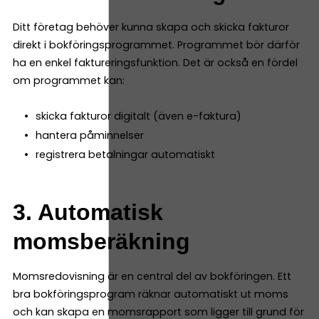
Ditt företag behöver kunna skapa och skicka fakturor
direkt i bokföringsprogrammet. Programmet bör därför
ha en enkel faktureringsfunktion. Det är också en fördel
om programmet kan:
skicka fakturor digitalt (även e-faktura)
hantera påminnelser
registrera betalningar automatiskt
3. Automatisk
momsberäkning
Momsredovisning är en central del av bokföringen. Ett
bra bokföringsprogram räknar automatiskt ut moms
och kan skapa en momsrapport som ligger till grund för