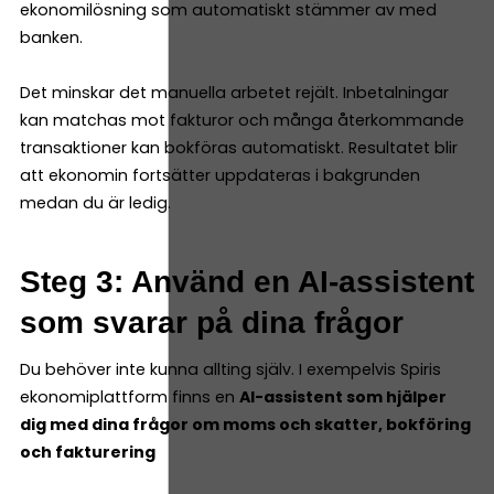
ekonomilösning som automatiskt stämmer av med
banken.
Det minskar det manuella arbetet rejält. Inbetalningar
kan matchas mot fakturor och många återkommande
transaktioner kan bokföras automatiskt. Resultatet blir
att ekonomin fortsätter uppdateras i bakgrunden
medan du är ledig.
Steg 3: Använd en AI-assistent
som svarar på dina frågor
Du behöver inte kunna allting själv. I exempelvis Spiris
ekonomiplattform finns en
AI-assistent som hjälper
dig med dina frågor om moms och skatter, bokföring
och fakturering