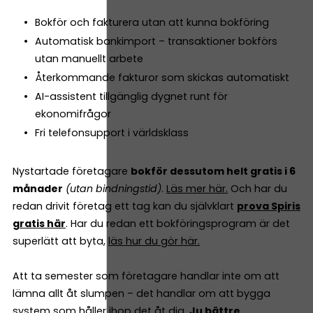
Bokför och fakturera utan att kunna bokföring
Automatisk bankimport – transaktioner bokförs
utan manuellt arbete
Återkommande fakturor som skickas automatiskt
AI-assistent tillgänglig dygnet runt för
ekonomifrågor
Fri telefonsupport i världsklass
Nystartade företagare
bokför dessutom helt gratis i 6
månader
(utan bindningstid)
.
Läs mer här.
Och har du
redan drivit företag ett tag kan du självklart
prova Spiris
gratis här
. Har du redan ett bokföringsprogram är det
superlätt att byta,
läs hur du gör här.
Att ta semester som företagare handlar inte om att
lämna allt åt slumpen – det handlar om att bygga
system som håller ihop det åt dig.
Ju bättre