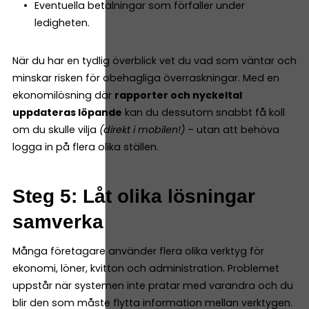
Eventuella betalningar som förfaller under
ledigheten.
När du har en tydlig överblick vet du vad som väntar och
minskar risken för obehagliga överraskningar. Med en
ekonomilösning där
rapporter och nyckeltal
uppdateras löpande
kan du dessutom snabbt få koll
om du skulle vilja
(direkt i mobilen!)
– utan att behöva
logga in på flera olika ställen.
Steg 5: Låt olika lösningar
samverka
Många företagare använder flera olika verktyg för
ekonomi, löner, kvitton och administration. Problemet
uppstår när systemen inte pratar med varandra och du
blir den som måste flytta information mellan verktygen.