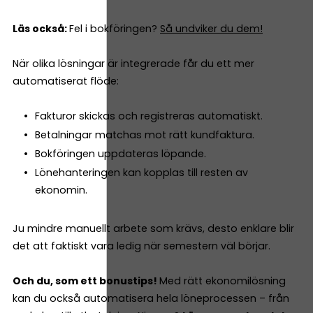
Läs också:
Fel i bokföringen?
Så undviker du dem!
När olika lösningar är integrerade får du ett mer
automatiserat flöde:
Fakturor skickas och registreras automatiskt.
Betalningar matchas mot rätt kundfaktura.
Bokföringen uppdateras löpande.
Lönehanteringen kan kopplas till resten av
ekonomin.
Ju mindre manuellt arbete som krävs, desto enklare blir
det att faktiskt vara ledig när semestern väl börjar.
Och du, som ett bonustips!
Med rätt ekonomilösning
kan du också automatisera hela löneprocessen – från