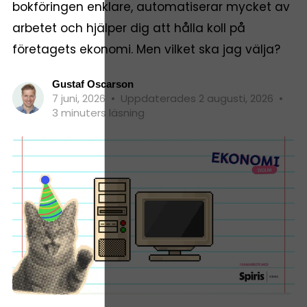
bokföringen enklare, automatiserar mycket av
arbetet och hjälper dig att hålla koll på
företagets ekonomi. Men vilket ska jag välja?
Gustaf Oscarson
7 juni, 2026
•
Uppdaterades 2 augusti, 2026
•
3 minuters läsning