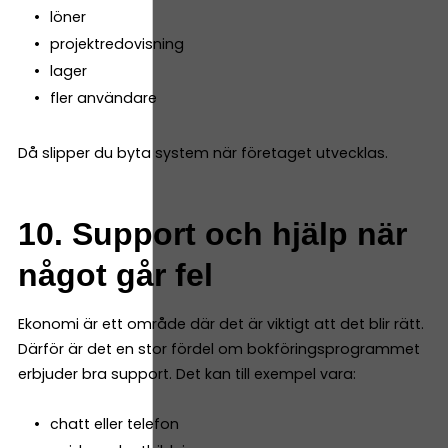
löner
projektredovisning
lager
fler användare
Då slipper du byta system när företaget utvecklas.
10. Support och hjälp när
något går fel
Ekonomi är ett område där det är viktigt att det blir rätt.
Därför är det en stor fördel om bokföringsprogrammet
erbjuder bra support. Det kan till exempel vara:
chatt eller telefon