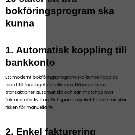
bokföringsprogram ska
kunna
1. Automatisk koppling till
bankkonto
Ett modernt bokföringsprogram ska kunna kopplas
direkt till företagets bankkonto. Då importeras
transaktioner automatiskt och kan matchas mot
fakturor eller kvitton. Det sparar mycket tid och minskar
risken för manuella fel.
2. Enkel fakturering