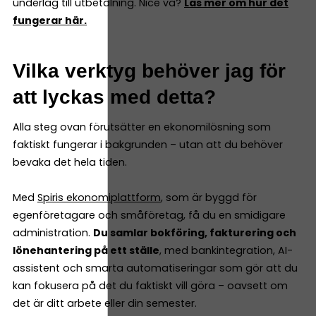
underlag till utbetalning. Nice va?
Läs mer om hur det
fungerar här.
Vilka verktyg behöver jag för
att lyckas med detta?
Alla steg ovan förutsätter en ekonomilösning som
faktiskt fungerar i bakgrunden – utan att du behöver
bevaka det hela tiden.
Med
Spiris ekonomiplattform
, som är byggd för
egenföretagare och småföretag, få du en smidigare
administration.
Du samlar bokföring, fakturering och
lönehantering på ett ställe
, med bankintegration, AI-
assistent och smarta automatiseringar som gör att du
kan fokusera på det du faktiskt vill göra – oavsett om
det är ditt arbete eller din semester.