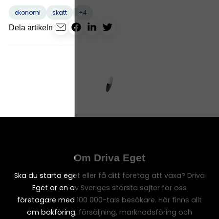
+4
ekonomi
skatt
Dela artikeln
Om Driva Eget
Ska du starta eget eller få ditt företag att växa? Driva
Eget är en av Sveriges största sajter för oss
företagare med 100 000-tals besökare. Här finns allt
om bokföring, försäljning, marknadsföring och