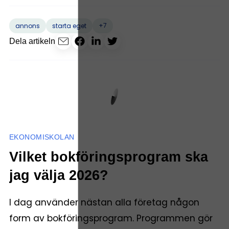
+7
annons
starta eget
Dela artikeln
EKONOMISKOLAN
Vilket bokföringsprogram ska
jag välja 2026?
I dag använder nästan alla företag någon
form av bokföringsprogram. Programmen gör