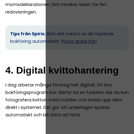
momsdeklarationen. Det minskar risken för fel i
redovisningen.
Tips från Spiris:
Sköt det mesta av din löpande
bokföring automatiskt.
Prova gratis här!
4. Digital kvittohantering
I dag arbetar många företag helt digitalt. Ett bra
bokföringsprogram bör därför ha en funktion där du kan
fotografera kvitton med mobilen och ladda upp dem
direkt i systemet. Det gör att underlagen sparas
automatiskt och blir lätta att hitta.