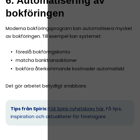
6. Automatisering av
bokföringen
Moderna bokföringsprogram kan automatisera mycket
av bokföringen. Till exempel kan systemet:
föreslå bokföringskonto
matcha banktransaktioner
bokföra återkommande kostnader automatiskt
Det gör arbetet betydligt snabbare.
Tips från Spiris:
Följ Spiris nyhetsbrev här.
Få tips,
inspiration och aktualiteter för företagare.