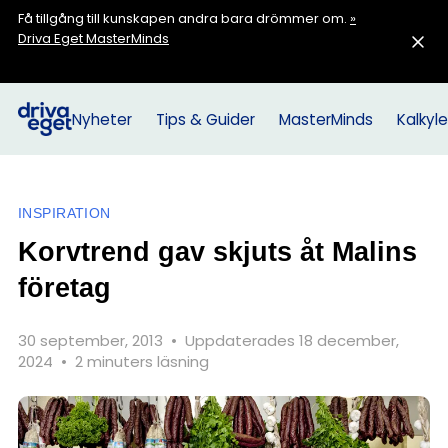
Få tillgång till kunskapen andra bara drömmer om.
»
Driva Eget MasterMinds
Nyheter
Tips & Guider
MasterMinds
Kalkyle
INSPIRATION
Korvtrend gav skjuts åt Malins
företag
30 september, 2013
•
Uppdaterades 18 december,
2024
•
2 minuters läsning