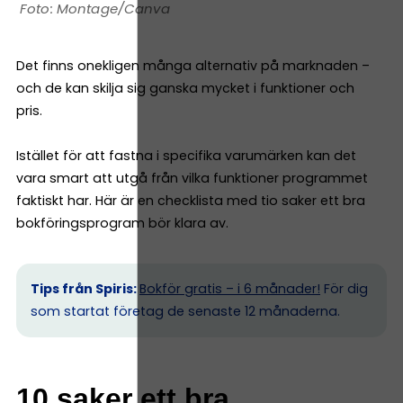
Montage/Canva
Det finns onekligen många alternativ på marknaden –
och de kan skilja sig ganska mycket i funktioner och
pris.
Istället för att fastna i specifika varumärken kan det
vara smart att utgå från vilka funktioner programmet
faktiskt har. Här är en checklista med tio saker ett bra
bokföringsprogram bör klara av.
Tips från Spiris:
Bokför gratis – i 6 månader!
För dig
som startat företag de senaste 12 månaderna.
10 saker ett bra