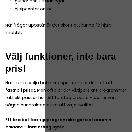
guider och utbildningar
hjälpcenter online
När frågor uppstår är det skönt att kunna få hjälp
snabbt.
Välj funktioner, inte bara
pris!
När du ska välja bokföringsprogram är det lätt att
fastna i priset. Men ofta är det viktigare att programmet
faktiskt passar hur ditt företag arbetar – det är värt
någon hundralapp extra att välja kvalitet.
Ett bra bokföringsprogram ska göra ekonomin
enklare – inte krångligare.