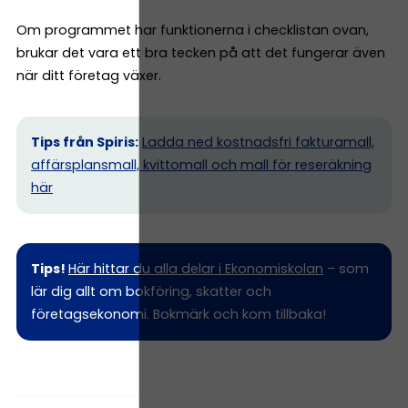
Om programmet har funktionerna i checklistan ovan,
brukar det vara ett bra tecken på att det fungerar även
när ditt företag växer.
Tips från Spiris:
Ladda ned kostnadsfri fakturamall,
affärsplansmall, kvittomall och mall för reseräkning
här
Tips!
Här hittar du alla delar i Ekonomiskolan
– som
lär dig allt om bokföring, skatter och
företagsekonomi. Bokmärk och kom tillbaka!