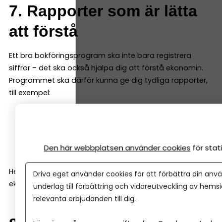
7. Rapporter som är lätta
att förstå
Ett bra bokföringsprogram ska inte bara registrera
siffror – det ska också hjälpa dig att förstå ekonomin.
Programmet ska därför kunna ge dig tydliga rapporter,
till exempel:
resultatrapport
balansrapport
kassaflödesrapport
Den här webbplatsen använder cookies
för sta
Helst ska de vara enkla att läsa även för den som inte är
Driva eget använder cookies för att förbättra din anvä
ekonom.
underlag till förbättring och vidareutveckling av hems
relevanta erbjudanden till dig.