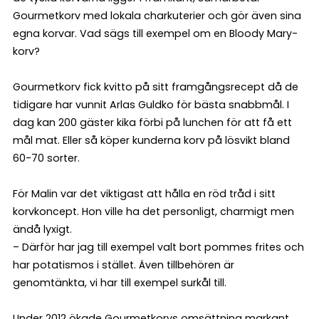
Gourmetkorv med lokala charkuterier och gör även sina
egna korvar. Vad sägs till exempel om en Bloody Mary-
korv?
Gourmetkorv fick kvitto på sitt framgångsrecept då de
tidigare har vunnit Arlas Guldko för bästa snabbmål. I
dag kan 200 gäster kika förbi på lunchen för att få ett
mål mat. Eller så köper kunderna korv på lösvikt bland
60-70 sorter.
För Malin var det viktigast att hålla en röd tråd i sitt
korvkoncept. Hon ville ha det personligt, charmigt men
ändå lyxigt.
– Därför har jag till exempel valt bort pommes frites och
har potatismos i stället. Även tillbehören är
genomtänkta, vi har till exempel surkål till.
Under 2012 ökade Gourmetkorvs omsättning markant,