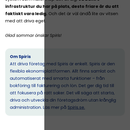
infrastruktur du har på plats, desto friare är du att
faktiskt vara ledig.
Och det är väl ändå lite av vitsen
med att driva eget.
Glad sommar önskar Spiris!
Om Spiris
Att driva företag med Spiris är enkelt. Spiris är den
flexibla ekonomiplattformen. Allt finns samlat och
automatiserat med smarta funktioner – från
bokföring till fakturering och lön. Det ger dig tid till
att fokusera på rätt saker. Det vill säga att starta,
driva och utveckla din företagsdröm utan krånglig
administration. Läs mer på
Spiris.se
.