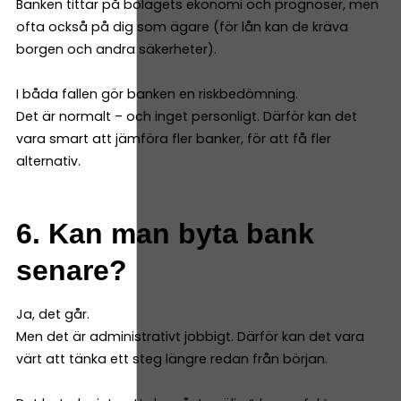
Banken tittar på bolagets ekonomi och prognoser, men
ofta också på dig som ägare (för lån kan de kräva
borgen och andra säkerheter).
I båda fallen gör banken en riskbedömning.
Det är normalt – och inget personligt. Därför kan det
vara smart att jämföra fler banker, för att få fler
alternativ.
6. Kan man byta bank
senare?
Ja, det går.
Men det är administrativt jobbigt. Därför kan det vara
värt att tänka ett steg längre redan från början.