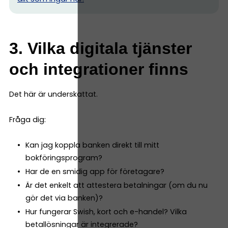
3. Vilka digitala tjänster
och integrationer finns
Det här är underskattat.
Fråga dig:
Kan jag koppla banken direkt till mitt
bokföringsprogram?
Har de en smidig app för företagare?
Är det enkelt att attestera betalningar (om du nu
gör det via banken)?
Hur fungerar Swish, kort och e-handel? Vilka
betallösningar är integrerade?