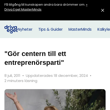
Få tillgång till kunskapen andra bara drömmer om.
»
Driva Eget MasterMinds
Nyheter
Tips & Guider
MasterMinds
Kalkyle
"Gör centern till ett
entreprenörsparti"
8 juli, 2011
•
Uppdaterades 18 december, 2024
•
2 minuters läsning