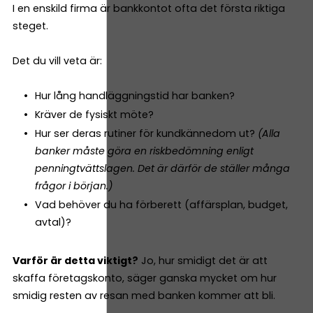
I en enskild firma är bankkontot ofta det första riktiga
steget.
Det du vill veta är:
Hur lång handläggningstid har banken?
Kräver de fysiskt möte?
Hur ser deras rutiner för kundkännedom ut?
(Alla
banker måste göra en riskbedömning enligt
penningtvättslagen. Det är därför de ställer många
frågor i början.)
Vad behöver du ha förberett (affärsplan, budget,
avtal)?
Varför är detta viktigt?
Jo, hur smidigt det är att
skaffa företagskonto, säger ganska mycket om hur
smidig resten av resan med banken kommer att bli.