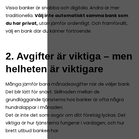
Vissa banker är snabba och digitala. Andra är mer
traditionella.
Välj inte automatiskt samma bank som
du har privat,
utan jämför ordentligt. Och framförallt,
välj en bank där du känner förtroende.
2. Avgifter är viktiga – men
helheten är viktigare
Många jämför bara månadsavgifter när de väljer bank.
Det blir lätt för snävt. Skillnaden mellan de
grundläggande tjänsterna hos banker är ofta några
hundralappar i månaden.
Det är inte det som avgör om ditt företag lyckas. Det
viktiga är hur tjänsterna fungerar i vardagen, och hur
brett utbud banken har.