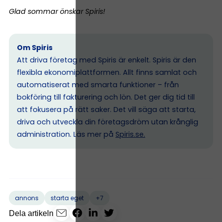
Glad sommar önskar Spiris!
Om Spiris
Att driva företag med Spiris är enkelt. Spiris är den
flexibla ekonomiplattformen. Allt finns samlat och
automatiserat med smarta funktioner – från
bokföring till fakturering och lön. Det ger dig tid till
att fokusera på rätt saker. Det vill säga att starta,
driva och utveckla din företagsdröm utan krånglig
administration. Läs mer på
Spiris.se
.
+7
annons
starta eget
Dela artikeln