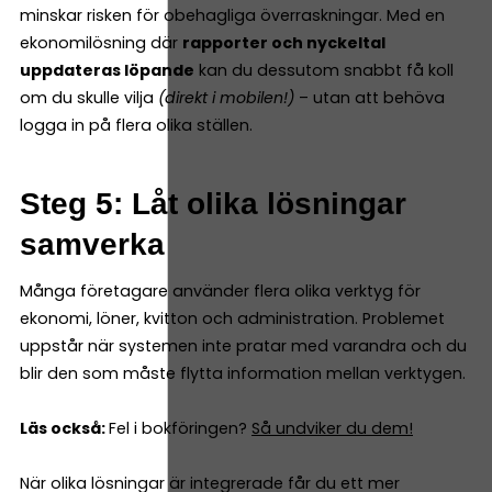
minskar risken för obehagliga överraskningar. Med en
ekonomilösning där
rapporter och nyckeltal
uppdateras löpande
kan du dessutom snabbt få koll
om du skulle vilja
(direkt i mobilen!)
– utan att behöva
logga in på flera olika ställen.
Steg 5: Låt olika lösningar
samverka
Många företagare använder flera olika verktyg för
ekonomi, löner, kvitton och administration. Problemet
uppstår när systemen inte pratar med varandra och du
blir den som måste flytta information mellan verktygen.
Läs också:
Fel i bokföringen?
Så undviker du dem!
När olika lösningar är integrerade får du ett mer