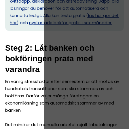
kvittoapp, deklaration och årsredovisning. Japp, alla
lösningar du behöver för att automatisera och
kunna ta ledigt. Alla kan testa gratis (
läs hur gör det
här
) och
nystartade bokför gratis i sex månader.
Steg 2: Låt banken och
bokföringen prata med
varandra
En vanlig stressfaktor efter semestern är att mötas av
hundratals transaktioner som ska stämmas av och
bokföras. Därför väljer många företagare en
ekonomilösning som automatiskt stämmer av med
banken.
Det minskar det manuella arbetet rejält. Inbetalningar