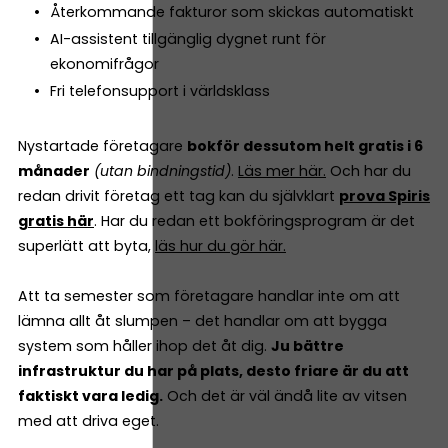
Återkommande fakturor som skickas automatiskt
AI-assistent tillgänglig dygnet runt för
ekonomifrågor
Fri telefonsupport i världsklass
Nystartade företagare
bokför dessutom helt gratis i 6
månader
(utan bindningstid)
.
Läs mer här.
Och har du
redan drivit företag ett tag kan du självklart
prova Spiris
gratis här
. Har du redan ett bokföringsprogram är det
superlätt att byta,
läs hur du gör här.
Att ta semester som företagare handlar inte om att
lämna allt åt slumpen – det handlar om att bygga
system som håller ihop det åt dig.
Ju bättre
infrastruktur du har på plats, desto friare är du att
faktiskt vara ledig.
Och det är väl ändå lite av vitsen
med att driva eget.