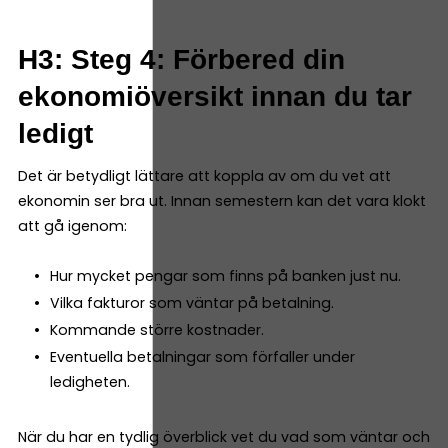
H3: Steg 4: Förbered din
ekonomiöversikt innan du tar
ledigt
Det är betydligt lättare att koppla av om du vet att
ekonomin ser bra ut. Innan semestern kan det vara klokt
att gå igenom:
Hur mycket pengar som finns på banken just nu.
Vilka fakturor som väntar på betalning.
Kommande större kostnader.
Eventuella betalningar som förfaller under
ledigheten.
När du har en tydlig överblick vet du vad som väntar och