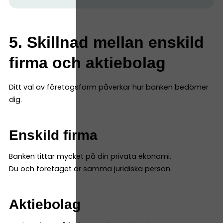
5. Skillnad mellan enskild
firma och aktiebolag
Ditt val av företagsform påverkar hur banken bedömer
dig.
Enskild firma
Banken tittar mycket på din privata ekonomi.
Du och företaget är samma juridiska person.
Aktiebolag