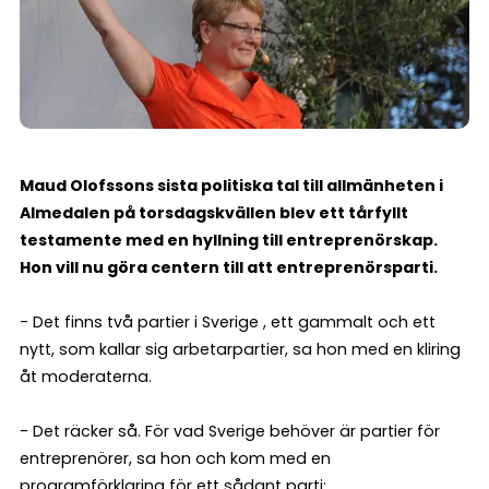
Maud Olofssons sista politiska tal till allmänheten i
Almedalen på torsdagskvällen blev ett tårfyllt
testamente med en hyllning till entreprenörskap.
Hon vill nu göra centern till att entreprenörsparti.
- Det finns två partier i Sverige , ett gammalt och ett
nytt, som kallar sig arbetarpartier, sa hon med en kliring
åt moderaterna.
- Det räcker så. För vad Sverige behöver är partier för
entreprenörer, sa hon och kom med en
programförklaring för ett sådant parti: