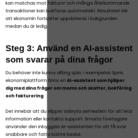
kan matchas mot fakturor och många återkommande
transaktioner kan bokföras automatiskt. Resultatet blir
att ekonomin fortsätter uppdateras i bakgrunden
medan du är ledig.
Steg 3: Använd en AI-assistent
som svarar på dina frågor
Du behöver inte kunna allting själv. I exempelvis Spiris
ekonomiplattform finns en
AI-assistent som hjälper
dig med dina frågor om moms och skatter, bokföring
och fakturering
Det innebär att du slipper avbryta semestern för att leta
information eller kontakta support. Smarta företagare
använder den inbyggda AI-assistenten för att få svar
snabbare och fatta bättre beslut.