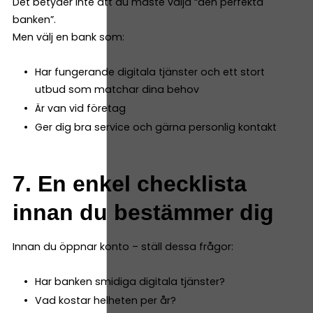
Det betyder inte att du måste välja “den perfekta
banken”.
Men välj en bank som:
Har fungerande digitala tjänster och ett stort
utbud som matchar dina behov
Är van vid företag
Ger dig bra service och gärna personlig kontakt
7. En enkel checklista
innan du bestämmer dig
Innan du öppnar konto – ställ dessa frågor:
Har banken smidiga digitala tjänster?
Vad kostar helheten per år?