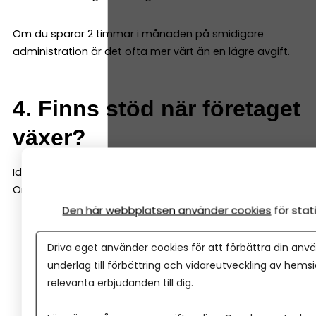
Om du sparar 2 timmar i månaden på smidigare
administration är det ofta mer värt än en lägre avgift.
4. Finns stöd när företaget
växer?
Idag kanske du bara behöver ett konto.
Om två år kanske du behöver:
Den här webbplatsen använder cookies
för sta
Checkkredit
Företagslån
Driva eget använder cookies för att förbättra din anvä
Leasing
underlag till förbättring och vidareutveckling av hems
Rådgivning kring investeringar
relevanta erbjudanden till dig.