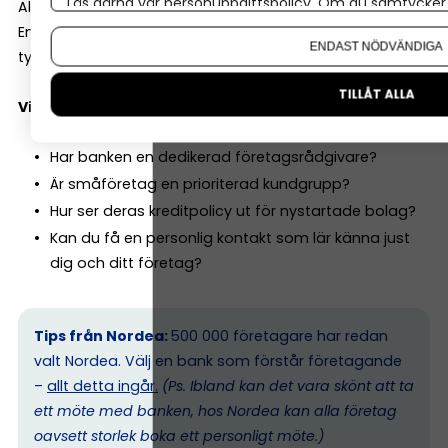
Läs gärna vår
personuppgiftspolicy
. Om du samtycker t
Alla banker är inte lika företagsinriktade.
Om du vill ändra ditt val i efterhand hittar du den möjl
En del är starka på bolån och privatkunder. Andra har
ENDAST NÖDVÄNDIGA
tydligare fokus på småföretag.
TILLÅT ALLA
Viktiga frågor att ställa:
Har banken en dedikerad företagsrådgivare?
Är småföretag en prioriterad kundgrupp?
Hur ser deras kreditpolicy ut för nystartade bolag?
Kan du få en personlig kontakt som lär känna just
dig och ditt företag?
Tips från Nordea:
500 000 företagare har redan
valt Nordea. Välj en bank som förstår företagande
–
allt detta ingår.
(Ps. I
bland kan det vara skönt att ta
ett möte med banken, hos Nordea kan alla företag
oavsett storlek boka ett personligt möte.)