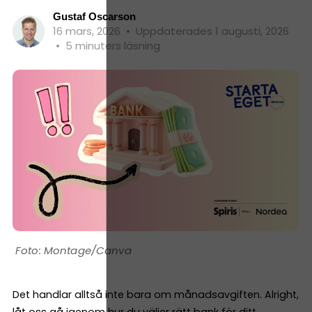
Gustaf Oscarson
16 mars, 2026
•
Uppdaterades 1 augusti, 2026
•
5 minuters läsning
Montage/Canva
Det handlar alltså inte bara om månadsavgiften. Alright,