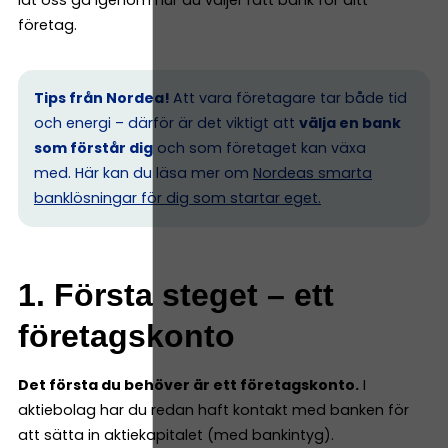
låt oss gå igenom hur du väljer rätt bank för ditt
företag.
Tips från Nordea!
Att vara företagare tar både tid
och energi – därför är det viktigt att
välja en bank
som förstår dig
och som företaget kan växa
med. Här kan du läsa mer om
Nordeas smarta
banklösningar för dig som startar eget.
1. Första steget – ett
företagskonto
Det första du behöver är ett företagskonto.
I
aktiebolag har du redan haft kontakt med banken för
att sätta in aktiekapitalet (med bankintyg).