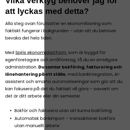
Vilka verktyg behöver jag för
att lyckas med detta?
Alla steg ovan förutsätter en ekonomilösning som
faktiskt fungerar i bakgrunden – utan att du behöver
bevaka det hela tiden.
Med
Spiris ekonomiplattform
, som är byggd för
egenföretagare och småföretag, få du en smidigare
administration.
Du samlar bokföring, fakturering och
lönehantering på ett ställe
, med bankintegration, AI-
assistent och smarta automatiseringar som gör att du
kan fokusera på det du faktiskt vill göra – oavsett om
det är ditt arbete eller din semester.
Bokför och fakturera utan att kunna bokföring
Automatisk bankimport – transaktioner bokförs
utan manuellt arbete