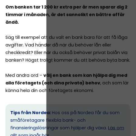
Om banken tar 1 200 kr extra per år men sparar dig 2
timmar i månaden, är det sannolikt en bättre affär
ändå.
Säg till exempel att du valt en bank bara för att få låga
avgifter. Vad händer då när du behöver lån eller
checkkredit? Eller när du också behöver privat bolån via
banken? Högst troligt kommer du att behöva byta bank.
Med andra ord –
välj en bank som kan hjälpa dig med
alla företagets (och dina privata) behov
, och som lär
känna hela din och företagets ekonomi.
Tips från Nordea:
Hos oss på Nordea får du som
småföretagare flexibla bank- och
finansieringslösningar som hjälper dig växa.
Läs om
allt som ingår här.