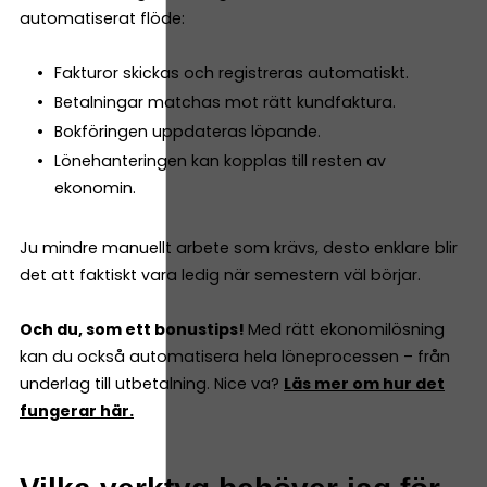
automatiserat flöde:
Fakturor skickas och registreras automatiskt.
Betalningar matchas mot rätt kundfaktura.
Bokföringen uppdateras löpande.
Lönehanteringen kan kopplas till resten av
ekonomin.
Ju mindre manuellt arbete som krävs, desto enklare blir
det att faktiskt vara ledig när semestern väl börjar.
Och du, som ett bonustips!
Med rätt ekonomilösning
kan du också automatisera hela löneprocessen – från
underlag till utbetalning. Nice va?
Läs mer om hur det
fungerar här.