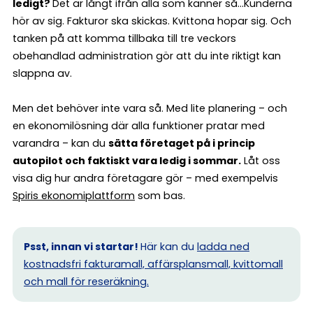
ledigt?
Det är långt ifrån alla som känner så…Kunderna
hör av sig. Fakturor ska skickas. Kvittona hopar sig. Och
tanken på att komma tillbaka till tre veckors
obehandlad administration gör att du inte riktigt kan
slappna av.
Men det behöver inte vara så. Med lite planering – och
en ekonomilösning där alla funktioner pratar med
varandra – kan du
sätta företaget på i princip
autopilot och faktiskt vara ledig i sommar.
Låt oss
visa dig hur andra företagare gör – med exempelvis
Spiris ekonomiplattform
som bas.
Psst, innan vi startar!
Här kan du
ladda ned
kostnadsfri fakturamall, affärsplansmall, kvittomall
och mall för reseräkning.