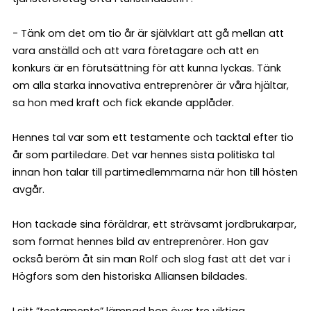
- Tänk om det om tio år är självklart att gå mellan att
vara anställd och att vara företagare och att en
konkurs är en förutsättning för att kunna lyckas. Tänk
om alla starka innovativa entreprenörer är våra hjältar,
sa hon med kraft och fick ekande applåder.
Hennes tal var som ett testamente och tacktal efter tio
år som partiledare. Det var hennes sista politiska tal
innan hon talar till partimedlemmarna när hon till hösten
avgår.
Hon tackade sina föräldrar, ett strävsamt jordbrukarpar,
som format hennes bild av entreprenörer. Hon gav
också beröm åt sin man Rolf och slog fast att det var i
Högfors som den historiska Alliansen bildades.
I sitt ”testamente” lämnad hon över tre viktiga