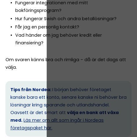
Fungerar integrationen med mitt
bokföringsprogram?
Hur fungerar Swish och andra betallösningar?
Får jag en personlig kontakt?
Vad händer om jag behöver kredit eller
finansiering?
Om svaren känns bra och rimliga – då är det dags att
välja.
Tips från Nordea:
I början behöver företaget
kanske bara ett konto, senare kanske ni behöver bra
lösningar kring sparande och utlandshandel.
Oavsett är det smart att
välja en bank att växa
med.
Läs mer om allt som ingår i Nordeas
företagspaket här.