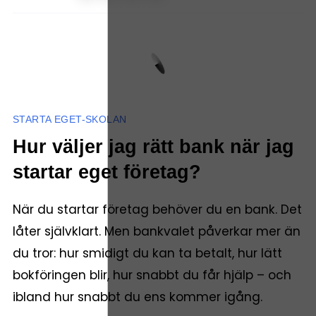
STARTA EGET-SKOLAN
Hur väljer jag rätt bank när jag
startar eget företag?
När du startar företag behöver du en bank. Det
låter självklart. Men bankvalet påverkar mer än
du tror: hur smidigt du kan ta betalt, hur lätt
bokföringen blir, hur snabbt du får hjälp – och
ibland hur snabbt du ens kommer igång.