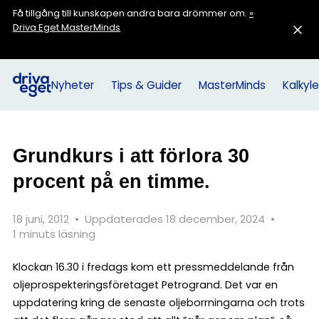
Få tillgång till kunskapen andra bara drömmer om.
»
Driva Eget MasterMinds
Nyheter
Tips & Guider
MasterMinds
Kalkyle
Grundkurs i att förlora 30
procent på en timme.
18 juni, 2012
•
Uppdaterades 18 december, 2024
•
1 minuts läsning
Klockan 16.30 i fredags kom ett pressmeddelande från
oljeprospekteringsföretaget Petrogrand. Det var en
uppdatering kring de senaste oljeborrningarna och trots