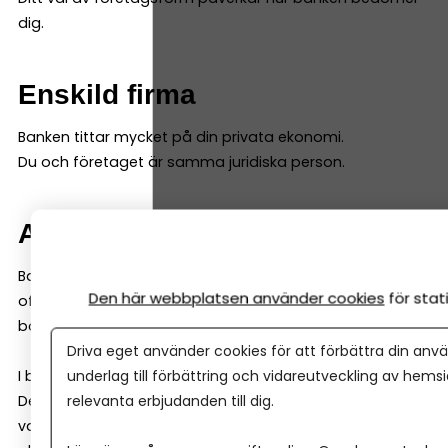
dig.
Enskild firma
Banken tittar mycket på din privata ekonomi.
Du och företaget är samma juridiska person.
Aktiebolag
Banken tittar på bolagets ekonomi och prognoser, men
Den här webbplatsen använder cookies
för sta
ofta också på dig som ägare (för lån kan de kräva
borgen och andra säkerheter).
Driva eget använder cookies för att förbättra din anvä
I båda fallen gör banken en riskbedömning.
underlag till förbättring och vidareutveckling av hems
Det är normalt – och inget personligt. Därför kan det
relevanta erbjudanden till dig.
vara smart att jämföra fler banker, för att få fler