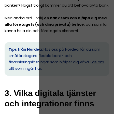
banken? Högst troligt kommer du att behöva byta bank.
Med andra ord –
välj en bank som kan hjälpa dig med
alla företagets (och dina privata) behov
, och som lär
känna hela din och företagets ekonomi.
Tips från Nordea:
Hos oss på Nordea får du som
småföretagare flexibla bank- och
finansieringslösningar som hjälper dig växa.
Läs om
allt som ingår här.
3. Vilka digitala tjänster
och integrationer finns