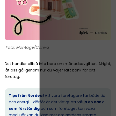
Montage/Canva
Det handlar alltså inte bara om månadsavgiften. Alright,
låt oss gå igenom hur du väljer rätt bank för ditt
företag.
Tips från Nordea!
Att vara företagare tar både tid
och energi – därför är det viktigt att
välja en bank
som förstår dig
och som företaget kan växa
med. Här kan du läsa mer om
Nordeas smarta