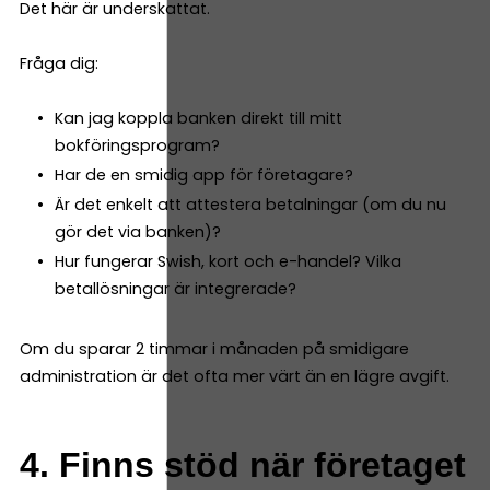
Det här är underskattat.
Fråga dig:
Kan jag koppla banken direkt till mitt
bokföringsprogram?
Har de en smidig app för företagare?
Är det enkelt att attestera betalningar (om du nu
gör det via banken)?
Hur fungerar Swish, kort och e-handel? Vilka
betallösningar är integrerade?
Om du sparar 2 timmar i månaden på smidigare
administration är det ofta mer värt än en lägre avgift.
4. Finns stöd när företaget