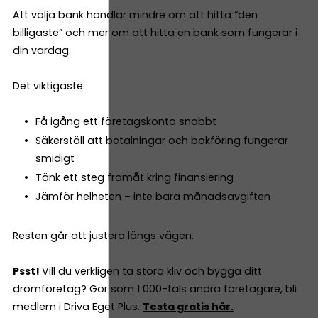
Att välja bank handlar mindre om att hitta “den
billigaste” och mer om att hitta en bank som fungerar i
din vardag.
Det viktigaste:
Få igång ett företagskonto snabbt
Säkerställ att betalningar och bokföring fungerar
smidigt
Tänk ett steg framåt kring finansiering
Jämför helheten – inte bara månadsavgiften
Resten går att justera längs vägen.
Psst!
Vill du verkligen ta stora kliv och bygga ditt
drömföretag? Gör som 1 000-tals andra företagare, bli
medlem i Driva Eget Plus.
Testa gratis här.