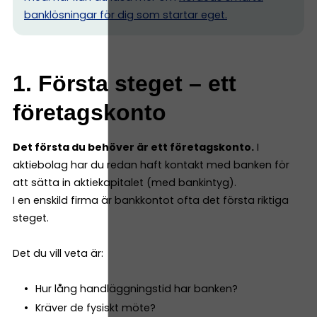
banklösningar för dig som startar eget.
1. Första steget – ett
företagskonto
Det första du behöver är ett företagskonto.
I
aktiebolag har du redan haft kontakt med banken för
att sätta in aktiekapitalet (med bankintyg).
I en enskild firma är bankkontot ofta det första riktiga
steget.
Det du vill veta är:
Hur lång handläggningstid har banken?
Kräver de fysiskt möte?