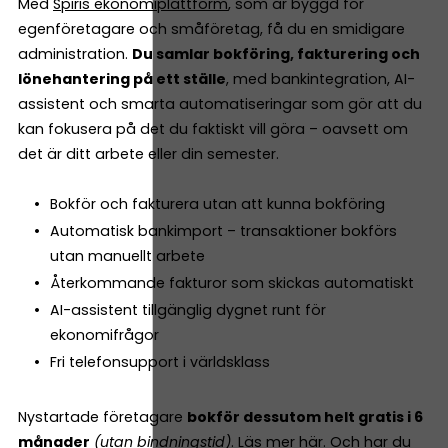
Med
Spiris ekonomiplattform
, som är byggd för
egenföretagare och småföretag, få du en smidigare
administration.
Du samlar bokföring, fakturering och
lönehantering på ett ställe
, med bankintegration, AI-
assistent och smarta automatiseringar som gör att du
kan fokusera på det du faktiskt vill göra – oavsett om
det är ditt arbete eller din semester.
Bokför och fakturera utan att kunna bokföring
Automatisk bankimport – transaktioner bokförs
utan manuellt arbete
Återkommande fakturor som skickas automatiskt
AI-assistent tillgänglig dygnet runt för
ekonomifrågor
Fri telefonsupport i världsklass
Nystartade företagare
bokför dessutom helt gratis i 6
månader
(utan bindningstid)
.
Läs mer här.
Och har du