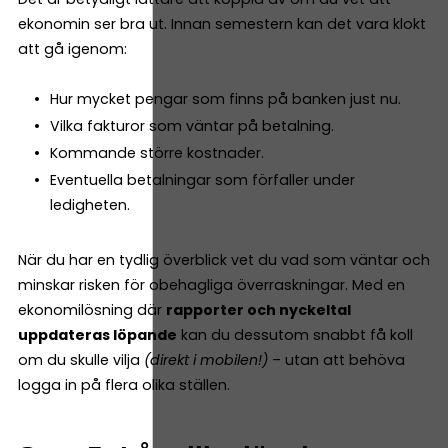
ekonomin ser bra ut. Innan semestern kan det vara klokt
att gå igenom:
Hur mycket pengar som finns på banken just nu.
Vilka fakturor som väntar på betalning.
Kommande större kostnader.
Eventuella betalningar som förfaller under
ledigheten.
När du har en tydlig överblick vet du vad som väntar och
minskar risken för obehagliga överraskningar. Med en
ekonomilösning där
rapporter och nyckeltal
uppdateras löpande
kan du dessutom snabbt få koll
om du skulle vilja
(direkt i mobilen!)
– utan att behöva
logga in på flera olika ställen.