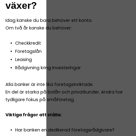
växer?
Idag kanske du bara behöver ett konto.
Om två år kanske du behöver:
Checkkredit
Företagslån
Leasing
Rådgivning kring investeringar
Alla banker är inte lika företagsinriktade.
En del är starka på bolån och privatkunder. Andra har
tydligare fokus på småföretag.
Viktiga frågor att ställa:
Har banken en dedikerad företagsrådgivare?