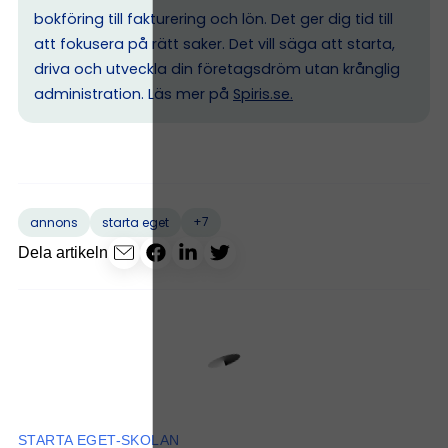
bokföring till fakturering och lön. Det ger dig tid till
att fokusera på rätt saker. Det vill säga att starta,
driva och utveckla din företagsdröm utan krånglig
administration. Läs mer på
Spiris.se
.
+7
annons
starta eget
Dela artikeln
STARTA EGET-SKOLAN