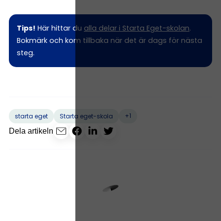
Tips!
Här hittar du
alla delar i Starta Eget-skolan
.
Bokmärk och kom tillbaka när det är dags för nästa
steg.
+1
starta eget
Starta eget-skola
Dela artikeln