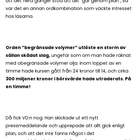
att det flera gånger stod att allt ”går genom plan”, så
var det en annan ordkombination som väckte intresset
hos läsarna.
Orden ”begränsade volymer” utlöste en storm av
sällan skådat slag,
ungefär som om man hade räknat
med obegränsade volymer olja. Inom loppet av en
timme hade kursen gått från 24 kronor till 14, och cirka
300 miljoner kronor i börsvärde hade utraderats. På
en timme!
Då fick VD:n nog. Han skickade ut ett nytt
pressmeddelande och upprepade att allt gick enligt
plan, och att det inte fanns något i det