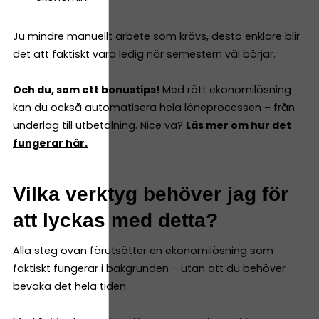
Ju mindre manuellt arbete som krävs, desto enklare blir
det att faktiskt vara ledig när semestern väl börjar.
Och du, som ett bonustips!
Med rätt ekonomilösning
kan du också automatisera hela löneprocessen – från
underlag till utbetalning. Nice va?
Läs mer om hur det
fungerar här.
Vilka verktyg behöver jag för
att lyckas med detta?
Alla steg ovan förutsätter en ekonomilösning som
faktiskt fungerar i bakgrunden – utan att du behöver
bevaka det hela tiden.