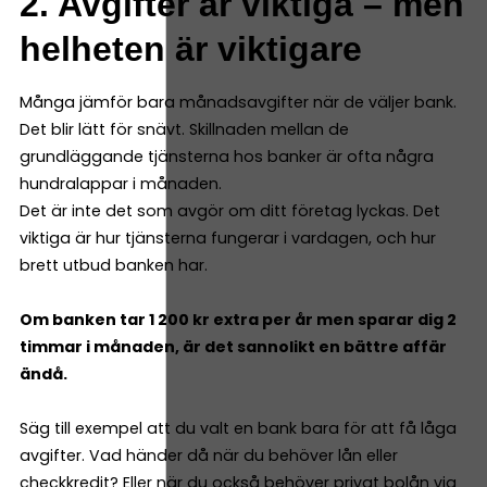
2. Avgifter är viktiga – men
helheten är viktigare
Många jämför bara månadsavgifter när de väljer bank.
Det blir lätt för snävt. Skillnaden mellan de
grundläggande tjänsterna hos banker är ofta några
hundralappar i månaden.
Det är inte det som avgör om ditt företag lyckas. Det
viktiga är hur tjänsterna fungerar i vardagen, och hur
brett utbud banken har.
Om banken tar 1 200 kr extra per år men sparar dig 2
timmar i månaden, är det sannolikt en bättre affär
ändå.
Säg till exempel att du valt en bank bara för att få låga
avgifter. Vad händer då när du behöver lån eller
checkkredit? Eller när du också behöver privat bolån via