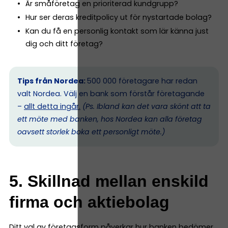
Är småföretag en prioriterad kundgrupp?
Hur ser deras kreditpolicy ut för nystartade bolag?
Kan du få en personlig kontakt som lär känna just
dig och ditt företag?
Tips från Nordea:
500 000 företagare har redan
valt Nordea. Välj en bank som förstår företagande
–
allt detta ingår.
(Ps. I
bland kan det vara skönt att ta
ett möte med banken, hos Nordea kan alla företag
oavsett storlek boka ett personligt möte.)
5. Skillnad mellan enskild
firma och aktiebolag
Ditt val av företagsform påverkar hur banken bedömer