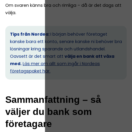
Om svaren känns bra och rimliga – då är det dags att
välja.
Tips från Nordea:
I början behöver företaget
kanske bara ett konto, senare kanske ni behöver bra
lösningar kring sparande och utlandshandel.
Oavsett är det smart att
välja en bank att växa
med.
Läs mer om allt som ingår i Nordeas
företagspaket här.
Sammanfattning – så
väljer du bank som
företagare