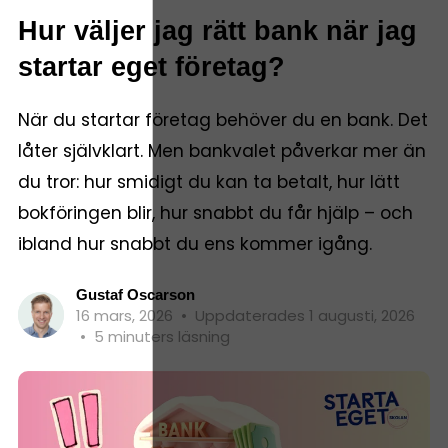
Hur väljer jag rätt bank när jag
startar eget företag?
När du startar företag behöver du en bank. Det
låter självklart. Men bankvalet påverkar mer än
du tror: hur smidigt du kan ta betalt, hur lätt
bokföringen blir, hur snabbt du får hjälp – och
ibland hur snabbt du ens kommer igång.
Gustaf Oscarson
16 mars, 2026
•
Uppdaterades 1 augusti, 2026
•
5 minuters läsning