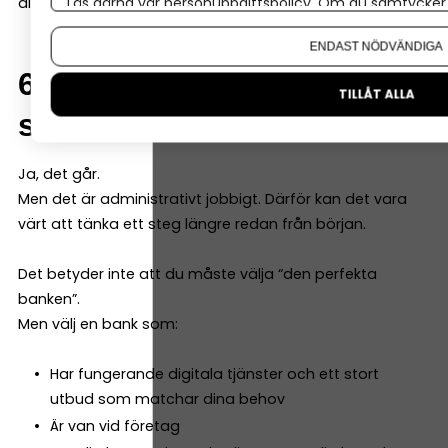
alternativ.
Läs gärna vår
personuppgiftspolicy
. Om du samtycker t
Om du vill ändra ditt val i efterhand hittar du den möjl
ENDAST NÖDVÄNDIGA
6. Kan man byta bank
TILLÅT ALLA
senare?
Ja, det går.
Men det är administrativt jobbigt. Därför kan det vara
värt att tänka ett steg längre redan från början.
Det betyder inte att du måste välja “den perfekta
banken”.
Men välj en bank som:
Har fungerande digitala tjänster och ett stort
utbud som matchar dina behov
Är van vid företag