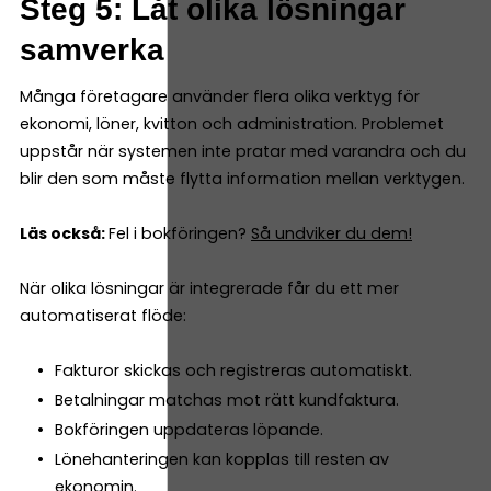
Steg 5: Låt olika lösningar
samverka
Många företagare använder flera olika verktyg för
ekonomi, löner, kvitton och administration. Problemet
uppstår när systemen inte pratar med varandra och du
blir den som måste flytta information mellan verktygen.
Läs också:
Fel i bokföringen?
Så undviker du dem!
När olika lösningar är integrerade får du ett mer
automatiserat flöde:
Fakturor skickas och registreras automatiskt.
Betalningar matchas mot rätt kundfaktura.
Bokföringen uppdateras löpande.
Lönehanteringen kan kopplas till resten av
ekonomin.