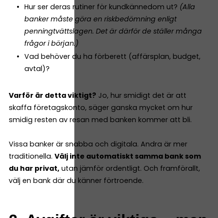
Hur ser deras rutiner för kundkännedom ut?
(Alla
banker måste göra en riskbedömning enligt
penningtvättslagen. Det är därför de ställer många
frågor i början.)
Vad behöver du ha förberett (affärsplan, budget,
avtal)?
Varför är detta viktigt?
Jo, hur smidigt det är att
skaffa företagskonto, säger ganska mycket om hur
smidig resten av resan med banken kommer att bli.
Vissa banker är snabba och digitala. Andra är mer
traditionella.
Välj inte automatiskt samma bank som
du har privat,
utan jämför ordentligt. Och framförallt,
välj en bank där du känner förtroende.