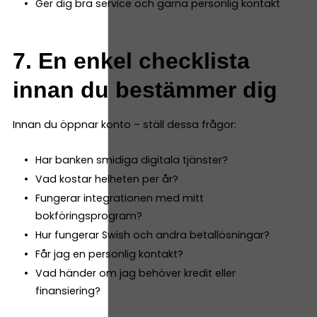
Ger dig bra service och gärna personlig kontakt
7. En enkel checklista
innan du bestämmer dig
Innan du öppnar konto – ställ dessa frågor:
Har banken smidiga digitala tjänster?
Vad kostar helheten per år?
Fungerar integrationen med mitt
bokföringsprogram?
Hur fungerar Swish och andra betallösningar?
Får jag en personlig kontakt?
Vad händer om jag behöver kredit eller
finansiering?