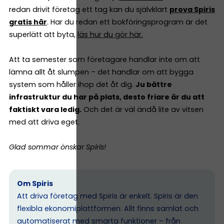
redan drivit företag ett tag kan du självklart
prova Spiris
gratis här
. Har du redan ett bokföringsprogram är det
superlätt att byta,
läs hur du gör här.
Att ta semester som företagare handlar inte om att
lämna allt åt slumpen – det handlar om att bygga
system som håller ihop det åt dig.
Ju bättre
infrastruktur du har på plats, desto friare är du att
faktiskt vara ledig.
Och det är väl ändå lite av vitsen
med att driva eget.
Glad sommar önskar Spiris!
Om Spiris
Att driva företag med Spiris är enkelt. Spiris är den
flexibla ekonomiplattformen. Allt finns samlat och
automatiserat med smarta funktioner – från