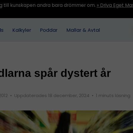
ång till kunskapen andra bara drömmer om.
» Driva Eget Ma
ds
Kalkyler
Poddar
Mallar & Avtal
larna spår dystert år
 2012
•
Uppdaterades 18 december, 2024
•
1 minuts läsning