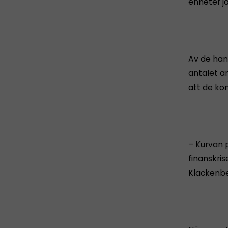
enheter j
Av de han
antalet a
att de ko
– Kurvan p
finanskris
Klackenbe