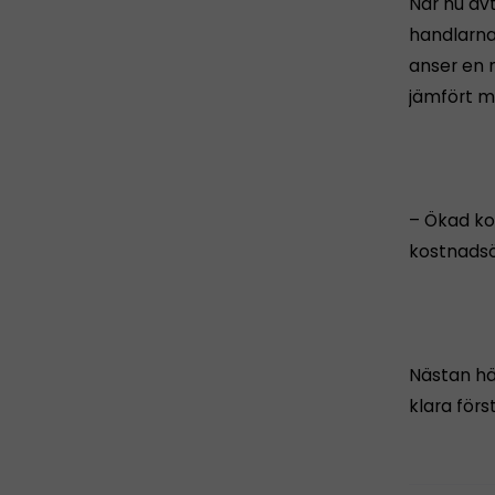
När nu avt
handlarna 
anser en 
jämfört me
– Ökad ko
kostnadsö
Nästan hä
klara förs