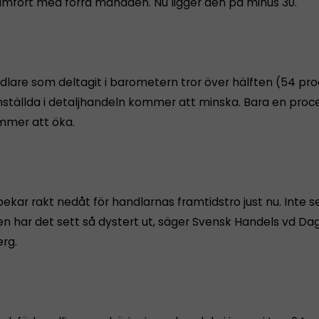
ämfört med förra månaden. Nu ligger den på minus 30.
dlare som deltagit i barometern tror över hälften (54 pro
nställda i detaljhandeln kommer att minska. Bara en proce
mmer att öka.
ekar rakt nedåt för handlarnas framtidstro just nu. Inte 
en har det sett så dystert ut, säger Svensk Handels vd Da
rg.