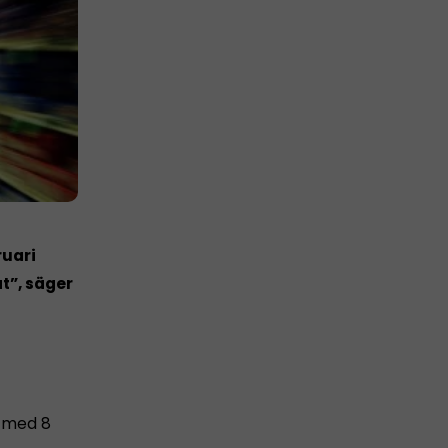
ruari
t”, säger
o med 8