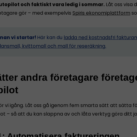
utopilot och faktiskt vara ledig i sommar.
Låt oss visa d
etagare gör – med exempelvis
Spiris ekonomiplattform
so
nnan vi startar!
Här kan du
ladda ned kostnadsfri fakturam
lansmall, kvittomall och mall för reseräkning.
tter andra företagare företag
ilot
ör vi igång. Låt oss gå igenom fem smarta sätt att sätta 
ot – så att du kan slappna av och låta verktyg göra ditt j
1: Automatisera faktureringen