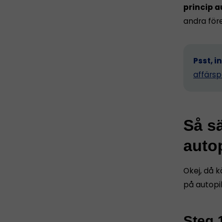
princip a
andra för
Psst, i
affärsp
Så sä
autop
Okej, då k
på autopil
Steg 