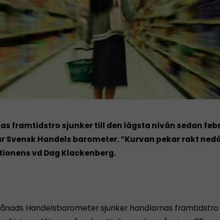
s framtidstro sjunker till den lägsta nivån sedan feb
ar Svensk Handels barometer. ”Kurvan pekar rakt nedå
tionens vd Dag Klackenberg.
ånads Handelsbarometer sjunker handlarnas framtidstr