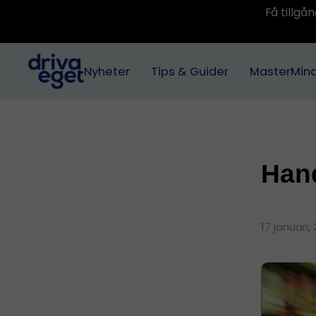
Få tillg
Nyheter
Tips & Guider
MasterMin
Hand
17 januari,