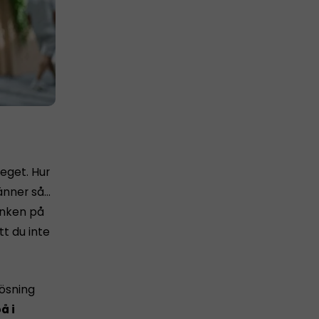
 eget. Hur
känner så…
tanken på
tt du inte
lösning
å i