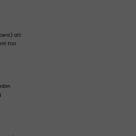
cent) att
nt tror
sedan
g