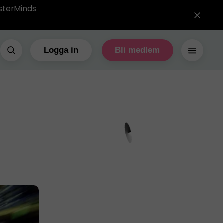
sterMinds
Logga in
Bli medlem