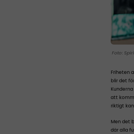
Spir
Friheten a
blir det fö
Kunderna h
att komma 
riktigt ka
Men det b
där alla 