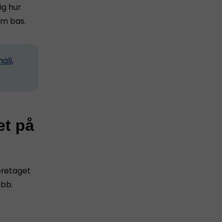
ig hur
m bas.
all,
et på
företaget
obb.