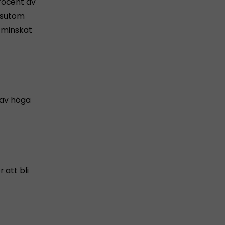
procent av
essutom
 minskat
 av höga
 att bli