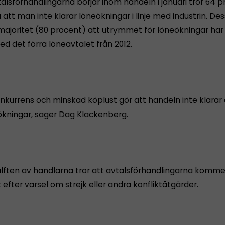
alsförhandlingarna börjar inom handeln i januari tror 64 
att man inte klarar löneökningar i linje med industrin. D
majoritet (80 procent) att utrymmet för löneökningar har
d det förra löneavtalet från 2012.
nkurrens och minskad köplust gör att handeln inte klarar
kningar, säger Dag Klackenberg.
lften av handlarna tror att avtalsförhandlingarna kommer
t efter varsel om strejk eller andra konfliktåtgärder.