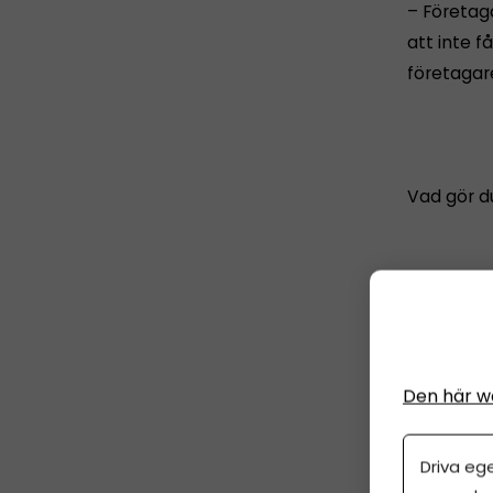
– Företag
att inte f
företaga
Vad gör du
Sjukdom o
Den här w
Driva eg