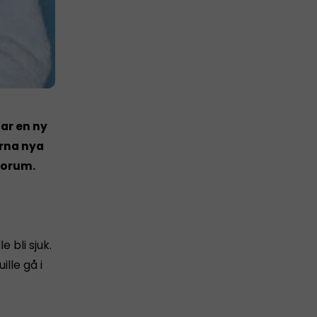
sar en ny
arna nya
 forum.
 bli sjuk.
lle gå i