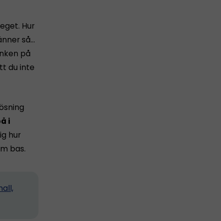
 eget. Hur
känner så…
tanken på
tt du inte
lösning
å i
ig hur
m bas.
all,