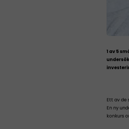
1 av 5 sm
undersökn
investeri
Ett av de 
En ny unde
konkurs o