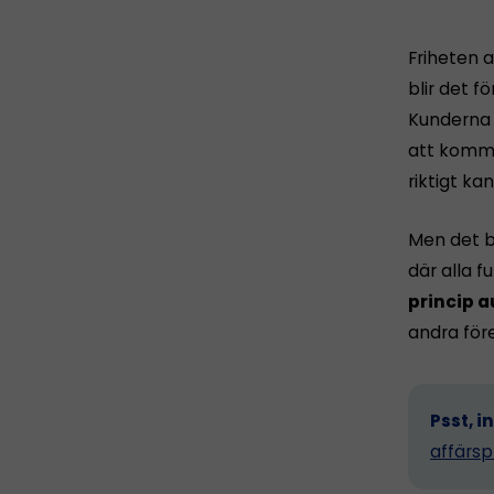
Friheten a
blir det fö
Kunderna h
att komma 
riktigt ka
Men det b
där alla 
princip a
andra för
Psst, i
affärsp