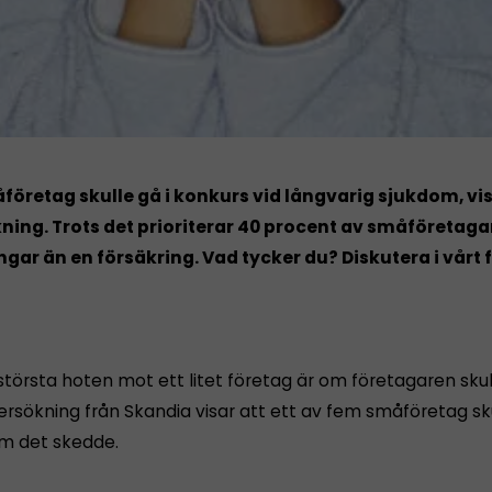
åföretag skulle gå i konkurs vid långvarig sjukdom, vi
ing. Trots det prioriterar 40 procent av småföretag
ngar än en försäkring. Vad tycker du? Diskutera i vårt
största hoten mot ett litet företag är om företagaren skulle
rsökning från Skandia visar att ett av fem småföretag skui
m det skedde.