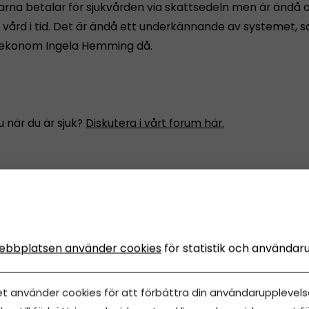
arna betalar för sjukvården via skattsedeln men är ändå o
å vård i tid. Det är ändå ett underkännande av systemet, s
rekonom Ingela Hemming då.
 när du är sjuk?
Diskutera i vårt forum här.
Dela artikeln
ch företagande
ebbplatsen använder cookies
för statistik och användar
et använder cookies för att förbättra din användarupplevelse