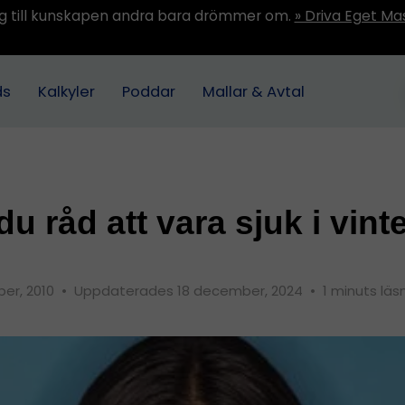
ång till kunskapen andra bara drömmer om.
» Driva Eget Ma
ds
Kalkyler
Poddar
Mallar & Avtal
du råd att vara sjuk i vint
er, 2010
•
Uppdaterades 18 december, 2024
•
1 minuts läs