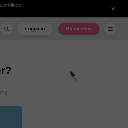
sterMinds
Logga in
Bli medlem
er?
ning