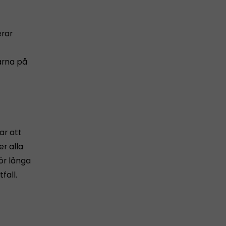
erar
arna på
ar att
r alla
för långa
fall.