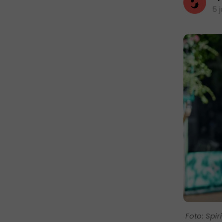
5 
Spir