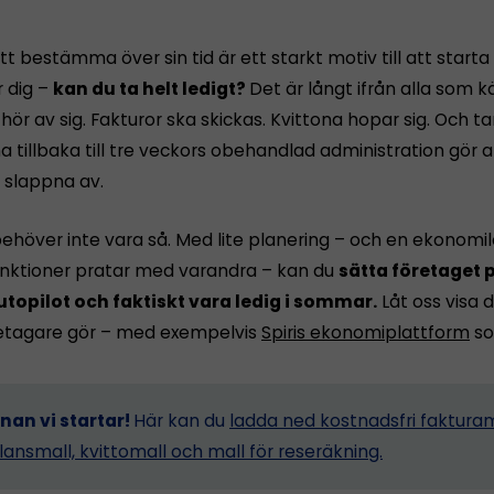
tt bestämma över sin tid är ett starkt motiv till att starta
r dig –
kan du ta helt ledigt?
Det är långt ifrån alla som 
ör av sig. Fakturor ska skickas. Kvittona hopar sig. Och 
tillbaka till tre veckors obehandlad administration gör a
n slappna av.
ehöver inte vara så. Med lite planering – och en ekonomi
funktioner pratar med varandra – kan du
sätta företaget p
utopilot och faktiskt vara ledig i sommar.
Låt oss visa d
etagare gör – med exempelvis
Spiris ekonomiplattform
so
nnan vi startar!
Här kan du
ladda ned kostnadsfri fakturam
lansmall, kvittomall och mall för reseräkning.