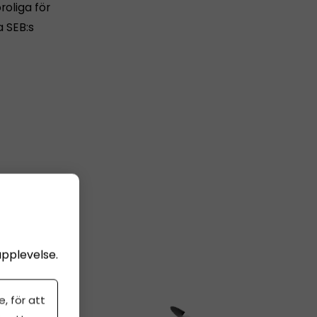
roliga för
a SEB:s
upplevelse.
, för att