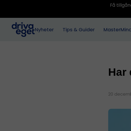
Få tillg
Nyheter
Tips & Guider
MasterMin
Har 
20 decemb