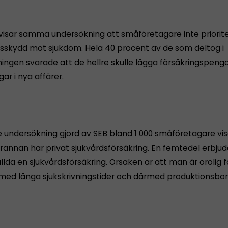
 visar samma undersökning att småföretagare inte priorit
gsskydd mot sjukdom. Hela 40 procent av de som deltog i
ingen svarade att de hellre skulle lägga försäkringspeng
gar i nya affärer.
e undersökning gjord av SEB bland 1 000 småföretagare vis
rannan har privat sjukvårdsförsäkring. En femtedel erbjude
llda en sjukvårdsförsäkring. Orsaken är att man är orolig 
med långa sjukskrivningstider och därmed produktionsbort