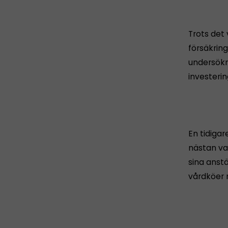
Trots det
försäkrin
undersökn
investerin
En tidigar
nästan va
sina anstä
vårdköer 