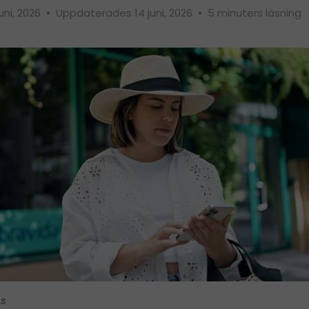
juni, 2026
•
Uppdaterades 14 juni, 2026
•
5 minuters läsning
is