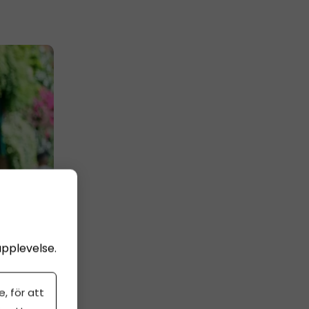
upplevelse.
, för att