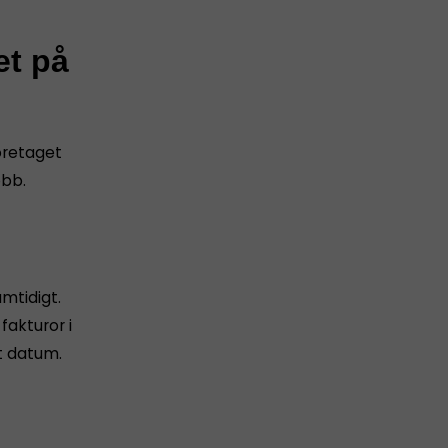
et på
företaget
obb.
amtidigt.
akturor i
t datum.