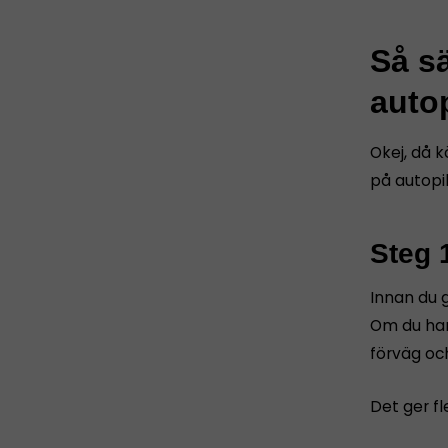
Så sä
autop
Okej, då k
på autopil
Steg 
Innan du g
Om du har
förväg oc
Det ger fl