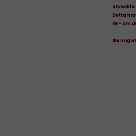
utveckla 
Detta har
ER - om d
Ge mig et
'