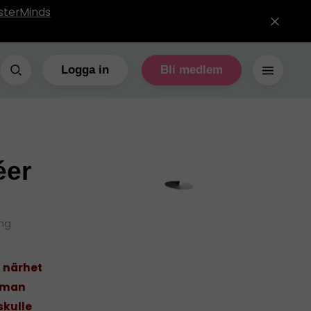
sterMinds
Logga in
Bli medlem
éer
ing
n närhet
r man
skulle