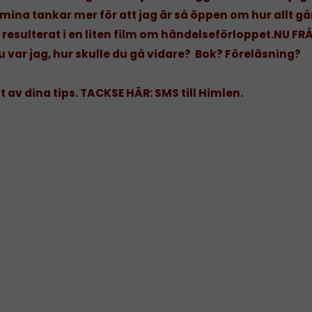
mina tankar mer för att jag är så öppen om hur allt går 
 resulterat i en liten film om händelseförloppet.
NU FR
u var jag, hur skulle du gå vidare? Bok? Föreläsning?
t av dina tips. TACK
SE HÄR: SMS till Himlen.