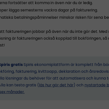
rna fortsätter att komma in även när du är ledig.
ipper lägga semesterns vackra dagar på fakturering.
atiska betalningspåminnelser minskar risken för sena bet
att faktureringen jobbar på även när du inte gör det. Med 
ning är faktureringen också kopplad till bokföringen, så a
st!
piris gratis
Spiris ekonomiplattform är komplett från bö
föring, fakturering, kvittoapp, deklaration och årsredovis
lla lösningar du behöver för att automatisera och kunna 
Alla kan testa gratis (
läs hur gör det här
) och
nystartade b
i sex månader.