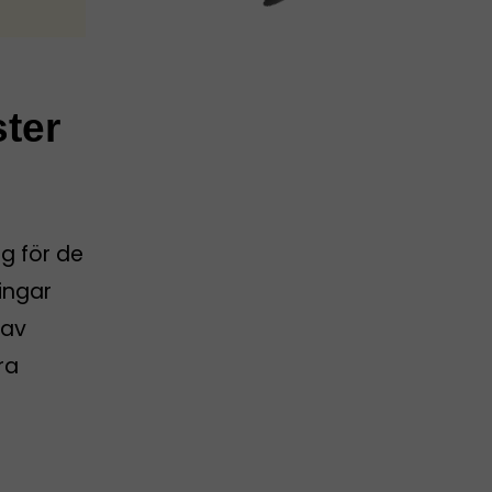
ster
g för de
ingar
 av
ra