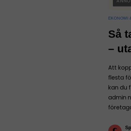
ANNO
EKONOMI 
Så t
– ut
Att kop
flesta f
kan du f
admin nä
företag
Sp