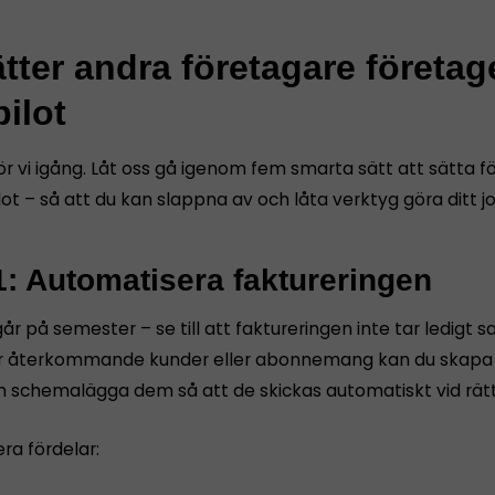
tter andra företagare företag
ilot
ör vi igång. Låt oss gå igenom fem smarta sätt att sätta 
ot – så att du kan slappna av och låta verktyg göra ditt j
1: Automatisera faktureringen
år på semester – se till att faktureringen inte tar ledigt s
 återkommande kunder eller abonnemang kan du skapa f
h schemalägga dem så att de skickas automatiskt vid rät
era fördelar: