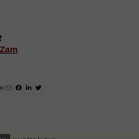
t
oZam
ln