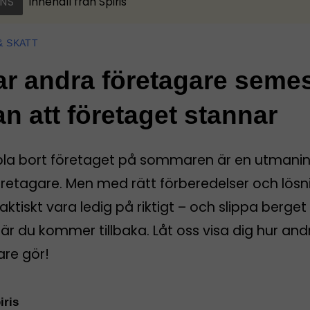
NS
Innehåll från
Spiris
& SKATT
ar andra företagare seme
an att företaget stannar
pla bort företaget på sommaren är en utmanin
öretagare. Men med rätt förberedelser och lösn
aktiskt vara ledig på riktigt – och slippa berget
r du kommer tillbaka. Låt oss visa dig hur and
are gör!
iris