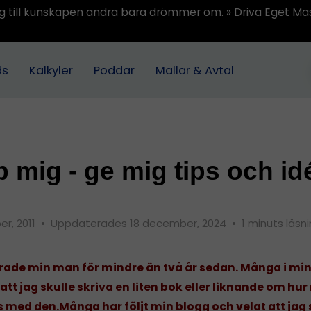
ång till kunskapen andra bara drömmer om.
» Driva Eget Ma
ds
Kalkyler
Poddar
Mallar & Avtal
p mig - ge mig tips och id
er, 2011
•
Uppdaterades 18 december, 2024
•
1 minuts läsn
rade min man för mindre än två år sedan. Många i mi
 att jag skulle skriva en liten bok eller liknande om hu
 med den.
Många har följt min blogg och velat att jag 