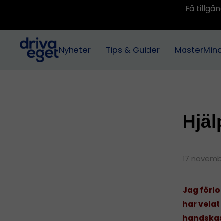
Få tillg
Nyheter
Tips & Guider
MasterMin
Hjäl
17 novemb
Jag förlo
har velat
handskas