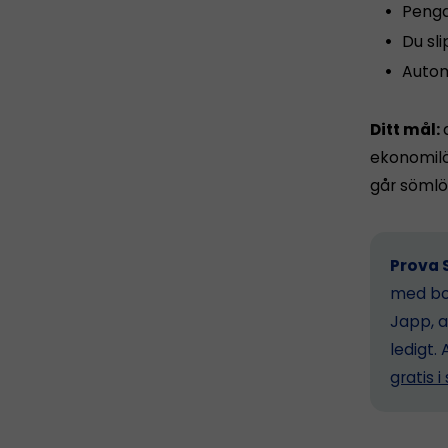
Penga
Du sl
Autom
Ditt mål:
ekonomilös
går sömlö
Prova S
med bok
Japp, a
ledigt. 
gratis 