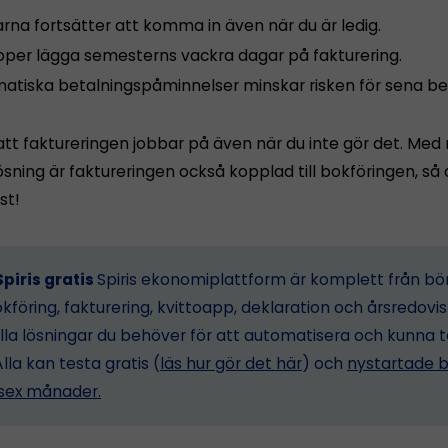
rna fortsätter att komma in även när du är ledig.
ipper lägga semesterns vackra dagar på fakturering.
atiska betalningspåminnelser minskar risken för sena bet
att faktureringen jobbar på även när du inte gör det. Med 
ning är faktureringen också kopplad till bokföringen, så a
st!
piris gratis
Spiris ekonomiplattform är komplett från bö
föring, fakturering, kvittoapp, deklaration och årsredovis
lla lösningar du behöver för att automatisera och kunna 
Alla kan testa gratis (
läs hur gör det här
) och
nystartade b
i sex månader.