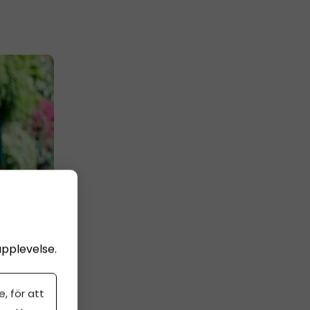
upplevelse.
, för att