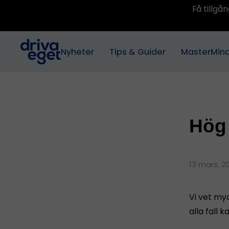
Få tillg
Nyheter
Tips & Guider
MasterMin
Hög 
13 mars, 2
Vi vet myc
alla fall k