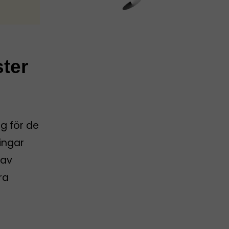
ster
g för de
ingar
 av
ra