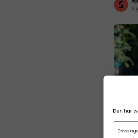
Sp
5 
Den här w
Driva eg
Spir