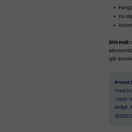
Penga
Du sl
Autom
Ditt mål:
ekonomilös
går sömlö
Prova S
med bok
Japp, a
ledigt. 
gratis 