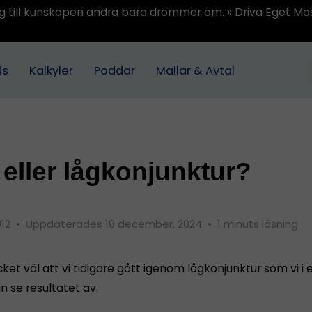
ång till kunskapen andra bara drömmer om.
» Driva Eget Ma
ds
Kalkyler
Poddar
Mallar & Avtal
eller lågkonjunktur?
012
•
Uppdaterades 18 december, 2024
•
1 minuts läsning
ket väl att vi tidigare gått igenom lågkonjunktur som vi i 
an se resultatet av.