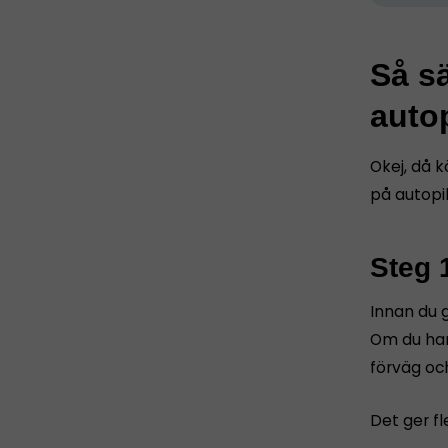
Så sä
autop
Okej, då k
på autopil
Steg 
Innan du g
Om du har
förväg oc
Det ger fl