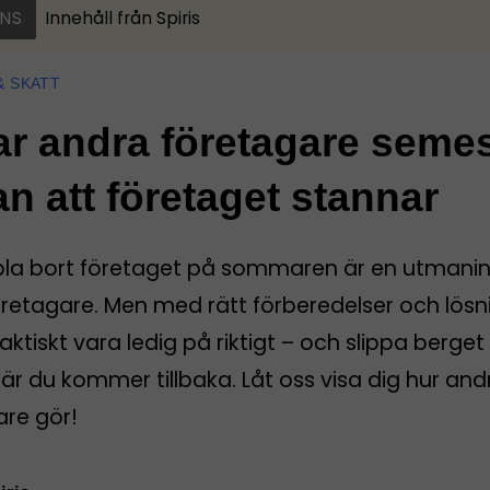
NS
Innehåll från
Spiris
& SKATT
ar andra företagare seme
an att företaget stannar
pla bort företaget på sommaren är en utmanin
öretagare. Men med rätt förberedelser och lösn
aktiskt vara ledig på riktigt – och slippa berget
r du kommer tillbaka. Låt oss visa dig hur and
are gör!