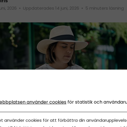
iris
juni, 2026
•
Uppdaterades 14 juni, 2026
•
5 minuters läsning
ebbplatsen använder cookies
för statistik och användar
et använder cookies för att förbättra din användarupplevelse
is