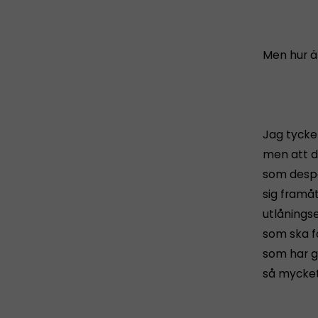
Men hur är
Jag tycke
men att de
som desper
sig framåt
utlånings
som ska f
som har g
så mycket