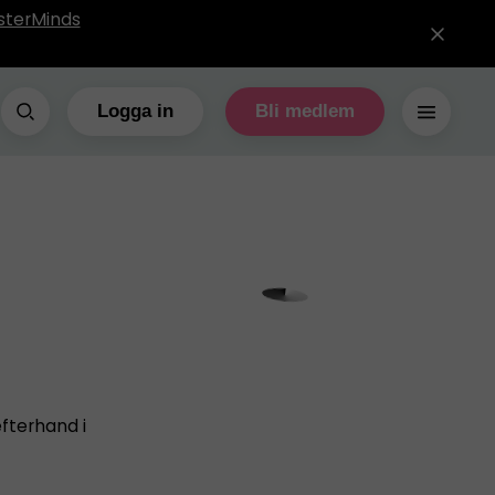
sterMinds
Logga in
Bli medlem
efterhand i