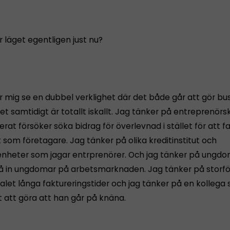
 läget egentligen just nu?
r mig se en dubbel verklighet där det både går att gör bu
t samtidigt är totallt iskallt. Jag tänker på entreprenörs
at försöker söka bidrag för överlevnad i stället för att f
 som företagare. Jag tänker på olika kreditinstitut och
enheter som jagar entrprenörer. Och jag tänker på ungd
å in ungdomar på arbetsmarknaden. Jag tänker på storf
alet långa faktureringstider och jag tänker på en kollega
 att göra att han går på knäna.