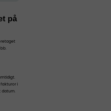
et på
företaget
obb.
amtidigt.
akturor i
t datum.