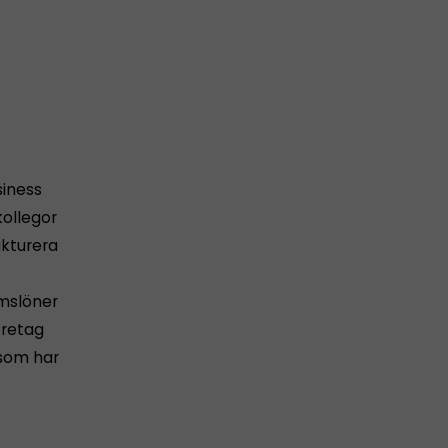
siness
kollegor
akturera
omslöner
öretag
 som har