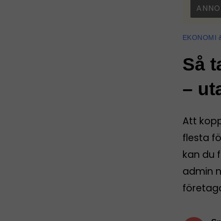
ANNO
EKONOMI 
Så t
– ut
Att kop
flesta f
kan du f
admin nä
företag