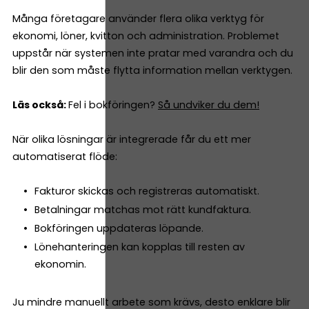
Många företagare använder flera olika verktyg för
ekonomi, löner, kvitton och administration. Problemet
uppstår när systemen inte pratar med varandra och du
blir den som måste flytta information mellan verktygen.
Läs också:
Fel i bokföringen?
Så undviker du dem!
När olika lösningar är integrerade får du ett mer
automatiserat flöde:
Fakturor skickas och registreras automatiskt.
Betalningar matchas mot rätt kundfaktura.
Bokföringen uppdateras löpande.
Lönehanteringen kan kopplas till resten av
ekonomin.
Ju mindre manuellt arbete som krävs, desto enklare blir