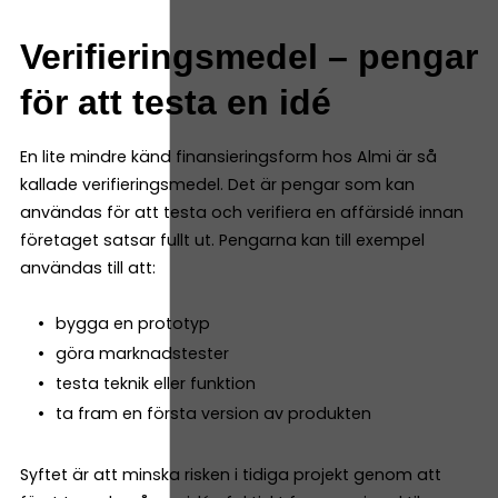
Verifieringsmedel – pengar
för att testa en idé
En lite mindre känd finansieringsform hos Almi är så
kallade verifieringsmedel. Det är pengar som kan
användas för att testa och verifiera en affärsidé innan
företaget satsar fullt ut. Pengarna kan till exempel
användas till att:
bygga en prototyp
göra marknadstester
testa teknik eller funktion
ta fram en första version av produkten
Syftet är att minska risken i tidiga projekt genom att