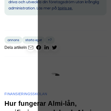
driva och utveckla din företagsdröm utan krånglig
administration. Läs mer på
Spiris.se
.
+7
annons
starta eget
Dela artikeln
FINANSIERINGSSKOLAN
Hur fungerar Almi-lån,