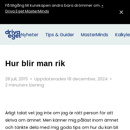
Få tillgång till kunskapen andra bara drömmer om.
»
Driva Eget MasterMinds
Nyheter
Tips & Guider
MasterMinds
Kalkyle
Hur blir man rik
28 juli, 2015
•
Uppdaterades 18 december, 2024
•
2 minuters läsning
Ärligt talat vet jag inte om jag är rätt person för att
skriva om ämnet. Men känner mig påläst inom ämnet
och tänkte dela med mig goda tips om hur du kan bli