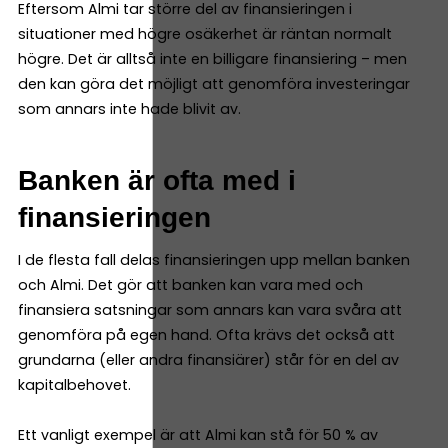
Eftersom Almi tar större del av finansieringen i
situationer med högre osäkerhet är räntan normalt
högre. Det är alltså inte en billigare finansiering – men
den kan göra det möjligt att genomföra investeringar
som annars inte hade blivit av.
Banken är ofta med i
finansieringen
I de flesta fall delas finansieringen upp mellan banken
och Almi. Det gör att banken kan vara med och
finansiera satsningar som annars kan vara svåra att
genomföra på egen hand. Ofta krävs det också att
grundarna (eller andra finansiärer) står för en del av
kapitalbehovet.
Ett vanligt exempel är att Almi kan stå för 50 % av