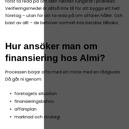
först ta reda på om idén faktiskt fungerar i praktiken.
Verifieringsmedel är alltså inte till för att bygga ett helt
företag – utan för att ta reda på om affären håller. Och
bäst av allt – de behöver normalt inte betalas tillbaka.
Hur ansöker man om
finansiering hos Almi?
Processen börjar ofta med ett möte med en rådgivare.
Då går ni igenom:
företagets situation
finansieringsbehov
affärsplan
marknad och strategi