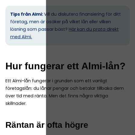
Tips från Almi:
Vill du diskutera finansiering för ditt
företag, men är osäker på vilket lån eller vilken
lösning som passar bäst?
Här kan du prata direkt
med Almi.
Hur fungerar ett Almi-lån?
Ett Almi-lån fungerar i grunden som ett vanligt
företagslån: du lånar pengar och betalar tillbaka dem
över tid med ränta. Men det finns några viktiga
skillnader.
Räntan är ofta högre