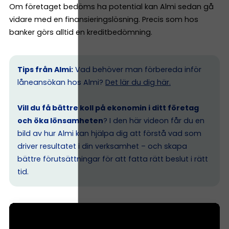
Om företaget bedöms ha potential kan Almi sedan gå
vidare med en finansieringslösning. Precis som hos
banker görs alltid en kreditbedömning.
Tips från Almi:
Vad behöver man förbereda inför
låneansökan hos Almi?
Det lär du dig här.
Vill du få bättre koll på ekonomin i ditt företag
och öka lönsamheten
? I den här videon får du en
bild av hur Almi kan hjälpa dig att förstå vad som
driver resultatet i din verksamhet – och skapa
bättre förutsättningar för att fatta rätt beslut i rätt
tid.