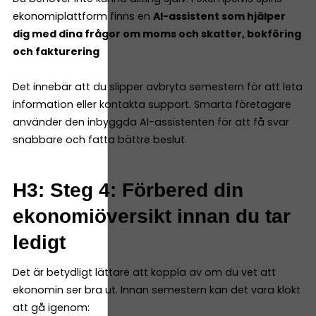
ekonomiplattform finns en
AI-assistent som hjälper
dig med dina frågor om moms och skatter, bokföring
och fakturering
Det innebär att du slipper avbryta semestern för att leta
information eller kontakta support. Smarta företagare
använder den inbyggda AI-assistenten för att få svar
snabbare och fatta bättre beslut.
H3: Steg 4: Förbered din
ekonomiöversikt innan du tar
ledigt
Det är betydligt lättare att koppla av om du vet att
ekonomin ser bra ut. Innan semestern kan det vara klokt
att gå igenom: