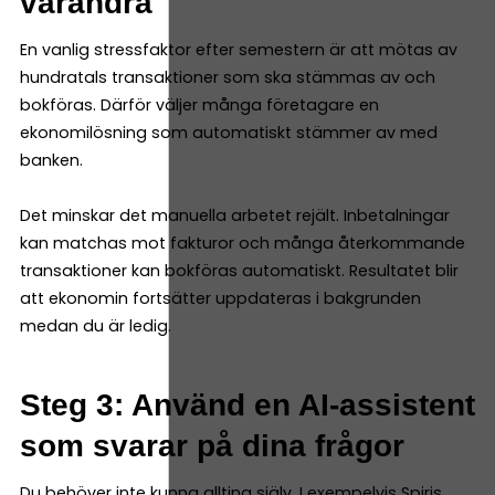
varandra
En vanlig stressfaktor efter semestern är att mötas av
hundratals transaktioner som ska stämmas av och
bokföras. Därför väljer många företagare en
ekonomilösning som automatiskt stämmer av med
banken.
Det minskar det manuella arbetet rejält. Inbetalningar
kan matchas mot fakturor och många återkommande
transaktioner kan bokföras automatiskt. Resultatet blir
att ekonomin fortsätter uppdateras i bakgrunden
medan du är ledig.
Steg 3: Använd en AI-assistent
som svarar på dina frågor
Du behöver inte kunna allting själv. I exempelvis Spiris