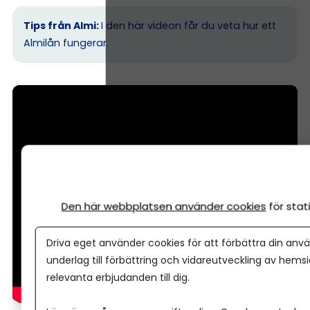
Tips från Almi:
I den här videon får du veta hur ett
Almilån fungerar.
Den här webbplatsen använder cookies
för sta
Driva eget använder cookies för att förbättra din anvä
underlag till förbättring och vidareutveckling av hems
relevanta erbjudanden till dig.