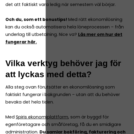
det att faktiskt vara ledig när semestern väl börjar.
Och du, som ett bonustips!
Med rätt ekonomilösning
kan du också automatisera hela löneprocessen – från
underlag till utbetalning. Nice va?
Läs mer om hur det
fungerar här.
Vilka verktyg behöver jag för
att lyckas med detta?
Alla steg ovan förutsätter en ekonomilösning som
faktiskt fungerar i bakgrunden – utan att du behöver
bevaka det hela tiden.
Med
Spiris ekonomiplattform
, som är byggd för
egenföretagare och småföretag, få du en smidigare
administration.
Du samlar bokföring, fakturering och