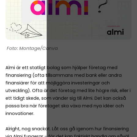
Montage/Canva
Almi är ett statligt bolag som hjälper företag med
finansiering (ofta tillsammans med bank eller andra
finansiärer för att möjliggöra investeringar och
utveckling). Ofta är det företag med lite högre risk, eller i
ett tidigt skede, som vänder sig till Almi. Det kan också
passa bra när företaget ska växa med nya idéer och
innovationer.
Alright, nog snackat. Låt oss gå igenom hur finansiering
via Almi fungerar – för det kan faktiskt handla om såväl