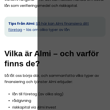
lån som verifieringsmedel och riskkapital.
Tips från Almi:
Så här kan Almi finansiera ditt
företag
– läs om olika typer av lån
Vilka är Almi – och varför
finns de?
Så låt oss börja där, och sammanfatta vilka typer av
finansiering och tjänster Almi erbjuder:
lån till företag (av olika slag)
rådgivning
riskkapital via Almi Invest