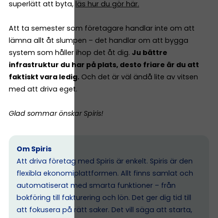
superlätt att byta,
läs hur du gör här.
Att ta semester som företagare handlar inte om att
lämna allt åt slumpen – det handlar om att bygga
system som håller ihop det åt dig.
Ju bättre
infrastruktur du har på plats, desto friare är du att
faktiskt vara ledig.
Och det är väl ändå lite av vitsen
med att driva eget.
Glad sommar önskar Spiris!
Om Spiris
Att driva företag med Spiris är enkelt. Spiris är den
flexibla ekonomiplattformen. Allt finns samlat och
automatiserat med smarta funktioner – från
bokföring till fakturering och lön. Det ger dig tid till
att fokusera på rätt saker. Det vill säga att starta,