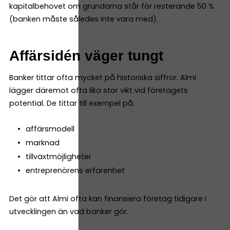
kapitalbehovet om grundarna står för resterande 50 %
(banken måste således inte vara med).
Affärsidén väger tungt
Banker tittar ofta mycket på historiska siffror. Almi
lägger däremot ofta lika stor vikt vid företagets
potential. De tittar till exempel på:
affärsmodell
marknad
tillväxtmöjligheter
entreprenörens erfarenhet
Det gör att Almi ofta kan finansiera företag tidigare i
utvecklingen än vad banker gör.