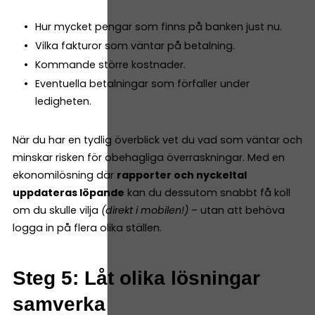
Hur mycket pengar som finns på banken just nu.
Vilka fakturor som väntar på betalning.
Kommande större kostnader.
Eventuella betalningar som förfaller under
ledigheten.
När du har en tydlig överblick vet du vad som väntar och
minskar risken för obehagliga överraskningar. Med en
ekonomilösning där
rapporter och nyckeltal
uppdateras löpande
kan du dessutom snabbt få koll
om du skulle vilja
(direkt i mobilen!)
– utan att behöva
logga in på flera olika ställen.
Steg 5: Låt olika lösningar
samverka