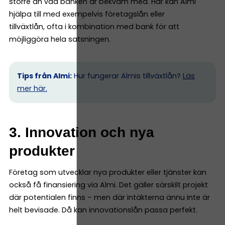
större än vad banken är bekväm med. Här kan Almi
hjälpa till med exempelvis företagslån eller
tillväxtlån, ofta i kombination med bank för att
möjliggöra hela satsningen.
Tips från Almi:
Hur fungerar Almis tillväxtlån?
Läs
mer här.
3. Innovation och nya
produkter
Företag som utvecklar nya produkter eller tjänster kan
också få finansiering via Almi. Det gäller särskilt projekt
där potentialen finns – men där intäkterna ännu inte är
helt bevisade. Då kan innovationslån passa perfekt.