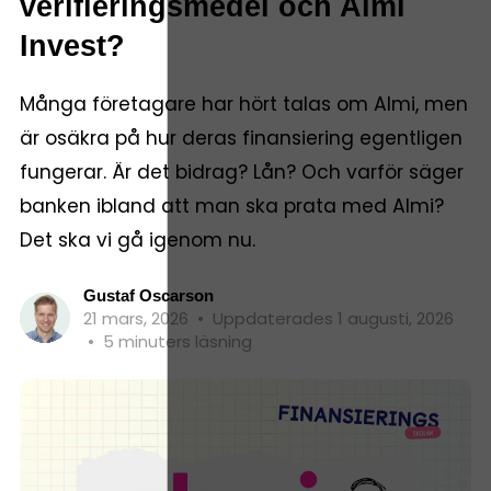
verifieringsmedel och Almi
Invest?
Många företagare har hört talas om Almi, men
är osäkra på hur deras finansiering egentligen
fungerar. Är det bidrag? Lån? Och varför säger
banken ibland att man ska prata med Almi?
Det ska vi gå igenom nu.
Gustaf Oscarson
21 mars, 2026
•
Uppdaterades 1 augusti, 2026
•
5 minuters läsning