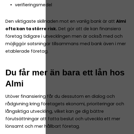
verifieringsmedel
Den viktigaste skillnaden mot en vanlig bank är att
Almi
ofta kan ta större risk.
Det gör att de kan finansiera
företag tidigare i utvecklingen men är också med och
möjliggör satsningar tillsammans med bank även i mer
etablerade företag.
Du får mer än bara ett lån hos
Almi
Utöver finansiering får du dessutom en dialog och
rådgivning kring företagets ekonomi, prioriteringar och
långsiktiga utveckling, vilket kan ge dig bättre
förutsättningar att fatta beslut och utveckla ett mer
lönsamt och mer hållbart företag.