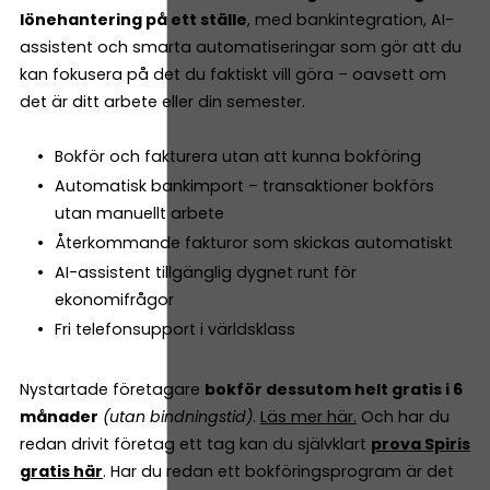
lönehantering på ett ställe
, med bankintegration, AI-
assistent och smarta automatiseringar som gör att du
kan fokusera på det du faktiskt vill göra – oavsett om
det är ditt arbete eller din semester.
Bokför och fakturera utan att kunna bokföring
Automatisk bankimport – transaktioner bokförs
utan manuellt arbete
Återkommande fakturor som skickas automatiskt
AI-assistent tillgänglig dygnet runt för
ekonomifrågor
Fri telefonsupport i världsklass
Nystartade företagare
bokför dessutom helt gratis i 6
månader
(utan bindningstid)
.
Läs mer här.
Och har du
redan drivit företag ett tag kan du självklart
prova Spiris
gratis här
. Har du redan ett bokföringsprogram är det