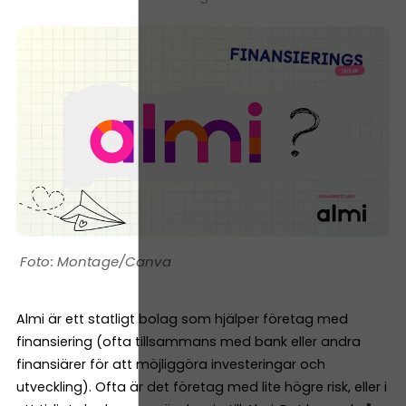
Montage/Canva
Almi är ett statligt bolag som hjälper företag med
finansiering (ofta tillsammans med bank eller andra
finansiärer för att möjliggöra investeringar och
utveckling). Ofta är det företag med lite högre risk, eller i