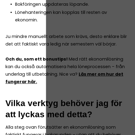
Bokföringen uppdateras löpande.
Lönehanteringen kan kopplas till resten av
ekonomin.
Ju mindre manuellt arbete som krävs, desto enklare blir
det att faktiskt vara ledig när semestern väl börjar.
Och du, som ett bonustips!
Med rätt ekonomilösning
kan du också automatisera hela löneprocessen – från
underlag till utbetalning. Nice va?
Läs mer om hur det
fungerar här.
Vilka verktyg behöver jag för
att lyckas med detta?
Alla steg ovan förutsätter en ekonomilösning som
faktiskt fungerar i bakgrunden – utan att du behöver