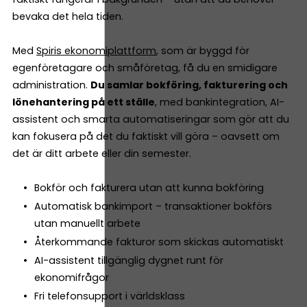
bevaka det hela tiden.
Med
Spiris ekonomiplattform
, som är byggd för
egenföretagare och småföretag, få du en smidigare
administration.
Du samlar bokföring, fakturering och
lönehantering på ett ställe
, med bankintegration, AI-
assistent och smarta automatiseringar som gör att du
kan fokusera på det du faktiskt vill göra – oavsett om
det är ditt arbete eller din semester.
Bokför och fakturera utan att kunna bokföring
Automatisk bankimport – transaktioner bokförs
utan manuellt arbete
Återkommande fakturor som skickas automatiskt
AI-assistent tillgänglig dygnet runt för
ekonomifrågor
Fri telefonsupport i världsklass