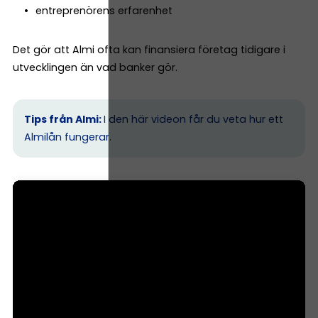
entreprenörens erfarenhet
Det gör att Almi ofta kan finansiera företag tidigare i
utvecklingen än vad banker gör.
Tips från Almi:
I den här videon får du veta hur ett
Almilån fungerar.