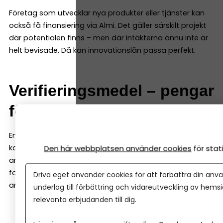
Företag som utvecklar nya produkter eller tjänster kan
också få finansiering via Almi. Det gäller särskilt projekt
där potentialen finns – men där intäkterna ännu inte är
helt bevisade. Då kan innovationslån passa perfekt.
Verifieringsmedel – pengar
för att testa en idé
En lite mindre känd finansieringsform hos Almi är så
kallade verifieringsmedel. Det är pengar som kan
Den här webbplatsen använder cookies
för sta
användas för att testa och verifiera en affärsidé innan
företaget satsar fullt ut. Pengarna kan till exempel
Driva eget använder cookies för att förbättra din anvä
användas till att:
underlag till förbättring och vidareutveckling av hems
relevanta erbjudanden till dig.
bygga en prototyp