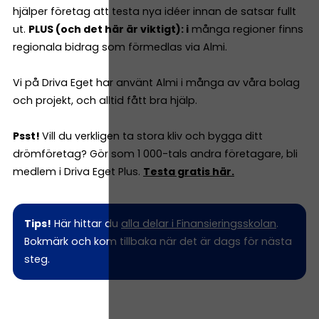
hjälper företag att testa nya idéer innan de satsar fullt
ut.
PLUS (och det här är viktigt): i
många regioner finns
regionala bidrag som förmedlas via Almi.
Vi på Driva Eget har använt Almi i många av våra bolag
och projekt, och alltid fått bra hjälp.
Psst!
Vill du verkligen ta stora kliv och bygga ditt
drömföretag? Gör som 1 000-tals andra företagare, bli
medlem i Driva Eget Plus.
Testa gratis här.
Tips!
Här hittar du
alla delar i Finansieringsskolan
.
Bokmärk och kom tillbaka när det är dags för nästa
steg.