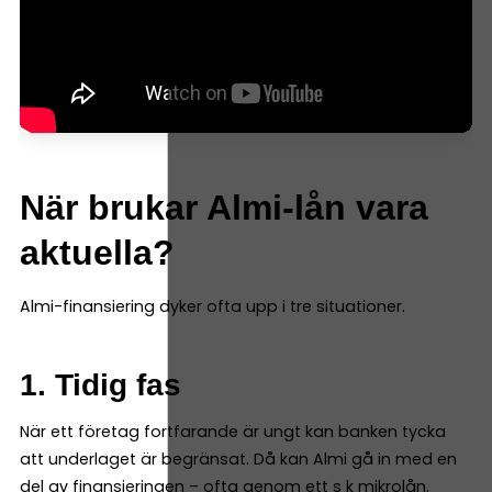
När brukar Almi-lån vara
aktuella?
Almi-finansiering dyker ofta upp i tre situationer.
1. Tidig fas
När ett företag fortfarande är ungt kan banken tycka
att underlaget är begränsat. Då kan Almi gå in med en
del av finansieringen – ofta genom ett s k mikrolån.