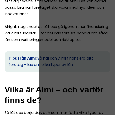
ett tidigt skede, som vänder sig till Almi. Det kan också
passa bra när företaget ska växa med nya idéer och
innovationer.
Alright, nog snackat. Låt oss gå igenom hur finansiering
via Almi fungerar – för det kan faktiskt handla om såväl
lån som verifieringsmedel och riskkapital.
Tips från Almi:
Så här kan Almi finansiera ditt
företag
– läs om olika typer av lån
Vilka är Almi – och varför
finns de?
Så låt oss börja där, och sammanfatta vilka typer av