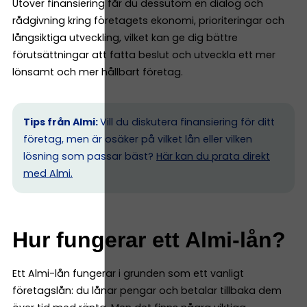
Utöver finansiering får du dessutom en dialog och
rådgivning kring företagets ekonomi, prioriteringar och
långsiktiga utveckling, vilket kan ge dig bättre
förutsättningar att fatta beslut och utveckla ett mer
lönsamt och mer hållbart företag.
Tips från Almi:
Vill du diskutera finansiering för ditt
företag, men är osäker på vilket lån eller vilken
lösning som passar bäst?
Här kan du prata direkt
med Almi.
Hur fungerar ett Almi-lån?
Ett Almi-lån fungerar i grunden som ett vanligt
företagslån: du lånar pengar och betalar tillbaka dem