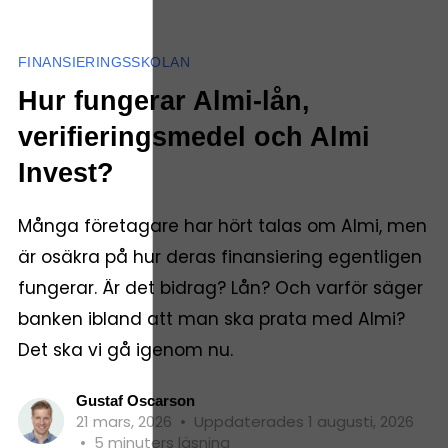
FINANSIERINGSSKOLAN
Hur fungerar Almi-lån,
verifieringsmedel och Almi
Invest?
Många företagare har hört talas om Almi, men
är osäkra på hur deras finansiering egentligen
fungerar. Är det bidrag? Lån? Och varför säger
banken ibland att man ska prata med Almi?
Det ska vi gå igenom nu.
Gustaf Oscarson
21 mars, 2026
•
Uppdaterades 1 augusti, 2026
•
5 minuters läsning