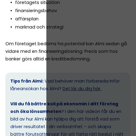
företagets situation
finansieringsbehov
affärsplan
marknad och strategi
Om företaget bedöms ha potential kan Almi sedan gå
vidare med en finansieringslösning. Precis som hos
banker görs alltid en kreditbedömning.
Tips från Almi:
Vad behöver man förbereda inför
låneansökan hos Almi?
Det lär du dig här.
Vill du få bättre koll på ekonomin i ditt företag
och öka lönsamheten
? I den här videon får du en
bild av hur Almi kan hjälpa dig att förstå vad som
driver resultatet i din verksamhet – och skapa
bättre förutsättningar för att fatta rätt beslut i rätt