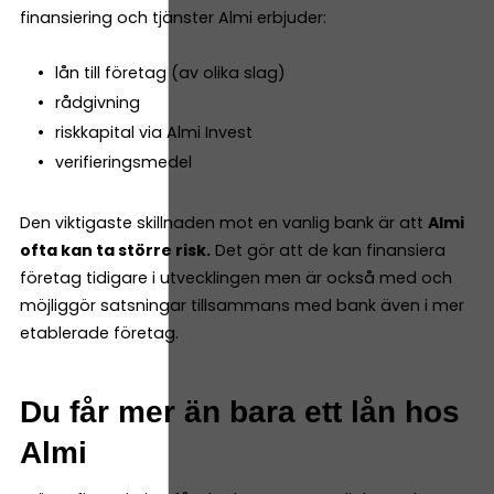
finansiering och tjänster Almi erbjuder:
lån till företag (av olika slag)
rådgivning
riskkapital via Almi Invest
verifieringsmedel
Den viktigaste skillnaden mot en vanlig bank är att
Almi
ofta kan ta större risk.
Det gör att de kan finansiera
företag tidigare i utvecklingen men är också med och
möjliggör satsningar tillsammans med bank även i mer
etablerade företag.
Du får mer än bara ett lån hos
Almi