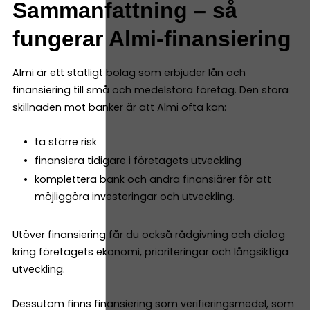
Sammanfattning – så
fungerar Almi-finansiering
Almi är ett statligt bolag som erbjuder lån och
finansiering till små och medelstora företag. Den stora
skillnaden mot banker är att Almi ofta kan:
ta större risk
finansiera tidigare i företagets utveckling
komplettera bank och andra finansiärer för att
möjliggöra investeringar och utveckling.
Utöver finansiering får du också rådgivning och dialog
kring företagets ekonomi, prioriteringar och långsiktiga
utveckling.
Dessutom finns finansiering som verifieringsmedel, som