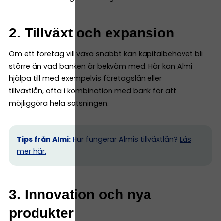
2. Tillväxt och expansion
Om ett företag vill växa snabbt kan kapitalbehovet bli
större än vad banken är bekväm med. Här kan Almi
hjälpa till med exempelvis företagslån eller
tillväxtlån, ofta i kombination med bank för att
möjliggöra hela satsningen.
Tips från Almi:
Hur fungerar Almis tillväxtlån?
Läs
mer här.
3. Innovation och nya
produkter