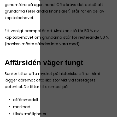
genomföra på egen hand. Ofta krävs det också att
grundarna (eller andra finansiärer) står för en del av
kapitalbehovet.
Ett vanligt exempel är att Almi kan stå för 50 % av
kapitalbehovet om grundarna står för resterande 50 %
(banken måste således inte vara med).
Affärsidén väger tungt
Banker tittar ofta mycket på historiska siffror. Almi
lägger däremot ofta lika stor vikt vid företagets
potential. De tittar till exempel på:
affärsmodell
marknad
tillväxtmöjligheter