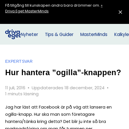
Få tillgång till kunskapen andra bara drömmer om.
»
Driva Eget MasterMinds
Nyheter
Tips & Guider
MasterMinds
Kalkyle
EXPERTSVAR
Hur hantera ”ogilla”-­knappen?
11 juli, 2016
•
Uppdaterades 18 december, 2024
•
1 minuts läsning
Jag har läst att Facebook är på väg att lansera en
ogilla-knapp. Hur ska man som företagare
hantera/tänka kring detta? Det blir ju inte så bra
marknadsföring om man får tummen ner …