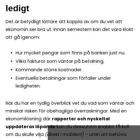
ledigt
Det är betydligt lättare att koppla av om du vet att
ekonomin ser bra ut. Innan semestern kan det vara klokt
att gå igenom:
Hur mycket pengar som finns på banken just nu.
Vilka fakturor som väntar på betalning.
Kommande större kostnader.
Eventuella betalningar som förfaller under
ledigheten.
När du har en tydlig överblick vet du vad som väntar och
minskar risken för obehagliga överraskningar. Med en
ekonomilösning där
rapporter och nyckeltal
uppdateras löpande
kan du dessutom snabbt få koll
om du skulle vilja
(direkt i mobilen!)
– utan att behöva