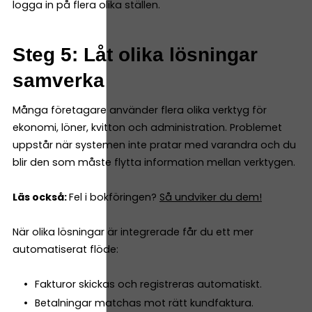
logga in på flera olika ställen.
Steg 5: Låt olika lösningar
samverka
Många företagare använder flera olika verktyg för
ekonomi, löner, kvitton och administration. Problemet
uppstår när systemen inte pratar med varandra och du
blir den som måste flytta information mellan verktygen.
Läs också:
Fel i bokföringen?
Så undviker du dem!
När olika lösningar är integrerade får du ett mer
automatiserat flöde:
Fakturor skickas och registreras automatiskt.
Betalningar matchas mot rätt kundfaktura.