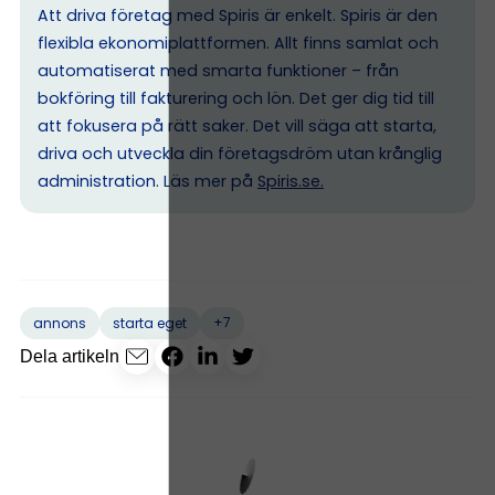
Att driva företag med Spiris är enkelt. Spiris är den
flexibla ekonomiplattformen. Allt finns samlat och
automatiserat med smarta funktioner – från
bokföring till fakturering och lön. Det ger dig tid till
att fokusera på rätt saker. Det vill säga att starta,
driva och utveckla din företagsdröm utan krånglig
administration. Läs mer på
Spiris.se
.
+7
annons
starta eget
Dela artikeln