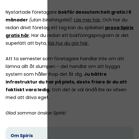
Nystartade företagare
bokför dessutom helt gratis i 6
månader
(utan bindningstid)
.
Läs mer här.
Och har du
redan drivit företag ett tag kan du självklart
prova Spiris
gratis här
. Har du redan ett bokföringsprogram är det
superlätt att byta,
läs hur du gör här.
Att ta semester som företagare handlar inte om att
lämna allt åt slumpen – det handlar om att bygga
system som håller ihop det åt dig.
Ju bättre
infrastruktur du har på plats, desto friare är du att
faktiskt vara ledig.
Och det är väl ändå lite av vitsen
med att driva eget.
Glad sommar önskar Spiris!
Om Spiris