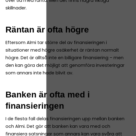
över tid med ränta. Men det finns några viktiga
skillnader.
Räntan är ofta högre
Eftersom Almi tar större del av finansieringen i
situationer med högre osäkerhet är räntan normalt
högre. Det är alltså inte en billigare finansiering – men
den kan göra det möjligt att genomföra investeringar
som annars inte hade blivit av.
Banken är ofta med i
finansieringen
I de flesta fall delas finansieringen upp mellan banken
och Almi. Det gör att banken kan vara med och
finansiera satsningar som annars kan vara svåra att