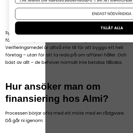
göra marknadstester
Läs gärna vår
personuppgiftspolicy
. Om du samtycker t
testa teknik eller funktion
Om du vill ändra ditt val i efterhand hittar du den möjl
ENDAST NÖDVÄNDIGA
ta fram en första version av produkten
TILLÅT ALLA
Syftet är att minska risken i tidiga projekt genom att
först ta reda på om idén faktiskt fungerar i praktiken.
Verifieringsmedel är alltså inte till för att bygga ett helt
företag – utan för att ta reda på om affären håller. Och
bäst av allt – de behöver normalt inte betalas tillbaka.
Hur ansöker man om
finansiering hos Almi?
Processen börjar ofta med ett möte med en rådgivare.
Då går ni igenom: