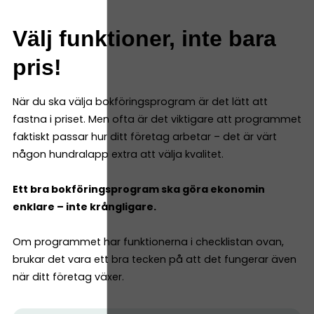
Välj funktioner, inte bara
pris!
När du ska välja bokföringsprogram är det lätt att
fastna i priset. Men ofta är det viktigare att programmet
faktiskt passar hur ditt företag arbetar – det är värt
någon hundralapp extra att välja kvalitet.
Ett bra bokföringsprogram ska göra ekonomin
enklare – inte krångligare.
Om programmet har funktionerna i checklistan ovan,
brukar det vara ett bra tecken på att det fungerar även
när ditt företag växer.