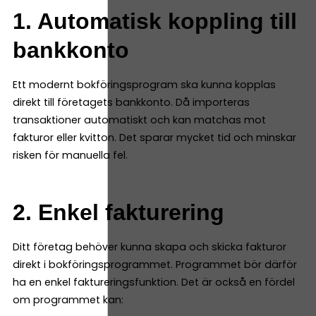
1. Automatisk koppling till
bankkonto
Ett modernt bokföringsprogram ska kunna kopplas
direkt till företagets bankkonto. Då importeras
transaktioner automatiskt och kan matchas mot
fakturor eller kvitton. Det sparar mycket tid och minskar
risken för manuella fel.
2. Enkel fakturering
Ditt företag behöver kunna skapa och skicka fakturor
direkt i bokföringsprogrammet. Programmet bör därför
ha en enkel faktureringsfunktion. Det är också en fördel
om programmet kan: