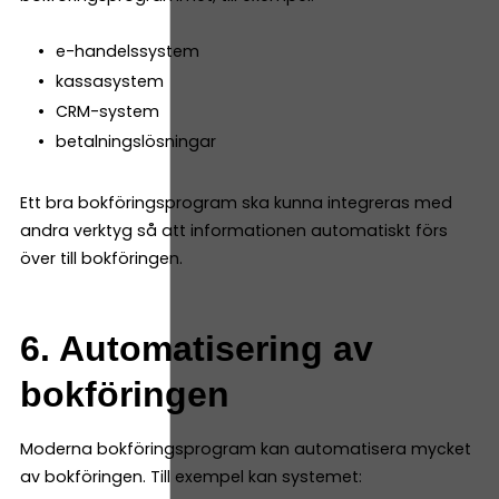
e-handelssystem
kassasystem
CRM-system
betalningslösningar
Ett bra bokföringsprogram ska kunna integreras med
andra verktyg så att informationen automatiskt förs
över till bokföringen.
6. Automatisering av
bokföringen
Moderna bokföringsprogram kan automatisera mycket
av bokföringen. Till exempel kan systemet: