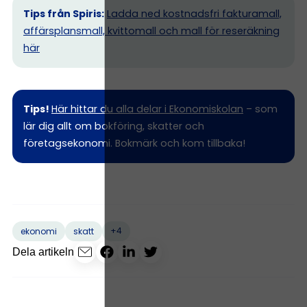
Tips från Spiris:
Ladda ned kostnadsfri fakturamall,
affärsplansmall, kvittomall och mall för reseräkning
här
Tips!
Här hittar du alla delar i Ekonomiskolan
– som
lär dig allt om bokföring, skatter och
företagsekonomi. Bokmärk och kom tillbaka!
+4
ekonomi
skatt
Dela artikeln