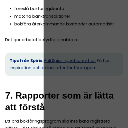
föreslå bokföringskonto
matcha banktransaktioner
bokföra återkommande kostnader automatiskt
Det gör arbetet betydligt snabbare.
Tips från Spiris:
Följ Spiris nyhetsbrev här.
Få tips,
inspiration och aktualiteter för företagare.
7. Rapporter som är lätta
att förstå
Ett bra bokföringsprogram ska inte bara registrera