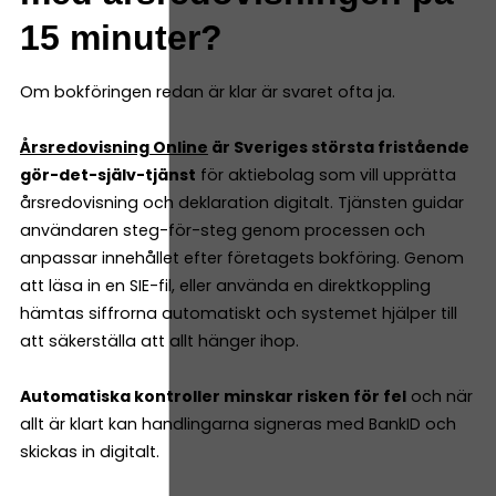
15 minuter?
Om bokföringen redan är klar är svaret ofta ja.
Årsredovisning Online
är Sveriges största fristående
gör-det-själv-tjänst
för aktiebolag som vill upprätta
årsredovisning och deklaration digitalt. Tjänsten guidar
användaren steg-för-steg genom processen och
anpassar innehållet efter företagets bokföring. Genom
att läsa in en SIE-fil, eller använda en direktkoppling
hämtas siffrorna automatiskt och systemet hjälper till
att säkerställa att allt hänger ihop.
Automatiska kontroller minskar risken för fel
och när
allt är klart kan handlingarna signeras med BankID och
skickas in digitalt.