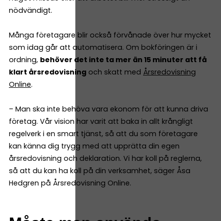
nödvändigt.
Många företagare blir också förvånade över hur mycket
som idag går att automatisera. Om bokföringen är i
ordning,
behöver det inte ta mer än 15 minuter att få
klart årsredovisning
och skatt med
Årsredovisning
Online
.
– Man ska inte behöva vara ekonom för att kunna driva
företag. Vår vision har varit att baka in allt krångligt
regelverk i en smart tjänst, så att du som företagare
kan känna dig trygg med att upprätta din egen
årsredovisning och deklaration. Vi har koll på reglerna,
så att du kan ha koll på din verksamhet, säger Åsa
Hedgren på Årsredovisning Online.