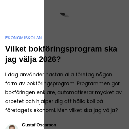
EKONOMISKOLAN
Vilket bokföringsprogram ska
jag välja 2026?
I dag använder nästan alla företag någon
form av bokföringsprogram. Programmen gör
bokföringen enklare, automatiserar mycket av
arbetet och hjälper dig att hålla koll på
företagets ekonomi. Men vilket ska jag välja?
Gustaf Oscarson