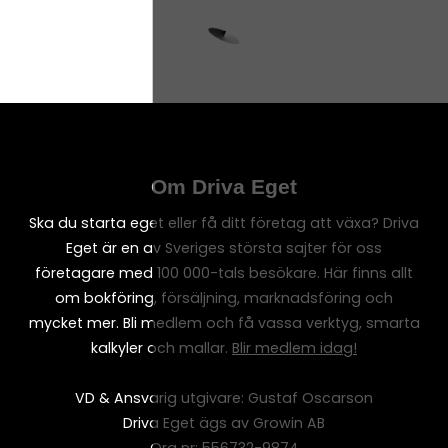
Om Driva Eget
Ska du starta eget eller få ditt företag att växa? Driva
Eget är en av Sveriges största sajter för oss
företagare med 100 000-tals besökare. Här finns allt
om bokföring, försäljning, marknadsföring och
mycket mer. Bli medlem och få vassa verktyg, smarta
kalkyler och mallar.
Blir medlem idag!
VD & Ansvarig utgivare: Gustaf Oscarson
Driva Eget ägs av Growin AB
Org nr: 556732-9874