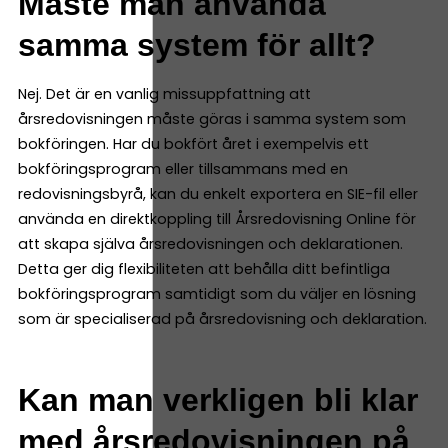
Måste man använda
samma system för allt?
Nej. Det är en vanlig missuppfattning att
årsredovisningen måste göras i samma system som
bokföringen. Har du bokfört året i exempelvis ett
bokföringsprogram eller tillsammans med en
redovisningsbyrå, kan du enkelt exportera en SIE-fil eller
använda en direktkoppling till Årsredovisning Online för
att skapa själva årsredovisningen och deklarationen.
Detta ger dig flexibiliteten att behålla ditt befintliga
bokföringsprogram samtidigt som du väljer en lösning
som är specialiserad på årsredovisning och deklaration.
Kan man verkligen bli klar
med årsredovisningen på