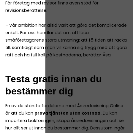
För företag med revisor finns även stöd för
revisionsberättelse.
– Vår ambition har alltid varit att göra det komplicerade
enkelt. För oss handlar det om att lösa
småföretagarens stora utmaning: att få tiden att räcka
till, samtidigt som man vill känna sig trygg med att göra
rätt och ha full koll på kostnaderna, berättar Åsa.
Testa gratis innan du
bestämmer dig
En av de största fördelarna med Årsredovisning Online
är att du kan
prova tjänsten utan kostnad.
Du kan
importera bokföringen, skapa årsredovisningen och se
hur allt ser ut innan du bestämmer dig. Dessutom ingår