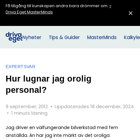
Få tillgång till kunskapen andra bara drömmer om.
»
Driva Eget MasterMinds
Nyheter
Tips & Guider
MasterMinds
Kalkyle
EXPERTSVAR
Hur lugnar jag orolig
personal?
9 september, 2012
•
Uppdaterades 18 december, 2024
•
1 minuts läsning
Jag driver en välfungerande bilverkstad med fem
anställda. Än har jag inte märkt av det oroliga