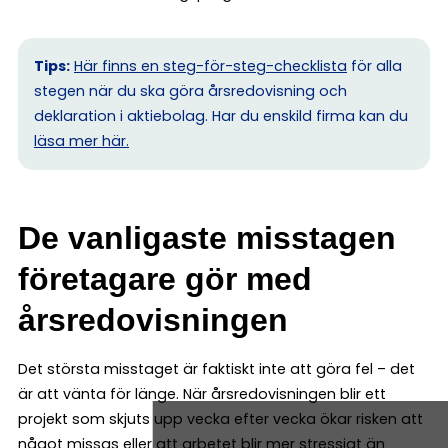
Tips:
Här finns en steg-för-steg-checklista
för alla
stegen när du ska göra årsredovisning och
deklaration i aktiebolag. Har du enskild firma kan du
l
äsa mer här.
De vanligaste misstagen
företagare gör med
årsredovisningen
Det största misstaget är faktiskt inte att göra fel – det
är att vänta för länge. När årsredovisningen blir ett
projekt som skjuts upp vecka efter vecka ökar risken att
något missas eller att arbetet blir mer stressigt än