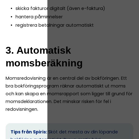
skicka fakturor digitalt (även e-faktura)
hantera påminnelser
registrera betalningar automatiskt
3. Automatisk
momsberäkning
Momsredovisning är en central del av bokföringen. Ett
bra bokföringsprogram räknar automatiskt ut moms
och kan skapa en momsrapport som ligger till grund för
momsdeklarationen. Det minskar risken för fel i
redovisningen.
Tips från Spiris:
Sköt det mesta av din löpande