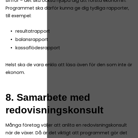
siffror – det ska också hjälpa dig att förstå ekonomin.
Programmet ska därför kunna ge dig tydliga rapporter,
till exempel:
resultatrapport
balansrapport
kassaflödesrapport
Helst ska de vara enkla att läsa även för den som inte är
ekonom.
8. Samarbete med
redovisningskonsult
Många företag väljer att anlita en redovisningskonsult
när de växer. Då är det viktigt att programmet gör det