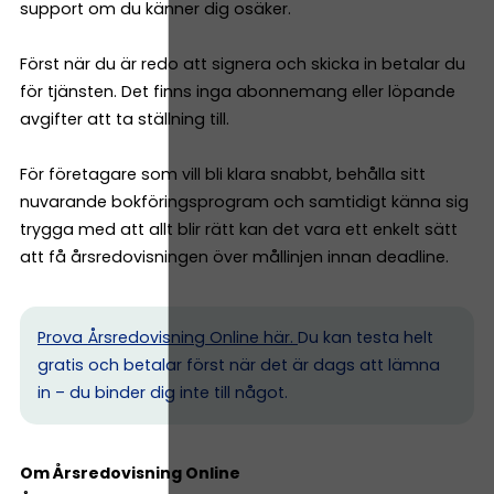
support om du känner dig osäker.
Först när du är redo att signera och skicka in betalar du
för tjänsten. Det finns inga abonnemang eller löpande
avgifter att ta ställning till.
För företagare som vill bli klara snabbt, behålla sitt
nuvarande bokföringsprogram och samtidigt känna sig
trygga med att allt blir rätt kan det vara ett enkelt sätt
att få årsredovisningen över mållinjen innan deadline.
Prova Årsredovisning Online här.
Du kan testa helt
gratis och betalar först när det är dags att lämna
in – du binder dig inte till något.
Om Årsredovisning Online