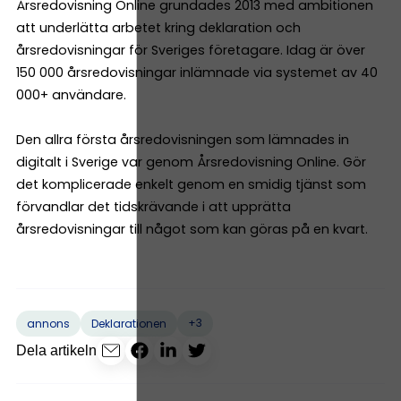
Årsredovisning Online grundades 2013 med ambitionen
att underlätta arbetet kring deklaration och
årsredovisningar för Sveriges företagare. Idag är över
150 000 årsredovisningar inlämnade via systemet av 40
000+ användare.
Den allra första årsredovisningen som lämnades in
digitalt i Sverige var genom Årsredovisning Online. Gör
det komplicerade enkelt genom en smidig tjänst som
förvandlar det tidskrävande i att upprätta
årsredovisningar till något som kan göras på en kvart.
+3
annons
Deklarationen
Dela artikeln