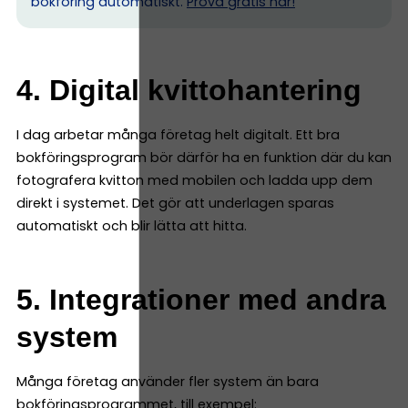
bokföring automatiskt.
Prova gratis här!
4. Digital kvittohantering
I dag arbetar många företag helt digitalt. Ett bra
bokföringsprogram bör därför ha en funktion där du kan
fotografera kvitton med mobilen och ladda upp dem
direkt i systemet. Det gör att underlagen sparas
automatiskt och blir lätta att hitta.
5. Integrationer med andra
system
Många företag använder fler system än bara
bokföringsprogrammet, till exempel: