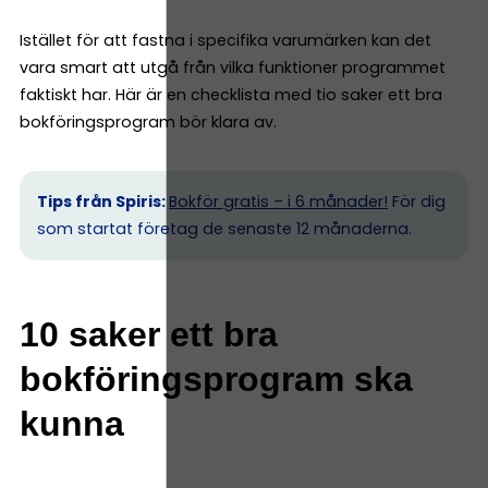
Istället för att fastna i specifika varumärken kan det
vara smart att utgå från vilka funktioner programmet
faktiskt har. Här är en checklista med tio saker ett bra
bokföringsprogram bör klara av.
Tips från Spiris:
Bokför gratis – i 6 månader!
För dig
som startat företag de senaste 12 månaderna.
10 saker ett bra
bokföringsprogram ska
kunna