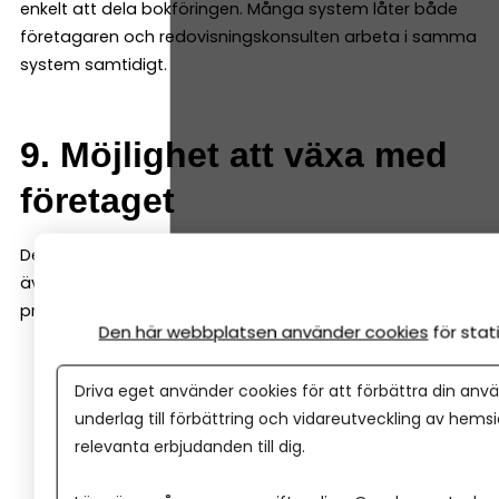
enkelt att dela bokföringen. Många system låter både
företagaren och redovisningskonsulten arbeta i samma
system samtidigt.
9. Möjlighet att växa med
företaget
Det bokföringsprogram du väljer i början bör fungera
även när företaget växer. Det är därför bra om
programmet även kan hantera saker som:
Den här webbplatsen använder cookies
för sta
löner
Driva eget använder cookies för att förbättra din anvä
projektredovisning
underlag till förbättring och vidareutveckling av hems
lager
relevanta erbjudanden till dig.
fler användare