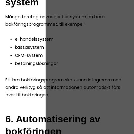
system
Många företag använder fler system än bara
bokföringsprogrammet, till exempel:
e-handelssystem
kassasystem
CRM-system
betalningslösningar
Ett bra bokföringsprogram ska kunna integreras med
andra verktyg så att informationen automatiskt förs
över till bokföringen.
6. Automatisering av
bokföringen