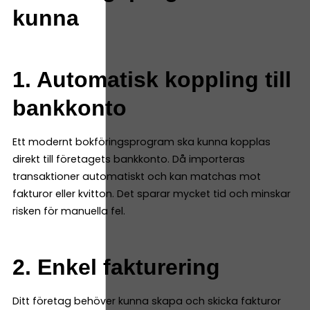
kunna
1. Automatisk koppling till
bankkonto
Ett modernt bokföringsprogram ska kunna kopplas
direkt till företagets bankkonto. Då importeras
transaktioner automatiskt och kan matchas mot
fakturor eller kvitton. Det sparar mycket tid och minskar
risken för manuella fel.
2. Enkel fakturering
Ditt företag behöver kunna skapa och skicka fakturor