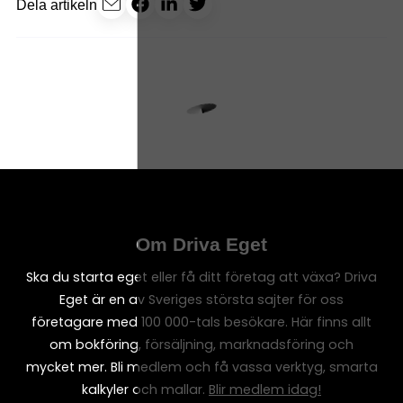
Dela artikeln
Om Driva Eget
Ska du starta eget eller få ditt företag att växa? Driva
Eget är en av Sveriges största sajter för oss
företagare med 100 000-tals besökare. Här finns allt
om bokföring, försäljning, marknadsföring och
mycket mer. Bli medlem och få vassa verktyg, smarta
kalkyler och mallar.
Blir medlem idag!