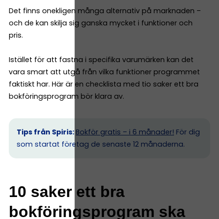
Det finns onekligen många alternativ på marknaden –
och de kan skilja sig ganska mycket i funktioner och
pris.
Istället för att fastna i specifika varumärken kan det
vara smart att utgå från vilka funktioner programmet
faktiskt har. Här är en checklista med tio saker ett bra
bokföringsprogram bör klara av.
Tips från Spiris:
Bokför gratis – i 6 månader!
För dig
som startat företag de senaste 12 månaderna.
10 saker ett bra
bokföringsprogram ska