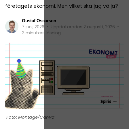
företagets ekonomi. Men vilket ska jag välja?
Gustaf Oscarson
7 juni, 2026
•
Uppdaterades 2 augusti, 2026
•
3 minuters läsning
Montage/Canva