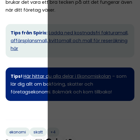
brukar det vara ett bra tecken på att det fungerar även
när ditt företag växer.
Tips från Spiris:
Ladda ned kostnadsfri fakturamall,
affärsplansmall, kvittomall och mall för reseräkning
här
Tips!
Här hittar du alla delar i Ekonomiskolan
– som
lär dig allt om bokföring, skatter och
företagsekonomi. Bokmärk och kom tillbaka!
+4
ekonomi
skatt