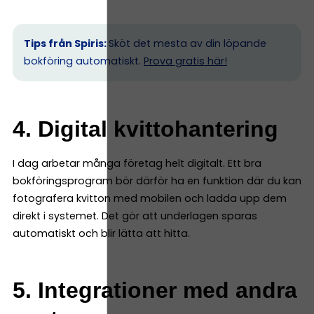
Tips från Spiris:
Sköt det mesta av din löpande
bokföring automatiskt.
Prova gratis här!
4. Digital kvittohantering
I dag arbetar många företag helt digitalt. Ett bra
bokföringsprogram bör därför ha en funktion där du kan
fotografera kvitton med mobilen och ladda upp dem
direkt i systemet. Det gör att underlagen sparas
automatiskt och blir lätta att hitta.
5. Integrationer med andra