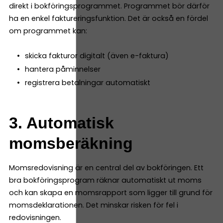
direkt i bokföringsprogrammet. Programmet bör därför
ha en enkel faktureringsfunktion. Det är också en fördel
om programmet kan:
skicka fakturor digitalt (även e-faktura)
hantera påminnelser
registrera betalningar automatiskt
3. Automatisk
momsberäkning
Momsredovisning är en central del av bokföringen. Ett
bra bokföringsprogram räknar automatiskt ut moms
och kan skapa en momsrapport som ligger till grund för
momsdeklarationen. Det minskar risken för fel i
redovisningen.