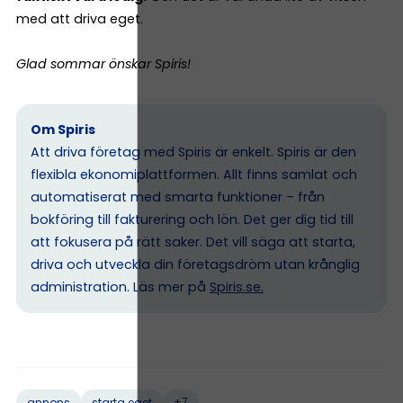
med att driva eget.
Glad sommar önskar Spiris!
Om Spiris
Att driva företag med Spiris är enkelt. Spiris är den
flexibla ekonomiplattformen. Allt finns samlat och
automatiserat med smarta funktioner – från
bokföring till fakturering och lön. Det ger dig tid till
att fokusera på rätt saker. Det vill säga att starta,
driva och utveckla din företagsdröm utan krånglig
administration. Läs mer på
Spiris.se
.
+7
annons
starta eget