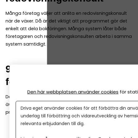
Många företag väljer att anlita en redovisningskonsult
när de växer. Då är det viktigt att programmet gör det
enkelt att dela bokföringen. Många system låter både
företagaren och redovisningskonsulten arbeta i samma
system samtidigt.
9. Möjlighet att växa med
företaget
Den här webbplatsen använder cookies
för sta
Det bokföringsprogram du väljer i början bör fungera
även när företaget växer. Det är därför bra om
Driva eget använder cookies för att förbättra din anvä
programmet även kan hantera saker som:
underlag till förbättring och vidareutveckling av hems
relevanta erbjudanden till dig.
löner
projektredovisning