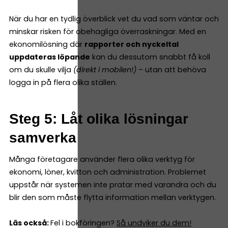
När du har en tydlig överblick vet du vad som väntar och
minskar risken för obehagliga överraskningar. Med en
ekonomilösning där
rapporter och nyckeltal
uppdateras löpande
kan du dessutom snabbt få koll
om du skulle vilja
(direkt i mobilen!)
– utan att behöva
logga in på flera olika ställen.
Steg 5: Låt olika lösningar
samverka
Många företagare använder flera olika verktyg för
ekonomi, löner, kvitton och administration. Problemet
uppstår när systemen inte pratar med varandra och du
blir den som måste flytta information mellan verktygen.
Läs också:
Fel i bokföringen?
Så undviker du dem!