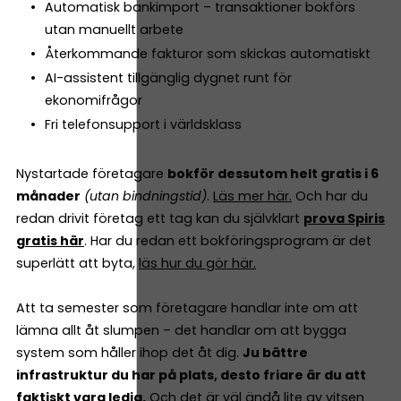
Automatisk bankimport – transaktioner bokförs
utan manuellt arbete
Återkommande fakturor som skickas automatiskt
AI-assistent tillgänglig dygnet runt för
ekonomifrågor
Fri telefonsupport i världsklass
Nystartade företagare
bokför dessutom helt gratis i 6
månader
(utan bindningstid)
.
Läs mer här.
Och har du
redan drivit företag ett tag kan du självklart
prova Spiris
gratis här
. Har du redan ett bokföringsprogram är det
superlätt att byta,
läs hur du gör här.
Att ta semester som företagare handlar inte om att
lämna allt åt slumpen – det handlar om att bygga
system som håller ihop det åt dig.
Ju bättre
infrastruktur du har på plats, desto friare är du att
faktiskt vara ledig.
Och det är väl ändå lite av vitsen