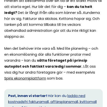
Friheten att bestämma över sin tid är ett starkt motiv till
att starta eget. Hur blir det för dig –
kan du ta helt
ledigt?
Det är långt ifrån alla som känner så…Kunderna
hör av sig. Fakturor ska skickas. Kvittona hopar sig. Och
tanken på att komma tillbaka till tre veckors
obehandlad administration gör att du inte riktigt kan
slappna av.
Men det behöver inte vara så. Med lite planering – och
en ekonomilösning där alla funktioner pratar med
varandra – kan du
sätta företaget på i princip
autopilot och faktiskt vara ledig i sommar.
Låt oss
visa dig hur andra företagare gör – med exempelvis
Spiris ekonomiplattform
som bas.
Psst, innan vi startar!
Här kan du
ladda ned
kostnadsfri fakturamall, affärsplansmall, kvittomall