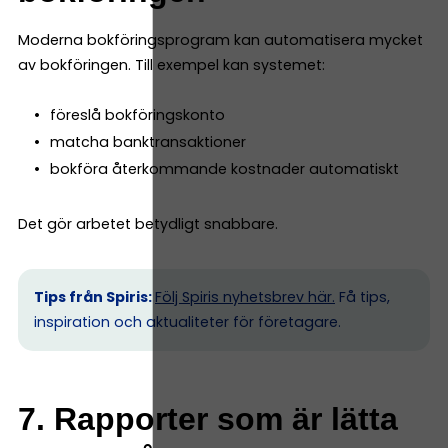
Moderna bokföringsprogram kan automatisera mycket
av bokföringen. Till exempel kan systemet:
föreslå bokföringskonto
matcha banktransaktioner
bokföra återkommande kostnader automatiskt
Det gör arbetet betydligt snabbare.
Tips från Spiris:
Följ Spiris nyhetsbrev här.
Få tips,
inspiration och aktualiteter för företagare.
7. Rapporter som är lätta