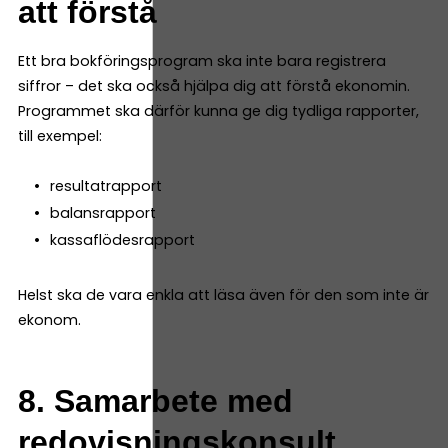
att förstå
Ett bra bokföringsprogram ska inte bara registrera
siffror – det ska också hjälpa dig att förstå ekonomin.
Programmet ska därför kunna ge dig tydliga rapporter,
till exempel:
resultatrapport
balansrapport
kassaflödesrapport
Helst ska de vara enkla att läsa även för den som inte är
ekonom.
8. Samarbete med
redovisningskonsult