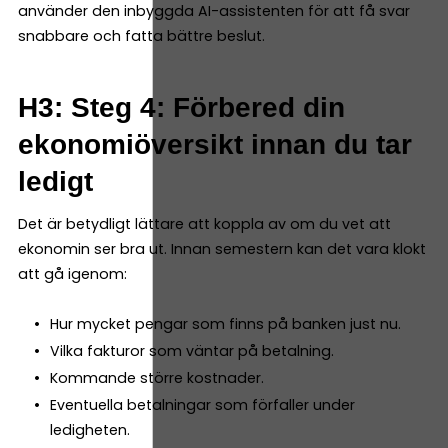
använder den inbyggda AI-assistenten för att få svar
snabbare och fatta bättre beslut.
H3: Steg 4: Förbered din
ekonomiöversikt innan du tar
ledigt
Det är betydligt lättare att koppla av om du vet att
ekonomin ser bra ut. Innan semestern kan det vara klokt
att gå igenom:
Hur mycket pengar som finns på banken just nu.
Vilka fakturor som väntar på betalning.
Kommande större kostnader.
Eventuella betalningar som förfaller under
ledigheten.