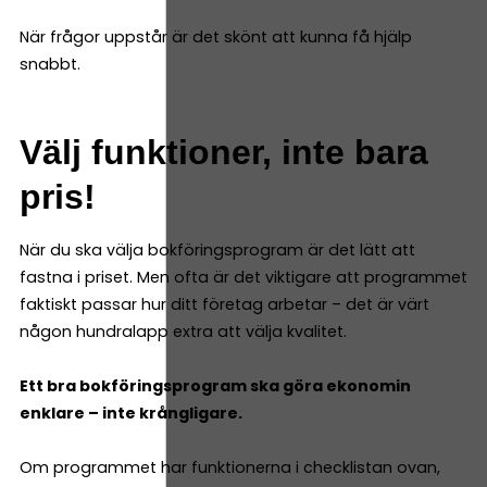
När frågor uppstår är det skönt att kunna få hjälp
snabbt.
Välj funktioner, inte bara
pris!
När du ska välja bokföringsprogram är det lätt att
fastna i priset. Men ofta är det viktigare att programmet
faktiskt passar hur ditt företag arbetar – det är värt
någon hundralapp extra att välja kvalitet.
Ett bra bokföringsprogram ska göra ekonomin
enklare – inte krångligare.
Om programmet har funktionerna i checklistan ovan,