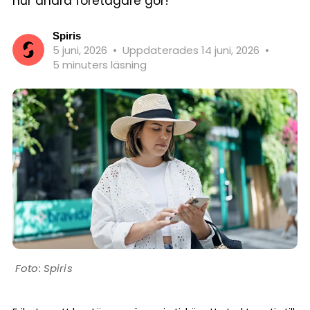
hur andra företagare gör!
Spiris
5 juni, 2026
•
Uppdaterades 14 juni, 2026
•
5 minuters läsning
Spiris