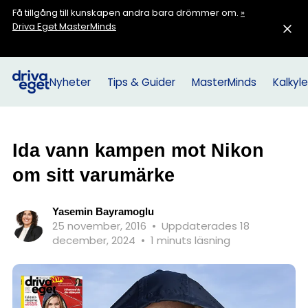
Få tillgång till kunskapen andra bara drömmer om.
»
Driva Eget MasterMinds
Nyheter
Tips & Guider
MasterMinds
Kalkyle
Ida vann kampen mot Nikon
om sitt varumärke
Yasemin Bayramoglu
25 november, 2016
•
Uppdaterades 18
december, 2024
•
1 minuts läsning