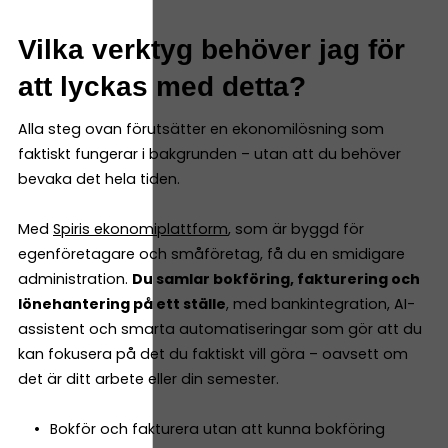
Vilka verktyg behöver jag för
att lyckas med detta?
Alla steg ovan förutsätter en ekonomilösning som
faktiskt fungerar i bakgrunden – utan att du behöver
bevaka det hela tiden.
Med
Spiris ekonomiplattform
, som är byggd för
egenföretagare och småföretag, få du en smidigare
administration.
Du samlar bokföring, fakturering och
lönehantering på ett ställe
, med bankintegration, AI-
assistent och smarta automatiseringar som gör att du
kan fokusera på det du faktiskt vill göra – oavsett om
det är ditt arbete eller din semester.
Bokför och fakturera utan att kunna bokföring