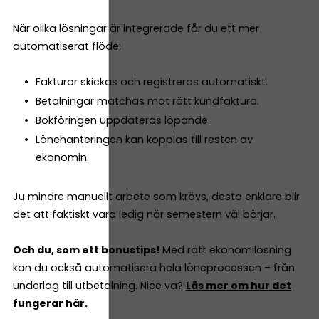
När olika lösningar är integrerade får du ett mer
automatiserat flöde:
Fakturor skickas och registreras automatiskt.
Betalningar matchas mot rätt kundfaktura.
Bokföringen uppdateras löpande.
Lönehanteringen kan kopplas till resten av
ekonomin.
Ju mindre manuellt arbete som krävs, desto enklare blir
det att faktiskt vara ledig när semestern väl börjar.
Och du, som ett bonustips!
Med rätt ekonomilösning
kan du också automatisera hela löneprocessen – från
underlag till utbetalning. Nice va?
Läs mer om hur det
fungerar här.