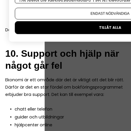
Läs gärna vår
personuppgiftspolicy
. Om du samtycker t
lager
Om du vill ändra ditt val i efterhand hittar du den möjl
fler användare
ENDAST NÖDVÄNDIGA
TILLÅT ALLA
Då slipper du byta system när företaget utvecklas.
10. Support och hjälp när
något går fel
Ekonomi är ett område där det är viktigt att det blir rätt.
Därför är det en stor fördel om bokföringsprogrammet
erbjuder bra support. Det kan till exempel vara:
chatt eller telefon
guider och utbildningar
hjälpcenter online