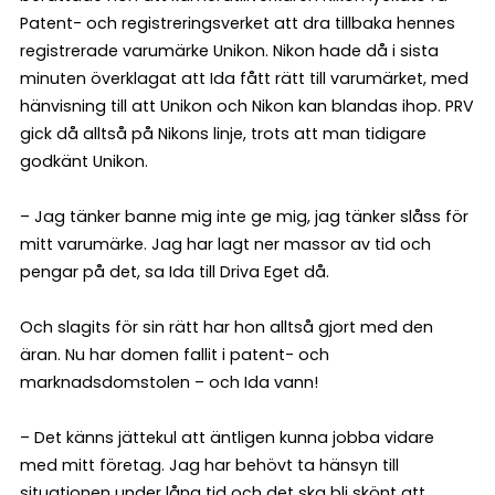
Patent- och registreringsverket att dra tillbaka hennes
registrerade varumärke Unikon. Nikon hade då i sista
minuten överklagat att Ida fått rätt till varumärket, med
hänvisning till att Unikon och Nikon kan blandas ihop. PRV
gick då alltså på Nikons linje, trots att man tidigare
godkänt Unikon.
– Jag tänker banne mig inte ge mig, jag tänker slåss för
mitt varumärke. Jag har lagt ner massor av tid och
pengar på det, sa Ida till Driva Eget då.
Och slagits för sin rätt har hon alltså gjort med den
äran. Nu har domen fallit i patent- och
marknadsdomstolen – och Ida vann!
– Det känns jättekul att äntligen kunna jobba vidare
med mitt företag. Jag har behövt ta hänsyn till
situationen under lång tid och det ska bli skönt att