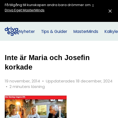
Få tillgång till kunskapen andra bara drömmer om.
»
Driva Eget MasterMinds
Nyheter
Tips & Guider
MasterMinds
Kalkyle
Inte är Maria och Josefin
korkade
19 november, 2014
•
Uppdaterades 18 december, 2024
•
2 minuters läsning