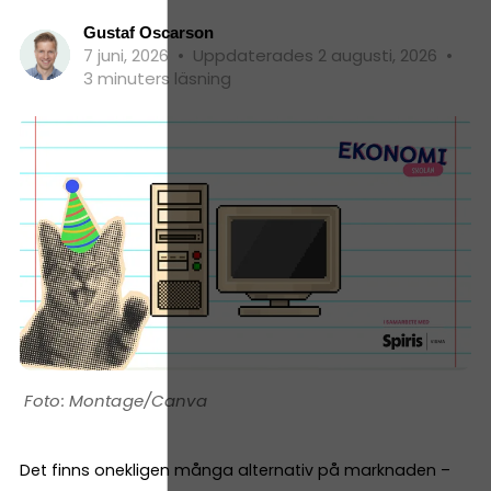
Gustaf Oscarson
7 juni, 2026
•
Uppdaterades 2 augusti, 2026
•
3 minuters läsning
Montage/Canva
Det finns onekligen många alternativ på marknaden –