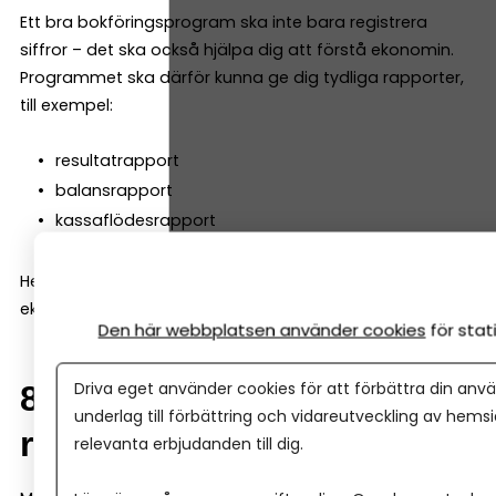
Ett bra bokföringsprogram ska inte bara registrera
siffror – det ska också hjälpa dig att förstå ekonomin.
Programmet ska därför kunna ge dig tydliga rapporter,
till exempel:
resultatrapport
balansrapport
kassaflödesrapport
Helst ska de vara enkla att läsa även för den som inte är
ekonom.
Den här webbplatsen använder cookies
för sta
Driva eget använder cookies för att förbättra din anvä
8. Samarbete med
underlag till förbättring och vidareutveckling av hems
redovisningskonsult
relevanta erbjudanden till dig.