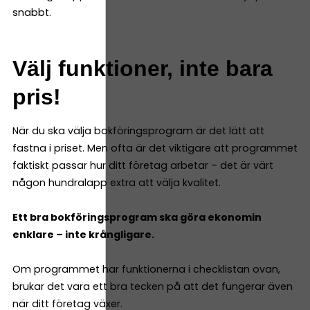
snabbt.
Välj funktioner, inte bara
pris!
När du ska välja bokföringsprogram är det lätt att
fastna i priset. Men ofta är det viktigare att programmet
faktiskt passar hur ditt företag arbetar – det är värt
någon hundralapp extra att välja kvalitet.
Ett bra bokföringsprogram ska göra ekonomin
enklare – inte krångligare.
Om programmet har funktionerna i checklistan ovan,
brukar det vara ett bra tecken på att det fungerar även
när ditt företag växer.