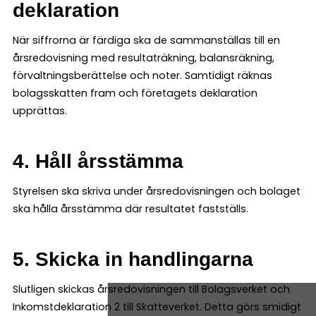
deklaration
När siffrorna är färdiga ska de sammanställas till en
årsredovisning med resultaträkning, balansräkning,
förvaltningsberättelse och noter. Samtidigt räknas
bolagsskatten fram och företagets deklaration
upprättas.
4. Håll årsstämma
Styrelsen ska skriva under årsredovisningen och bolaget
ska hålla årsstämma där resultatet fastställs.
5. Skicka in handlingarna
Slutligen skickas årsredovisningen till Bolagsverket och
Inkomstdeklaration 2 till Skatteverket. Detta görs smidigt