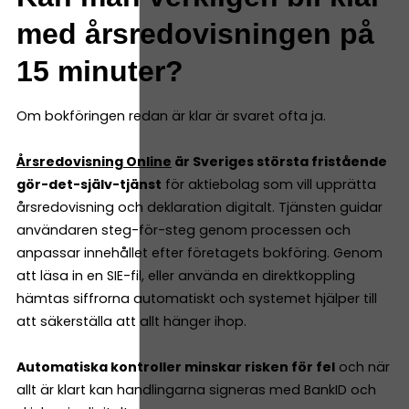
med årsredovisningen på
15 minuter?
Om bokföringen redan är klar är svaret ofta ja.
Årsredovisning Online
är Sveriges största fristående
gör-det-själv-tjänst
för aktiebolag som vill upprätta
årsredovisning och deklaration digitalt. Tjänsten guidar
användaren steg-för-steg genom processen och
anpassar innehållet efter företagets bokföring. Genom
att läsa in en SIE-fil, eller använda en direktkoppling
hämtas siffrorna automatiskt och systemet hjälper till
att säkerställa att allt hänger ihop.
Automatiska kontroller minskar risken för fel
och när
allt är klart kan handlingarna signeras med BankID och