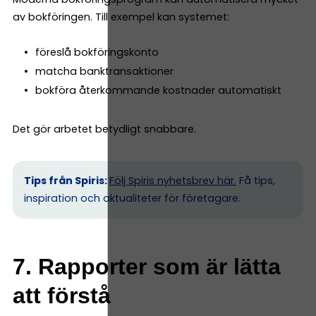
av bokföringen. Till exempel kan systemet:
föreslå bokföringskonto
matcha banktransaktioner
bokföra återkommande kostnader automatiskt
Det gör arbetet betydligt snabbare.
Tips från Spiris:
Följ Spiris nyhetsbrev här.
Få tips,
inspiration och aktualiteter för företagare.
7. Rapporter som är lätta
att förstå