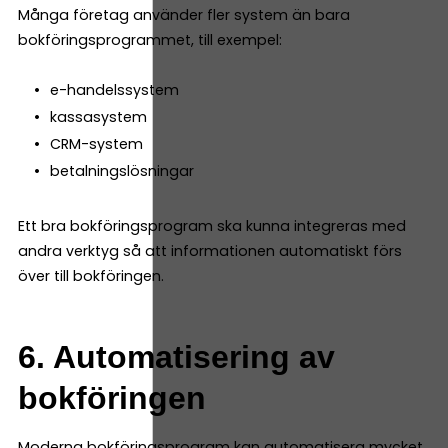
Många företag använder fler system än bara
bokföringsprogrammet, till exempel:
e-handelssystem
kassasystem
CRM-system
betalningslösningar
Ett bra bokföringsprogram ska kunna integreras med
andra verktyg så att informationen automatiskt förs
över till bokföringen.
6. Automatisering av
bokföringen
Moderna bokföringsprogram kan automatisera mycket