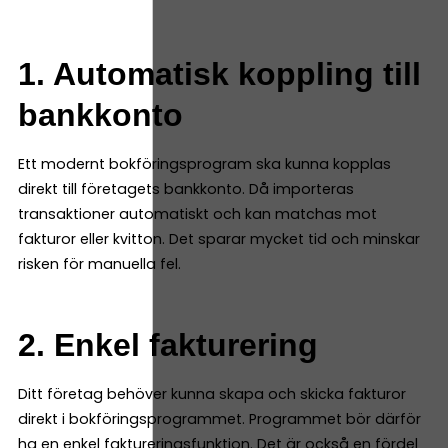
1. Automatisk koppling till
bankkonto
Ett modernt bokföringsprogram ska kunna kopplas
direkt till företagets bankkonto. Då importeras
transaktioner automatiskt och kan matchas mot
fakturor eller kvitton. Det sparar mycket tid och minskar
risken för manuella fel.
2. Enkel fakturering
Ditt företag behöver kunna skapa och skicka fakturor
direkt i bokföringsprogrammet. Programmet bör därför
ha en enkel faktureringsfunktion. Det är också en fördel