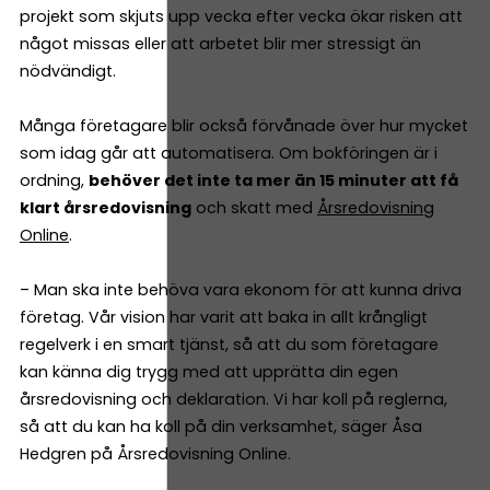
projekt som skjuts upp vecka efter vecka ökar risken att
något missas eller att arbetet blir mer stressigt än
nödvändigt.
Många företagare blir också förvånade över hur mycket
som idag går att automatisera. Om bokföringen är i
ordning,
behöver det inte ta mer än 15 minuter att få
klart årsredovisning
och skatt med
Årsredovisning
Online
.
– Man ska inte behöva vara ekonom för att kunna driva
företag. Vår vision har varit att baka in allt krångligt
regelverk i en smart tjänst, så att du som företagare
kan känna dig trygg med att upprätta din egen
årsredovisning och deklaration. Vi har koll på reglerna,
så att du kan ha koll på din verksamhet, säger Åsa
Hedgren på Årsredovisning Online.