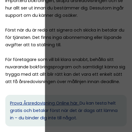
importera bokföringen, skapa årsredovisningen och se
hur allt ser ut innan du bestämmer dig. Dessutom ingår
support om du känner dig osäker.
Först när du är redo att signera och skicka in betalar du
för tjänsten. Det finns inga abonnemang eller löpande
avgifter att ta ställning till.
För företagare som vill bli klara snabbt, behålla sitt
nuvarande bokföringsprogram och samtidigt känna sig
trygga med att allt blir rätt kan det vara ett enkelt sätt
att få årsredovisningen över mållinjen innan deadline.
Prova Årsredovisning Online här.
Du kan testa helt
gratis och betalar först när det är dags att lämna
in – du binder dig inte till något.