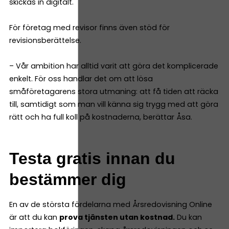
skickas in digitalt.
För företag med revisor finns även stöd för
revisionsberättelse.
– Vår ambition har alltid varit att göra det komplicerade
enkelt. För oss handlar det om att lösa
småföretagarens stora utmaning: att få tiden att räcka
till, samtidigt som man vill känna sig trygg med att göra
rätt och ha full koll på kostnaderna, berättar Åsa.
Testa gratis innan du
bestämmer dig
En av de största fördelarna med Årsredovisning Online
är att du kan
prova tjänsten utan kostnad.
Du kan