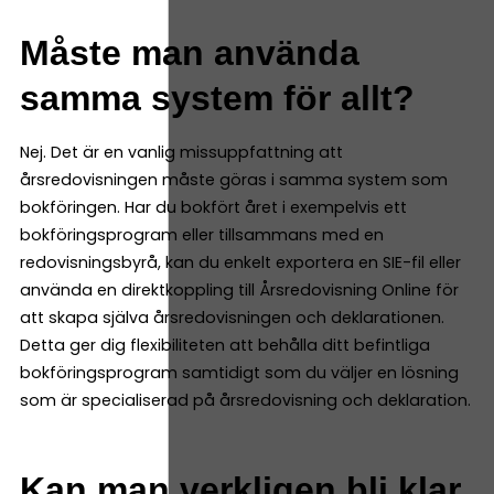
Måste man använda
samma system för allt?
Nej. Det är en vanlig missuppfattning att
årsredovisningen måste göras i samma system som
bokföringen. Har du bokfört året i exempelvis ett
bokföringsprogram eller tillsammans med en
redovisningsbyrå, kan du enkelt exportera en SIE-fil eller
använda en direktkoppling till Årsredovisning Online för
att skapa själva årsredovisningen och deklarationen.
Detta ger dig flexibiliteten att behålla ditt befintliga
bokföringsprogram samtidigt som du väljer en lösning
som är specialiserad på årsredovisning och deklaration.
Kan man verkligen bli klar