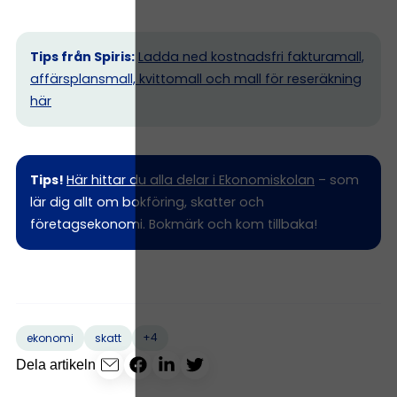
Tips från Spiris:
Ladda ned kostnadsfri fakturamall,
affärsplansmall, kvittomall och mall för reseräkning
här
Tips!
Här hittar du alla delar i Ekonomiskolan
– som
lär dig allt om bokföring, skatter och
företagsekonomi. Bokmärk och kom tillbaka!
+4
ekonomi
skatt
Dela artikeln