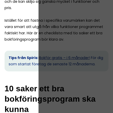
och de kan skilja sig ganska mycket i funktioner och
pris.
Istället för att fastna i specifika varumärken kan det
vara smart att utgå från vilka funktioner programmet
faktiskt har. Här är en checklista med tio saker ett bra
bokföringsprogram bör klara av.
Tips från Spiris:
Bokför gratis – i 6 månader!
För dig
som startat företag de senaste 12 månaderna.
10 saker ett bra
bokföringsprogram ska
kunna