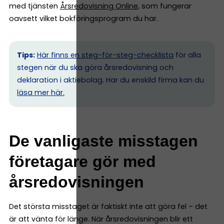
med tjänsten
Årsredovisning Online
, som fungerar
oavsett vilket bokföringsprogram du har.
Tips:
Här finns en steg-för-steg-checklista
för alla
stegen när du ska göra årsredovisning och
deklaration i aktiebolag. Har du enskild firma kan du
l
äsa mer här.
De vanligaste misstagen
företagare gör med
årsredovisningen
Det största misstaget är faktiskt inte att göra fel – det
är att vänta för länge. När årsredovisningen blir ett