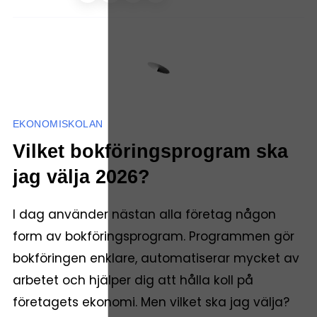
EKONOMISKOLAN
Vilket bokföringsprogram ska
jag välja 2026?
I dag använder nästan alla företag någon
form av bokföringsprogram. Programmen gör
bokföringen enklare, automatiserar mycket av
arbetet och hjälper dig att hålla koll på
företagets ekonomi. Men vilket ska jag välja?