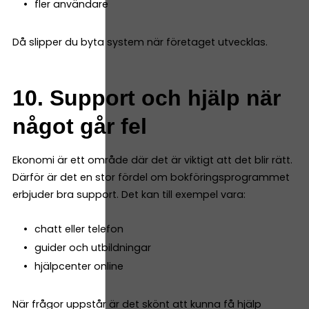
fler användare
Då slipper du byta system när företaget utvecklas.
10. Support och hjälp när
något går fel
Ekonomi är ett område där det är viktigt att det blir rätt.
Därför är det en stor fördel om bokföringsprogrammet
erbjuder bra support. Det kan till exempel vara:
chatt eller telefon
guider och utbildningar
hjälpcenter online
När frågor uppstår är det skönt att kunna få hjälp