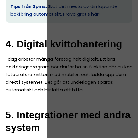
Tips från Spiris:
Sköt det mesta av din löpande
bokföring automatiskt.
Prova gratis här!
4. Digital kvittohantering
I dag arbetar många företag helt digitalt. Ett bra
bokföringsprogram bör därför ha en funktion där du kan
fotografera kvitton med mobilen och ladda upp dem
direkt i systemet. Det gör att underlagen sparas
automatiskt och blir lätta att hitta.
5. Integrationer med andra
system