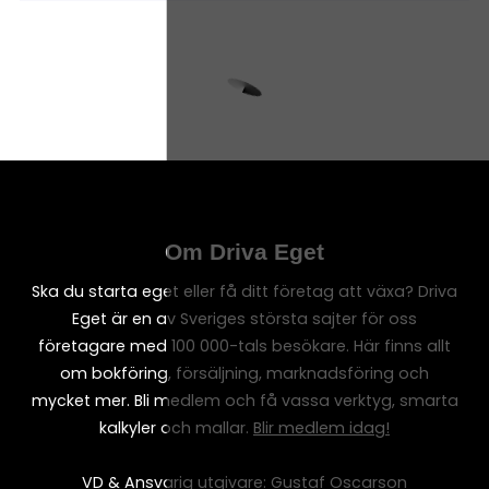
Om Driva Eget
Ska du starta eget eller få ditt företag att växa? Driva
Eget är en av Sveriges största sajter för oss
företagare med 100 000-tals besökare. Här finns allt
om bokföring, försäljning, marknadsföring och
mycket mer. Bli medlem och få vassa verktyg, smarta
kalkyler och mallar.
Blir medlem idag!
VD & Ansvarig utgivare: Gustaf Oscarson