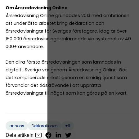
Om Årsredovisning Online
Årsredovisning Online grundades 2013 med ambitionen
att underlätta arbetet kring deklaration och
årsredovisningar för Sveriges företagare. Idag är över
150 000 årsredovisningar inlämnade via systemet av 40
000+ användare.
Den allra första årsredovisningen som lämnades in
digitalt i Sverige var genom Årsredovisning Online. Gör
det komplicerade enkelt genom en smidig tjänst som
förvandlar det tidskrävande i att upprätta
årsredovisningar till något som kan göras på en kvart.
+3
annons
Deklarationen
Dela artikeln