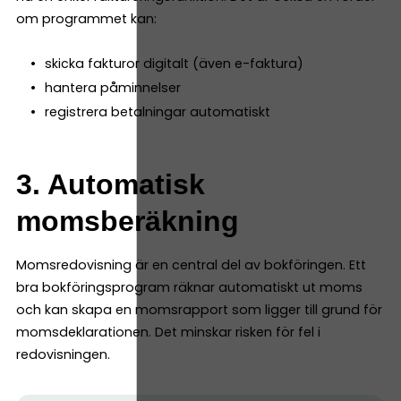
om programmet kan:
skicka fakturor digitalt (även e-faktura)
hantera påminnelser
registrera betalningar automatiskt
3. Automatisk
momsberäkning
Momsredovisning är en central del av bokföringen. Ett
bra bokföringsprogram räknar automatiskt ut moms
och kan skapa en momsrapport som ligger till grund för
momsdeklarationen. Det minskar risken för fel i
redovisningen.