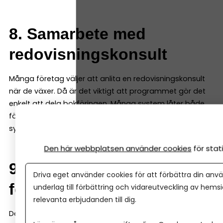
8. Samarbete med
redovisningskonsult
Många företag väljer att anlita en redovisningskonsult
när de växer. Då är det viktigt att programmet gör det
enkelt att dela bokföringen. Många system låter både
företagaren och redovisningskonsulten arbeta i samma
system samtidigt.
Den här webbplatsen använder cookies
för sta
9. Möjlighet att växa med
Driva eget använder cookies för att förbättra din anvä
företaget
underlag till förbättring och vidareutveckling av hems
relevanta erbjudanden till dig.
Det bokföringsprogram du väljer i början bör fungera