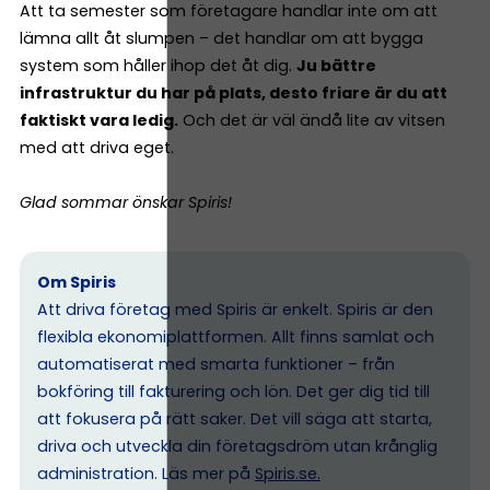
Att ta semester som företagare handlar inte om att
lämna allt åt slumpen – det handlar om att bygga
system som håller ihop det åt dig.
Ju bättre
infrastruktur du har på plats, desto friare är du att
faktiskt vara ledig.
Och det är väl ändå lite av vitsen
med att driva eget.
Glad sommar önskar Spiris!
Om Spiris
Att driva företag med Spiris är enkelt. Spiris är den
flexibla ekonomiplattformen. Allt finns samlat och
automatiserat med smarta funktioner – från
bokföring till fakturering och lön. Det ger dig tid till
att fokusera på rätt saker. Det vill säga att starta,
driva och utveckla din företagsdröm utan krånglig
administration. Läs mer på
Spiris.se
.