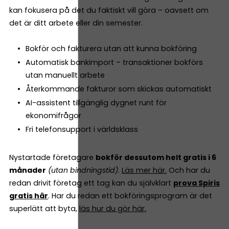
kan fokusera på det du faktiskt vill göra – oavsett om
det är ditt arbete eller din semester.
Bokför och fakturera utan att kunna bokföring
Automatisk bankimport – transaktioner bokförs
utan manuellt arbete
Återkommande fakturor som skickas automatiskt
AI-assistent tillgänglig dygnet runt för
ekonomifrågor
Fri telefonsupport i världsklass
Nystartade företagare
bokför dessutom helt gratis i 6
månader
(utan bindningstid)
.
Läs mer här.
Och har du
redan drivit företag ett tag kan du självklart
prova Spiris
gratis här
. Har du redan ett bokföringsprogram är det
superlätt att byta,
läs hur du gör här.