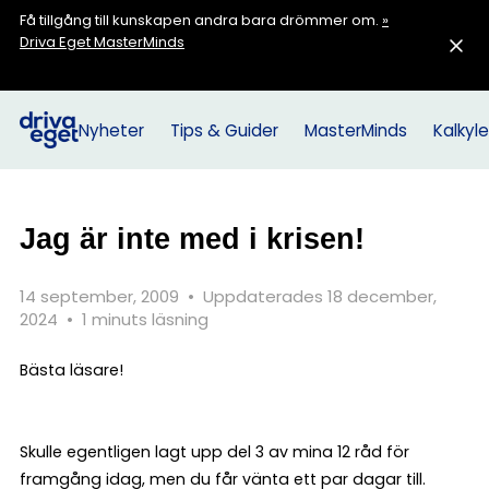
Få tillgång till kunskapen andra bara drömmer om.
»
Driva Eget MasterMinds
Nyheter
Tips & Guider
MasterMinds
Kalkyle
Jag är inte med i krisen!
14 september, 2009
•
Uppdaterades 18 december,
2024
•
1 minuts läsning
Bästa läsare!
Skulle egentligen lagt upp del 3 av mina 12 råd för
framgång idag, men du får vänta ett par dagar till.