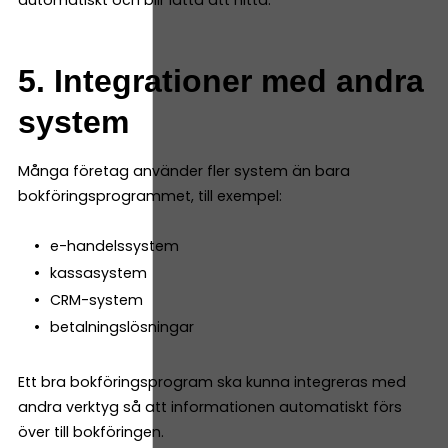
5. Integrationer med andra
system
Många företag använder fler system än bara
bokföringsprogrammet, till exempel:
e-handelssystem
kassasystem
CRM-system
betalningslösningar
Ett bra bokföringsprogram ska kunna integreras med
andra verktyg så att informationen automatiskt förs
över till bokföringen.