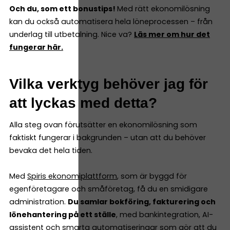
Och du, som ett bonustips!
Med rätt ekonomilösning
kan du också automatisera hela löneprocessen – från
underlag till utbetalning. Nice va?
Läs mer om hur det
fungerar här.
Vilka verktyg behöver jag för
att lyckas med detta?
Alla steg ovan förutsätter en ekonomilösning som
faktiskt fungerar i bakgrunden – utan att du behöver
bevaka det hela tiden.
Med
Spiris ekonomiplattform
, som är byggd för
egenföretagare och småföretag, få du en smidigare
administration.
Du samlar bokföring, fakturering och
lönehantering på ett ställe
, med bankintegration, AI-
assistent och smarta automatiseringar som gör att du