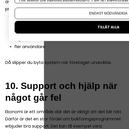
Läs gärna vår
personuppgiftspolicy
. Om du samtycker t
även när företaget växer. Det är därför bra om
Om du vill ändra ditt val i efterhand hittar du den möjl
programmet även kan hantera saker som:
ENDAST NÖDVÄNDIGA
löner
TILLÅT ALLA
projektredovisning
lager
fler användare
Då slipper du byta system när företaget utvecklas.
10. Support och hjälp när
något går fel
Ekonomi är ett område där det är viktigt att det blir rätt.
Därför är det en stor fördel om bokföringsprogrammet
erbjuder bra support. Det kan till exempel vara: