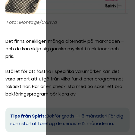
Montage/Canva
Det finns onekligen många alternativ på marknaden –
och de kan skilja sig ganska mycket i funktioner och
pris.
Istället för att fastna i specifika varumärken kan det
vara smart att utgå från vilka funktioner programmet
faktiskt har. Här är en checklista med tio saker ett bra
bokföringsprogram bör klara av.
Tips från Spiris:
Bokför gratis – i 6 månader!
För dig
som startat företag de senaste 12 månaderna.