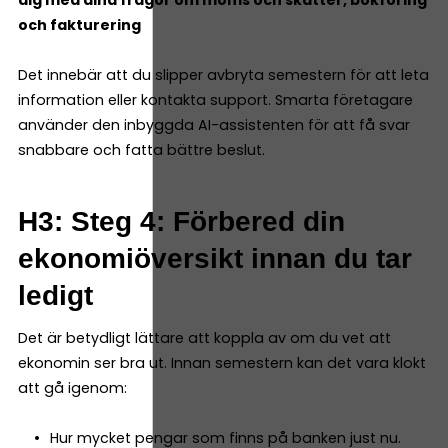
och fakturering
Det innebär att du slipper avbryta semestern för att leta
information eller kontakta support. Smarta företagare
använder den inbyggda AI-assistenten för att få svar
snabbare och fatta bättre beslut.
H3: Steg 4: Förbered din
ekonomiöversikt innan du tar
ledigt
Det är betydligt lättare att koppla av om du vet att
ekonomin ser bra ut. Innan semestern kan det vara klokt
att gå igenom:
Hur mycket pengar som finns på banken just nu.