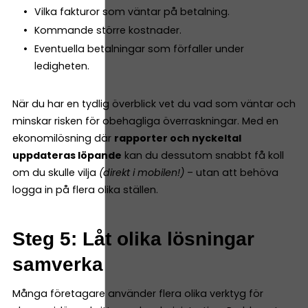
Vilka fakturor som väntar på betalning.
Kommande större kostnader.
Eventuella betalningar som förfaller under
ledigheten.
När du har en tydlig överblick vet du vad som väntar och
minskar risken för obehagliga överraskningar. Med en
ekonomilösning där
rapporter och nyckeltal
uppdateras löpande
kan du dessutom snabbt få koll
om du skulle vilja
(direkt i mobilen!)
– utan att behöva
logga in på flera olika ställen.
Steg 5: Låt olika lösningar
samverka
Många företagare använder flera olika verktyg för