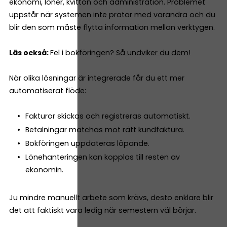
ekonomi, löner, kvitton och administration. Problemet
uppstår när systemen inte pratar med varandra och du
blir den som måste flytta information mellan verktygen.
Läs också:
Fel i bokföringen?
Så undviker du dem!
När olika lösningar är integrerade får du ett mer
automatiserat flöde:
Fakturor skickas och registreras automatiskt.
Betalningar matchas mot rätt kundfaktura.
Bokföringen uppdateras löpande.
Lönehanteringen kan kopplas till resten av
ekonomin.
Ju mindre manuellt arbete som krävs, desto enklare blir
det att faktiskt vara ledig när semestern väl börjar.