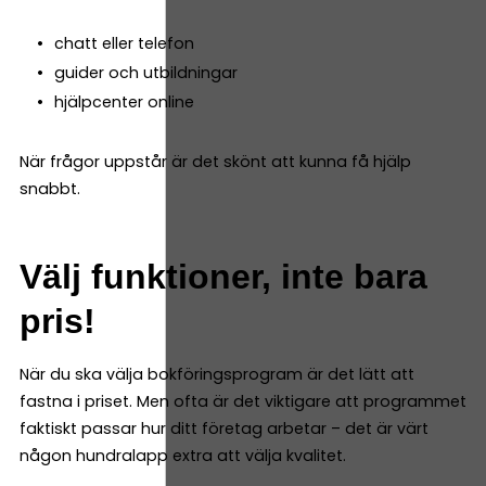
chatt eller telefon
guider och utbildningar
hjälpcenter online
När frågor uppstår är det skönt att kunna få hjälp
snabbt.
Välj funktioner, inte bara
pris!
När du ska välja bokföringsprogram är det lätt att
fastna i priset. Men ofta är det viktigare att programmet
faktiskt passar hur ditt företag arbetar – det är värt
någon hundralapp extra att välja kvalitet.