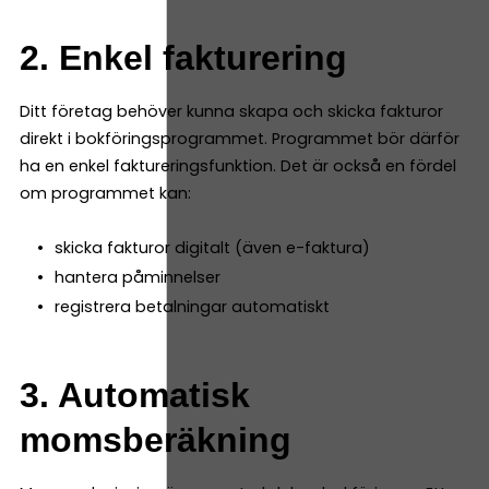
2. Enkel fakturering
Ditt företag behöver kunna skapa och skicka fakturor
direkt i bokföringsprogrammet. Programmet bör därför
ha en enkel faktureringsfunktion. Det är också en fördel
om programmet kan:
skicka fakturor digitalt (även e-faktura)
hantera påminnelser
registrera betalningar automatiskt
3. Automatisk
momsberäkning