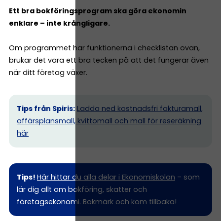
Ett bra bokföringsprogram ska göra ekonomin
enklare – inte krångligare.
Om programmet har funktionerna i checklistan ovan,
brukar det vara ett bra tecken på att det fungerar även
när ditt företag växer.
Tips från Spiris:
Ladda ned kostnadsfri fakturamall,
affärsplansmall, kvittomall och mall för reseräkning
här
Tips!
Här hittar du alla delar i Ekonomiskolan
– som
lär dig allt om bokföring, skatter och
företagsekonomi. Bokmärk och kom tillbaka!