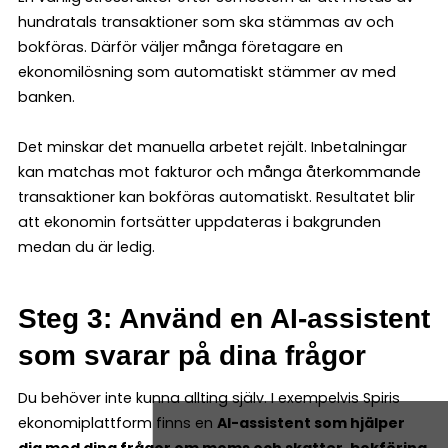
hundratals transaktioner som ska stämmas av och
bokföras. Därför väljer många företagare en
ekonomilösning som automatiskt stämmer av med
banken.
Det minskar det manuella arbetet rejält. Inbetalningar
kan matchas mot fakturor och många återkommande
transaktioner kan bokföras automatiskt. Resultatet blir
att ekonomin fortsätter uppdateras i bakgrunden
medan du är ledig.
Steg 3: Använd en AI-assistent
som svarar på dina frågor
Du behöver inte kunna allting själv. I exempelvis Spiris
ekonomiplattform finns en
AI-assistent som hjälper
dig med dina frågor om moms och skatter, bokföring