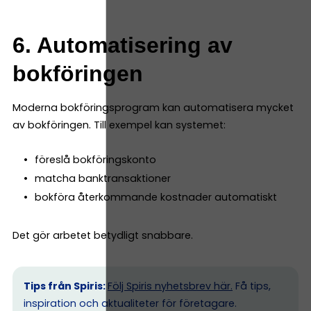
6. Automatisering av
bokföringen
Moderna bokföringsprogram kan automatisera mycket
av bokföringen. Till exempel kan systemet:
föreslå bokföringskonto
matcha banktransaktioner
bokföra återkommande kostnader automatiskt
Det gör arbetet betydligt snabbare.
Tips från Spiris:
Följ Spiris nyhetsbrev här.
Få tips,
inspiration och aktualiteter för företagare.