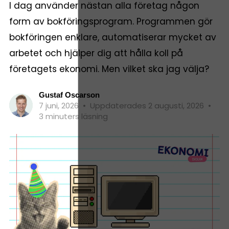
I dag använder nästan alla företag någon
form av bokföringsprogram. Programmen gör
bokföringen enklare, automatiserar mycket av
arbetet och hjälper dig att hålla koll på
företagets ekonomi. Men vilket ska jag välja?
Gustaf Oscarson
7 juni, 2026
•
Uppdaterades 2 augusti, 2026
•
3 minuters läsning