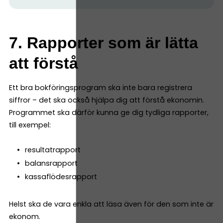
7. Rapporter som är lätta
att förstå
Ett bra bokföringsprogram ska inte bara registrera
siffror – det ska också hjälpa dig att förstå ekonomin.
Programmet ska därför kunna ge dig tydliga rapporter,
till exempel:
resultatrapport
balansrapport
kassaflödesrapport
Helst ska de vara enkla att läsa även för den som inte är
ekonom.