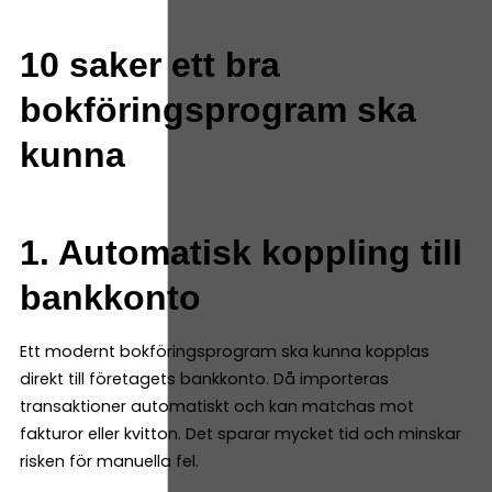
10 saker ett bra
bokföringsprogram ska
kunna
1. Automatisk koppling till
bankkonto
Ett modernt bokföringsprogram ska kunna kopplas
direkt till företagets bankkonto. Då importeras
transaktioner automatiskt och kan matchas mot
fakturor eller kvitton. Det sparar mycket tid och minskar
risken för manuella fel.