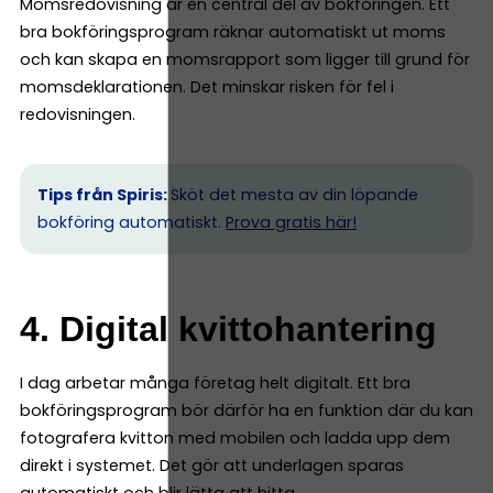
Momsredovisning är en central del av bokföringen. Ett
bra bokföringsprogram räknar automatiskt ut moms
och kan skapa en momsrapport som ligger till grund för
momsdeklarationen. Det minskar risken för fel i
redovisningen.
Tips från Spiris:
Sköt det mesta av din löpande
bokföring automatiskt.
Prova gratis här!
4. Digital kvittohantering
I dag arbetar många företag helt digitalt. Ett bra
bokföringsprogram bör därför ha en funktion där du kan
fotografera kvitton med mobilen och ladda upp dem
direkt i systemet. Det gör att underlagen sparas
automatiskt och blir lätta att hitta.