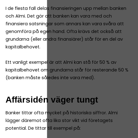
I de flesta fall delas finansieringen upp mellan banken
och Almi. Det gör att banken kan vara med och
finansiera satsningar som annars kan vara svåra att
genomföra på egen hand. Ofta krävs det också att
grundarna (eller andra finansiärer) står för en del av
kapitalbehovet.
Ett vanligt exempel är att Almi kan stå för 50 % av
kapitalbehovet om grundarna står för resterande 50 %
(banken måste således inte vara med).
Affärsidén väger tungt
Banker tittar ofta mycket på historiska siffror. Almi
lägger däremot ofta lika stor vikt vid företagets
potential. De tittar till exempel på: