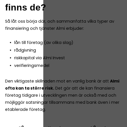
finns de?
Så låt oss börja där, och sammanfatta vilka typer av
finansiering och tjänster Almi erbjuder:
lån till företag (av olika slag)
rådgivning
riskkapital via Almi Invest
verifieringsmedel
Den viktigaste skillnaden mot en vanlig bank är att
Almi
ofta kan ta större risk.
Det gör att de kan finansiera
företag tidigare i utvecklingen men är också med och
möjliggör satsningar tillsammans med bank även i mer
etablerade företag.