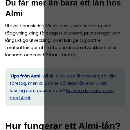
Du får mer än bara ett lån hos
Almi
Utöver finansiering får du dessutom en dialog och
rådgivning kring företagets ekonomi, prioriteringar och
långsiktiga utveckling, vilket kan ge dig bättre
förutsättningar att fatta beslut och utveckla ett mer
lönsamt och mer hållbart företag.
Tips från Almi:
Vill du diskutera finansiering för ditt
företag, men är osäker på vilket lån eller vilken
lösning som passar bäst?
Här kan du prata direkt
med Almi.
Hur fungerar ett Almi-lån?