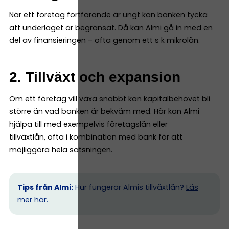
När ett företag fortfarande är ungt kan banken tycka
att underlaget är begränsat. Då kan Almi gå in med en
del av finansieringen – ofta genom ett s k mikrolån.
2. Tillväxt och expansion
Om ett företag vill växa snabbt kan kapitalbehovet bli
större än vad banken är bekväm med. Här kan Almi
hjälpa till med exempelvis företagslån eller
tillväxtlån, ofta i kombination med bank för att
möjliggöra hela satsningen.
Tips från Almi:
Hur fungerar Almis tillväxtlån?
Läs
mer här.