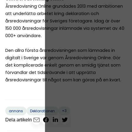
Årsredovisning Online grundades 2013 med ambitionen
att underlätta arbetet kring deklaration och
årsredovisningar för Sveriges företagare. Idag är över
150 000 årsredovisningar inlämnade via systemet av 40
000+ användare.
Den allra första årsredovisningen som lämnades in
digitalt i Sverige var genom Årsredovisning Online. Gör
det komplicerade enkelt genom en smidig tjänst som
förvandlar det tidskrävande i att upprätta
årsredovisningar till något som kan göras på en kvart.
+3
annons
Deklarationen
Dela artikeln