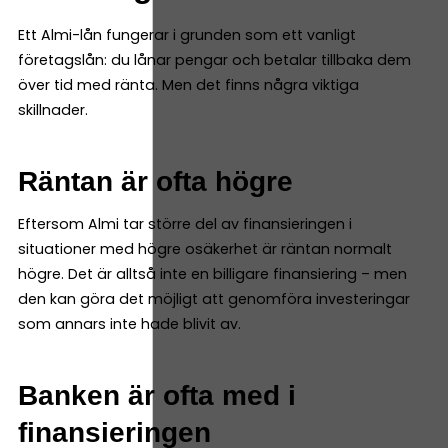
Ett Almi-lån fungerar i grunden som ett vanligt
företagslån: du lånar pengar och betalar tillbaka dem
över tid med ränta. Men det finns några viktiga
skillnader.
Räntan är ofta högre
Eftersom Almi tar större del av finansieringen i
situationer med högre osäkerhet är räntan normalt
högre. Det är alltså inte en billigare finansiering – men
den kan göra det möjligt att genomföra investeringar
som annars inte hade blivit av.
Banken är ofta med i
finansieringen