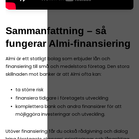
Sammanfattning – så
fungerar Almi-finansiering
Almi är ett statligt bolag som erbjuder lån och
finansiering till små och medelstora företag. Den stora
skillnaden mot banker är att Almi ofta kan:
ta större risk
finansiera tidigare i företagets utveckling
komplettera bank och andra finansiärer för att
möjliggöra investeringar och utveckling.
Utöver finansiering får du också rådgivning och dialog
kring företagets ekonomi, prioriteringar och långsiktiga