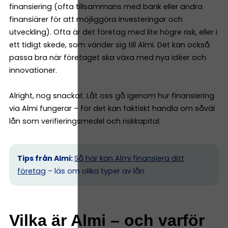
finansiering (ofta tillsammans med bank eller andra
finansiärer för att möjliggöra investeringar och
utveckling). Ofta är det företag med lite högre risk, eller i
ett tidigt skede, som vänder sig till Almi. Det kan också
passa bra när företaget ska växa med nya idéer och
innovationer.
Alright, nog snackat. Låt oss gå igenom hur finansiering
via Almi fungerar – för det kan faktiskt handla om såväl
lån som verifieringsmedel och riskkapital.
Tips från Almi:
Så här kan Almi finansiera ditt
företag
– läs om olika typer av lån
Vilka är Almi – och varför