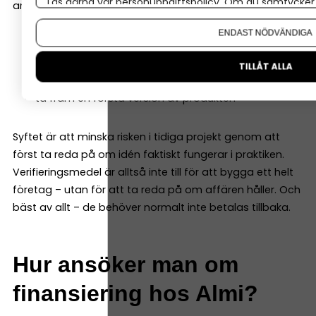
Läs gärna vår
personuppgiftspolicy
. Om du samtycker t
användas till att:
Om du vill ändra ditt val i efterhand hittar du den möjl
ENDAST NÖDVÄNDIGA
bygga en prototyp
göra marknadstester
TILLÅT ALLA
testa teknik eller funktion
ta fram en första version av produkten
Syftet är att minska risken i tidiga projekt genom att
först ta reda på om idén faktiskt fungerar i praktiken.
Verifieringsmedel är alltså inte till för att bygga ett helt
företag – utan för att ta reda på om affären håller. Och
bäst av allt – de behöver normalt inte betalas tillbaka.
Hur ansöker man om
finansiering hos Almi?