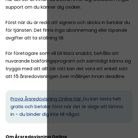
support om du känner dig osäker.
Först när du är redo att signera och skicka in betalar du
för tjänsten. Det finns inga abonnemang eller löpande
avgifter att ta ställning till.
För företagare som vill bli klara snabbt, behålla sitt
nuvarande bokföringsprogram och samtidigt känna sig
trygga med att allt blir rätt kan det vara ett enkelt sätt
att få årsredovisningen över mållinjen innan deadline.
Prova Årsredovisning Online här.
Du kan testa helt
gratis och betalar först när det är dags att lämna
in – du binder dig inte till något.
Om Årsredovisning Online