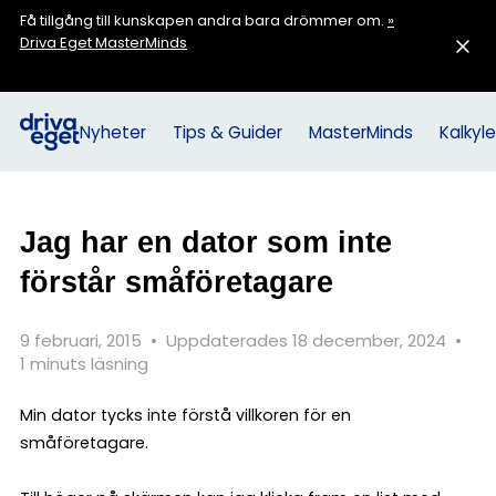
Få tillgång till kunskapen andra bara drömmer om.
»
Driva Eget MasterMinds
Nyheter
Tips & Guider
MasterMinds
Kalkyle
Jag har en dator som inte
förstår småföretagare
9 februari, 2015
•
Uppdaterades 18 december, 2024
•
1 minuts läsning
Min dator tycks inte förstå villkoren för en
småföretagare.