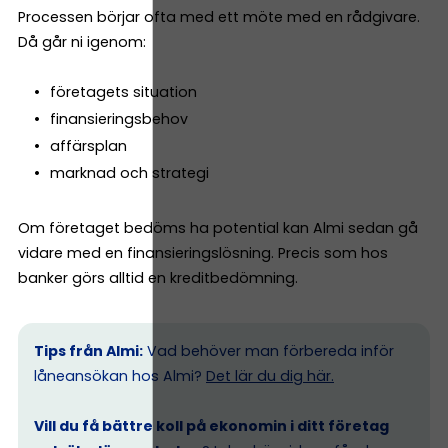
Processen börjar ofta med ett möte med en rådgivare.
Då går ni igenom:
företagets situation
finansieringsbehov
affärsplan
marknad och strategi
Om företaget bedöms ha potential kan Almi sedan gå
vidare med en finansieringslösning. Precis som hos
banker görs alltid en kreditbedömning.
Tips från Almi:
Vad behöver man förbereda inför
låneansökan hos Almi?
Det lär du dig här.
Vill du få bättre koll på ekonomin i ditt företag