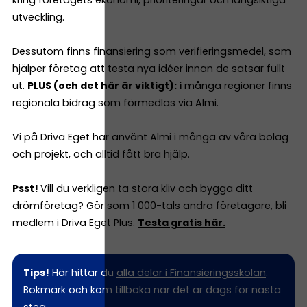
utveckling.
Dessutom finns finansiering som verifieringsmedel, som
hjälper företag att testa nya idéer innan de satsar fullt
ut.
PLUS (och det här är viktigt): i
många regioner finns
regionala bidrag som förmedlas via Almi.
Vi på Driva Eget har använt Almi i många av våra bolag
och projekt, och alltid fått bra hjälp.
Psst!
Vill du verkligen ta stora kliv och bygga ditt
drömföretag? Gör som 1 000-tals andra företagare, bli
medlem i Driva Eget Plus.
Testa gratis här.
Tips!
Här hittar du
alla delar i Finansieringsskolan
.
Bokmärk och kom tillbaka när det är dags för nästa
steg.