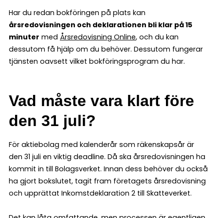
Har du redan bokföringen på plats kan
årsredovisningen och deklarationen bli klar på 15
minuter
med
Årsredovisning Online
, och du kan
dessutom få hjälp om du behöver. Dessutom fungerar
tjänsten oavsett vilket bokföringsprogram du har.
Vad måste vara klart före
den 31 juli?
För aktiebolag med kalenderår som räkenskapsår är
den 31 juli en viktig deadline. Då ska årsredovisningen ha
kommit in till Bolagsverket. Innan dess behöver du också
ha gjort bokslutet, tagit fram företagets årsredovisning
och upprättat Inkomstdeklaration 2 till Skatteverket.
Det kan låta omfattande, men processen är egentligen