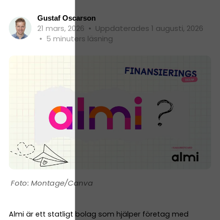
Gustaf Oscarson
21 mars, 2026
•
Uppdaterades 1 augusti, 2026
•
5 minuters läsning
Montage/Canva
Almi är ett statligt bolag som hjälper företag med