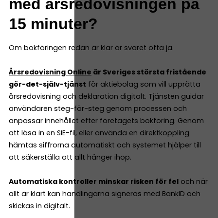
med årsredovisningen på
15 minuter?
Om bokföringen redan är klar är svaret ofta ja.
Årsredovisning Online
är Sveriges största fristående
gör-det-själv-tjänst
för aktiebolag som vill upprätta
årsredovisning och deklaration digitalt. Tjänsten guidar
användaren steg-för-steg genom processen och
anpassar innehållet efter företagets bokföring. Genom
att läsa in en SIE-fil, eller använda en direktkoppling
hämtas siffrorna automatiskt och systemet hjälper till
att säkerställa att allt hänger ihop.
Automatiska kontroller minskar risken för fel
och när
allt är klart kan handlingarna signeras med BankID och
skickas in digitalt.