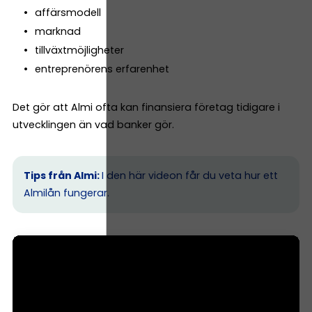
affärsmodell
marknad
tillväxtmöjligheter
entreprenörens erfarenhet
Det gör att Almi ofta kan finansiera företag tidigare i
utvecklingen än vad banker gör.
Tips från Almi:
I den här videon får du veta hur ett
Almilån fungerar.