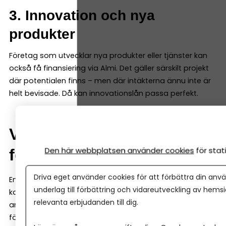
3. Innovation och nya
produkter
Företag som utvecklar nya produkter eller tjänster kan
också få finansiering via Almi. Det gäller särskilt projekt
där potentialen finns – men där intäkterna ännu inte är
helt bevisade. Då kan innovationslån passa perfekt.
Verifieringsmedel – pengar
Den här webbplatsen använder cookies
för sta
för att testa en idé
Driva eget använder cookies för att förbättra din anvä
En lite mindre känd finansieringsform hos Almi är så
underlag till förbättring och vidareutveckling av hems
kallade verifieringsmedel. Det är pengar som kan
relevanta erbjudanden till dig.
användas för att testa och verifiera en affärsidé innan
företaget satsar fullt ut. Pengarna kan till exempel