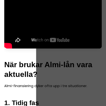
När brukar Almi-lån vara
aktuella?
Almi-finansiering dyker ofta upp i tre situationer.
1. Tidig fas