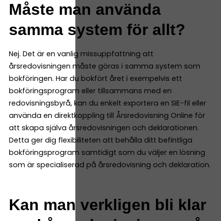
Måste man använda
samma system för allt?
Nej. Det är en vanlig missuppfattning att
årsredovisningen måste göras i samma system som
bokföringen. Har du bokfört året i exempelvis ett
bokföringsprogram eller tillsammans med en
redovisningsbyrå, kan du enkelt exportera en SIE-fil eller
använda en direktkoppling till Årsredovisning Online för
att skapa själva årsredovisningen och deklarationen.
Detta ger dig flexibiliteten att behålla ditt befintliga
bokföringsprogram samtidigt som du väljer en lösning
som är specialiserad på årsredovisning och deklaration.
Kan man verkligen bli klar