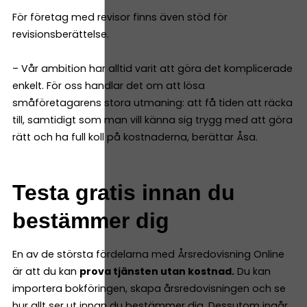
För företag med revisor finns även stöd för
revisionsberättelse.
– Vår ambition har alltid varit att göra det komplicerade
enkelt. För oss handlar det om att lösa
småföretagarens stora utmaning: att få tiden att räcka
till, samtidigt som man vill känna sig trygg med att göra
rätt och ha full koll på kostnaderna, berättar Åsa.
Testa gratis innan du
bestämmer dig
En av de största fördelarna med Årsredovisning Online
är att du kan
prova tjänsten utan kostnad.
Du kan
importera bokföringen, skapa årsredovisningen och se
hur allt ser ut innan du bestämmer dig. Dessutom ingår