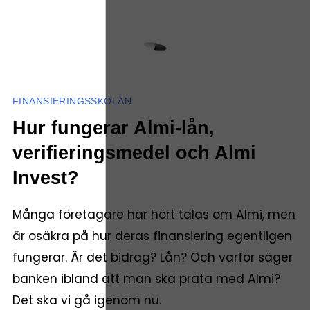
FINANSIERINGSSKOLAN
Hur fungerar Almi-lån,
verifieringsmedel och Almi
Invest?
Många företagare har hört talas om Almi, men
är osäkra på hur deras finansiering egentligen
fungerar. Är det bidrag? Lån? Och varför säger
banken ibland att man ska prata med Almi?
Det ska vi gå igenom nu.