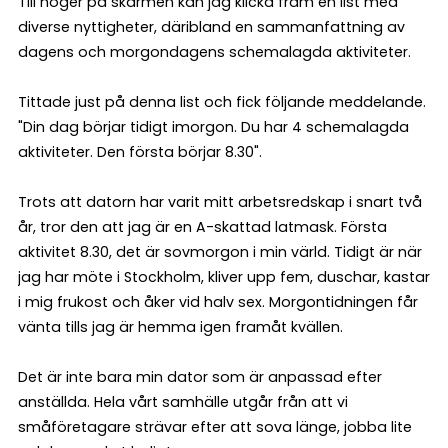
Till höger på skärmen kan jag klicka fram en list med
diverse nyttigheter, däribland en sammanfattning av
dagens och morgondagens schemalagda aktiviteter.
Tittade just på denna list och fick följande meddelande.
"Din dag börjar tidigt imorgon. Du har 4 schemalagda
aktiviteter. Den första börjar 8.30".
Trots att datorn har varit mitt arbetsredskap i snart två
år, tror den att jag är en A-skattad latmask. Första
aktivitet 8.30, det är sovmorgon i min värld. Tidigt är när
jag har möte i Stockholm, kliver upp fem, duschar, kastar
i mig frukost och åker vid halv sex. Morgontidningen får
vänta tills jag är hemma igen framåt kvällen.
Det är inte bara min dator som är anpassad efter
anställda. Hela vårt samhälle utgår från att vi
småföretagare strävar efter att sova länge, jobba lite