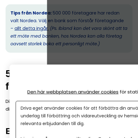
Tips från Nordea:
500 000 företagare har redan
valt Nordea. Välj en bank som förstår företagande
–
allt detta ingår.
(Ps. I
bland kan det vara skönt att ta
ett möte med banken, hos Nordea kan alla företag
oavsett storlek boka ett personligt möte.)
5. Skillnad mellan enskild
firma och aktiebolag
Den här webbplatsen använder cookies
för sta
Ditt val av företagsform påverkar hur banken bedömer
Driva eget använder cookies för att förbättra din anvä
dig.
underlag till förbättring och vidareutveckling av hems
relevanta erbjudanden till dig.
Enskild firma