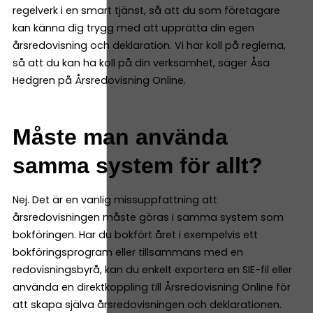
regelverk i en smart tjänst, så att du som företagare
kan känna dig trygg med att upprätta din egen
årsredovisning och deklaration. Vi har koll på reglerna,
så att du kan ha koll på din verksamhet, säger Åsa
Hedgren på Årsredovisning Online.
Måste man använda
samma system för allt?
Nej. Det är en vanlig missuppfattning att
årsredovisningen måste göras i samma system som
bokföringen. Har du bokfört året i exempelvis ett
bokföringsprogram eller tillsammans med en
redovisningsbyrå, kan du enkelt exportera en SIE-fil eller
använda en direktkoppling till Årsredovisning Online för
att skapa själva årsredovisningen och deklarationen.