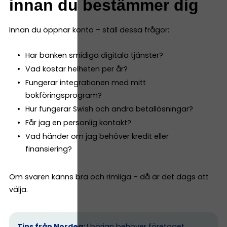
innan du bestämmer dig
Innan du öppnar konto – ställ dessa frågor:
Har banken smidiga digitala tjänster?
Vad kostar helheten per år?
Fungerar integrationen med mitt
bokföringsprogram?
Hur fungerar Swish och andra betallösningar?
Får jag en personlig kontakt?
Vad händer om jag behöver kredit eller
finansiering?
Om svaren känns bra och rimliga – då är det dags att
välja.
Tips från Nordea:
I början behöver företaget