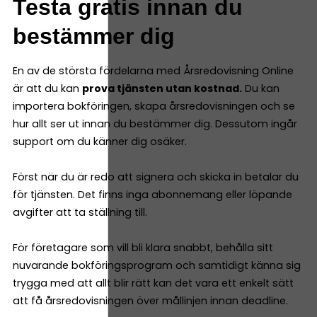
Testa gratis innan du
bestämmer dig
En av de största fördelarna med Årsredovisning Online
är att du kan
prova tjänsten utan kostnad.
Du kan
importera bokföringen, skapa årsredovisningen och se
hur allt ser ut innan du bestämmer dig. Dessutom ingår
support om du känner dig osäker.
Först när du är redo att signera och skicka in betalar du
för tjänsten. Det finns inga abonnemang eller löpande
avgifter att ta ställning till.
För företagare som vill bli klara snabbt, behålla sitt
nuvarande bokföringsprogram och samtidigt känna sig
trygga med att allt blir rätt kan det vara ett enkelt sätt
att få årsredovisningen över mållinjen innan deadline.