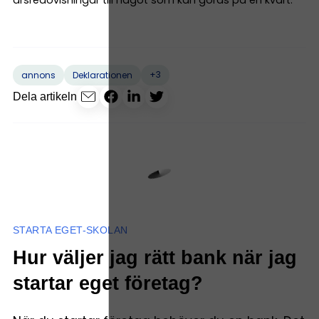
+3
annons
Deklarationen
Dela artikeln
STARTA EGET-SKOLAN
Hur väljer jag rätt bank när jag
startar eget företag?