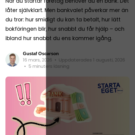
När du startar företag behöver du en bank. Det
låter självklart. Men bankvalet påverkar mer än
du tror: hur smidigt du kan ta betalt, hur lätt
bokföringen blir, hur snabbt du får hjälp – och
ibland hur snabbt du ens kommer igång.
Gustaf Oscarson
16 mars, 2026
•
Uppdaterades 1 augusti, 2026
•
5 minuters läsning