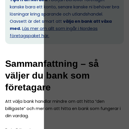
kanske bara ett konto, senare kanske ni behöver bra
lösningar kring sparande och utlandshandel.
Oavsett är det smart att
välja en bank att växa
med.
Läs mer om allt som ingår i Nordeas
företagspaket här.
Sammanfattning – så
väljer du bank som
företagare
Att välja bank handlar mindre om att hitta “den
billigaste” och mer om att hitta en bank som fungerar i
din vardag.