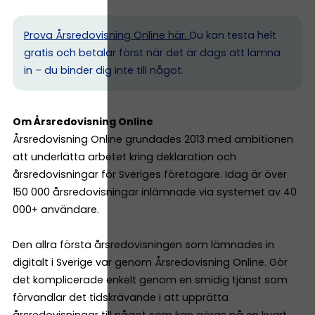
Prova Årsredovisning Online här.
Du kan testa helt
gratis och betalar först när det är dags att lämna
in – du binder dig inte till något.
Om Årsredovisning Online
Årsredovisning Online grundades 2013 med ambitionen
att underlätta arbetet kring deklaration och
årsredovisningar för Sveriges företagare. Idag är över
150 000 årsredovisningar inlämnade via systemet av 40
000+ användare.
Den allra första årsredovisningen som lämnades in
digitalt i Sverige var genom Årsredovisning Online. Gör
det komplicerade enkelt genom en smidig tjänst som
förvandlar det tidskrävande i att upprätta
årsredovisningar till något som kan göras på en kvart.