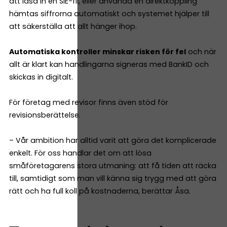
att läsa in en SIE-fil, eller använda en direktkoppling
hämtas siffrorna automatiskt och systemet hjälper till
att säkerställa att allt hänger ihop.
Automatiska kontroller minskar risken för fel
och när
allt är klart kan handlingarna signeras med BankID och
skickas in digitalt.
För företag med revisor finns även stöd för
revisionsberättelse.
– Vår ambition har alltid varit att göra det komplicerade
enkelt. För oss handlar det om att lösa
småföretagarens stora utmaning: att få tiden att räcka
till, samtidigt som man vill känna sig trygg med att göra
rätt och ha full koll på kostnaderna, berättar Åsa.