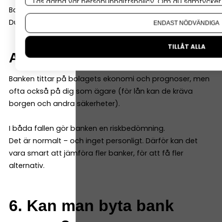
Läs gärna vår
personuppgiftspolicy
. Om du samtycker t
Banken tittar mycket på din privata ekonomi.
Om du vill ändra ditt val i efterhand hittar du den möjl
Du och företaget är samma juridiska person.
ENDAST NÖDVÄNDIGA
TILLÅT ALLA
Aktiebolag
Banken tittar på bolagets ekonomi och prognoser, men
ofta också på dig som ägare (för lån kan de kräva
borgen och andra säkerheter).
I båda fallen gör banken en riskbedömning.
Det är normalt – och inget personligt. Därför kan det
vara smart att jämföra fler banker, för att få fler
alternativ.
6. Kan man byta bank