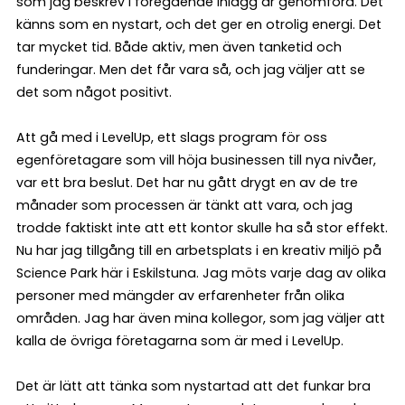
som jag beskrev i föregående inlägg är genomförd. Det
känns som en nystart, och det ger en otrolig energi. Det
tar mycket tid. Både aktiv, men även tanketid och
funderingar. Men det får vara så, och jag väljer att se
det som något positivt.
Att gå med i LevelUp, ett slags program för oss
egenföretagare som vill höja businessen till nya nivåer,
var ett bra beslut. Det har nu gått drygt en av de tre
månader som processen är tänkt att vara, och jag
trodde faktiskt inte att ett kontor skulle ha så stor effekt.
Nu har jag tillgång till en arbetsplats i en kreativ miljö på
Science Park här i Eskilstuna. Jag möts varje dag av olika
personer med mängder av erfarenheter från olika
områden. Jag har även mina kollegor, som jag väljer att
kalla de övriga företagarna som är med i LevelUp.
Det är lätt att tänka som nystartad att det funkar bra