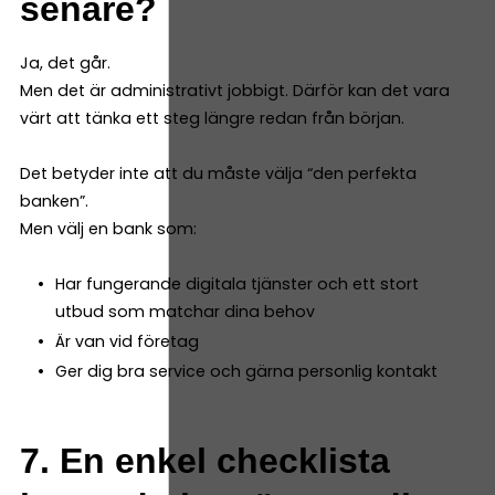
senare?
Ja, det går.
Men det är administrativt jobbigt. Därför kan det vara
värt att tänka ett steg längre redan från början.
Det betyder inte att du måste välja “den perfekta
banken”.
Men välj en bank som:
Har fungerande digitala tjänster och ett stort
utbud som matchar dina behov
Är van vid företag
Ger dig bra service och gärna personlig kontakt
7. En enkel checklista