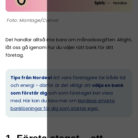
Montage/Canva
Det handlar alltså inte bara om månadsavgiften. Alright,
låt oss gå igenom hur du väljer rätt bank för ditt
företag.
Tips från Nordea!
Att vara företagare tar både tid
och energi – därför är det viktigt att
välja en bank
som förstår dig
och som företaget kan växa
med. Här kan du läsa mer om
Nordeas smarta
banklösningar för dig som startar eget.