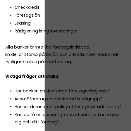
Checkkredit
Företagslån
Leasing
Rådgivning kring investeringar
Alla banker är inte lika företagsinriktade.
En del är starka på bolån och privatkunder. Andra har
tydligare fokus på småföretag.
Viktiga frågor att ställa:
Har banken en dedikerad företagsrådgivare?
Är småföretag en prioriterad kundgrupp?
Hur ser deras kreditpolicy ut för nystartade bolag?
Kan du få en personlig kontakt som lär känna just
dig och ditt företag?