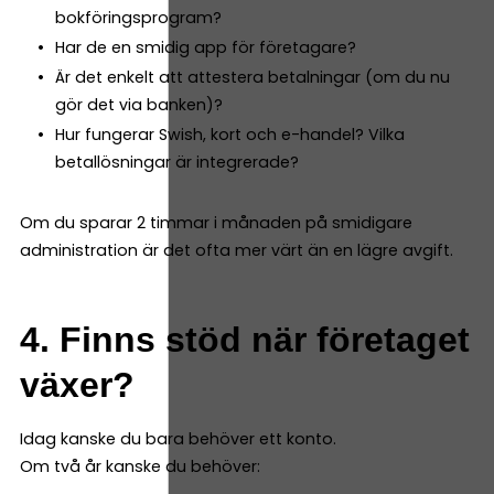
bokföringsprogram?
Har de en smidig app för företagare?
Är det enkelt att attestera betalningar (om du nu
gör det via banken)?
Hur fungerar Swish, kort och e-handel? Vilka
betallösningar är integrerade?
Om du sparar 2 timmar i månaden på smidigare
administration är det ofta mer värt än en lägre avgift.
4. Finns stöd när företaget
växer?
Idag kanske du bara behöver ett konto.
Om två år kanske du behöver: