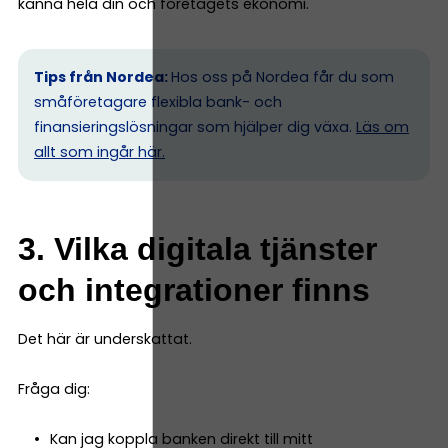
känna hela din och företagets ekonomi.
Tips från Nordea:
Hos oss på Nordea får du som
småföretagare flexibla bank- och
finansieringslösningar som hjälper dig växa.
Läs om
allt som ingår här.
3. Vilka digitala tjänster
och integrationer finns
Det här är underskattat.
Fråga dig:
Kan jag koppla banken direkt till mitt