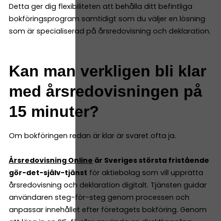
Detta ger dig flexibiliteten att behålla ditt befintliga
bokföringsprogram samtidigt som du väljer en lösning
som är specialiserad på årsredovisning och deklaration.
Kan man verkligen bli klar
med årsredovisningen på
15 minuter?
Om bokföringen redan är klar är svaret ofta ja.
Årsredovisning Online
är Sveriges största fristående
gör-det-själv-tjänst
för aktiebolag som vill upprätta
årsredovisning och deklaration digitalt. Tjänsten guidar
användaren steg-för-steg genom processen och
anpassar innehållet efter företagets bokföring. Genom