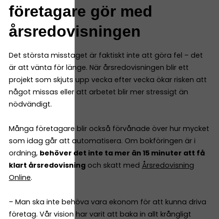
företagare gör med
årsredovisningen
Det största misstaget är faktiskt inte att göra fel – det
är att vänta för länge. När årsredovisningen blir ett
projekt som skjuts upp vecka efter vecka ökar risken att
något missas eller att arbetet blir mer stressigt än
nödvändigt.
Många företagare blir också förvånade över hur mycket
som idag går att automatisera. Om bokföringen är i
ordning,
behöver det inte ta mer än 15 minuter att få
klart årsredovisning
och skatt med
Årsredovisning
Online
.
– Man ska inte behöva vara ekonom för att kunna driva
företag. Vår vision har varit att baka in allt krångligt