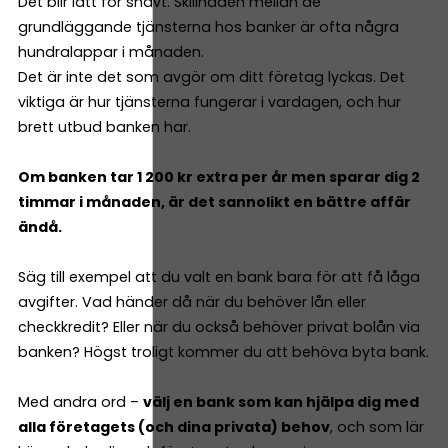
Det blir lätt för snävt. Skillnaden mellan de
grundläggande tjänsterna hos banker är ofta några
hundralappar i månaden.
Det är inte det som avgör om ditt företag lyckas. Det
viktiga är hur tjänsterna fungerar i vardagen, och hur
brett utbud banken har.
Om banken tar 1 200 kr extra per år men sparar dig 2
timmar i månaden, är det sannolikt en bättre affär
ändå.
Säg till exempel att du valt en bank bara för att få låga
avgifter. Vad händer då när du behöver lån eller
checkkredit? Eller när du också behöver privat bolån via
banken? Högst troligt kommer du att behöva byta bank.
Med andra ord –
välj en bank som kan hjälpa dig med
alla företagets (och dina privata) behov
, och som lär