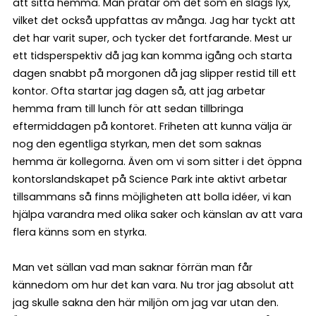
att sitta hemma. Man pratar om det som en slags lyx,
vilket det också uppfattas av många. Jag har tyckt att
det har varit super, och tycker det fortfarande. Mest ur
ett tidsperspektiv då jag kan komma igång och starta
dagen snabbt på morgonen då jag slipper restid till ett
kontor. Ofta startar jag dagen så, att jag arbetar
hemma fram till lunch för att sedan tillbringa
eftermiddagen på kontoret. Friheten att kunna välja är
nog den egentliga styrkan, men det som saknas
hemma är kollegorna. Även om vi som sitter i det öppna
kontorslandskapet på Science Park inte aktivt arbetar
tillsammans så finns möjligheten att bolla idéer, vi kan
hjälpa varandra med olika saker och känslan av att vara
flera känns som en styrka.
Man vet sällan vad man saknar förrän man får
kännedom om hur det kan vara. Nu tror jag absolut att
jag skulle sakna den här miljön om jag var utan den.