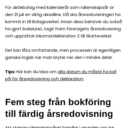
För aktiebolag med kalenderår som räkenskapsår är
den 31 juli en viktig deadline. Då ska årsredovisningen ha
kommit in till Bolagsverket. Innan dess behöver du också
ha gjort bokslutet, tagit fram företagets årsredovisning
och upprättat Inkomstdeklaration 2 till Skatteverket.
Det kan låta omfattande, men processen är egentligen
ganska logisk när man bryter ner den i mindre delar.
Tips:
Här kan du läsa om
alla datum du måste ha koll
på för årsredovisning och deklaration
.
Fem steg från bokföring
till färdig årsredovisning
Att stänga räkenskapsåret handlar i grunden om tre