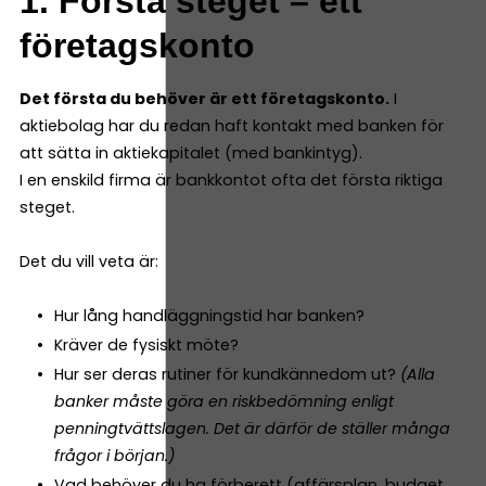
1. Första steget – ett
företagskonto
Det första du behöver är ett företagskonto.
I
aktiebolag har du redan haft kontakt med banken för
att sätta in aktiekapitalet (med bankintyg).
I en enskild firma är bankkontot ofta det första riktiga
steget.
Det du vill veta är:
Hur lång handläggningstid har banken?
Kräver de fysiskt möte?
Hur ser deras rutiner för kundkännedom ut?
(Alla
banker måste göra en riskbedömning enligt
penningtvättslagen. Det är därför de ställer många
frågor i början.)
Vad behöver du ha förberett (affärsplan, budget,