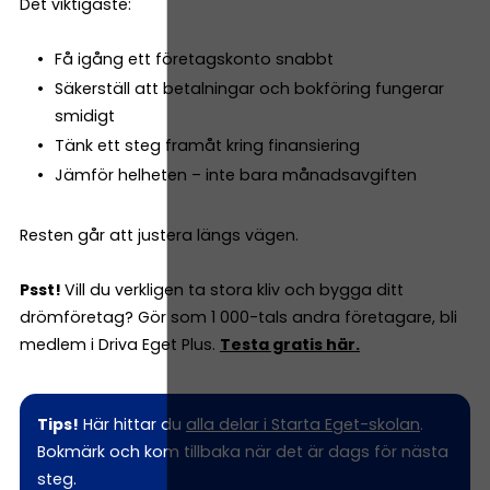
Det viktigaste:
Få igång ett företagskonto snabbt
Säkerställ att betalningar och bokföring fungerar
smidigt
Tänk ett steg framåt kring finansiering
Jämför helheten – inte bara månadsavgiften
Resten går att justera längs vägen.
Psst!
Vill du verkligen ta stora kliv och bygga ditt
drömföretag? Gör som 1 000-tals andra företagare, bli
medlem i Driva Eget Plus.
Testa gratis här.
Tips!
Här hittar du
alla delar i Starta Eget-skolan
.
Bokmärk och kom tillbaka när det är dags för nästa
steg.