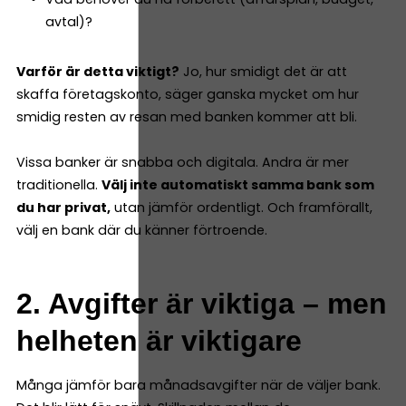
avtal)?
Varför är detta viktigt?
Jo, hur smidigt det är att
skaffa företagskonto, säger ganska mycket om hur
smidig resten av resan med banken kommer att bli.
Vissa banker är snabba och digitala. Andra är mer
traditionella.
Välj inte automatiskt samma bank som
du har privat,
utan jämför ordentligt. Och framförallt,
välj en bank där du känner förtroende.
2. Avgifter är viktiga – men
helheten är viktigare
Många jämför bara månadsavgifter när de väljer bank.