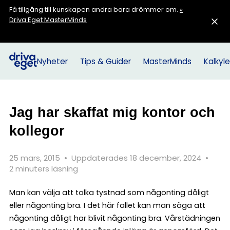
Få tillgång till kunskapen andra bara drömmer om.
»
Driva Eget MasterMinds
Nyheter
Tips & Guider
MasterMinds
Kalkyle
Jag har skaffat mig kontor och
kollegor
25 mars, 2015
•
Uppdaterades 18 december, 2024
•
2 minuters läsning
Man kan välja att tolka tystnad som någonting dåligt
eller någonting bra. I det här fallet kan man säga att
någonting dåligt har blivit någonting bra. Vårstädningen