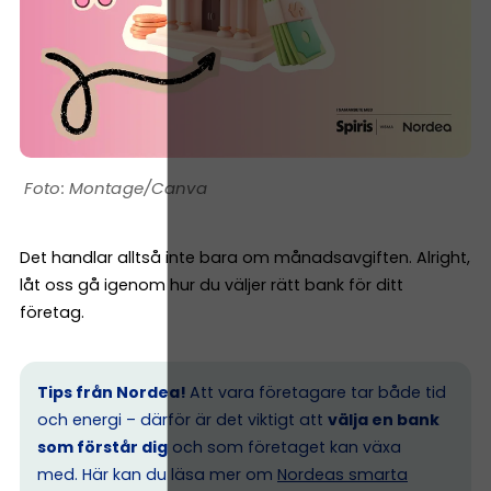
Montage/Canva
Det handlar alltså inte bara om månadsavgiften. Alright,
låt oss gå igenom hur du väljer rätt bank för ditt
företag.
Tips från Nordea!
Att vara företagare tar både tid
och energi – därför är det viktigt att
välja en bank
som förstår dig
och som företaget kan växa
med. Här kan du läsa mer om
Nordeas smarta