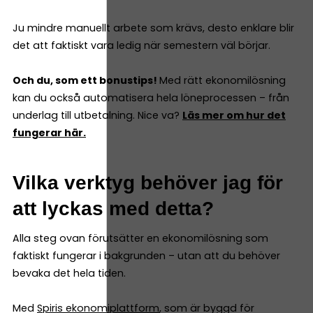
Ju mindre manuellt arbete som krävs, desto enklare blir
det att faktiskt vara ledig när semestern väl börjar.
Och du, som ett bonustips!
Med rätt ekonomilösning
kan du också automatisera hela löneprocessen – från
underlag till utbetalning. Nice va?
Läs mer om hur det
fungerar här.
Vilka verktyg behöver jag för
att lyckas med detta?
Alla steg ovan förutsätter en ekonomilösning som
faktiskt fungerar i bakgrunden – utan att du behöver
bevaka det hela tiden.
Med
Spiris ekonomiplattform
, som är byggd för