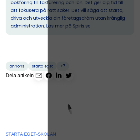
bokföring till fakturering och lön. Det ger dig tid till
att fokusera på rätt saker. Det vill säga att starta,
driva och utveckla din företagsdröm utan krånglig
administration. Läs mer på
Spiris.se
.
+7
annons
starta eget
Dela artikeln
STARTA EGET-SKOLAN