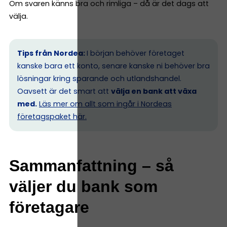
Om svaren känns bra och rimliga – då är det dags att
välja.
Tips från Nordea:
I början behöver företaget
kanske bara ett konto, senare kanske ni behöver bra
lösningar kring sparande och utlandshandel.
Oavsett är det smart att
välja en bank att växa
med.
Läs mer om allt som ingår i Nordeas
företagspaket här.
Sammanfattning – så
väljer du bank som
företagare