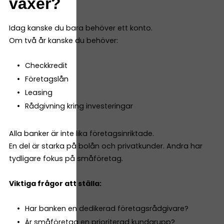
växer?
Idag kanske du bara behöver ett konto.
Om två år kanske du behöver:
Checkkredit
Företagslån
Leasing
Rådgivning kring investeringar
Alla banker är inte lika företagsinriktade.
En del är starka på bolån och privatkunder. Andra har
tydligare fokus på småföretag.
Viktiga frågor att ställa:
Har banken en dedikerad företagsrådgivare?
Är småföretag en prioriterad kundgrupp?