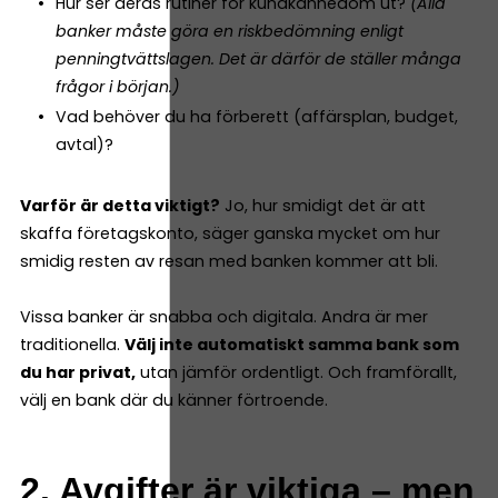
Hur ser deras rutiner för kundkännedom ut?
(Alla
banker måste göra en riskbedömning enligt
penningtvättslagen. Det är därför de ställer många
frågor i början.)
Vad behöver du ha förberett (affärsplan, budget,
avtal)?
Varför är detta viktigt?
Jo, hur smidigt det är att
skaffa företagskonto, säger ganska mycket om hur
smidig resten av resan med banken kommer att bli.
Vissa banker är snabba och digitala. Andra är mer
traditionella.
Välj inte automatiskt samma bank som
du har privat,
utan jämför ordentligt. Och framförallt,
välj en bank där du känner förtroende.
2. Avgifter är viktiga – men