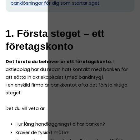
banklösningar för dig som startar eget.
1. Första steget – ett
företagskonto
Det första du behöver är ett företagskonto.
I
aktiebolag har du redan haft kontakt med banken för
att sätta in aktiekapitalet (med bankintyg).
I en enskild firma är bankkontot ofta det första riktiga
steget.
Det du vill veta är:
Hur lång handläggningstid har banken?
Kräver de fysiskt möte?