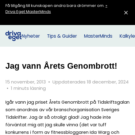
Få tillgång till kunskapen andra bara drömmer om.
»
Driva Eget MasterMinds
Nyheter
Tips & Guider
MasterMinds
Kalkyle
Jag vann Årets Genombrott!
15 november, 2013
•
Uppdaterades 18 december, 2024
•
1 minuts läsning
Igår vann jag priset Årets Genombrott på Tidskriftsgalan
som anordnas av vår branschorganisation Sveriges
Tidskrifter. Jag är så otroligt glad! Jag hade inte
förväntat mig att jag skulle vinna (det var tuff
konkurrens i form av fitnessbloggaren Ida Warg och