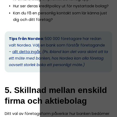
Hur ser deras kreditpolicy ut för nystartade bolag?
Kan du få en personlig kontakt som lär känna just
dig och ditt företag?
Tips från Nordea:
500 000 företagare har redan
valt Nordea. Välj en bank som förstår företagande
–
allt detta ingår.
(Ps. I
bland kan det vara skönt att ta
ett möte med banken, hos Nordea kan alla företag
oavsett storlek boka ett personligt möte.)
5. Skillnad mellan enskild
firma och aktiebolag
Ditt val av företagsform påverkar hur banken bedömer