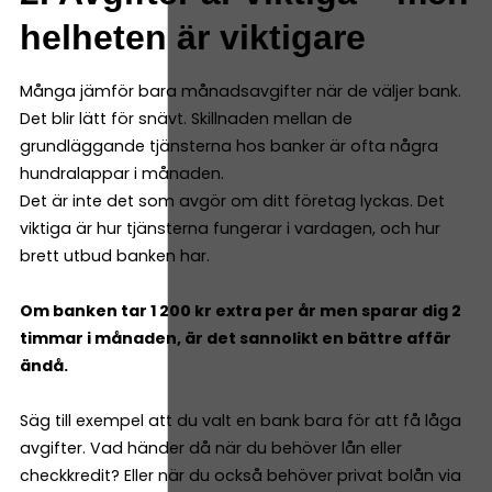
helheten är viktigare
Många jämför bara månadsavgifter när de väljer bank.
Det blir lätt för snävt. Skillnaden mellan de
grundläggande tjänsterna hos banker är ofta några
hundralappar i månaden.
Det är inte det som avgör om ditt företag lyckas. Det
viktiga är hur tjänsterna fungerar i vardagen, och hur
brett utbud banken har.
Om banken tar 1 200 kr extra per år men sparar dig 2
timmar i månaden, är det sannolikt en bättre affär
ändå.
Säg till exempel att du valt en bank bara för att få låga
avgifter. Vad händer då när du behöver lån eller
checkkredit? Eller när du också behöver privat bolån via