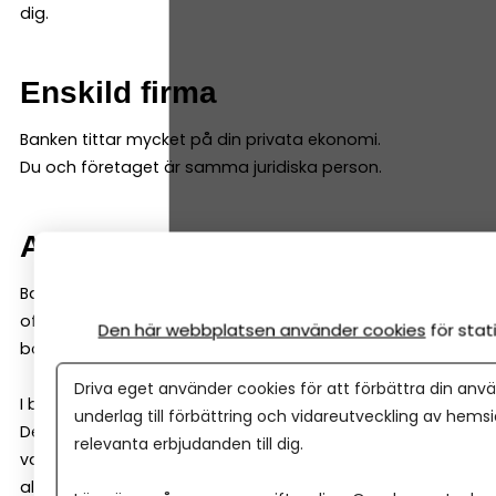
dig.
Enskild firma
Banken tittar mycket på din privata ekonomi.
Du och företaget är samma juridiska person.
Aktiebolag
Banken tittar på bolagets ekonomi och prognoser, men
ofta också på dig som ägare (för lån kan de kräva
Den här webbplatsen använder cookies
för sta
borgen och andra säkerheter).
Driva eget använder cookies för att förbättra din anvä
I båda fallen gör banken en riskbedömning.
underlag till förbättring och vidareutveckling av hems
Det är normalt – och inget personligt. Därför kan det
relevanta erbjudanden till dig.
vara smart att jämföra fler banker, för att få fler
alternativ.