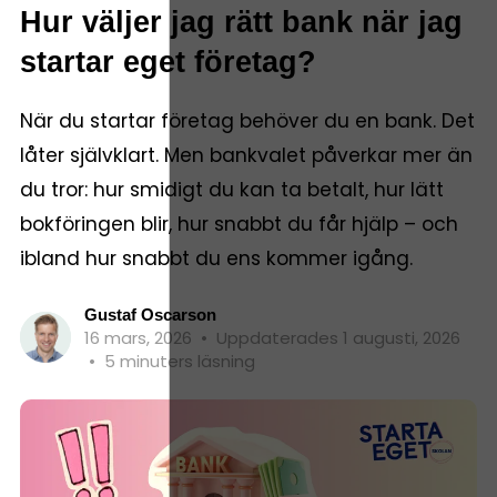
Hur väljer jag rätt bank när jag
startar eget företag?
När du startar företag behöver du en bank. Det
låter självklart. Men bankvalet påverkar mer än
du tror: hur smidigt du kan ta betalt, hur lätt
bokföringen blir, hur snabbt du får hjälp – och
ibland hur snabbt du ens kommer igång.
Gustaf Oscarson
16 mars, 2026
•
Uppdaterades 1 augusti, 2026
•
5 minuters läsning