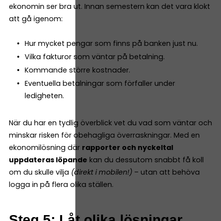
ekonomin ser bra ut. Innan semestern kan det vara klokt
att gå igenom:
Hur mycket pengar som finns på banken just nu.
Vilka fakturor som väntar på betalning.
Kommande större kostnader.
Eventuella betalningar som förfaller under
ledigheten.
När du har en tydlig överblick vet du vad som väntar och
minskar risken för obehagliga överraskningar. Med en
ekonomilösning där
rapporter och nyckeltal
uppdateras löpande
kan du dessutom snabbt få koll
om du skulle vilja
(direkt i mobilen!)
– utan att behöva
logga in på flera olika ställen.
Steg 5: Låt olika lösningar