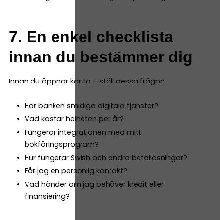
7. En enkel checklista
innan du bestämmer dig
Innan du öppnar konto – ställ dessa frågor:
Har banken smidiga digitala tjänster?
Vad kostar helheten per år?
Fungerar integrationen med mitt
bokföringsprogram?
Hur fungerar Swish och andra betallösningar?
Får jag en personlig kontakt?
Vad händer om jag behöver kredit eller
finansiering?