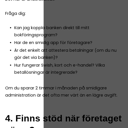
Fråga dig:
Kan jag koppla banken direkt till mitt
bokföringsprogram?
Har de en smidig app för företagare?
Är det enkelt att attestera betalningar (om du nu
gör det via banken)?
Hur fungerar Swish, kort och e-handel? Vilka
betallösningar är integrerade?
Om du sparar 2 timmar i månaden på smidigare
administration är det ofta mer värt än en lägre avgift.
4. Finns stöd när företaget