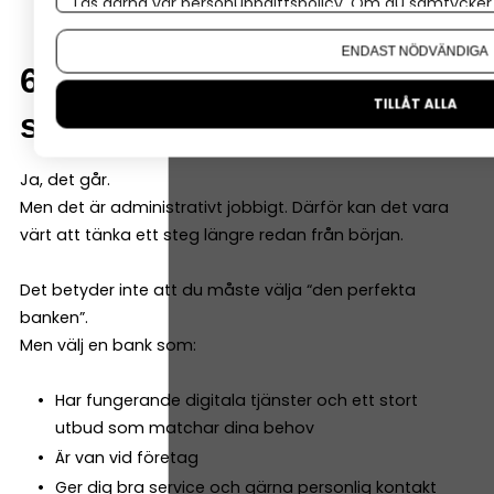
Läs gärna vår
personuppgiftspolicy
. Om du samtycker t
Om du vill ändra ditt val i efterhand hittar du den möjl
ENDAST NÖDVÄNDIGA
6. Kan man byta bank
TILLÅT ALLA
senare?
Ja, det går.
Men det är administrativt jobbigt. Därför kan det vara
värt att tänka ett steg längre redan från början.
Det betyder inte att du måste välja “den perfekta
banken”.
Men välj en bank som:
Har fungerande digitala tjänster och ett stort
utbud som matchar dina behov
Är van vid företag
Ger dig bra service och gärna personlig kontakt