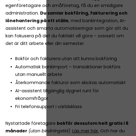
egenföretagare och småföretag, få du en smidigare
administration.
Du samlar bokföring, fakturering och
lönehantering på ett ställe
, med bankintegration, AI-
assistent och smarta automatiseringar som gör att du
kan fokusera på det du faktiskt vill göra – oavsett om
det är ditt arbete eller din semester.
Bokför och fakturera utan att kunna bokföring
Automatisk bankimport – transaktioner bokförs
utan manuellt arbete
Återkommande fakturor som skickas automatiskt
AI-assistent tillgänglig dygnet runt för
ekonomifrågor
Fri telefonsupport i världsklass
Nystartade företagare
bokför dessutom helt gratis i 6
månader
(utan bindningstid)
.
Läs mer här.
Och har du