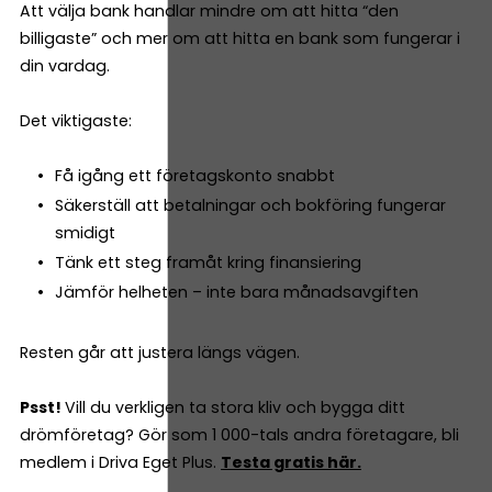
Att välja bank handlar mindre om att hitta “den
billigaste” och mer om att hitta en bank som fungerar i
din vardag.
Det viktigaste:
Få igång ett företagskonto snabbt
Säkerställ att betalningar och bokföring fungerar
smidigt
Tänk ett steg framåt kring finansiering
Jämför helheten – inte bara månadsavgiften
Resten går att justera längs vägen.
Psst!
Vill du verkligen ta stora kliv och bygga ditt
drömföretag? Gör som 1 000-tals andra företagare, bli
medlem i Driva Eget Plus.
Testa gratis här.