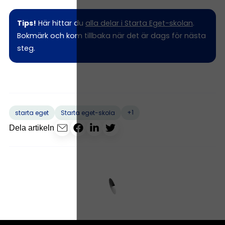
Tips!
Här hittar du
alla delar i Starta Eget-skolan
.
Bokmärk och kom tillbaka när det är dags för nästa
steg.
+1
starta eget
Starta eget-skola
Dela artikeln