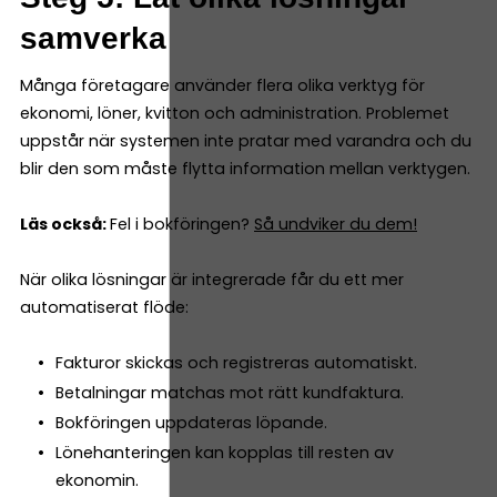
samverka
Många företagare använder flera olika verktyg för
ekonomi, löner, kvitton och administration. Problemet
uppstår när systemen inte pratar med varandra och du
blir den som måste flytta information mellan verktygen.
Läs också:
Fel i bokföringen?
Så undviker du dem!
När olika lösningar är integrerade får du ett mer
automatiserat flöde:
Fakturor skickas och registreras automatiskt.
Betalningar matchas mot rätt kundfaktura.
Bokföringen uppdateras löpande.
Lönehanteringen kan kopplas till resten av
ekonomin.