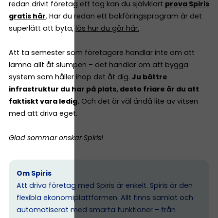
redan drivit företag ett tag kan du självklart
prova Spiris
gratis här
. Har du redan ett bokföringsprogram är det
superlätt att byta,
läs hur du gör här.
Att ta semester som företagare handlar inte om att
lämna allt åt slumpen – det handlar om att bygga
system som håller ihop det åt dig.
Ju bättre
infrastruktur du har på plats, desto friare är du att
faktiskt vara ledig.
Och det är väl ändå lite av vitsen
med att driva eget.
Glad sommar önskar Spiris!
Om Spiris
Att driva företag med Spiris är enkelt. Spiris är den
flexibla ekonomiplattformen. Allt finns samlat och
automatiserat med smarta funktioner – från