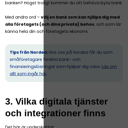
banken? Högst troligt kommer du att behöva byta bank.
Med andra ord –
välj en bank som kan hjälpa dig med
alla företagets (och dina privata) behov
, och som lär
känna hela din och företagets ekonomi.
Tips från Nordea:
Hos oss på Nordea får du som
småföretagare flexibla bank- och
finansieringslösningar som hjälper dig växa.
Läs om
allt som ingår här.
3. Vilka digitala tjänster
och integrationer finns
Det här är underskattat.