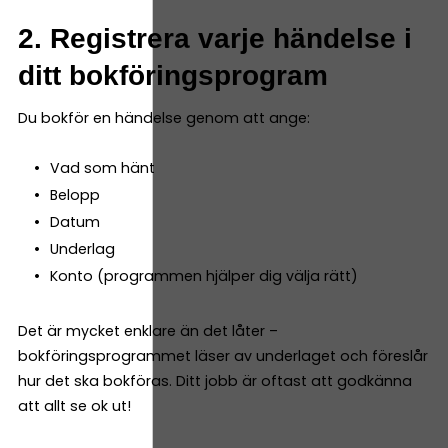
2. Registrera varje händelse i
ditt bokföringsprogram
Du bokför en händelse genom att ange:
Vad som hänt
Belopp
Datum
Underlag
Konto (programmen hjälper dig välja rätt)
Det är mycket enklare än det låter –
bokföringsprogrammet läser av underlaget och föreslår
hur det ska bokföras. Ditt jobb är oftast att godkänna
att allt se ok ut!