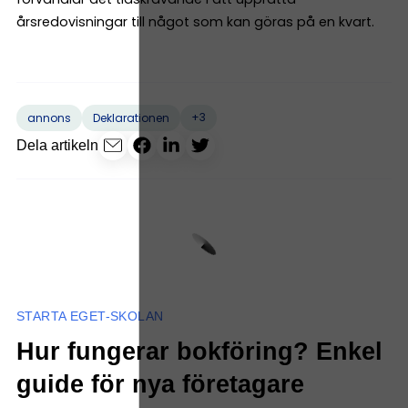
årsredovisningar till något som kan göras på en kvart.
+3
annons
Deklarationen
Dela artikeln
STARTA EGET-SKOLAN
Hur fungerar bokföring? Enkel
guide för nya företagare