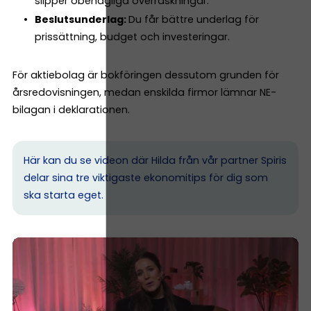
slipper obehagliga överraskningar.
Beslutsunderlag:
Du får bättre underlag för
prissättning, budget och investeringar.
För aktiebolag är bokföringen dessutom grunden för
årsredovisningen, medan enskilda firmor lämnar NE-
bilagan i deklarationen.
Här kan du se videon där Hilda från vår partner Spiris
delar sina tre viktigaste ekonomitips för dig som
ska starta eget.