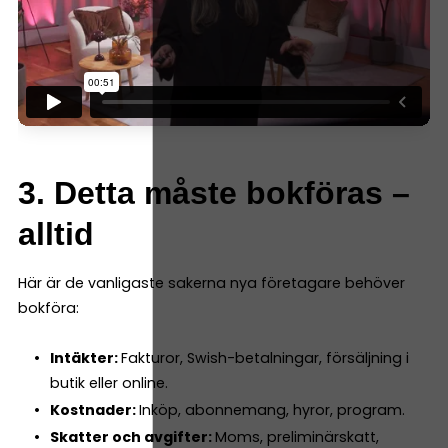
3. Detta måste bokföras –
alltid
Här är de vanligaste sakerna nya företagare behöver
bokföra:
Intäkter:
Fakturor, Swish-betalningar, försäljning i
butik eller online.
Kostnader:
Inköp, abonnemang, hyror, program.
Skatter och avgifter:
Moms, preliminärskatt,