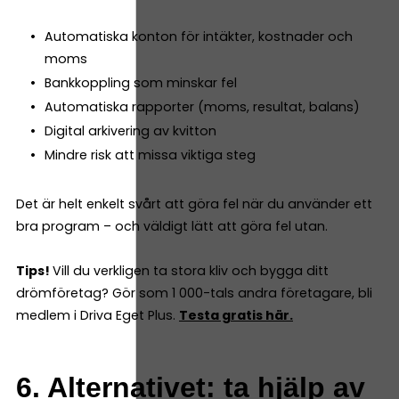
Automatiska konton för intäkter, kostnader och
moms
Bankkoppling som minskar fel
Automatiska rapporter (moms, resultat, balans)
Digital arkivering av kvitton
Mindre risk att missa viktiga steg
Det är helt enkelt svårt att göra fel när du använder ett
bra program – och väldigt lätt att göra fel utan.
Tips!
Vill du verkligen ta stora kliv och bygga ditt
drömföretag? Gör som 1 000-tals andra företagare, bli
medlem i Driva Eget Plus.
Testa gratis här.
6. Alternativet: ta hjälp av