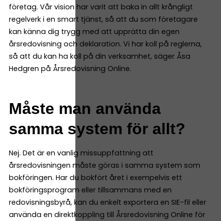
företag. Vår vision har varit att baka in allt krångligt
regelverk i en smart tjänst, så att du som företagare
kan känna dig trygg med att upprätta din egen
årsredovisning och deklaration. Vi har koll på reglerna,
så att du kan ha koll på din verksamhet, säger Åsa
Hedgren på Årsredovisning Online.
Måste man använda
samma system för allt?
Nej. Det är en vanlig missuppfattning att
årsredovisningen måste göras i samma system som
bokföringen. Har du bokfört året i exempelvis ett
bokföringsprogram eller tillsammans med en
redovisningsbyrå, kan du enkelt exportera en SIE-fil eller
använda en direktkoppling till Årsredovisning Online för