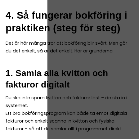
4. Så fungerar bokföring i
praktiken (steg för steg)
Det är här många tror att bokföring blir svårt. Men gör
du det enkelt, så är det enkelt. Här är grunderna:
1. Samla alla kvitton och
fakturor digitalt
Du ska inte spara kvitton och fakturor löst – de ska in i
systemet.
Ett bra bokföringsprogram kan både ta emot digitala
fakturor och enkelt scanna in kvitton och fysiska
fakturor – så att du samlar allt i programmet direkt.