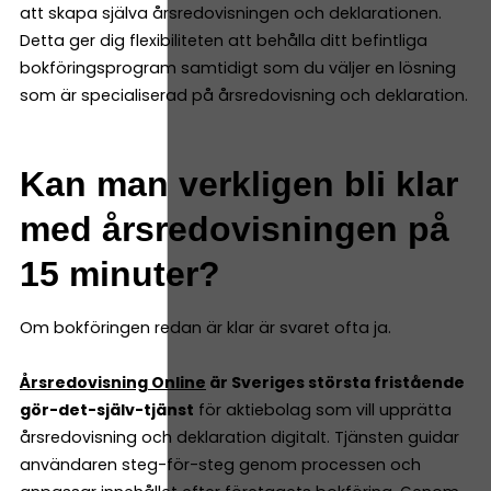
att skapa själva årsredovisningen och deklarationen.
Detta ger dig flexibiliteten att behålla ditt befintliga
bokföringsprogram samtidigt som du väljer en lösning
som är specialiserad på årsredovisning och deklaration.
Kan man verkligen bli klar
med årsredovisningen på
15 minuter?
Om bokföringen redan är klar är svaret ofta ja.
Årsredovisning Online
är Sveriges största fristående
gör-det-själv-tjänst
för aktiebolag som vill upprätta
årsredovisning och deklaration digitalt. Tjänsten guidar
användaren steg-för-steg genom processen och