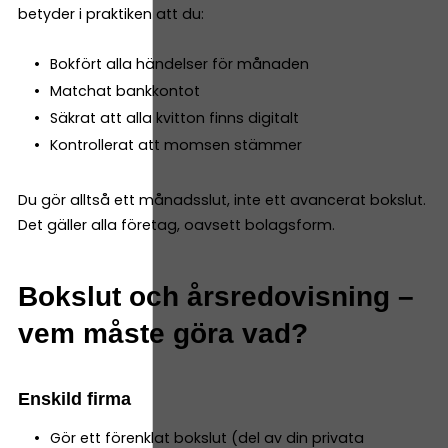
betyder i praktiken att du:
Bokfört alla händelser för månaden
Matchat bankkontot
Säkrat att alla kvitton finns digitalt
Kontrollerat att momsen stämmer
Du gör alltså ett månadsslut, inte ett avancerat bokslut.
Det gäller alla företag, oavsett bolagsform.
Bokslut och årsredovisning –
vem måste göra vad?
Enskild firma
Gör ett förenklat bokslut (del av din privata