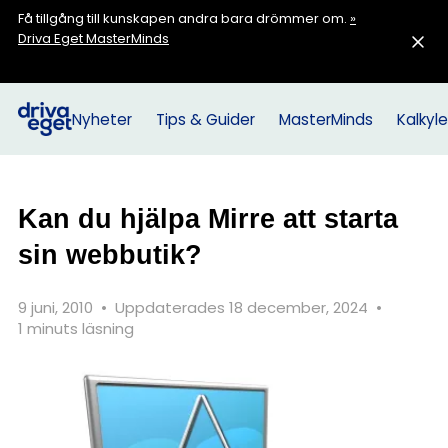
Få tillgång till kunskapen andra bara drömmer om.
»
Driva Eget MasterMinds
Nyheter
Tips & Guider
MasterMinds
Kalkyle
Kan du hjälpa Mirre att starta
sin webbutik?
9 juni, 2010
•
Uppdaterades 18 december, 2024
•
1 minuts läsning