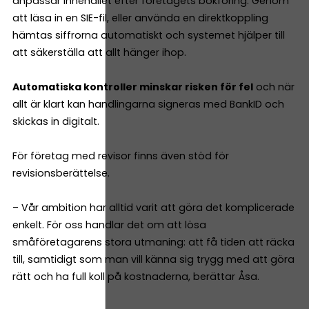
anpassar innehållet efter företagets bokföring. Genom
att läsa in en SIE-fil, eller använda en direktkoppling
hämtas siffrorna automatiskt och systemet hjälper till
att säkerställa att allt hänger ihop.
Automatiska kontroller minskar risken för fel
och när
allt är klart kan handlingarna signeras med BankID och
skickas in digitalt.
För företag med revisor finns även stöd för
revisionsberättelse.
– Vår ambition har alltid varit att göra det komplicerade
enkelt. För oss handlar det om att lösa
småföretagarens stora utmaning: att få tiden att räcka
till, samtidigt som man vill känna sig trygg med att göra
rätt och ha full koll på kostnaderna, berättar Åsa.