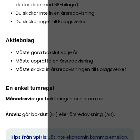
deklaration med NE-bilaga)
Du skickar inte in en årsredovisning
Du skickar inget till Bolagsverket
Aktiebolag
Måste göra bokslut varje år
Måste upprätta en årsredovisning
Måste skicka in årsredovisningen till Bolagsverket
En enkel tumregel
Månadssvis:
gör bokföringen och stäm av.
Årsvis:
gör bokslut (EF) eller årsredovisning (AB).
Tips från Spiris:
Låt inte ekonomin komma emellan.