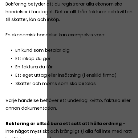
Bokföring betyder att du registrerar alla ekonomiska
händelser i företaget. Det är allt från fakturor och kvitton
till skatter, lön och inköp.
En ekonomisk händelse kan exempelvis vara:
En kund som betalar dig
Ett inköp du gör
En faktura du får
Ett eget uttag eller insättning (i enskild firma)
Skatter och moms som ska betalas
Varje händelse behöver ett underlag: kvitto, faktura eller
annan dokumentation.
Bokföring är alltså bara ett sätt att hålla ordning
–
inte något mystiskt och krångligt (i alla fall inte med rätt