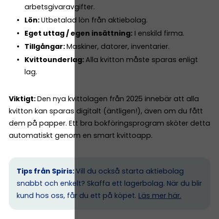
arbetsgivaravgifter.
Lön:
Utbetalad lön från aktiebolag.
Eget uttag / egen insättning:
I enskild firma.
Tillgångar:
Maskiner, datorer, inventarier.
Kvittounderlag:
Alla kvitton måste sparas enligt
lag.
Viktigt:
Den nya kvittolagen från 2025 innebär att alla
kvitton kan sparas digitalt (äntligen!), även om du fått
dem på papper. Ett bra bokföringsprogram sköter detta
automatiskt genom en smart kvittoapp.
Tips från Spiris:
Vill du också starta aktiebolag
snabbt och enkelt? Skaffa ett lagerbolag. När du blir
kund hos oss, får du ett på köpet.
Läs mer här.