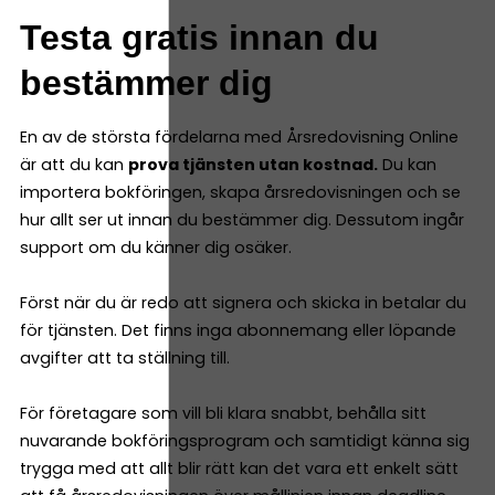
Testa gratis innan du
bestämmer dig
En av de största fördelarna med Årsredovisning Online
är att du kan
prova tjänsten utan kostnad.
Du kan
importera bokföringen, skapa årsredovisningen och se
hur allt ser ut innan du bestämmer dig. Dessutom ingår
support om du känner dig osäker.
Först när du är redo att signera och skicka in betalar du
för tjänsten. Det finns inga abonnemang eller löpande
avgifter att ta ställning till.
För företagare som vill bli klara snabbt, behålla sitt
nuvarande bokföringsprogram och samtidigt känna sig
trygga med att allt blir rätt kan det vara ett enkelt sätt