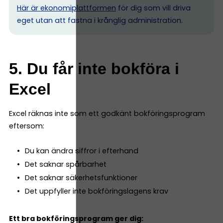
Här är ekonomiplattformen
för dig som vill driva
eget utan att fastna i krånglig administration.
5. Du får inte bokföra i
Excel
Excel räknas inte som ett godkänt bokföringsprogram
eftersom:
Du kan ändra siffror i efterhand
Det saknar spårbarhet
Det saknar säkerhetsfunktioner
Det uppfyller inte bokföringslagens krav
Ett bra bokföringsprogram ger dig: