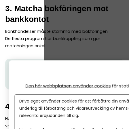
3. Matcha bokföringen mot
bankkontot
Bankhändelser måste stämma med bokföringen.
De flesta program har bankkoppling som gör
matchningen enkel.
Tips från Nordea:
För att bokföringen ska fungera
behöver du ett
företagskonto.
Här får du hjälp att
skaffa ett snabbt och smidigt.
Den här webbplatsen använder cookies
för sta
Driva eget använder cookies för att förbättra din anvä
4. Redovisa moms
underlag till förbättring och vidareutveckling av hems
relevanta erbjudanden till dig.
Hur ofta du redovisar beror på omsättning och om du
valt: