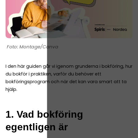
Montage/Canva
I den här guiden går vi igenom grunderna i bokföring, hur
du bokför i praktiken, varför du behöver ett
bokföringsprogram och när det kan vara smart att ta
hjälp.
1. Vad bokföring
egentligen är