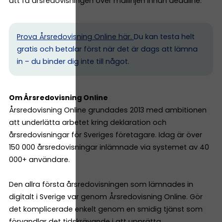
att få årsredovisningen över mållinjen innan deadline.
Prova Årsredovisning Online här.
Du kan testa helt
gratis och betalar först när det är dags att lämna
in – du binder dig inte till något.
Om Årsredovisning Online
Årsredovisning Online grundades 2013 med ambitionen
att underlätta arbetet kring deklaration och
årsredovisningar för Sveriges företagare. Idag är över
150 000 årsredovisningar inlämnade via systemet av 40
000+ användare.
Den allra första årsredovisningen som lämnades in
digitalt i Sverige var genom Årsredovisning Online. Gör
det komplicerade enkelt genom en smidig tjänst som
förvandlar det tidskrävande i att upprätta