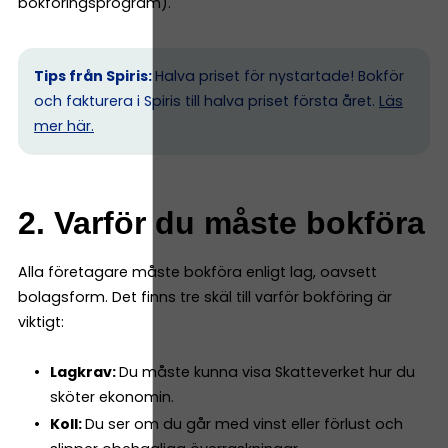
bokföringsprogram).
Tips från Spiris:
Halva priset för nystartade! Bokför
och fakturera i Spiris till halva priset första året.
Läs
mer här.
2. Varför du måste bokföra
Alla företagare måste bokföra enligt lag, oavsett
bolagsform. Det finns tre skäl till varför bokföring är
viktigt:
Lagkrav:
Du måste kunna visa Skatteverket hur du
sköter ekonomin.
Koll:
Du ser om du går med vinst eller förlust och