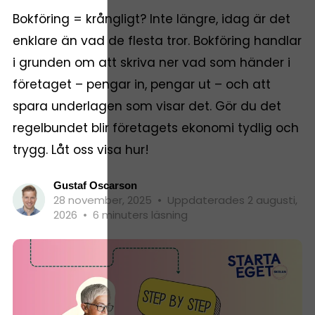
Bokföring = krångligt? Inte längre, idag är det
enklare än vad de flesta tror. Bokföring handlar
i grunden om att skriva ner vad som händer i
företaget – pengar in, pengar ut – och att
spara underlagen som visar det. Gör du det
regelbundet blir företagets ekonomi tydlig och
trygg. Låt oss visa hur!
Gustaf Oscarson
28 november, 2025
•
Uppdaterades 2 augusti,
2026
•
6 minuters läsning