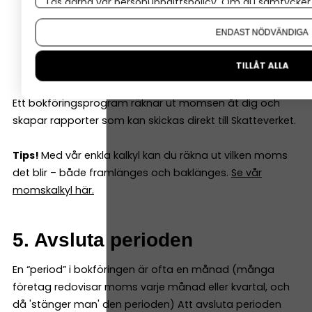
Läs gärna vår
personuppgiftspolicy
. Om du samtycker t
Om du vill ändra ditt val i efterhand hittar du den möjl
Månadsvis
ENDAST NÖDVÄNDIGA
Kvartalsvis
Årligen
TILLÅT ALLA
Ett bokföringsprogram räknar ut momsen åt dig och
skapar rapporter som kan skickas direkt till Skatteverket.
Tips!
Med vår enkla kalkyl kan du räkna ut vilken moms
det blir – både framlänges och baklänges.
Se vår
momskalkyl här.
5. Avsluta perioden
En “period” i bokföringen är ofta en månad (många
företag redovisar moms varje månad eller kvartal, och
då 'stänger man' den perioden) Att avsluta perioden