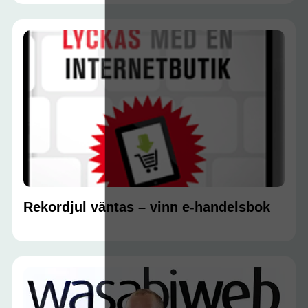
Rekordjul väntas – vinn e-handelsbok