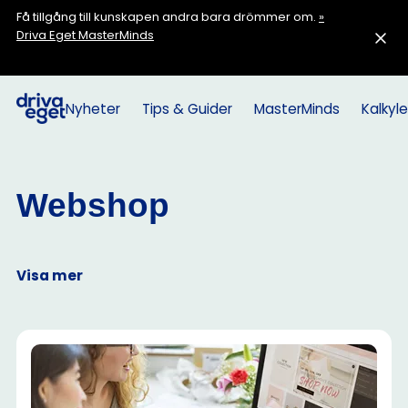
Få tillgång till kunskapen andra bara drömmer om.
»
Driva Eget MasterMinds
Nyheter
Tips & Guider
MasterMinds
Kalkyle
Webshop
Visa mer