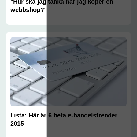
"Hur ska jag tänka när jag köper en
webbshop?"
Lista: Här är 6 heta e-handelstrender
2015