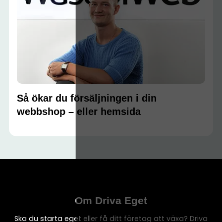
Så ökar du försäljningen i din
webbshop – eller hemsida
Om Driva Eget
Ska du starta eget eller få ditt företag att växa? Driva