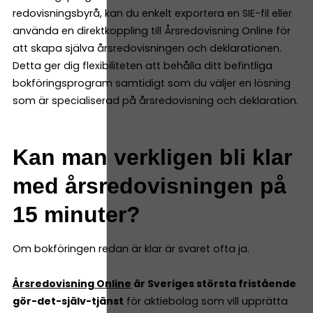
redovisningsbyrå, kan du enkelt exportera en SIE-fil eller
använda en direktkoppling till Årsredovisning Online för
att skapa själva årsredovisningen och deklarationen.
Detta ger dig flexibiliteten att behålla ditt befintliga
bokföringsprogram samtidigt som du väljer en lösning
som är specialiserad på årsredovisning och deklaration.
Kan man verkligen bli klar
med årsredovisningen på
15 minuter?
Om bokföringen redan är klar är svaret ofta ja.
Årsredovisning Online
är Sveriges största fristående
gör-det-själv-tjänst
för aktiebolag som vill upprätta