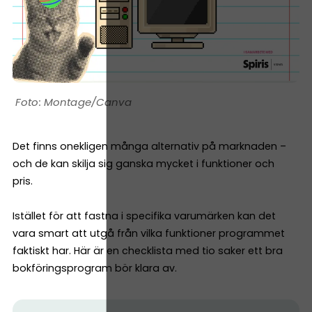
Montage/Canva
Det finns onekligen många alternativ på marknaden –
och de kan skilja sig ganska mycket i funktioner och
pris.
Istället för att fastna i specifika varumärken kan det
vara smart att utgå från vilka funktioner programmet
faktiskt har. Här är en checklista med tio saker ett bra
bokföringsprogram bör klara av.