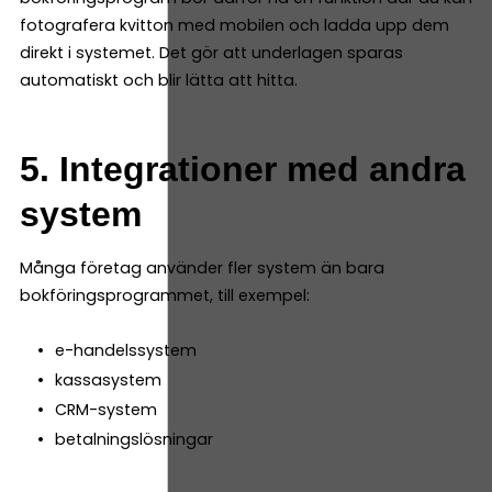
fotografera kvitton med mobilen och ladda upp dem
direkt i systemet. Det gör att underlagen sparas
automatiskt och blir lätta att hitta.
5. Integrationer med andra
system
Många företag använder fler system än bara
bokföringsprogrammet, till exempel:
e-handelssystem
kassasystem
CRM-system
betalningslösningar