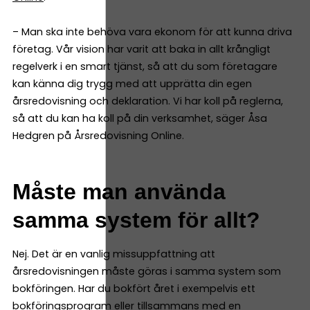
– Man ska inte behöva vara ekonom för att kunna driva
företag. Vår vision har varit att baka in allt krångligt
regelverk i en smart tjänst, så att du som företagare
kan känna dig trygg med att upprätta din egen
årsredovisning och deklaration. Vi har koll på reglerna,
så att du kan ha koll på din verksamhet, säger Åsa
Hedgren på Årsredovisning Online.
Måste man använda
samma system för allt?
Nej. Det är en vanlig missuppfattning att
årsredovisningen måste göras i samma system som
bokföringen. Har du bokfört året i exempelvis ett
bokföringsprogram eller tillsammans med en