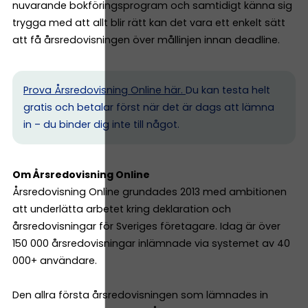
nuvarande bokföringsprogram och samtidigt känna sig
trygga med att allt blir rätt kan det vara ett enkelt sätt
att få årsredovisningen över mållinjen innan deadline.
Prova Årsredovisning Online här.
Du kan testa helt
gratis och betalar först när det är dags att lämna
in – du binder dig inte till något.
Om Årsredovisning Online
Årsredovisning Online grundades 2013 med ambitionen
att underlätta arbetet kring deklaration och
årsredovisningar för Sveriges företagare. Idag är över
150 000 årsredovisningar inlämnade via systemet av 40
000+ användare.
Den allra första årsredovisningen som lämnades in