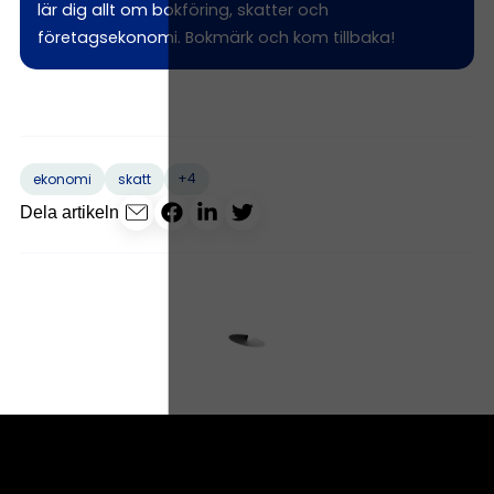
lär dig allt om bokföring, skatter och
företagsekonomi. Bokmärk och kom tillbaka!
+4
ekonomi
skatt
Dela artikeln