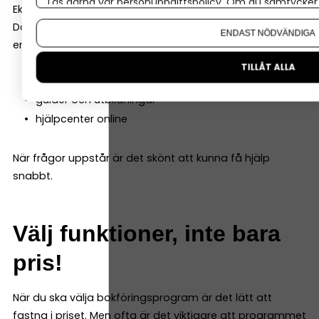
Läs gärna vår
personuppgiftspolicy
. Om du samtycker t
Ekonomi är ett område där det är viktigt att det blir rätt.
Om du vill ändra ditt val i efterhand hittar du den möjl
Därför är det en stor fördel om bokföringsprogrammet
ENDAST NÖDVÄNDIGA
erbjuder bra support. Det kan till exempel vara:
TILLÅT ALLA
chatt eller telefon
guider och utbildningar
hjälpcenter online
När frågor uppstår är det skönt att kunna få hjälp
snabbt.
Välj funktioner, inte bara
pris!
När du ska välja bokföringsprogram är det lätt att
fastna i priset. Men ofta är det viktigare att programmet