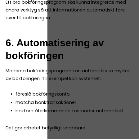
Ett bra bokföringsprogram ska kunna integreras med
andra verktyg så att informationen automatiskt förs
över till bokföringen.
6. Automatisering av
bokföringen
Moderna bokföringsprogram kan automatisera mycket
av bokföringen. Till exempel kan systemet:
föreslå bokföringskonto
matcha banktransaktioner
bokföra återkommande kostnader automatiskt
Det gör arbetet betydligt snabbare.