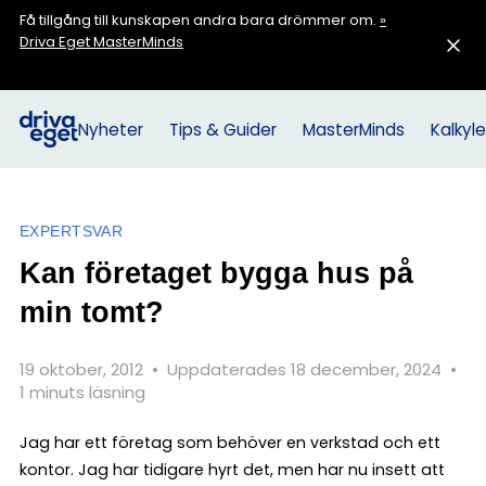
Få tillgång till kunskapen andra bara drömmer om.
»
Driva Eget MasterMinds
Nyheter
Tips & Guider
MasterMinds
Kalkyle
EXPERTSVAR
Kan företaget bygga hus på
min tomt?
19 oktober, 2012
•
Uppdaterades 18 december, 2024
•
1 minuts läsning
Jag har ett företag som behöver en verkstad och ett
kontor. Jag har tidigare hyrt det, men har nu insett att