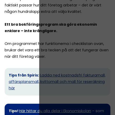
faktiskt passar hur ditt företag arbetar – det är värt
någon hundralapp extra att välja kvalitet.
Ett bra bokföringsprogram ska göra ekonomin
enklare – inte krångligare.
Om programmet har funktionerna i checklistan ovan,
brukar det vara ett bra tecken på att det fungerar även
när ditt företag växer.
Tips från Spiris:
Ladda ned kostnadsfri fakturamall,
affärsplansmall, kvittomall och mall för reseräkning
här
Tips!
Här hittar du alla delar i Ekonomiskolan
– som