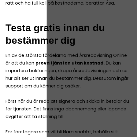
rätt och ha full koll på kostnaderna, berättar Åsa.
Testa gratis innan du
bestämmer dig
En av de största fördelarna med Årsredovisning Online
är att du kan
prova tjänsten utan kostnad.
Du kan
importera bokföringen, skapa årsredovisningen och se
hur allt ser ut innan du bestämmer dig. Dessutom ingår
support om du känner dig osäker.
Först när du är redo att signera och skicka in betalar du
för tjänsten. Det finns inga abonnemang eller löpande
avgifter att ta ställning till.
För företagare som vill bli klara snabbt, behålla sitt