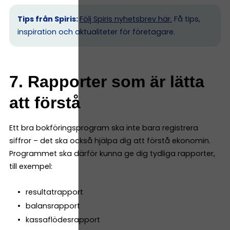
Tips från Spiris:
Följ Spiris nyhetsbrev här.
Få tips,
inspiration och aktualiteter för företagare.
7. Rapporter som är lätta
att förstå
Ett bra bokföringsprogram ska inte bara registrera
siffror – det ska också hjälpa dig att förstå ekonomin.
Programmet ska därför kunna ge dig tydliga rapporter,
till exempel:
resultatrapport
balansrapport
kassaflödesrapport