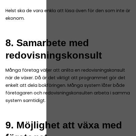
Helst ska de vara enkla att läsa även för den som inte är
ekonom.
8. Samarbete med
redovisningskonsult
Många företag väljer att anlita en redovisningskonsult
när de växer. Då är det viktigt att programmet gör det
enkelt att dela bokföringen. Många system låter både
företagaren och redovisningskonsulten arbeta i samma
system samtidigt.
9. Möjlighet att växa med