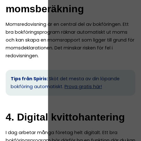
momsberäkning
Momsredovisning är en central del av bokföringen. Ett
bra bokföringsprogram räknar automatiskt ut moms
och kan skapa en momsrapport som ligger till grund för
momsdeklarationen. Det minskar risken för fel i
redovisningen.
Tips från Spiris:
Sköt det mesta av din löpande
bokföring automatiskt.
Prova gratis här!
4. Digital kvittohantering
I dag arbetar många företag helt digitalt. Ett bra
bokföringsprogram bör därför ha en funktion där du kan