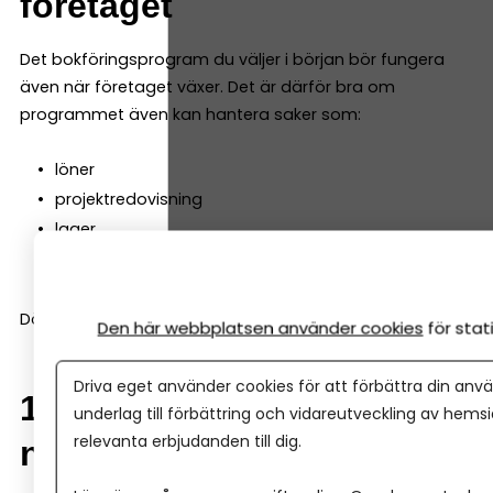
företaget
Det bokföringsprogram du väljer i början bör fungera
även när företaget växer. Det är därför bra om
programmet även kan hantera saker som:
löner
projektredovisning
lager
fler användare
Då slipper du byta system när företaget utvecklas.
Den här webbplatsen använder cookies
för sta
Driva eget använder cookies för att förbättra din anvä
10. Support och hjälp när
underlag till förbättring och vidareutveckling av hems
relevanta erbjudanden till dig.
något går fel