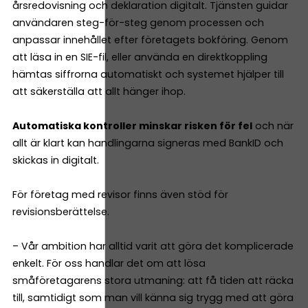
årsredovisning och deklaration digitalt. Tjänsten guidar
användaren steg-för-steg genom processen och
anpassar innehållet efter företagets bokföring. Genom
att läsa in en SIE-fil, eller använda en direktkoppling
hämtas siffrorna automatiskt och systemet hjälper till
att säkerställa att allt hänger ihop.
Automatiska kontroller minskar risken för fel
och när
allt är klart kan handlingarna signeras med BankID och
skickas in digitalt.
För företag med revisor finns även stöd för
revisionsberättelse.
– Vår ambition har alltid varit att göra det komplicerade
enkelt. För oss handlar det om att lösa
småföretagarens stora utmaning: att få tiden att räcka
till, samtidigt som man vill känna sig trygg med att göra