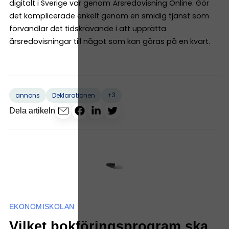
digitalt i Sverige var genom Årsredovisning Online. Gör
det komplicerade enkelt genom en smidig tjänst som
förvandlar det tidskrävande i att upprätta
årsredovisningar till något som kan göras på en kvart.
+3
annons
Deklarationen
Dela artikeln
EKONOMISKOLAN
Vilket bokföringsprogram ska