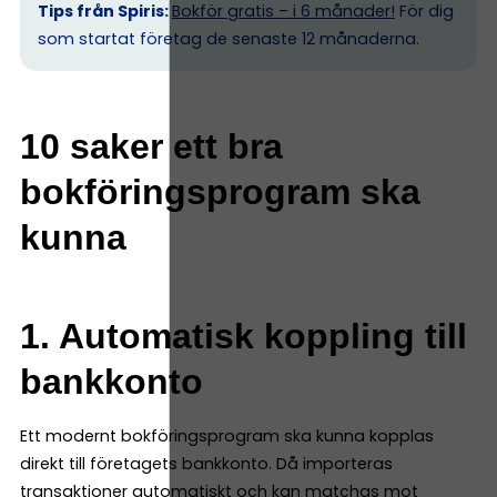
Tips från Spiris:
Bokför gratis – i 6 månader!
För dig
som startat företag de senaste 12 månaderna.
10 saker ett bra
bokföringsprogram ska
kunna
1. Automatisk koppling till
bankkonto
Ett modernt bokföringsprogram ska kunna kopplas
direkt till företagets bankkonto. Då importeras
transaktioner automatiskt och kan matchas mot