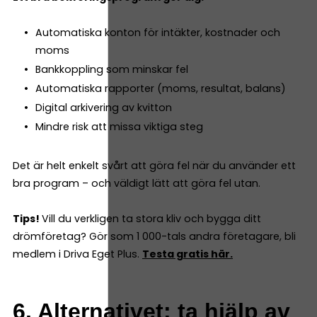
Automatiska konton för intäkter, kostnader och
moms
Bankkoppling som minskar fel
Automatiska rapporter (moms, resultat, balans)
Digital arkivering av kvitton
Mindre risk att missa viktiga steg
Det är helt enkelt svårt att göra fel när du använder ett
bra program – och väldigt lätt att göra fel utan.
Tips!
Vill du verkligen ta stora kliv och bygga ditt
drömföretag? Gör som 1 000-tals andra företagare, bli
medlem i Driva Eget Plus.
Testa gratis här.
6. Alternativet: ta hjälp av