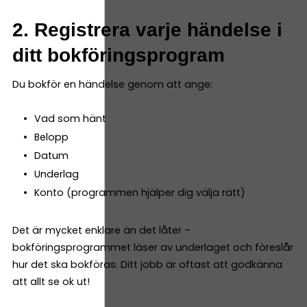
2. Registrera varje händelse i
ditt bokföringsprogram
Du bokför en händelse genom att ange:
Vad som hänt
Belopp
Datum
Underlag
Konto (programmen hjälper dig välja rätt)
Det är mycket enklare än det låter –
bokföringsprogrammet läser av underlaget och föreslår
hur det ska bokföras. Ditt jobb är oftast att godkänna
att allt se ok ut!