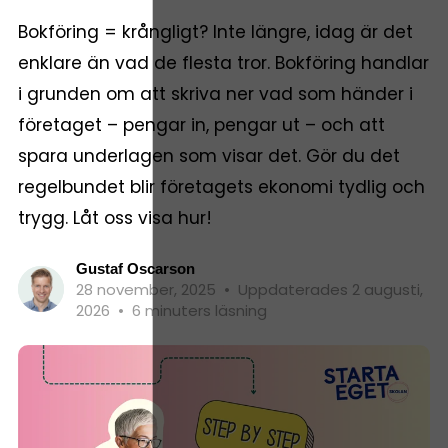
Bokföring = krångligt? Inte längre, idag är det
enklare än vad de flesta tror. Bokföring handlar
i grunden om att skriva ner vad som händer i
företaget – pengar in, pengar ut – och att
spara underlagen som visar det. Gör du det
regelbundet blir företagets ekonomi tydlig och
trygg. Låt oss visa hur!
Gustaf Oscarson
28 november, 2025
•
Uppdaterades 2 augusti,
2026
•
6 minuters läsning