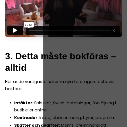
3. Detta måste bokföras –
alltid
Här är de vanligaste sakerna nya företagare behöver
bokföra:
Intäkter:
Fakturor, Swish-betalningar, försäljning i
butik eller online.
Kostnader:
Inköp, abonnemang, hyror, program.
Skatter och avgifter:
Moms, preliminärskatt,