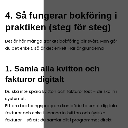
4. Så fungerar bokföring i
praktiken (steg för steg)
Det är här många tror att bokföring blir svårt. Men gör
du det enkelt, så är det enkelt. Här är grunderna:
1. Samla alla kvitton och
fakturor digitalt
Du ska inte spara kvitton och fakturor löst – de ska in i
systemet.
Ett bra bokföringsprogram kan både ta emot digitala
fakturor och enkelt scanna in kvitton och fysiska
fakturor – så att du samlar allt i programmet direkt.