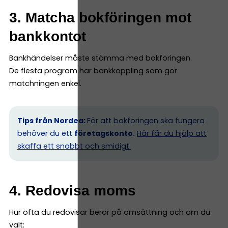
3. Matcha bokföringen mot
bankkontot
Bankhändelser måste stämma med bokföringen.
De flesta program har bankkoppling som gör
matchningen enkel.
Tips från Nordea:
För att bokföringen ska fungera
behöver du ett
företagskonto.
Här får du hjälp att
skaffa ett snabbt och smidigt.
4. Redovisa moms
Hur ofta du redovisar beror på omsättning och om du
valt: