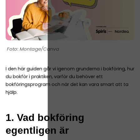
Montage/Canva
I den här guiden går vi igenom grunderna i bokföring, hur
du bokför i praktiken, varför du behöver ett
bokföringsprogram och när det kan vara smart att ta
hjälp.
1. Vad bokföring
egentligen är