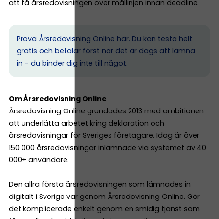
att få årsredovisningen över mållinjen innan deadline.
Prova Årsredovisning Online här.
Du kan testa helt
gratis och betalar först när det är dags att lämna
in – du binder dig inte till något.
Om Årsredovisning Online
Årsredovisning Online grundades 2013 med ambitionen
att underlätta arbetet kring deklaration och
årsredovisningar för Sveriges företagare. Idag är över
150 000 årsredovisningar inlämnade via systemet av 40
000+ användare.
Den allra första årsredovisningen som lämnades in
digitalt i Sverige var genom Årsredovisning Online. Gör
det komplicerade enkelt genom en smidig tjänst som