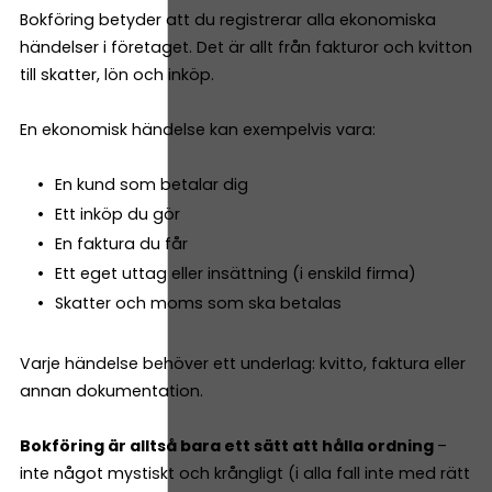
Bokföring betyder att du registrerar alla ekonomiska
händelser i företaget. Det är allt från fakturor och kvitton
till skatter, lön och inköp.
En ekonomisk händelse kan exempelvis vara:
En kund som betalar dig
Ett inköp du gör
En faktura du får
Ett eget uttag eller insättning (i enskild firma)
Skatter och moms som ska betalas
Varje händelse behöver ett underlag: kvitto, faktura eller
annan dokumentation.
Bokföring är alltså bara ett sätt att hålla ordning
–
inte något mystiskt och krångligt (i alla fall inte med rätt