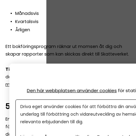
Månadsvis
Kvartalsvis
Årligen
Ett bokföringsprogram räknar ut momsen åt dig och
skapar rapporter som kan skickas direkt till Skatteverket.
Tips!
Med vår enkla kalkyl kan du räkna ut vilken moms
det blir – både framlänges och baklänges.
Se vår
momskalkyl här.
Den här webbplatsen använder cookies
för sta
5. Avsluta perioden
Driva eget använder cookies för att förbättra din anvä
underlag till förbättring och vidareutveckling av hems
En “period” i bokföringen är ofta en månad (många
relevanta erbjudanden till dig.
företag redovisar moms varje månad eller kvartal, och
då 'stänger man' den perioden) Att avsluta perioden