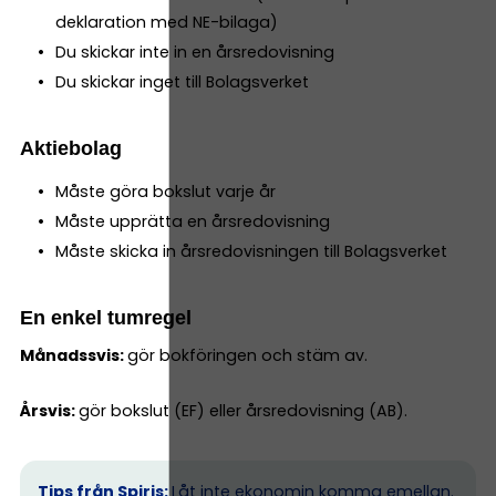
deklaration med NE-bilaga)
Du skickar inte in en årsredovisning
Du skickar inget till Bolagsverket
Aktiebolag
Måste göra bokslut varje år
Måste upprätta en årsredovisning
Måste skicka in årsredovisningen till Bolagsverket
En enkel tumregel
Månadssvis:
gör bokföringen och stäm av.
Årsvis:
gör bokslut (EF) eller årsredovisning (AB).
Tips från Spiris:
Låt inte ekonomin komma emellan.