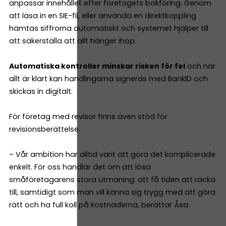
anpassar innehållet efter företagets bokföring. Genom
att läsa in en SIE-fil, eller använda en direktkoppling
hämtas siffrorna automatiskt och systemet hjälper till
att säkerställa att allt hänger ihop.
Automatiska kontroller minskar risken för fel
och när
allt är klart kan handlingarna signeras med BankID och
skickas in digitalt.
För företag med revisor finns även stöd för
revisionsberättelse.
– Vår ambition har alltid varit att göra det komplicerade
enkelt. För oss handlar det om att lösa
småföretagarens stora utmaning: att få tiden att räcka
till, samtidigt som man vill känna sig trygg med att göra
rätt och ha full koll på kostnaderna, berättar Åsa.