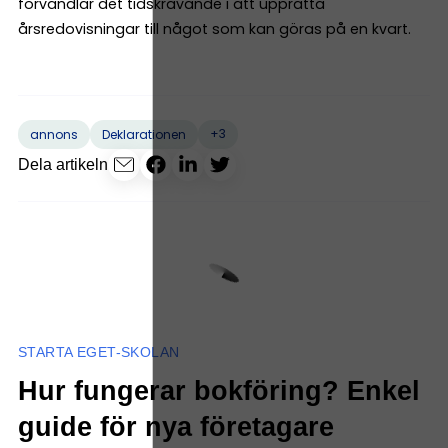
förvandlar det tidskrävande i att upprätta
årsredovisningar till något som kan göras på en kvart.
+3
annons
Deklarationen
Dela artikeln
STARTA EGET-SKOLAN
Hur fungerar bokföring? Enkel
guide för nya företagare