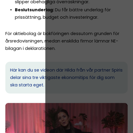
slipper obehagliga överraskningar.
Beslutsunderlag:
Du får bättre underlag för
prissättning, budget och investeringar.
För aktiebolag är bokföringen dessutom grunden för
årsredovisningen, medan enskilda firmor lämnar NE-
bilagan i deklarationen.
Här kan du se videon där Hilda från vår partner Spiris
delar sina tre viktigaste ekonomitips för dig som
ska starta eget.