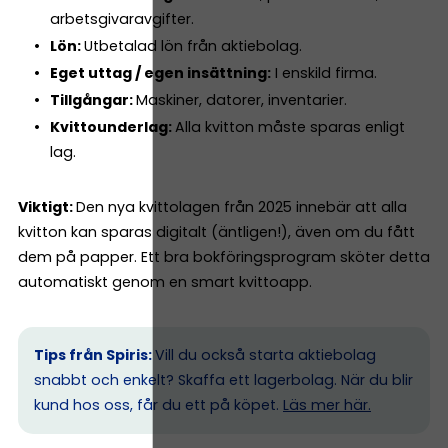
arbetsgivaravgifter.
Lön:
Utbetalad lön från aktiebolag.
Eget uttag / egen insättning:
I enskild firma.
Tillgångar:
Maskiner, datorer, inventarier.
Kvittounderlag:
Alla kvitton måste sparas enligt
lag.
Viktigt:
Den nya kvittolagen från 2025 innebär att alla
kvitton kan sparas digitalt (äntligen!), även om du fått
dem på papper. Ett bra bokföringsprogram sköter detta
automatiskt genom en smart kvittoapp.
Tips från Spiris:
Vill du också starta aktiebolag
snabbt och enkelt? Skaffa ett lagerbolag. När du blir
kund hos oss, får du ett på köpet.
Läs mer här.