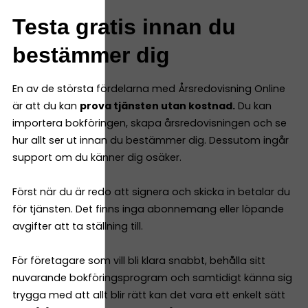
Testa gratis innan du
bestämmer dig
En av de största fördelarna med Årsredovisning Online
är att du kan
prova tjänsten utan kostnad.
Du kan
importera bokföringen, skapa årsredovisningen och se
hur allt ser ut innan du bestämmer dig. Dessutom ingår
support om du känner dig osäker.
Först när du är redo att signera och skicka in betalar du
för tjänsten. Det finns inga abonnemang eller löpande
avgifter att ta ställning till.
För företagare som vill bli klara snabbt, behålla sitt
nuvarande bokföringsprogram och samtidigt känna sig
trygga med att allt blir rätt kan det vara ett enkelt sätt