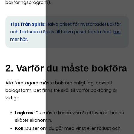
bokföringsprogram).
Tips från Spiris:
Halva priset för nystartade! Bokför
och fakturera i Spiris till halva priset första året.
Läs
mer här.
2. Varför du måste bokföra
Alla företagare måste bokföra enligt lag, oavsett
bolagsform. Det finns tre skäl till varför bokföring är
viktigt:
Lagkrav:
Du måste kunna visa Skatteverket hur du
sköter ekonomin.
Koll:
Du ser om du går med vinst eller förlust och