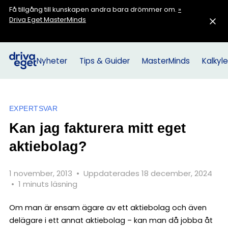
Få tillgång till kunskapen andra bara drömmer om.
»
Driva Eget MasterMinds
Nyheter
Tips & Guider
MasterMinds
Kalkyle
EXPERTSVAR
Kan jag fakturera mitt eget
aktiebolag?
1 november, 2013
•
Uppdaterades 18 december, 2024
•
1 minuts läsning
Om man är ensam ägare av ett aktiebolag och även
delägare i ett annat aktiebolag – kan man då jobba åt