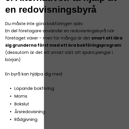
en redovisningsbyrå
Du måste inte göra bokföringen själv.
En del företagare använder en redovisningsbyrå när
företaget växer – men för många är det
smart att lära
sig grunderna först med ett bra bokföringsprogram
(dessutom är det ett smart sätt att spara pengar i
början)
En byrå kan hjälpa dig med:
Löpande bokföring
Moms
Bokslut
Årsredovisning
Rådgivning