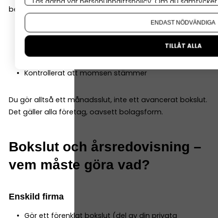
Läs gärna vår
personuppgiftspolicy
. Om du samtycker t
betyder i praktiken att du:
Om du vill ändra ditt val i efterhand hittar du den möjl
ENDAST NÖDVÄNDIGA
Bokfört alla händelser för månaden
TILLÅT ALLA
Matchat bankkontot
Säkrat att alla kvitton finns digitalt
Kontrollerat att momsen stämmer
Du gör alltså ett månadsslut, inte ett avancerat bokslut.
Det gäller alla företag, oavsett bolagsform.
Bokslut och årsredovisning –
vem måste göra vad?
Enskild firma
Gör ett förenklat bokslut (del av din privata