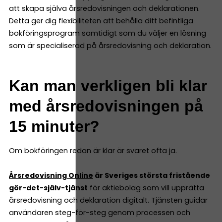
att skapa själva årsredovisningen och deklarationen.
Detta ger dig flexibiliteten att behålla ditt befintliga
bokföringsprogram samtidigt som du väljer en lösning
som är specialiserad på årsredovisning och deklaration.
Kan man verkligen bli klar
med årsredovisningen på
15 minuter?
Om bokföringen redan är klar är svaret ofta ja.
Årsredovisning Online
är Sveriges största fristående
gör-det-själv-tjänst
för aktiebolag som vill upprätta
årsredovisning och deklaration digitalt. Tjänsten guidar
användaren steg-för-steg genom processen och