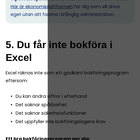
Här är ekonomiplattformen
för dig som vill driva
eget utan att fastna i krånglig administration.
5. Du får inte bokföra i
Excel
Excel räknas inte som ett godkänt bokföringsprogram
eftersom:
Du kan ändra siffror i efterhand
Det saknar spårbarhet
Det saknar säkerhetsfunktioner
Det uppfyller inte bokföringslagens krav
Ett bra bokföringsprogram ger dig: