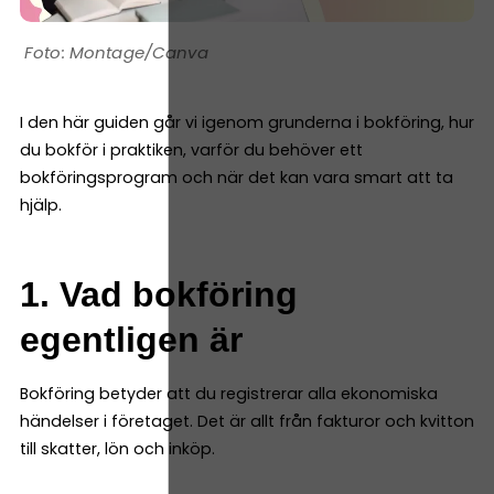
Montage/Canva
I den här guiden går vi igenom grunderna i bokföring, hur
du bokför i praktiken, varför du behöver ett
bokföringsprogram och när det kan vara smart att ta
hjälp.
1. Vad bokföring
egentligen är
Bokföring betyder att du registrerar alla ekonomiska
händelser i företaget. Det är allt från fakturor och kvitton
till skatter, lön och inköp.