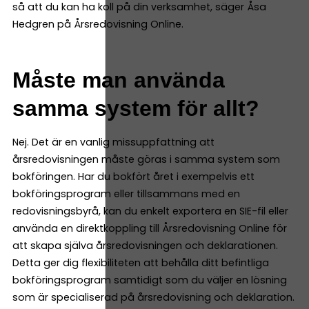
så att du kan ha koll på din verksamhet, säger Åsa
Hedgren på Årsredovisning Online.
Måste man använda
samma system för allt?
Nej. Det är en vanlig missuppfattning att
årsredovisningen måste göras i samma system som
bokföringen. Har du bokfört året i exempelvis ett
bokföringsprogram eller tillsammans med en
redovisningsbyrå, kan du enkelt exportera en SIE-fil eller
använda en direktkoppling till Årsredovisning Online för
att skapa själva årsredovisningen och deklarationen.
Detta ger dig flexibiliteten att behålla ditt befintliga
bokföringsprogram samtidigt som du väljer en lösning
som är specialiserad på årsredovisning och deklaration.