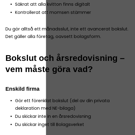
Säkrat att alla kvitton finns digitalt
Kontrollerat att momsen stämmer
Du gör alltså ett månadsslut, inte ett avancerat bokslut.
Det gäller alla företag, oavsett bolagsform.
Bokslut och årsredovisning –
vem måste göra vad?
Enskild firma
Gör ett förenklat bokslut (del av din privata
deklaration med NE-bilaga)
Du skickar inte in en årsredovisning
Du skickar inget till Bolagsverket