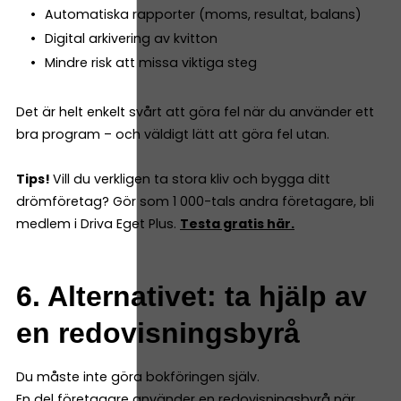
Automatiska rapporter (moms, resultat, balans)
Digital arkivering av kvitton
Mindre risk att missa viktiga steg
Det är helt enkelt svårt att göra fel när du använder ett
bra program – och väldigt lätt att göra fel utan.
Tips!
Vill du verkligen ta stora kliv och bygga ditt
drömföretag? Gör som 1 000-tals andra företagare, bli
medlem i Driva Eget Plus.
Testa gratis här.
6. Alternativet: ta hjälp av
en redovisningsbyrå
Du måste inte göra bokföringen själv.
En del företagare använder en redovisningsbyrå när