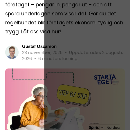
företaget – pengar in, pengar ut – och att
spara underlagen som visar det. Gör du det
regelbundet blir företagets ekonomi tydlig och
trygg. Låt oss visa hur!
Gustaf Oscarson
28 november, 2025
•
Uppdaterades 2 augusti,
2026
•
6 minuters läsning