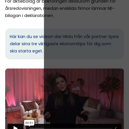
För aktiebolag är bokföringen dessutom grunden för
årsredovisningen, medan enskilda firmor lämnar NE-
bilagan i deklarationen.
Här kan du se videon där Hilda från vår partner Spiris
delar sina tre viktigaste ekonomitips för dig som
ska starta eget.