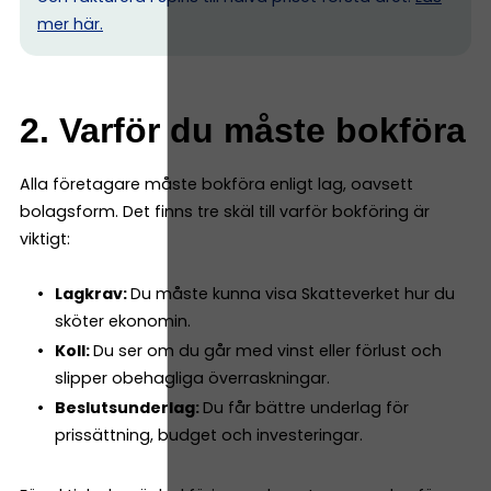
mer här.
2. Varför du måste bokföra
Alla företagare måste bokföra enligt lag, oavsett
bolagsform. Det finns tre skäl till varför bokföring är
viktigt:
Lagkrav:
Du måste kunna visa Skatteverket hur du
sköter ekonomin.
Koll:
Du ser om du går med vinst eller förlust och
slipper obehagliga överraskningar.
Beslutsunderlag:
Du får bättre underlag för
prissättning, budget och investeringar.