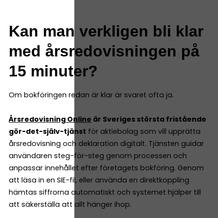
Kan man verkligen bli klar
med årsredovisningen på
15 minuter?
Om bokföringen redan är klar är svaret ofta ja.
Årsredovisning Online
är Sveriges största fristående
gör-det-själv-tjänst
för aktiebolag som vill upprätta
årsredovisning och deklaration digitalt. Tjänsten guidar
användaren steg-för-steg genom processen och
anpassar innehållet efter företagets bokföring. Genom
att läsa in en SIE-fil, eller använda en direktkoppling
hämtas siffrorna automatiskt och systemet hjälper till
att säkerställa att allt hänger ihop.