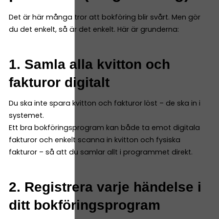
Det är här många tror att bokföring blir svårt. Men gör
du det enkelt, så är det enkelt. Här är grunderna:
1. Samla alla kvitton och
fakturor digitalt
Du ska inte spara kvitton och fakturor löst – de ska in i
systemet.
Ett bra bokföringsprogram kan både ta emot digitala
fakturor och enkelt scanna in kvitton och fysiska
fakturor – så att du samlar allt i programmet direkt.
2. Registrera varje händelse i
ditt bokföringsprogram