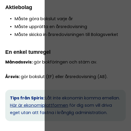
Aktiebolag
Måste göra bokslut varje år
Måste upprätta en årsredovisning
Måste skicka in årsredovisningen till Bolagsverket
En enkel tumregel
Månadssvis:
gör bokföringen och stäm av.
Årsvis:
gör bokslut (EF) eller årsredovisning (AB).
Tips från Spiris:
Låt inte ekonomin komma emellan.
Här är ekonomiplattformen
för dig som vill driva
eget utan att fastna i krånglig administration.