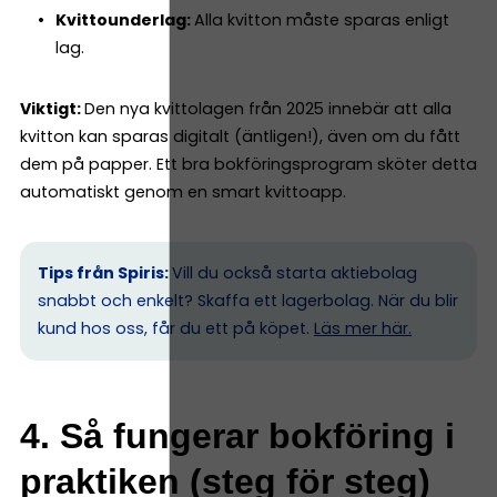
Kvittounderlag:
Alla kvitton måste sparas enligt
lag.
Viktigt:
Den nya kvittolagen från 2025 innebär att alla
kvitton kan sparas digitalt (äntligen!), även om du fått
dem på papper. Ett bra bokföringsprogram sköter detta
automatiskt genom en smart kvittoapp.
Tips från Spiris:
Vill du också starta aktiebolag
snabbt och enkelt? Skaffa ett lagerbolag. När du blir
kund hos oss, får du ett på köpet.
Läs mer här.
4. Så fungerar bokföring i
praktiken (steg för steg)