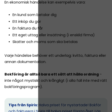
En ekonomisk händelse kan exempelvis vara:
En kund som betalar dig
Ett inköp du gör
En faktura du får
Ett eget uttag eller insättning (i enskild firma)
Skatter och moms som ska betalas
Varje händelse behöver ett underlag: kvitto, faktura eller
annan dokumentation.
Bokföring är alltså bara ett sätt att hålla ordning
–
inte något mystiskt och krångligt (i alla fall inte med rätt
bokföringsprogram).
Tips från Spiris:
Halva priset för nystartade! Bokför
och fakturera i Spiris till halva priset första året.
Läs