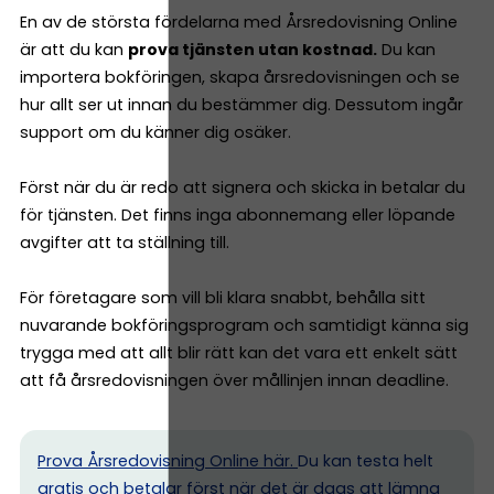
En av de största fördelarna med Årsredovisning Online
är att du kan
prova tjänsten utan kostnad.
Du kan
importera bokföringen, skapa årsredovisningen och se
hur allt ser ut innan du bestämmer dig. Dessutom ingår
support om du känner dig osäker.
Först när du är redo att signera och skicka in betalar du
för tjänsten. Det finns inga abonnemang eller löpande
avgifter att ta ställning till.
För företagare som vill bli klara snabbt, behålla sitt
nuvarande bokföringsprogram och samtidigt känna sig
trygga med att allt blir rätt kan det vara ett enkelt sätt
att få årsredovisningen över mållinjen innan deadline.
Prova Årsredovisning Online här.
Du kan testa helt
gratis och betalar först när det är dags att lämna