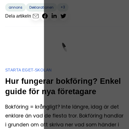
+3
annons
Deklarationen
Dela artikeln
STARTA EGET-SKOLAN
Hur fungerar bokföring? Enkel
guide för nya företagare
Bokföring = krångligt? Inte längre, idag är det
enklare än vad de flesta tror. Bokföring handlar
i grunden om att skriva ner vad som händer i