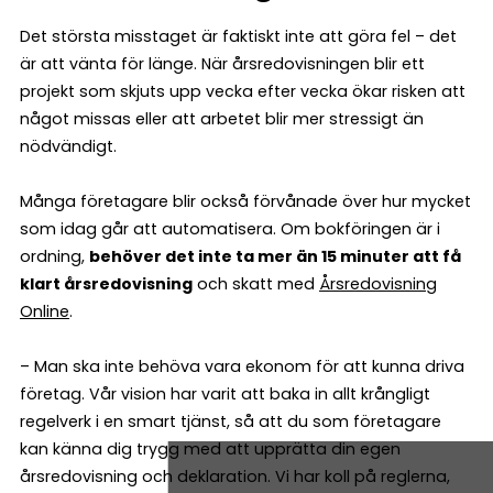
Det största misstaget är faktiskt inte att göra fel – det
är att vänta för länge. När årsredovisningen blir ett
projekt som skjuts upp vecka efter vecka ökar risken att
något missas eller att arbetet blir mer stressigt än
nödvändigt.
Många företagare blir också förvånade över hur mycket
som idag går att automatisera. Om bokföringen är i
ordning,
behöver det inte ta mer än 15 minuter att få
klart årsredovisning
och skatt med
Årsredovisning
Online
.
– Man ska inte behöva vara ekonom för att kunna driva
företag. Vår vision har varit att baka in allt krångligt
regelverk i en smart tjänst, så att du som företagare
kan känna dig trygg med att upprätta din egen
årsredovisning och deklaration. Vi har koll på reglerna,