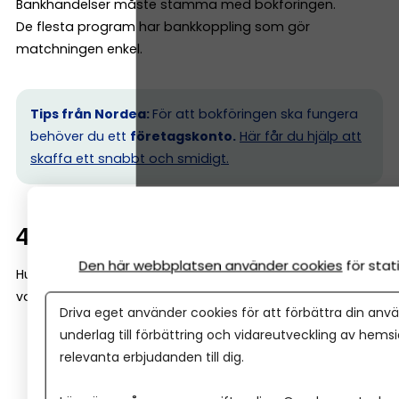
Bankhändelser måste stämma med bokföringen.
De flesta program har bankkoppling som gör
matchningen enkel.
Tips från Nordea:
För att bokföringen ska fungera
behöver du ett
företagskonto.
Här får du hjälp att
skaffa ett snabbt och smidigt.
4. Redovisa moms
Den här webbplatsen använder cookies
för sta
Hur ofta du redovisar beror på omsättning och om du
valt:
Driva eget använder cookies för att förbättra din anvä
underlag till förbättring och vidareutveckling av hems
Månadsvis
relevanta erbjudanden till dig.
Kvartalsvis
Årligen