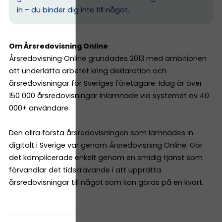
in – du binder dig inte till något.
Om Årsredovisning Online
Årsredovisning Online grundades 2013 med ambitionen
att underlätta arbetet kring deklaration och
årsredovisningar för Sveriges företagare. Idag är över
150 000 årsredovisningar inlämnade via systemet av 40
000+ användare.
Den allra första årsredovisningen som lämnades in
digitalt i Sverige var genom Årsredovisning Online. Gör
det komplicerade enkelt genom en smidig tjänst som
förvandlar det tidskrävande i att upprätta
årsredovisningar till något som kan göras på en kvart.