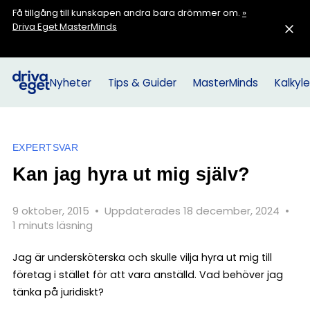
Få tillgång till kunskapen andra bara drömmer om.
»
Driva Eget MasterMinds
Nyheter
Tips & Guider
MasterMinds
Kalkyle
EXPERTSVAR
Kan jag hyra ut mig själv?
9 oktober, 2015
•
Uppdaterades 18 december, 2024
•
1 minuts läsning
Jag är undersköterska och skulle vilja hyra ut mig till
företag i stället för att vara anställd. Vad behöver jag
tänka på juridiskt?