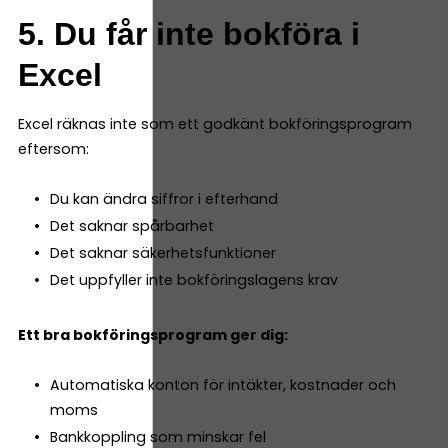
5. Du får inte bokföra i
Excel
Excel räknas inte som ett godkänt bokföringsprogram
eftersom:
Du kan ändra siffror i efterhand
Det saknar spårbarhet
Det saknar säkerhetsfunktioner
Det uppfyller inte bokföringslagens krav
Ett bra bokföringsprogram ger dig:
Automatiska konton för intäkter, kostnader och
moms
Bankkoppling som minskar fel