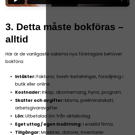
3. Detta måste bokföras –
alltid
Här är de vanligaste sakerna nya företagare behöver
bokföra:
Intäkter:
Fakturor, Swish-betalningar, försäljning i
butik eller online.
Kostnader:
Inköp, abonnemang, hyror, program.
Skatter och avgifter:
Moms, preliminärskatt,
arbetsgivaravgifter.
Lön:
Utbetalad lön från aktiebolag.
Eget uttag / egen insättning:
I enskild firma.
Tillgångar:
Maskiner, datorer, inventarier.