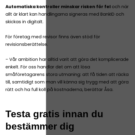
Automatiska kontroller minskar risken för fel
och när
allt är klart kan handlingarna signeras med BankID och
skickas in digitalt.
För företag med revisor finns även stöd för
revisionsberättelse.
– Vår ambition har alltid varit att göra det komplicerade
enkelt. För oss handlar det om att lösa
småföretagarens stora utmaning: att få tiden att räcka
till, samtidigt som man vill känna sig trygg med att göra
rätt och ha full koll på kostnaderna, berättar Åsa.
Testa gratis innan du
bestämmer dig