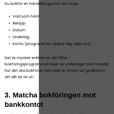
Du bokför en händelse genom att ange:
Vad som hänt
Belopp
Datum
Underlag
Konto (programmen hjälper dig välja rätt)
Det är mycket enklare än det låter –
bokföringsprogrammet läser av underlaget och föreslår
hur det ska bokföras. Ditt jobb är oftast att godkänna
att allt se ok ut!
3. Matcha bokföringen mot
bankkontot