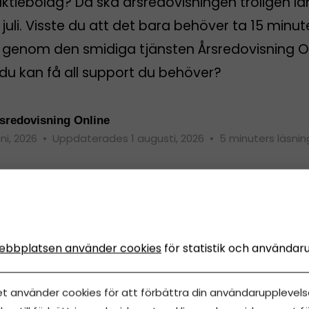
aktiebolag? Då ska årsredovisningen troligen l
 juli. Visste du att det bara behöver ta 15 minut
rt genom den smidiga tjänsten Årsredovisning O
du kan få all support du behöver?
sredovisning Online
uni, 2026
•
Uppdaterades 1 augusti, 2026
•
5 minuters läsnin
ebbplatsen använder cookies
för statistik och användar
et använder cookies för att förbättra din användarupplevelse