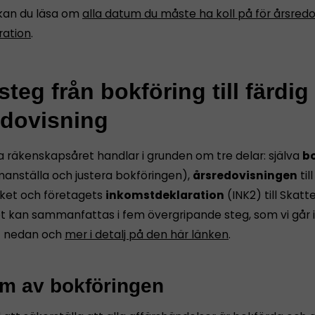
kan du läsa om
alla datum du måste ha koll på för årsredo
ration
.
teg från bokföring till färdig
edovisning
a räkenskapsåret handlar i grunden om tre delar: själva
bo
anställa och justera bokföringen),
årsredovisningen
till
ket och företagets
inkomstdeklaration
(INK2) till Skatt
et kan sammanfattas i fem övergripande steg, som vi går
t nedan och
mer i detalj på den här länken
.
äm av bokföringen