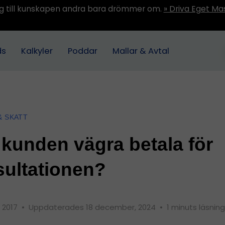
ång till kunskapen andra bara drömmer om.
» Driva Eget Ma
ds
Kalkyler
Poddar
Mallar & Avtal
& SKATT
kunden vägra betala för
ultationen?
, 2017
•
Uppdaterades 18 december, 2024
•
1 minuts läsning