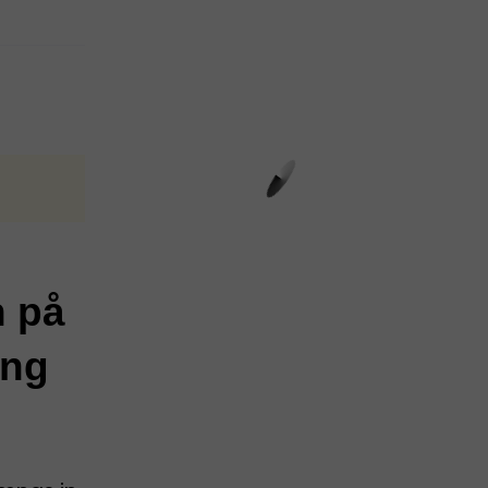
n på
ing