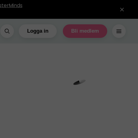
sterMinds
Logga in
Bli medlem