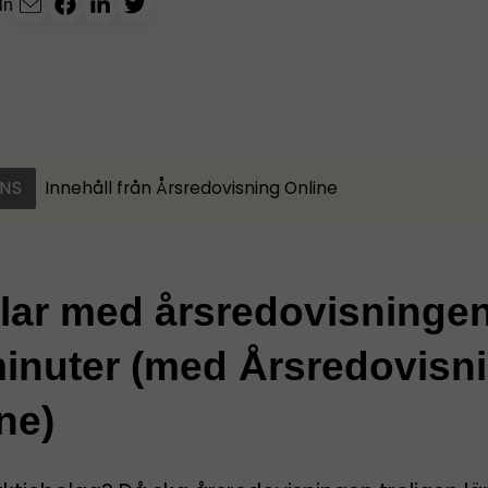
ln
NS
Innehåll från
Årsredovisning Online
klar med årsredovisninge
inuter (med Årsredovisn
ne)