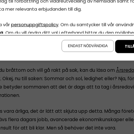
lag till förbättring och vidareutveckling av hemsidan samt fö
ta mer relevanta erbjudanden till dig.
a vår
personuppgiftspolicy
. Om du samtycker till vår användni
la
. Om du vill ändra ditt val i efterhand hittar du den möjlighe
å sidan.
ENDAST NÖDVÄNDIGA
TILL
edovisning Online
du bråttom och vill gå rakt på sak, kan du läsa om
Årsredo
r
. Okej, nu till saken: Sommar och sol, ledighet eller? Nja, 
e betyder sommaren att det är dags att ta tag i årsredov
rationen.
s vara ärliga, det är lätt att skjuta upp detta. Många före
rävs flera dagars jobb, avancerade ekonomikunskaper eller
nsult för att bli klar. Men så behöver det inte vara.