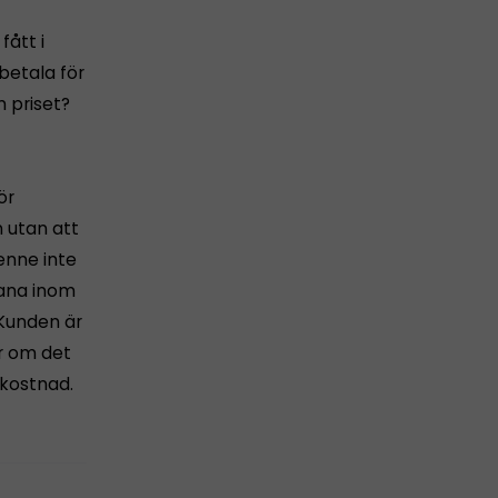
fått i
betala för
m priset?
ör
 utan att
enne inte
vana inom
 Kunden är
r om det
 kostnad.