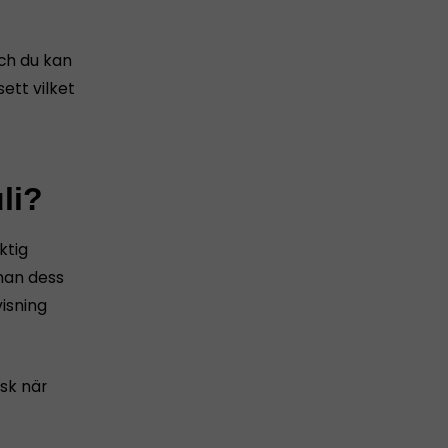
och du kan
ett vilket
li?
ktig
nnan dess
isning
sk när