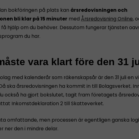
dan bokföringen på plats kan
årsredovisningen och
onen bli klar på 15 minuter
med
Årsredovisning Online
, 
få hjälp om du behöver. Dessutom fungerar tjänsten oavs
sprogram du har.
åste vara klart före den 31 ju
bolag med kalenderår som räkenskapsår är den 31 juli en vi
Då ska årsredovisningen ha kommit in till Bolagsverket. I
u också ha gjort bokslutet, tagit fram företagets årsredov
tat Inkomstdeklaration 2 till Skatteverket.
åta omfattande, men processen är egentligen ganska logi
r ner den i mindre delar.