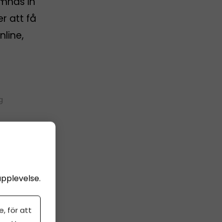
ämnas in
er att få
nline,
g
upplevelse.
, för att