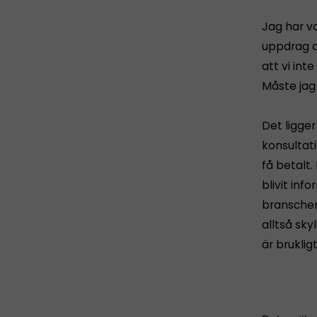
Jag har va
uppdrag a
att vi int
Måste jag
Det ligger
konsultat
få betalt.
blivit in
branschen
alltså sk
är bruklig