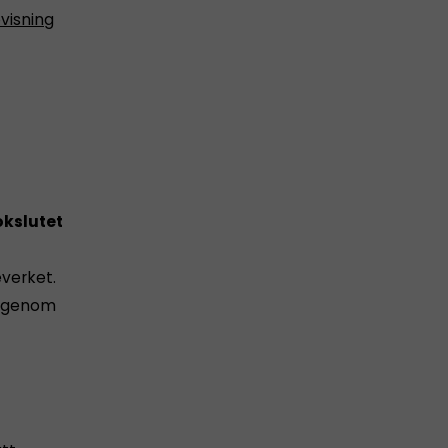
visning
kslutet
everket.
 igenom