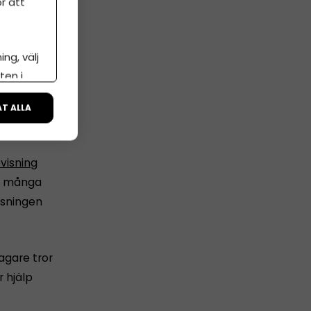
r att
ng, välj
ten i
ÅT ALLA
visning
för många
isningen
tagare tror
 hjälp