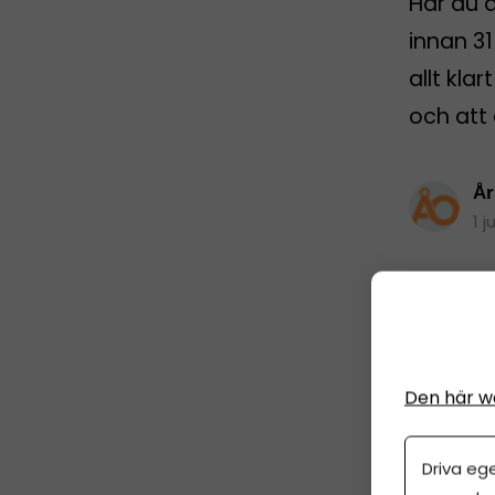
Har du 
innan 31
allt kla
och att 
År
1 j
Den här w
Driva eg