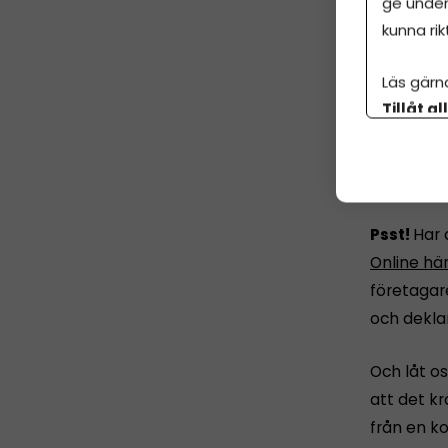
ge under
kunna rik
Läs gärn
Tillåt al
botten p
Årsr
Psst!
Har 
Online hä
företagar
och dekla
Och låt os
att det k
från en ko