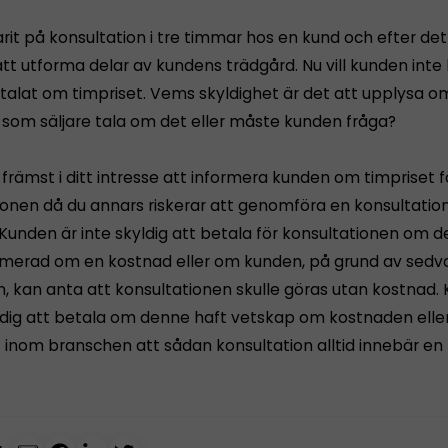
rit på konsultation i tre timmar hos en kund och efter det 
tt utforma delar av kundens trädgård. Nu vill kunden inte 
e talat om timpriset. Vems skyldighet är det att upplysa o
 som säljare tala om det eller måste kunden fråga?
 främst i ditt intresse att informera kunden om timpriset f
ionen då du annars riskerar att genomföra en konsultation
 Kunden är inte skyldig att betala för konsultationen om d
formerad om en kostnad eller om kunden, på grund av sed
, kan anta att konsultationen skulle göras utan kostnad.
yldig att betala om denne haft vetskap om kostnaden elle
t inom branschen att sådan konsultation alltid innebär en