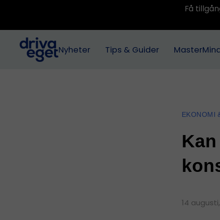
Få tillg
Nyheter
Tips & Guider
MasterMin
EKONOMI 
Kan 
kons
14 augusti