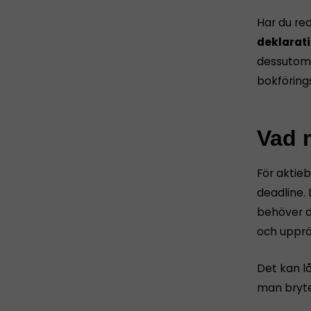
Har du re
deklarati
dessutom 
bokföring
Vad m
För aktie
deadline. 
behöver d
och upprät
Det kan l
man bryte