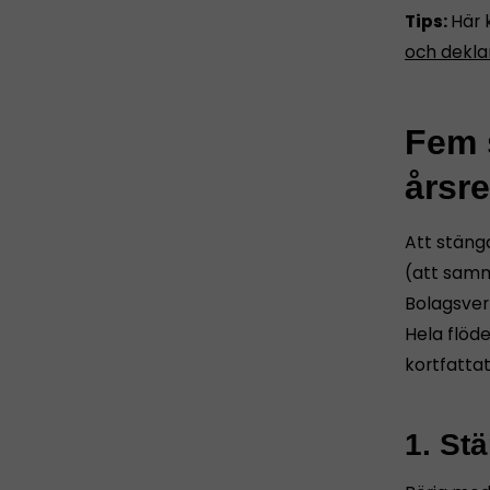
Tips:
Här 
och dekla
Fem s
årsr
Att stäng
(att samm
Bolagsver
Hela flöd
kortfatta
1. St