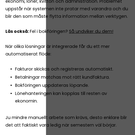
ekonomi, löner, kvitton och administration. Problemet
uppstår när systemen inte pratar med varandra och du
blir den som måste flytta information mellan verktygen.
Läs också:
Fel i bokföringen?
Så undviker du dem!
När olika lösningar är integrerade får du ett mer
automatiserat flöde:
Fakturor skickas och registreras automatiskt.
Betalningar matchas mot rätt kundfaktura.
Bokföringen uppdateras löpande.
Lönehanteringen kan kopplas till resten av
ekonomin.
Ju mindre manuellt arbete som krävs, desto enklare blir
det att faktiskt vara ledig när semestern väl börjar.