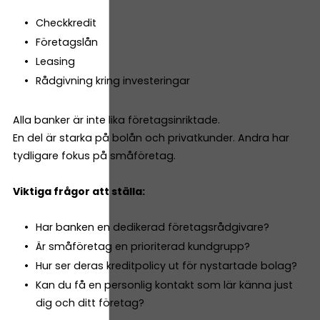
Checkkredit
Företagslån
Leasing
Rådgivning kring investeringar
Alla banker är inte lika företagsinriktade.
En del är starka på bolån och privatkunder. Andra har
tydligare fokus på småföretag.
Viktiga frågor att ställa:
Har banken en dedikerad företagsrådgivare?
Är småföretag en prioriterad kundgrupp?
Hur ser deras kreditpolicy ut för nystartade bolag?
Kan du få en personlig kontakt som lär känna just
dig och ditt företag?