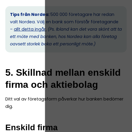
Tips från Nordea:
500 000 företagare har redan
valt Nordea. Välj en bank som förstår företagande
–
allt detta ingår.
(Ps. I
bland kan det vara skönt att ta
ett möte med banken, hos Nordea kan alla företag
oavsett storlek boka ett personligt möte.)
5. Skillnad mellan enskild
firma och aktiebolag
Ditt val av företagsform påverkar hur banken bedömer
dig.
Enskild firma