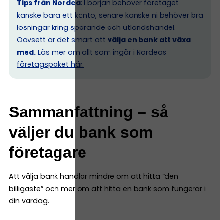
Tips från Nordea:
I början behöver företaget
kanske bara ett konto, senare kanske ni behöver bra
lösningar kring sparande och utlandshandel.
Oavsett är det smart att
välja en bank att växa
med.
Läs mer om allt som ingår i Nordeas
företagspaket här.
Sammanfattning – så
väljer du bank som
företagare
Att välja bank handlar mindre om att hitta “den
billigaste” och mer om att hitta en bank som fungerar i
din vardag.