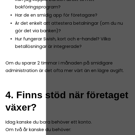
bokföringsprogram?
Har de en smidig app för företagare?
Är det enkelt att attestera betalningar (om du nu
gör det via banken)?
Hur fungerar Swish, kort och e-handel? Vilka
betallösningar är integrerade?
Om du sparar 2 timmar i månaden på smidigare
administration är det ofta mer värt än en lägre avgift.
4. Finns stöd när företaget
växer?
Idag kanske du bara behöver ett konto.
Om två år kanske du behöver: