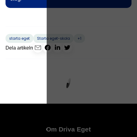
+1
starta eget
Starta eget-skola
Dela artikeln
Om Driva Eget