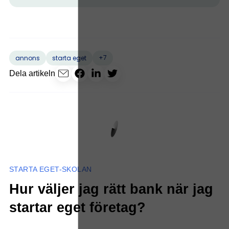
+7
annons
starta eget
Dela artikeln
STARTA EGET-SKOLAN
Hur väljer jag rätt bank när jag
startar eget företag?