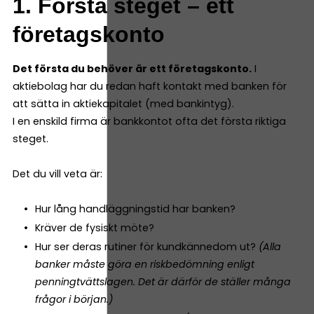
1. Första steget – ett
företagskonto
Det första du behöver är ett företagskonto.
I
aktiebolag har du redan haft kontakt med banken för
att sätta in aktiekapitalet (med bankintyg).
I en enskild firma är bankkontot ofta det första riktiga
steget.
Det du vill veta är:
Hur lång handläggningstid har banken?
Kräver de fysiskt möte?
Hur ser deras rutiner för kundkännedom ut?
(Alla
banker måste göra en riskbedömning enligt
penningtvättslagen. Det är därför de ställer många
frågor i början.)