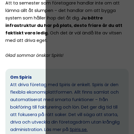
Att ta semester som företagare handlar inte om att
lämna allt åt slumpen – det handlar om att bygga
system som håller ihop det åt dig.
Ju bättre
infrastruktur du har på plats, desto friare är du att
faktiskt vara ledig.
Och det är väl ändå lite av vitsen
med att driva eget.
Glad sommar önskar Spiris!
Om Spiris
Att driva företag med Spiris är enkelt. Spiris är den
flexibla ekonomiplattformen. Allt finns samlat och
automatiserat med smarta funktioner – från
bokföring till fakturering och lön. Det ger dig tid till
att fokusera på rätt saker. Det vill säga att starta,
driva och utveckla din företagsdröm utan krånglig
administration. Läs mer på
Spiris.se
.