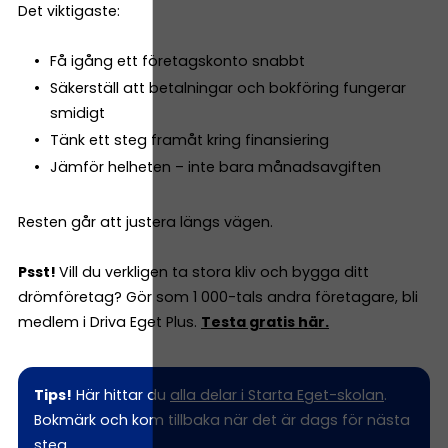
Det viktigaste:
Få igång ett företagskonto snabbt
Säkerställ att betalningar och bokföring fungerar
smidigt
Tänk ett steg framåt kring finansiering
Jämför helheten – inte bara månadsavgiften
Resten går att justera längs vägen.
Psst!
Vill du verkligen ta stora kliv och bygga ditt
drömföretag? Gör som 1 000-tals andra företagare, bli
medlem i Driva Eget Plus.
Testa gratis här.
Tips!
Här hittar du
alla delar i Starta Eget-skolan
.
Bokmärk och kom tillbaka när det är dags för nästa
steg.