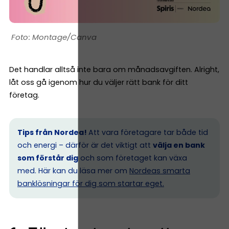
Montage/Canva
Det handlar alltså inte bara om månadsavgiften. Alright,
låt oss gå igenom hur du väljer rätt bank för ditt
företag.
Tips från Nordea!
Att vara företagare tar både tid
och energi – därför är det viktigt att
välja en bank
som förstår dig
och som företaget kan växa
med. Här kan du läsa mer om
Nordeas smarta
banklösningar för dig som startar eget.