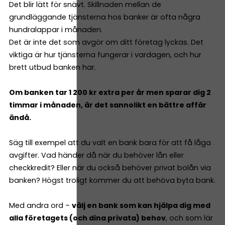
Det blir lätt för snävt. Skillnaden mellan de
grundläggande tjänsterna hos banker är ofta några
hundralappar i månaden.
Det är inte det som avgör om ditt företag lyckas. Det
viktiga är hur tjänsterna fungerar i vardagen, och hur
brett utbud banken har.
Om banken tar 1 200 kr extra per år men sparar dig 2
timmar i månaden, är det sannolikt en bättre affär
ändå.
Säg till exempel att du valt en bank bara för att få låga
avgifter. Vad händer då när du behöver lån eller
checkkredit? Eller när du också behöver privat bolån via
banken? Högst troligt kommer du att behöva byta bank.
Med andra ord –
välj en bank som kan hjälpa dig med
alla företagets (och dina privata) behov
, och som lär