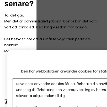
senare?
Ja, det går.
Men det är administrativt jobbigt. Därför kan det vara
värt att tänka ett steg längre redan från början.
Det betyder inte att du måste välja “den perfekta
banken”.
Men välj en bank som:
Har fungerande digitala tjänster och ett stort
utbud som matchar dina behov
Den här webbplatsen använder cookies
för sta
Är van vid företag
Ger dig bra service och gärna personlig kontakt
Driva eget använder cookies för att förbättra din anvä
underlag till förbättring och vidareutveckling av hems
relevanta erbjudanden till dig.
7. En enkel checklista