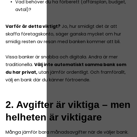
Vad behöver du ha förberett (affärsplan, budget,
avtal)?
Varför är detta viktigt?
Jo, hur smidigt det är att
skaffa företagskonto, säger ganska mycket om hur
smidig resten av resan med banken kommer att bli.
Vissa banker är snabba och digitala. Andra är mer
traditionella.
Välj inte automatiskt samma bank som
du har privat,
utan jämför ordentligt. Och framförallt,
välj en bank där du känner förtroende.
2. Avgifter är viktiga – men
helheten är viktigare
Många jämför bara månadsavgifter när de väljer bank.