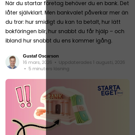
När du startar företag behöver du en bank. Det
låter självklart. Men bankvalet påverkar mer än
du tror: hur smidigt du kan ta betalt, hur lätt
bokföringen blir, hur snabbt du får hjälp – och
ibland hur snabbt du ens kommer igång.
Gustaf Oscarson
16 mars, 2026
•
Uppdaterades 1 augusti, 2026
•
5 minuters läsning