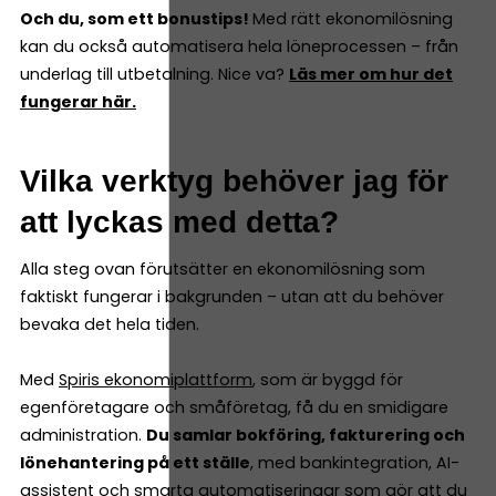
Och du, som ett bonustips!
Med rätt ekonomilösning
kan du också automatisera hela löneprocessen – från
underlag till utbetalning. Nice va?
Läs mer om hur det
fungerar här.
Vilka verktyg behöver jag för
att lyckas med detta?
Alla steg ovan förutsätter en ekonomilösning som
faktiskt fungerar i bakgrunden – utan att du behöver
bevaka det hela tiden.
Med
Spiris ekonomiplattform
, som är byggd för
egenföretagare och småföretag, få du en smidigare
administration.
Du samlar bokföring, fakturering och
lönehantering på ett ställe
, med bankintegration, AI-
assistent och smarta automatiseringar som gör att du