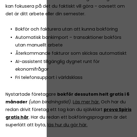
kan fokusera på det du faktiskt vill göra – oavsett om
det är ditt arbete eller din semester.
Bokför och fakturera utan att kunna bokföring
Automatisk bankimport – transaktioner bokförs
utan manuellt arbete
Återkommande fakturor som skickas automatiskt
AI-assistent tillgänglig dygnet runt för
ekonomifrågor
Fri telefonsupport i världsklass
Nystartade företagare
bokför dessutom helt gratis i 6
månader
(utan bindningstid)
.
Läs mer här.
Och har du
redan drivit företag ett tag kan du självklart
prova Spiris
gratis här
. Har du redan ett bokföringsprogram är det
superlätt att byta,
läs hur du gör här.