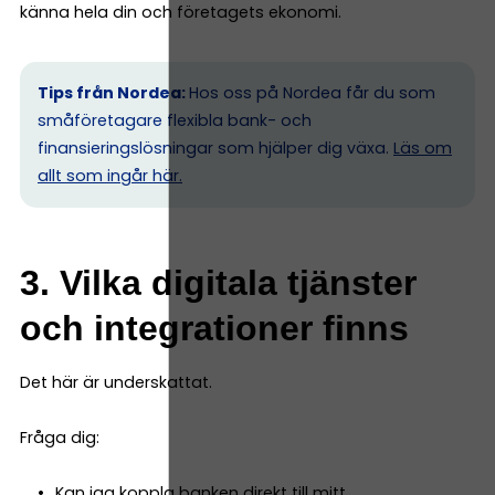
känna hela din och företagets ekonomi.
Tips från Nordea:
Hos oss på Nordea får du som
småföretagare flexibla bank- och
finansieringslösningar som hjälper dig växa.
Läs om
allt som ingår här.
3. Vilka digitala tjänster
och integrationer finns
Det här är underskattat.
Fråga dig:
Kan jag koppla banken direkt till mitt