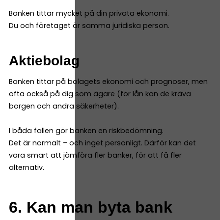
Banken tittar mycket på din privata ekonomi.
Du och företaget är samma juridiska person.
Aktiebolag
Banken tittar på bolagets ekonomi och prognoser, men
ofta också på dig som ägare (för lån kan de kräva
borgen och andra säkerheter).
I båda fallen gör banken en riskbedömning.
Det är normalt – och inget personligt. Därför kan det
vara smart att jämföra fler banker, för att få fler
alternativ.
6. Kan man byta bank