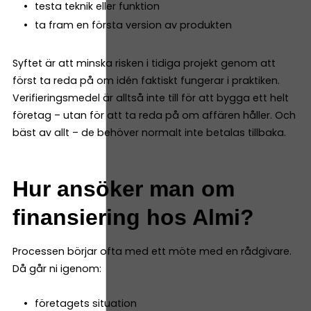
testa teknik eller funktion
ta fram en första version av produkten
Syftet är att minska risken i tidiga projekt genom att
först ta reda på om idén faktiskt fungerar i praktiken.
Verifieringsmedel är alltså inte till för att bygga ett helt
företag – utan för att ta reda på om affären håller. Och
bäst av allt – de behöver normalt inte betalas tillbaka.
Hur ansöker man om
finansiering hos Almi?
Processen börjar ofta med ett möte med en rådgivare.
Då går ni igenom:
företagets situation