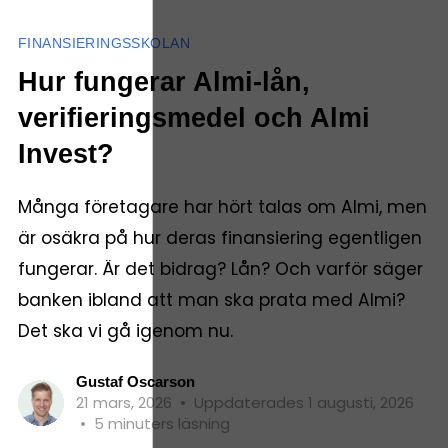
FINANSIERINGSSKOLAN
Hur fungerar Almi-lån,
verifieringsmedel och Almi
Invest?
Många företagare har hört talas om Almi, men
är osäkra på hur deras finansiering egentligen
fungerar. Är det bidrag? Lån? Och varför säger
banken ibland att man ska prata med Almi?
Det ska vi gå igenom nu.
Gustaf Oscarson
21 mars, 2026
•
Uppdaterades 1 augusti, 2026
•
5 minuters läsning