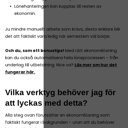
Lönehanteringen kan kopplas till resten av
ekonomin.
Ju mindre manuellt arbete som krävs, desto enklare blir
det att faktiskt vara ledig när semestern väl börjar.
Och du, som ett bonustips!
Med rätt ekonomilösning
kan du också automatisera hela löneprocessen – från
underlag till utbetalning. Nice va?
Läs mer om hur det
fungerar här.
Vilka verktyg behöver jag för
att lyckas med detta?
Alla steg ovan förutsätter en ekonomilösning som
faktiskt fungerar i bakgrunden – utan att du behöver