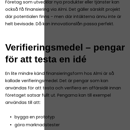
Företag som utvecklar nya produkter eller tjänster kan
också få finansiering via Almi. Det gäller särskilt projekt
där potentialen finns – men där intäkterna ännu inte är
helt bevisade. Då kan innovationslån passa perfekt.
Verifieringsmedel – pengar
för att testa en idé
En lite mindre känd finansieringsform hos Almi är så
kallade verifieringsmedel. Det är pengar som kan
användas för att testa och verifiera en affärsidé innan
företaget satsar fullt ut. Pengarna kan till exempel
användas till att:
bygga en prototyp
göra marknadstester