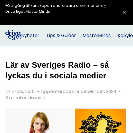
Få tillgång till kunskapen andra bara drömmer om.
»
Driva Eget MasterMinds
Nyheter
Tips & Guider
MasterMinds
Kalkyle
Lär av Sveriges Radio – så
lyckas du i sociala medier
24 mars, 2015
•
Uppdaterades 18 december, 2024
•
3 minuters läsning