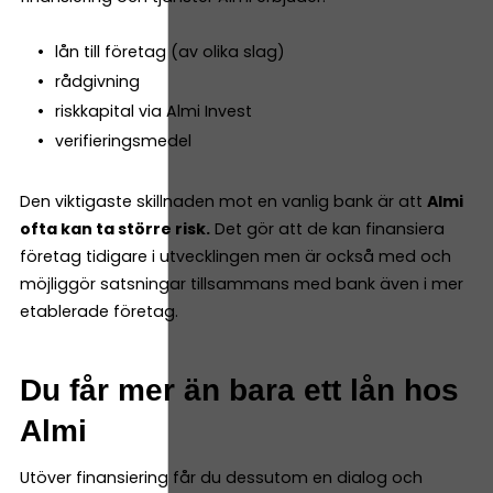
lån till företag (av olika slag)
rådgivning
riskkapital via Almi Invest
verifieringsmedel
Den viktigaste skillnaden mot en vanlig bank är att
Almi
ofta kan ta större risk.
Det gör att de kan finansiera
företag tidigare i utvecklingen men är också med och
möjliggör satsningar tillsammans med bank även i mer
etablerade företag.
Du får mer än bara ett lån hos
Almi
Utöver finansiering får du dessutom en dialog och