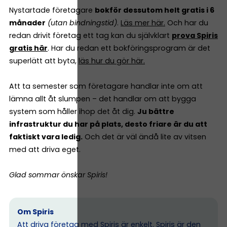
Nystartade företagare
bokför dessutom helt gratis i 6
månader
(utan bindningstid)
.
Läs mer här.
Och har du
redan drivit företag ett tag kan du självklart
prova Spiris
gratis här
. Har du redan ett bokföringsprogram är det
superlätt att byta,
läs hur du gör här.
Att ta semester som företagare handlar inte om att
lämna allt åt slumpen – det handlar om att bygga
system som håller ihop det åt dig.
Ju bättre
infrastruktur du har på plats, desto friare är du att
faktiskt vara ledig.
Och det är väl ändå lite av vitsen
med att driva eget.
Glad sommar önskar Spiris!
Om Spiris
Att driva företag med Spiris är enkelt. Spiris är den