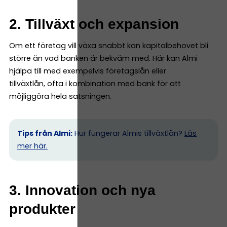
2. Tillväxt och expansion
Om ett företag vill växa snabbt kan kapitalbehovet bli
större än vad banken är bekväm med. Här kan Almi
hjälpa till med exempelvis företagslån eller
tillväxtlån, ofta i kombination med bank för att
möjliggöra hela satsningen.
Tips från Almi:
Hur fungerar Almis tillväxtlån?
Läs
mer här.
3. Innovation och nya
produkter