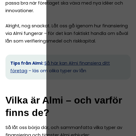
passa bra när företaget ska växa med nya idéer och
innovationer.
Alright, nog snackat. Låt oss gå igenom hur finansiering
via Almi fungerar – för det kan faktiskt handla om såväl
lån som verifieringsmedel och riskkapital.
Tips från Almi:
Så här kan Almi finansiera ditt
företag
– läs om olika typer av lån
Vilka är Almi – och varför
finns de?
Så låt oss börja där, och sammanfatta vilka typer av
finansiering och tjänster Almi erbjuder: