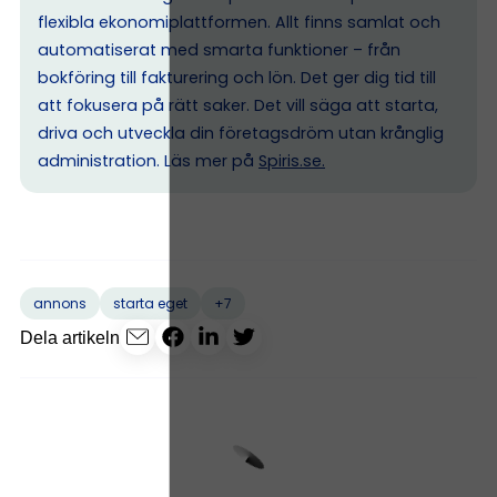
flexibla ekonomiplattformen. Allt finns samlat och
automatiserat med smarta funktioner – från
bokföring till fakturering och lön. Det ger dig tid till
att fokusera på rätt saker. Det vill säga att starta,
driva och utveckla din företagsdröm utan krånglig
administration. Läs mer på
Spiris.se
.
+7
annons
starta eget
Dela artikeln