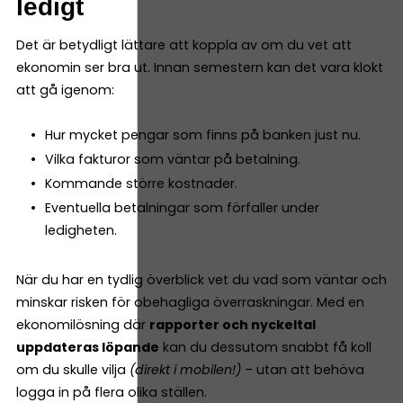
ledigt
Det är betydligt lättare att koppla av om du vet att
ekonomin ser bra ut. Innan semestern kan det vara klokt
att gå igenom:
Hur mycket pengar som finns på banken just nu.
Vilka fakturor som väntar på betalning.
Kommande större kostnader.
Eventuella betalningar som förfaller under
ledigheten.
När du har en tydlig överblick vet du vad som väntar och
minskar risken för obehagliga överraskningar. Med en
ekonomilösning där
rapporter och nyckeltal
uppdateras löpande
kan du dessutom snabbt få koll
om du skulle vilja
(direkt i mobilen!)
– utan att behöva
logga in på flera olika ställen.