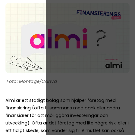
Montage/Canva
Almi är ett statligt bolag som hjälper företag med
finansiering (ofta tillsammans med bank eller andra
finansiärer för att möjliggöra investeringar och
utveckling). Ofta är det företag med lite högre risk, eller i
ett tidigt skede, som vänder sig till Almi. Det kan också