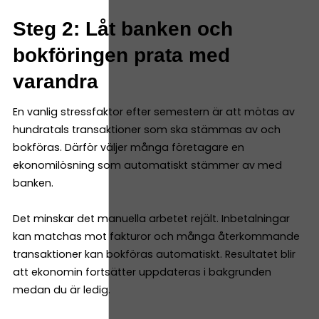
Steg 2: Låt banken och
bokföringen prata med
varandra
En vanlig stressfaktor efter semestern är att mötas av
hundratals transaktioner som ska stämmas av och
bokföras. Därför väljer många företagare en
ekonomilösning som automatiskt stämmer av med
banken.
Det minskar det manuella arbetet rejält. Inbetalningar
kan matchas mot fakturor och många återkommande
transaktioner kan bokföras automatiskt. Resultatet blir
att ekonomin fortsätter uppdateras i bakgrunden
medan du är ledig.