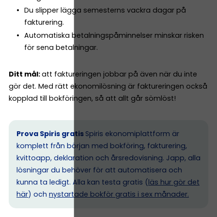
Du slipper lägga semesterns vackra dagar på
fakturering.
Automatiska betalningspåminnelser minskar risken
för sena betalningar.
Ditt mål:
att faktureringen jobbar på även när du inte
gör det. Med rätt ekonomilösning är faktureringen också
kopplad till bokföringen, så att allt går sömlöst!
Prova Spiris gratis
Spiris ekonomiplattform är
komplett från början med bokföring, fakturering,
kvittoapp, deklaration och årsredovisning. Japp, alla
lösningar du behöver för att automatisera och
kunna ta ledigt. Alla kan testa gratis (
läs hur gör det
här
) och
nystartade bokför gratis i sex månader.