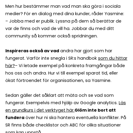
Men hur bestämmer man vad man ska göra i sociala
medier? För en dialog med dina kunder, råder Yasmine:
– Jobba med er publik. Lyssna på dem så berättar de
var de finns och vad de vill ha. Jobbar du med ditt
community så kommer också spridningen.
Inspireras också av vad
andra har gjort som har
fungerat. Varför inte snegla i SR:s handbok
som du hittar
här?
– Vi letade exempel på konkreta framgångar både
hos oss och andra. Hur vi till exempel sparat tid, eller
ökat förtroendet för organisationen, sa Yasmine.
Sedan gäller det såklart att mäta och se vad som
fungerar. Exempelvis med hjälp av Google analytics.
Läs
en grundkurs i det verktyget här.
Glöm inte bort att
fundera
över hur ni ska hantera eventuella konflikter. På
SR finns både checklistor och ABC för olika situationer
som kan uppstå.