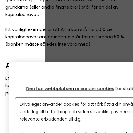
grundarna (eller andra finansiärer) står för en del av
kapitalbehovet.
Ett vanligt exempel är att Almi kan stå för 50 % av
kapitalbehovet om grundarna står för resterande 50 %
(banken måste således inte vara med).
Affärsidén väger tungt
Banker tittar ofta mycket på historiska siffror. Almi
lägger däremot ofta lika stor vikt vid företagets
Den här webbplatsen använder cookies
för sta
potential. De tittar till exempel på:
Driva eget använder cookies för att förbättra din anvä
affärsmodell
underlag till förbättring och vidareutveckling av hems
marknad
relevanta erbjudanden till dig.
tillväxtmöjligheter
entreprenörens erfarenhet