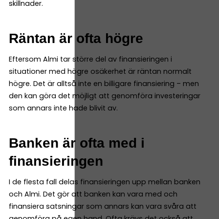
skillnader.
Räntan är ofta högre
Eftersom Almi tar större del av finansieringen i
situationer med högre osäkerhet är räntan normalt
högre. Det är alltså inte en billigare finansiering – men
den kan göra det möjligt att genomföra investeringar
som annars inte hade blivit av.
Banken är ofta med i
finansieringen
I de flesta fall delas finansieringen upp mellan banken
och Almi. Det gör att banken kan vara med och
finansiera satsningar som annars kan vara svåra att
genomföra på egen hand. Ofta krävs det också att