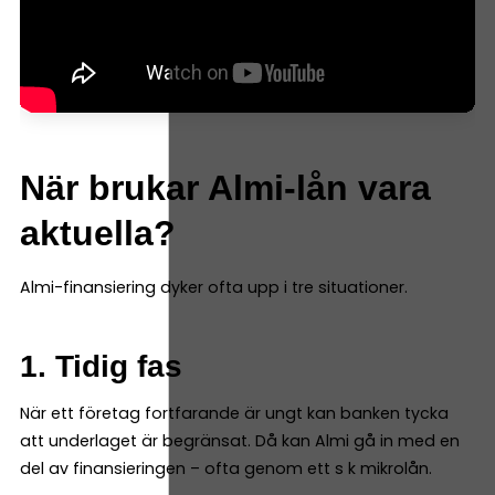
När brukar Almi-lån vara
aktuella?
Almi-finansiering dyker ofta upp i tre situationer.
1. Tidig fas
När ett företag fortfarande är ungt kan banken tycka
att underlaget är begränsat. Då kan Almi gå in med en
del av finansieringen – ofta genom ett s k mikrolån.