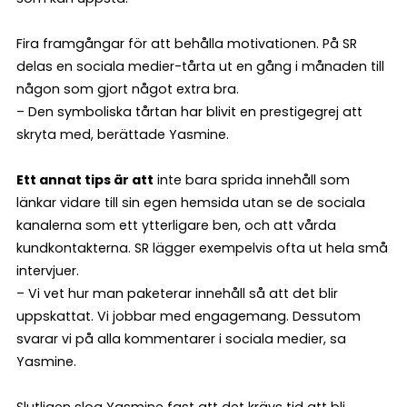
Fira framgångar för att behålla motivationen. På SR
delas en sociala medier-tårta ut en gång i månaden till
någon som gjort något extra bra.
– Den symboliska tårtan har blivit en prestigegrej att
skryta med, berättade Yasmine.
Ett annat tips är att
inte bara sprida innehåll som
länkar vidare till sin egen hemsida utan se de sociala
kanalerna som ett ytterligare ben, och att vårda
kundkontakterna. SR lägger exempelvis ofta ut hela små
intervjuer.
– Vi vet hur man paketerar innehåll så att det blir
uppskattat. Vi jobbar med engagemang. Dessutom
svarar vi på alla kommentarer i sociala medier, sa
Yasmine.
Slutligen slog Yasmine fast att det krävs tid att bli