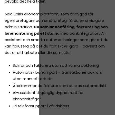
bevaka det hela tiden.
Med
Spiris ekonomiplattform
, som är byggd för
egenföretagare och småföretag, få du en smidigare
administration.
Du samlar bokföring, fakturering och
lönehantering på ett ställe
, med bankintegration, AI-
assistent och smarta automatiseringar som gör att du
kan fokusera på det du faktiskt vill göra – oavsett om
det är ditt arbete eller din semester.
Bokför och fakturera utan att kunna bokföring
Automatisk bankimport – transaktioner bokförs
utan manuellt arbete
Återkommande fakturor som skickas automatiskt
AI-assistent tillgänglig dygnet runt för
ekonomifrågor
Fri telefonsupport i världsklass