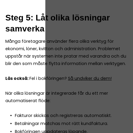
Steg 5: Låt olika lösningar
samverka
Många företagare använder flera olika verktyg för
ekonomi, löner, kvitton och administration. Problemet
uppstår när systemen inte pratar med varandra och du
blir den som måste flytta information mellan verktygen.
Läs också:
Fel i bokföringen?
Så undviker du dem!
När olika lösningar är integrerade får du ett mer
automatiserat flöde:
Fakturor skickas och registreras automatiskt.
Betalningar matchas mot rätt kundfaktura.
Bokföringen uppdateras löpande.