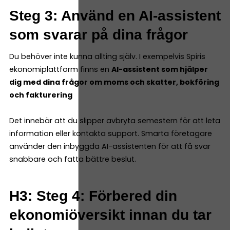
Steg 3: Använd en AI-assistent
som svarar på dina frågor
Du behöver inte kunna allting själv. I exempelvis Spiris
ekonomiplattform finns en
AI-assistent som hjälper
dig med dina frågor om moms och skatter, bokföring
och fakturering
Det innebär att du slipper avbryta semestern för att leta
information eller kontakta support. Smarta företagare
använder den inbyggda AI-assistenten för att få svar
snabbare och fatta bättre beslut.
H3: Steg 4: Förbered din
ekonomiöversikt innan du tar