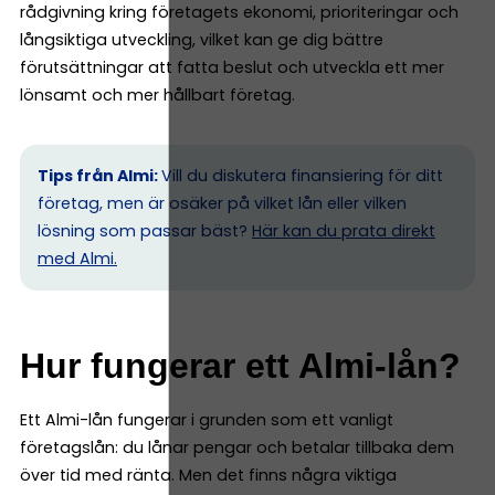
rådgivning kring företagets ekonomi, prioriteringar och
långsiktiga utveckling, vilket kan ge dig bättre
förutsättningar att fatta beslut och utveckla ett mer
lönsamt och mer hållbart företag.
Tips från Almi:
Vill du diskutera finansiering för ditt
företag, men är osäker på vilket lån eller vilken
lösning som passar bäst?
Här kan du prata direkt
med Almi.
Hur fungerar ett Almi-lån?
Ett Almi-lån fungerar i grunden som ett vanligt
företagslån: du lånar pengar och betalar tillbaka dem
över tid med ränta. Men det finns några viktiga