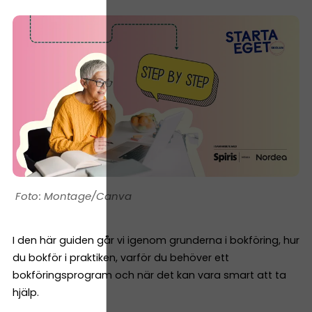
Montage/Canva
I den här guiden går vi igenom grunderna i bokföring, hur
du bokför i praktiken, varför du behöver ett
bokföringsprogram och när det kan vara smart att ta
hjälp.