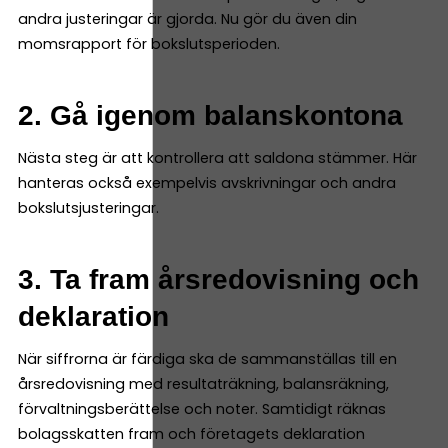
andra justeringar är gjorda. Nu gör du även din
momsrapport för bokslutsperioden.
2. Gå igenom balanskontona
Nästa steg är att kontrollera att saldona stämmer. Här
hanteras också exempelvis avskrivningar och andra
bokslutsjusteringar.
3. Ta fram årsredovisning och
deklaration
När siffrorna är färdiga ska de sammanställas till en
årsredovisning med resultaträkning, balansräkning,
förvaltningsberättelse och noter. Samtidigt räknas
bolagsskatten fram och företagets deklaration