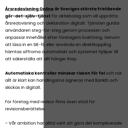
Årsredovisning Online
är Sveriges största fristående
gör-det-själv-tjänst
för aktiebolag som vill upprätta
årsredovisning och deklaration digitalt. Tjänsten guidar
användaren steg-för-steg genom processen och
anpassar innehållet efter företagets bokföring. Genom
att läsa in en SIE-fil, eller använda en direktkoppling
hämtas siffrorna automatiskt och systemet hjälper till
att säkerställa att allt hänger ihop.
Automatiska kontroller minskar risken för fel
och när
allt är klart kan handlingarna signeras med BankID och
skickas in digitalt.
För företag med revisor finns även stöd för
revisionsberättelse.
– Vår ambition har alltid varit att göra det komplicerade