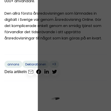
000+ användare.
Den allra första årsredovisningen som lämnades in
digitalt i Sverige var genom Årsredovisning Online. Gör
det komplicerade enkelt genom en smidig tjänst som
förvandlar det tidskrävande i att upprätta
årsredovisningar till något som kan göras på en kvart.
+3
annons
Deklarationen
Dela artikeln