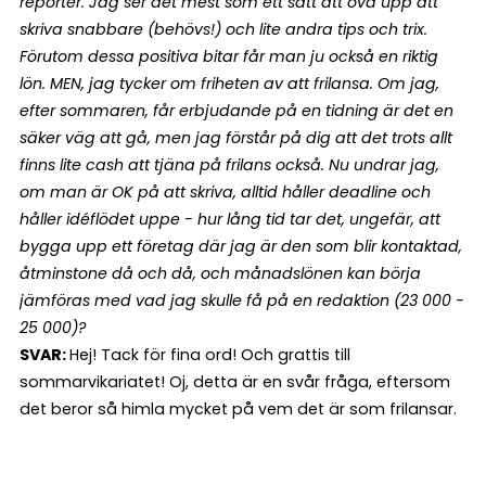
reporter. Jag ser det mest som ett sätt att öva upp att
skriva snabbare (behövs!) och lite andra tips och trix.
Förutom dessa positiva bitar får man ju också en riktig
lön. MEN, jag tycker om friheten av att frilansa. Om jag,
efter sommaren, får erbjudande på en tidning är det en
säker väg att gå, men jag förstår på dig att det trots allt
finns lite cash att tjäna på frilans också. Nu undrar jag,
om man är OK på att skriva, alltid håller deadline och
håller idéflödet uppe - hur lång tid tar det, ungefär, att
bygga upp ett företag där jag är den som blir kontaktad,
åtminstone då och då, och månadslönen kan börja
jämföras med vad jag skulle få på en redaktion (23 000 -
25 000)?
SVAR:
Hej! Tack för fina ord! Och grattis till
sommarvikariatet! Oj, detta är en svår fråga, eftersom
det beror så himla mycket på vem det är som frilansar.