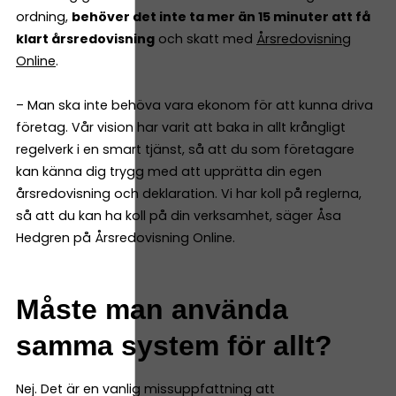
ordning,
behöver det inte ta mer än 15 minuter att få
klart årsredovisning
och skatt med
Årsredovisning
Online
.
– Man ska inte behöva vara ekonom för att kunna driva
företag. Vår vision har varit att baka in allt krångligt
regelverk i en smart tjänst, så att du som företagare
kan känna dig trygg med att upprätta din egen
årsredovisning och deklaration. Vi har koll på reglerna,
så att du kan ha koll på din verksamhet, säger Åsa
Hedgren på Årsredovisning Online.
Måste man använda
samma system för allt?
Nej. Det är en vanlig missuppfattning att