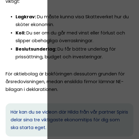
viktigt:
Lagkrav:
Du måste kunna visa Skatteverket hur du
sköter ekonomin.
Koll:
Du ser om du går med vinst eller förlust och
slipper obehagliga överraskningar.
Beslutsunderlag:
Du får bättre underlag för
prissättning, budget och investeringar.
För aktiebolag är bokföringen dessutom grunden för
årsredovisningen, medan enskilda firmor lämnar NE-
bilagan i deklarationen.
Här kan du se videon där Hilda från vår partner Spiris
delar sina tre viktigaste ekonomitips för dig som
ska starta eget.