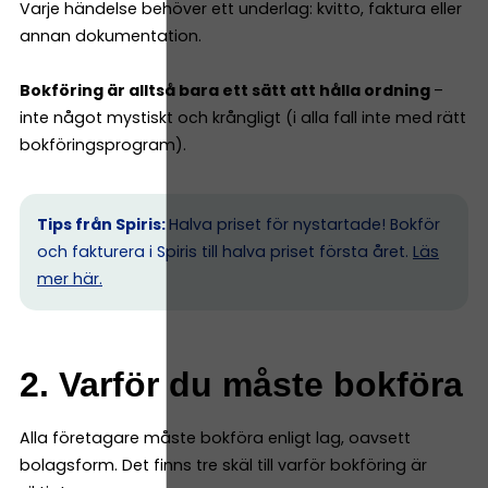
Varje händelse behöver ett underlag: kvitto, faktura eller
annan dokumentation.
Bokföring är alltså bara ett sätt att hålla ordning
–
inte något mystiskt och krångligt (i alla fall inte med rätt
bokföringsprogram).
Tips från Spiris:
Halva priset för nystartade! Bokför
och fakturera i Spiris till halva priset första året.
Läs
mer här.
2. Varför du måste bokföra
Alla företagare måste bokföra enligt lag, oavsett
bolagsform. Det finns tre skäl till varför bokföring är