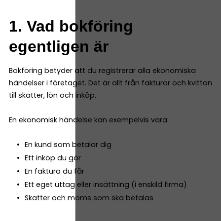
1. Vad bokföring
egentligen är
Bokföring betyder att du registrerar alla ekonomiska
händelser i företaget. Det är allt från fakturor och kvitton
till skatter, lön och inköp.
En ekonomisk händelse kan exempelvis vara:
En kund som betalar dig
Ett inköp du gör
En faktura du får
Ett eget uttag eller insättning (i enskild firma)
Skatter och moms som ska betalas