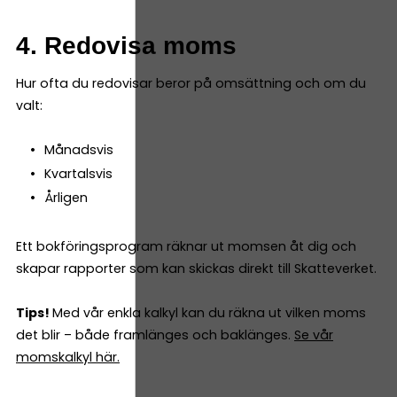
4. Redovisa moms
Hur ofta du redovisar beror på omsättning och om du
valt:
Månadsvis
Kvartalsvis
Årligen
Ett bokföringsprogram räknar ut momsen åt dig och
skapar rapporter som kan skickas direkt till Skatteverket.
Tips!
Med vår enkla kalkyl kan du räkna ut vilken moms
det blir – både framlänges och baklänges.
Se vår
momskalkyl här.