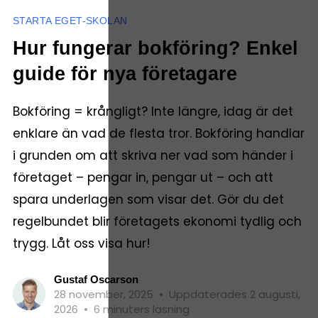
STARTA EGET-SKOLAN
Hur fungerar bokföring? Enkel
guide för nya företagare
Bokföring = krångligt? Inte längre, idag är det
enklare än vad de flesta tror. Bokföring handlar
i grunden om att skriva ner vad som händer i
företaget – pengar in, pengar ut – och att
spara underlagen som visar det. Gör du det
regelbundet blir företagets ekonomi tydlig och
trygg. Låt oss visa hur!
Gustaf Oscarson
28 november, 2025
•
Uppdaterades 2 augusti,
2026
•
6 minuters läsning