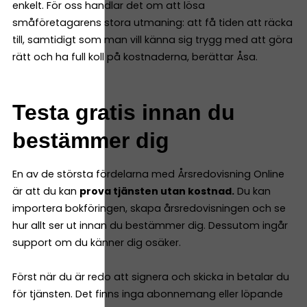
enkelt. För oss handlar det om att lösa
småföretagarens stora utmaning: att få tiden att räcka
till, samtidigt som man vill känna sig trygg med att göra
rätt och ha full koll på kostnaderna, berättar Åsa.
Testa gratis innan du
bestämmer dig
En av de största fördelarna med Årsredovisning Online
är att du kan
prova tjänsten utan kostnad.
Du kan
importera bokföringen, skapa årsredovisningen och se
hur allt ser ut innan du bestämmer dig. Dessutom ingår
support om du känner dig osäker.
Först när du är redo att signera och skicka in betalar du
för tjänsten. Det finns inga abonnemang eller löpande