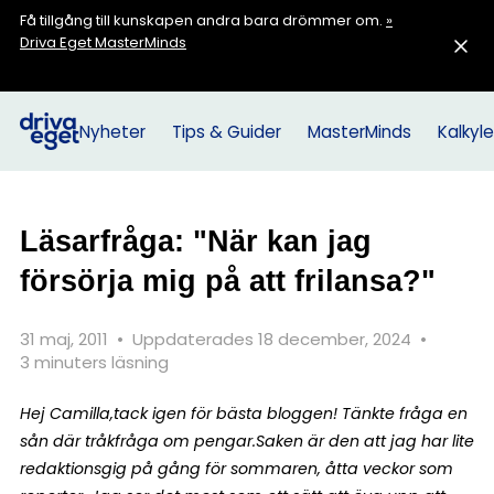
Få tillgång till kunskapen andra bara drömmer om.
»
Driva Eget MasterMinds
Nyheter
Tips & Guider
MasterMinds
Kalkyle
Läsarfråga: "När kan jag
försörja mig på att frilansa?"
31 maj, 2011
•
Uppdaterades 18 december, 2024
•
3 minuters läsning
Hej Camilla,
tack igen för bästa bloggen! Tänkte fråga en
sån där tråkfråga om pengar.
Saken är den att jag har lite
redaktionsgig på gång för sommaren, åtta veckor som