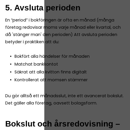
5. Avsluta perioden
En “period” i bokföringen är ofta en månad (många
företag redovisar moms varje månad eller kvartal, och
då 'stänger man' den perioden) Att avsluta perioden
betyder i praktiken att du:
Bokfört alla händelser för månaden
Matchat bankkontot
Säkrat att alla kvitton finns digitalt
Kontrollerat att momsen stämmer
Du gör alltså ett månadsslut, inte ett avancerat bokslut.
Det gäller alla företag, oavsett bolagsform.
Bokslut och årsredovisning –