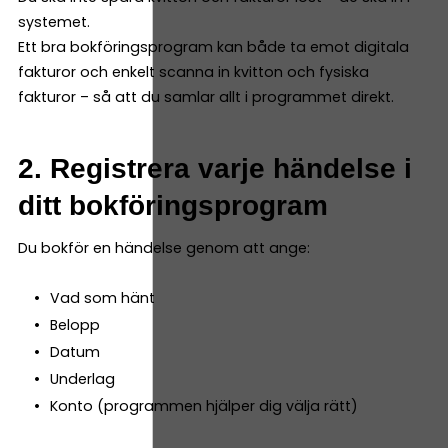
systemet.
Ett bra bokföringsprogram kan både ta emot digitala
fakturor och enkelt scanna in kvitton och fysiska
fakturor – så att du samlar allt i programmet direkt.
2. Registrera varje händelse i
ditt bokföringsprogram
Du bokför en händelse genom att ange:
Vad som hänt
Belopp
Datum
Underlag
Konto (programmen hjälper dig välja rätt)