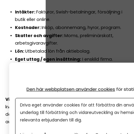
Intäkter:
Fakturor, Swish-betalningar, försäljning i
butik eller online.
Kostnader:
Inköp, abonnemang, hyror, program.
Skatter och avgifter:
Moms, preliminärskatt,
arbetsgivaravgifter.
Lön:
Utbetalad lön från aktiebolag.
Eget uttag / egen insättning:
I enskild firma.
Tillgångar:
Maskiner, datorer, inventarier.
Kvittounderlag:
Alla kvitton måste sparas enligt
lag.
Den här webbplatsen använder cookies
för sta
Viktigt:
Den nya kvittolagen från 2025 innebär att alla
Driva eget använder cookies för att förbättra din anvä
kvitton kan sparas digitalt (äntligen!), även om du fått
underlag till förbättring och vidareutveckling av hems
dem på papper. Ett bra bokföringsprogram sköter detta
relevanta erbjudanden till dig.
automatiskt genom en smart kvittoapp.