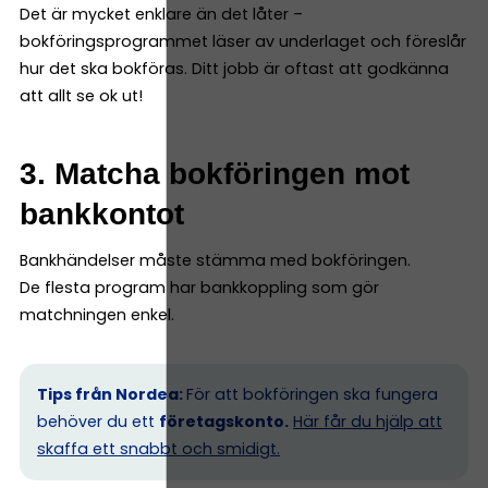
Det är mycket enklare än det låter –
bokföringsprogrammet läser av underlaget och föreslår
hur det ska bokföras. Ditt jobb är oftast att godkänna
att allt se ok ut!
3. Matcha bokföringen mot
bankkontot
Bankhändelser måste stämma med bokföringen.
De flesta program har bankkoppling som gör
matchningen enkel.
Tips från Nordea:
För att bokföringen ska fungera
behöver du ett
företagskonto.
Här får du hjälp att
skaffa ett snabbt och smidigt.