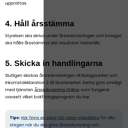
upprättas.
4. Håll årsstämma
Styrelsen ska skriva under årsredovisningen och bolaget
ska hålla årsstämma där resultatet fastställs.
5. Skicka in handlingarna
Slutligen skickas årsredovisningen till Bolagsverket och
Inkomstdeklaration 2 till Skatteverket. Detta görs smidigt
med tjänsten
Årsredovisning Online
, som fungerar
oavsett vilket bokföringsprogram du har.
Tips:
Här finns en steg-för-steg-checklista
för alla
stegen när du ska göra årsredovisning och