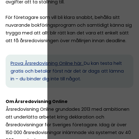
avgifter att ta ställning till.
För företagare som vill bli klara snabbt, behålla sitt
nuvarande bokföringsprogram och samtidigt känna sig
trygga med att allt blir rätt kan det vara ett enkelt sätt
att få årsredovisningen över mållinjen innan deadline.
Prova Årsredovisning Online här.
Du kan testa helt
gratis och betalar först när det är dags att lämna
in – du binder dig inte till något.
Om Årsredovisning Online
Årsredovisning Online grundades 2013 med ambitionen
att underlätta arbetet kring deklaration och
årsredovisningar för Sveriges företagare. Idag är över
150 000 årsredovisningar inlämnade via systemet av 40