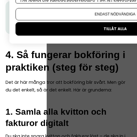
Läs gärna vår
personuppgiftspolicy
. Om du samtycker t
Om du vill ändra ditt val i efterhand hittar du den möjl
Tips från Spiris:
Vill du också starta aktiebolag
ENDAST NÖDVÄNDIGA
snabbt och enkelt? Skaffa ett lagerbolag. När du blir
kund hos oss, får du ett på köpet.
Läs mer här.
TILLÅT ALLA
4. Så fungerar bokföring i
praktiken (steg för steg)
Det är här många tror att bokföring blir svårt. Men gör
du det enkelt, så är det enkelt. Här är grunderna:
1. Samla alla kvitton och
fakturor digitalt
Du ska inte spara kvitton och fakturor löst – de ska in i