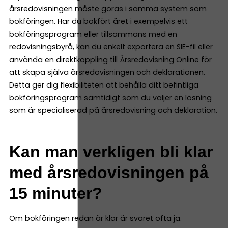
årsredovisningen måste göras i samma system som
bokföringen. Har du bokfört året i exempelvis ett
bokföringsprogram eller tillsammans med en
redovisningsbyrå, kan du enkelt exportera en SIE-fil eller
använda en direktkoppling till Årsredovisning Online för
att skapa själva årsredovisningen och deklarationen.
Detta ger dig flexibiliteten att behålla ditt befintliga
bokföringsprogram samtidigt som du väljer en lösning
som är specialiserad på årsredovisning och deklaration.
Kan man verkligen bli klar
med årsredovisningen på
15 minuter?
Om bokföringen redan är klar är svaret ofta ja.