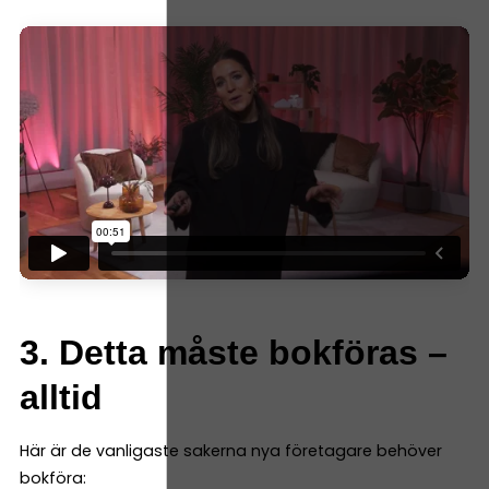
3. Detta måste bokföras –
alltid
Här är de vanligaste sakerna nya företagare behöver
bokföra: