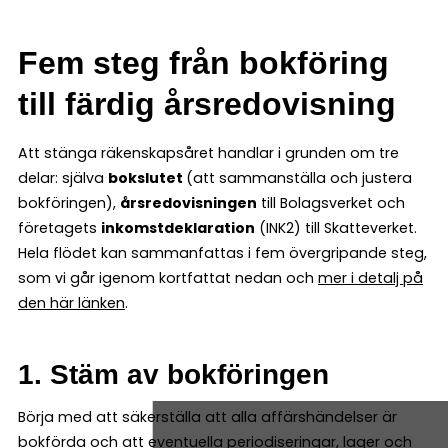
Fem steg från bokföring
till färdig årsredovisning
Att stänga räkenskapsåret handlar i grunden om tre
delar: själva
bokslutet
(att sammanställa och justera
bokföringen),
årsredovisningen
till Bolagsverket och
företagets
inkomstdeklaration
(INK2) till Skatteverket.
Hela flödet kan sammanfattas i fem övergripande steg,
som vi går igenom kortfattat nedan och
mer i detalj på
den här länken
.
1. Stäm av bokföringen
Börja med att säkerställa att alla affärshändelser är
bokförda och att eventuella periodiseringar, lager och