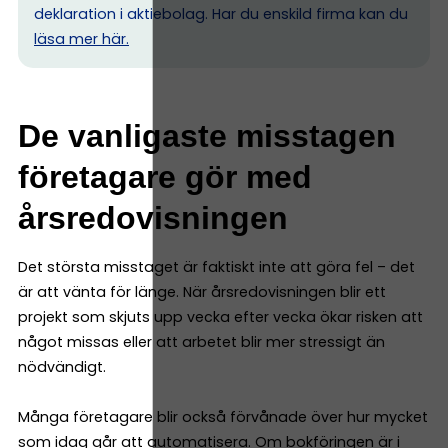
deklaration i aktiebolag. Har du enskild firma kan du
l
äsa mer här.
De vanligaste misstagen
företagare gör med
årsredovisningen
Det största misstaget är faktiskt inte att göra fel – det
är att vänta för länge. När årsredovisningen blir ett
projekt som skjuts upp vecka efter vecka ökar risken att
något missas eller att arbetet blir mer stressigt än
nödvändigt.
Många företagare blir också förvånade över hur mycket
som idag går att automatisera. Om bokföringen är i