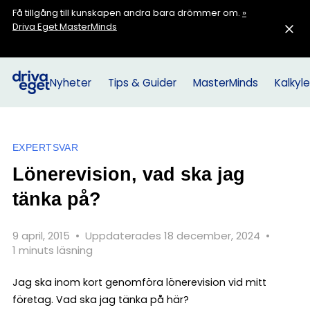
Få tillgång till kunskapen andra bara drömmer om.
»
Driva Eget MasterMinds
Nyheter
Tips & Guider
MasterMinds
Kalkyle
EXPERTSVAR
Lönerevision, vad ska jag
tänka på?
9 april, 2015
•
Uppdaterades 18 december, 2024
•
1 minuts läsning
Jag ska inom kort genomföra lönerevision vid mitt
företag. Vad ska jag tänka på här?