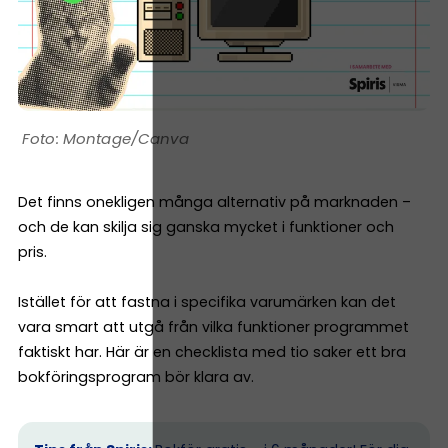
Montage/Canva
Det finns onekligen många alternativ på marknaden –
och de kan skilja sig ganska mycket i funktioner och
pris.
Istället för att fastna i specifika varumärken kan det
vara smart att utgå från vilka funktioner programmet
faktiskt har. Här är en checklista med tio saker ett bra
bokföringsprogram bör klara av.