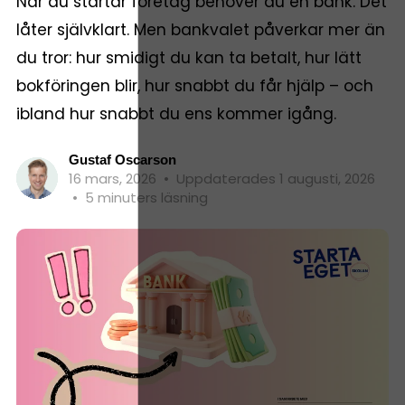
När du startar företag behöver du en bank. Det
låter självklart. Men bankvalet påverkar mer än
du tror: hur smidigt du kan ta betalt, hur lätt
bokföringen blir, hur snabbt du får hjälp – och
ibland hur snabbt du ens kommer igång.
Gustaf Oscarson
16 mars, 2026
•
Uppdaterades 1 augusti, 2026
•
5 minuters läsning