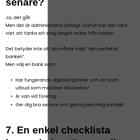
senare?
Ja, det går.
Men det är administrativt jobbigt. Därför kan det vara
värt att tänka ett steg längre redan från början.
Det betyder inte att du måste välja “den perfekta
banken”.
Men välj en bank som:
Har fungerande digitala tjänster och ett stort
utbud som matchar dina behov
Är van vid företag
Ger dig bra service och gärna personlig kontakt
7. En enkel checklista