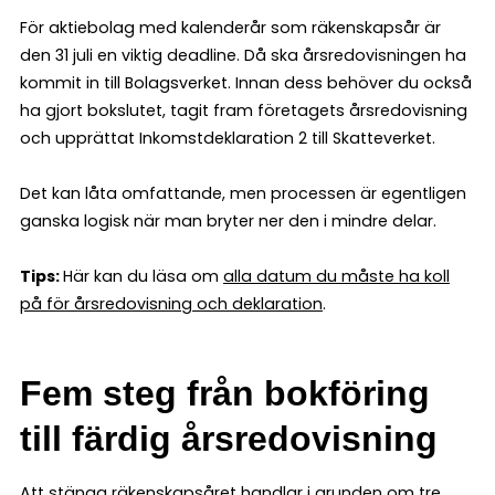
För aktiebolag med kalenderår som räkenskapsår är
den 31 juli en viktig deadline. Då ska årsredovisningen ha
kommit in till Bolagsverket. Innan dess behöver du också
ha gjort bokslutet, tagit fram företagets årsredovisning
och upprättat Inkomstdeklaration 2 till Skatteverket.
Det kan låta omfattande, men processen är egentligen
ganska logisk när man bryter ner den i mindre delar.
Tips:
Här kan du läsa om
alla datum du måste ha koll
på för årsredovisning och deklaration
.
Fem steg från bokföring
till färdig årsredovisning
Att stänga räkenskapsåret handlar i grunden om tre