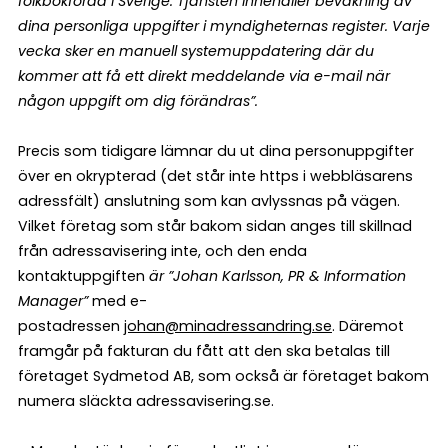
folkbokförda i Sverige. Tjänsten innehåller bevakning av
dina personliga uppgifter i myndigheternas register. Varje
vecka sker en manuell systemuppdatering där du
kommer att få ett direkt meddelande via e-mail när
någon uppgift om dig förändras”.
Precis som tidigare lämnar du ut dina personuppgifter
över en okrypterad (det står inte https i webbläsarens
adressfält) anslutning som kan avlyssnas på vägen.
Vilket företag som står bakom sidan anges till skillnad
från adressavisering inte, och den enda
kontaktuppgiften
är ”Johan Karlsson, PR & Information
Manager”
med e-
postadressen
johan@minadressandring.se
. Däremot
framgår på fakturan du fått att den ska betalas till
företaget Sydmetod AB, som också är företaget bakom
numera släckta adressavisering.se.