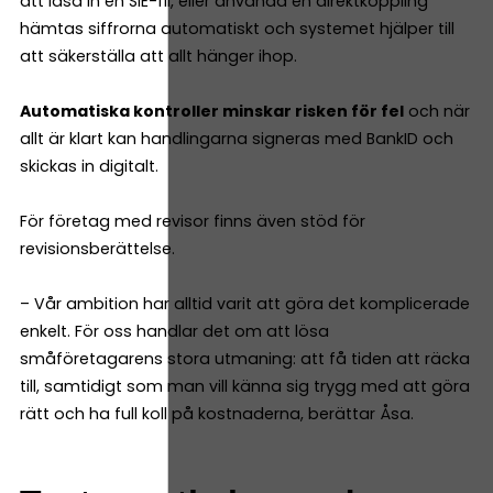
att läsa in en SIE-fil, eller använda en direktkoppling
hämtas siffrorna automatiskt och systemet hjälper till
att säkerställa att allt hänger ihop.
Automatiska kontroller minskar risken för fel
och när
allt är klart kan handlingarna signeras med BankID och
skickas in digitalt.
För företag med revisor finns även stöd för
revisionsberättelse.
– Vår ambition har alltid varit att göra det komplicerade
enkelt. För oss handlar det om att lösa
småföretagarens stora utmaning: att få tiden att räcka
till, samtidigt som man vill känna sig trygg med att göra
rätt och ha full koll på kostnaderna, berättar Åsa.