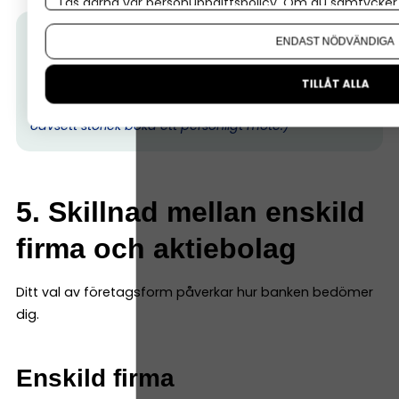
Läs gärna vår
personuppgiftspolicy
. Om du samtycker t
Om du vill ändra ditt val i efterhand hittar du den möjl
Tips från Nordea:
500 000 företagare har redan
ENDAST NÖDVÄNDIGA
valt Nordea. Välj en bank som förstår företagande
–
allt detta ingår.
(Ps. I
bland kan det vara skönt att ta
TILLÅT ALLA
ett möte med banken, hos Nordea kan alla företag
oavsett storlek boka ett personligt möte.)
5. Skillnad mellan enskild
firma och aktiebolag
Ditt val av företagsform påverkar hur banken bedömer
dig.
Enskild firma