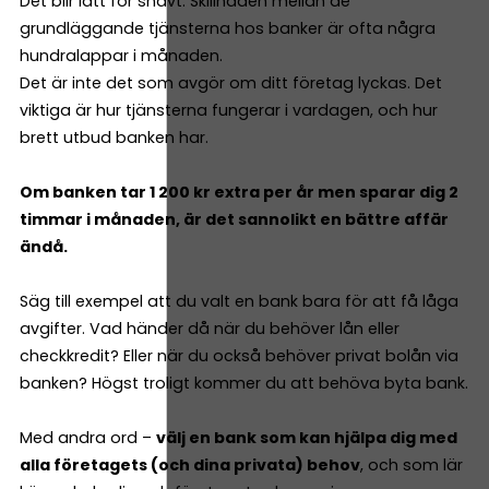
Det blir lätt för snävt. Skillnaden mellan de
grundläggande tjänsterna hos banker är ofta några
hundralappar i månaden.
Det är inte det som avgör om ditt företag lyckas. Det
viktiga är hur tjänsterna fungerar i vardagen, och hur
brett utbud banken har.
Om banken tar 1 200 kr extra per år men sparar dig 2
timmar i månaden, är det sannolikt en bättre affär
ändå.
Säg till exempel att du valt en bank bara för att få låga
avgifter. Vad händer då när du behöver lån eller
checkkredit? Eller när du också behöver privat bolån via
banken? Högst troligt kommer du att behöva byta bank.
Med andra ord –
välj en bank som kan hjälpa dig med
alla företagets (och dina privata) behov
, och som lär