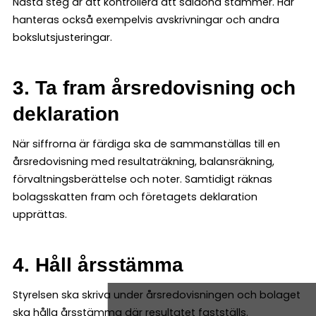
Nästa steg är att kontrollera att saldona stämmer. Här
hanteras också exempelvis avskrivningar och andra
bokslutsjusteringar.
3. Ta fram årsredovisning och
deklaration
När siffrorna är färdiga ska de sammanställas till en
årsredovisning med resultaträkning, balansräkning,
förvaltningsberättelse och noter. Samtidigt räknas
bolagsskatten fram och företagets deklaration
upprättas.
4. Håll årsstämma
Styrelsen ska skriva under årsredovisningen och bolaget
ska hålla årsstämma där resultatet fastställs.