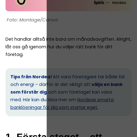
Montage/Canva
Det handlar alltså inte bara om månadsavgiften. Alright,
låt oss gå igenom hur du väljer rätt bank för ditt
företag.
Tips från Nordea!
Att vara företagare tar både tid
och energi – därför är det viktigt att
välja en bank
som förstår dig
och som företaget kan växa
med. Här kan du läsa mer om
Nordeas smarta
banklösningar för dig som startar eget.
1. Första steget – ett