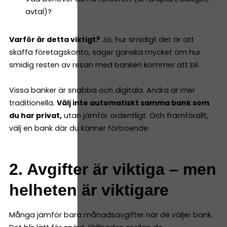
avtal)?
Varför är detta viktigt?
Jo, hur smidigt det är att
skaffa företagskonto, säger ganska mycket om hur
smidig resten av resan med banken kommer att bli.
Vissa banker är snabba och digitala. Andra är mer
traditionella.
Välj inte automatiskt samma bank som
du har privat,
utan jämför ordentligt. Och framförallt,
välj en bank där du känner förtroende.
2. Avgifter är viktiga – men
helheten är viktigare
Många jämför bara månadsavgifter när de väljer bank.