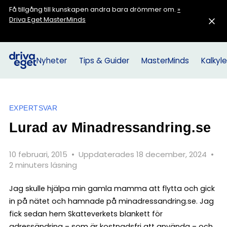
Få tillgång till kunskapen andra bara drömmer om.
»
Driva Eget MasterMinds
Nyheter
Tips & Guider
MasterMinds
Kalkyle
EXPERTSVAR
Lurad av Minadressandring.se
10 februari, 2015
•
Uppdaterades 18 december, 2024
•
2 minuters läsning
Jag skulle hjälpa min gamla mamma att flytta och gick
in på nätet och hamnade på minadressandring.se. Jag
fick sedan hem Skatteverkets blankett för
adressändring – som är kostnadsfri att använda – och