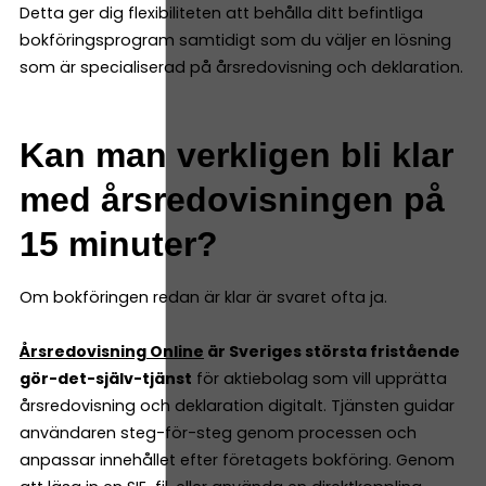
Detta ger dig flexibiliteten att behålla ditt befintliga
bokföringsprogram samtidigt som du väljer en lösning
som är specialiserad på årsredovisning och deklaration.
Kan man verkligen bli klar
med årsredovisningen på
15 minuter?
Om bokföringen redan är klar är svaret ofta ja.
Årsredovisning Online
är Sveriges största fristående
gör-det-själv-tjänst
för aktiebolag som vill upprätta
årsredovisning och deklaration digitalt. Tjänsten guidar
användaren steg-för-steg genom processen och
anpassar innehållet efter företagets bokföring. Genom