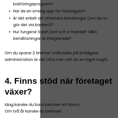
bokföringsprogram?
Har de en smidig app för företagare?
Är det enkelt att attestera betalningar (om du nu
gör det via banken)?
Hur fungerar Swish, kort och e-handel? Vilka
betallösningar är integrerade?
Om du sparar 2 timmar i månaden på smidigare
administration är det ofta mer värt än en lägre avgift.
4. Finns stöd när företaget
växer?
Idag kanske du bara behöver ett konto.
Om två år kanske du behöver: