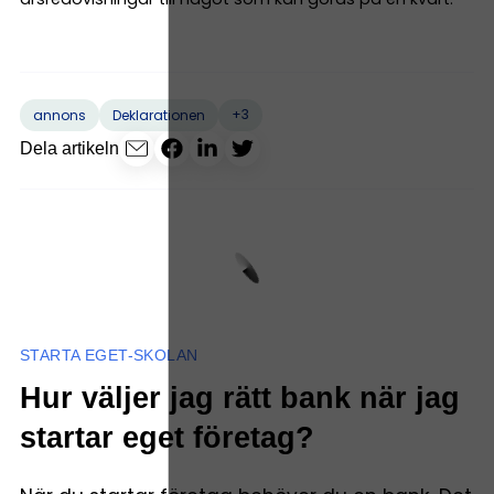
+3
annons
Deklarationen
Dela artikeln
STARTA EGET-SKOLAN
Hur väljer jag rätt bank när jag
startar eget företag?