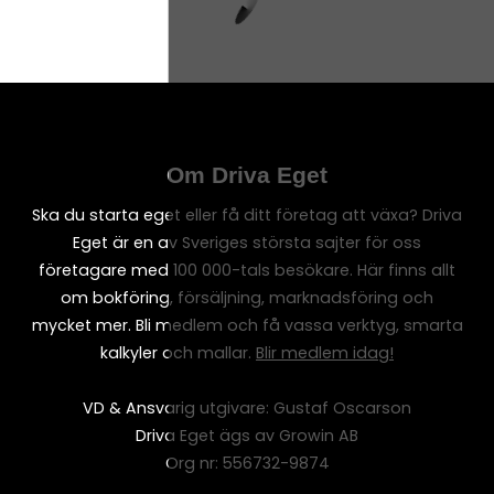
Om Driva Eget
Ska du starta eget eller få ditt företag att växa? Driva
Eget är en av Sveriges största sajter för oss
företagare med 100 000-tals besökare. Här finns allt
om bokföring, försäljning, marknadsföring och
mycket mer. Bli medlem och få vassa verktyg, smarta
kalkyler och mallar.
Blir medlem idag!
VD & Ansvarig utgivare: Gustaf Oscarson
Driva Eget ägs av Growin AB
Org nr: 556732-9874