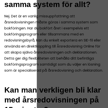
samma system för allt?
Nej. Det är en vanlig missuppfattning att
årsredovisningen måste göras i samma system som
bokföringen. Har du bokfört året i exempelvis ett
bokföringsprogram eller tillsammans med en
redovisningsbyrå, kan du enkelt exportera en SIE-fil eller
använda en direktkoppling till Årsredovisning Online för
att skapa själva årsredovisningen och deklarationen.
Detta ger dig flexibiliteten att behålla ditt befintliga
bokföringsprogram samtidigt som du väljer en lösning
som är specialiserad på årsredovisning och deklaration.
Kan man verkligen bli klar
med årsredovisningen på