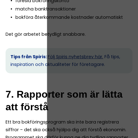
föreslå bokföringskonto
matcha banktransaktioner
bokföra återkommande kostnader automatiskt
Det gör arbetet betydligt snabbare.
Tips från Spiris:
Följ Spiris nyhetsbrev här.
Få tips,
inspiration och aktualiteter för företagare.
7. Rapporter som är lätta
att förstå
Ett bra bokföringsprogram ska inte bara registrera
siffror – det ska också hjälpa dig att förstå ekonomin.
Programmet ska därför kunna ge dig tydliga rapporter,