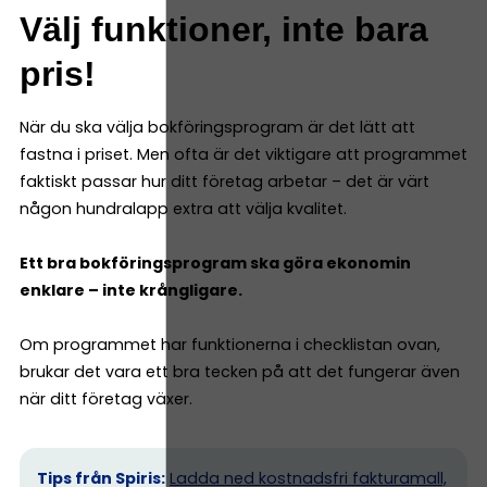
Välj funktioner, inte bara
pris!
När du ska välja bokföringsprogram är det lätt att
fastna i priset. Men ofta är det viktigare att programmet
faktiskt passar hur ditt företag arbetar – det är värt
någon hundralapp extra att välja kvalitet.
Ett bra bokföringsprogram ska göra ekonomin
enklare – inte krångligare.
Om programmet har funktionerna i checklistan ovan,
brukar det vara ett bra tecken på att det fungerar även
när ditt företag växer.
Tips från Spiris:
Ladda ned kostnadsfri fakturamall,