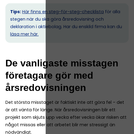
Tips:
Här finns en steg-för-steg-checklista
för alla
stegen när du ska göra årsredovisning och
deklaration i aktiebolag. Har du enskild firma kan du
l
äsa mer här.
De vanligaste misstagen
företagare gör med
årsredovisningen
Det största misstaget är faktiskt inte att göra fel – det
är att vänta för länge. När årsredovisningen blir ett
projekt som skjuts upp vecka efter vecka ökar risken att
något missas eller att arbetet blir mer stressigt än
nödvändigt.