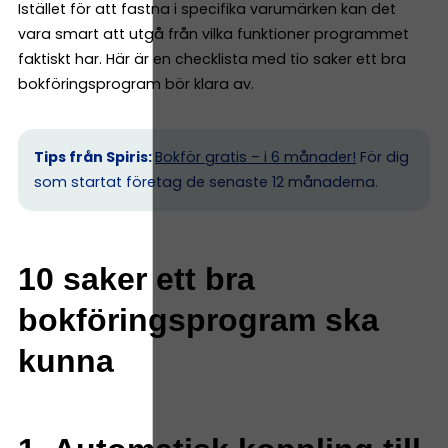
Istället för att fastna i specifika varumärken kan det
vara smart att utgå från vilka funktioner programmet
faktiskt har. Här är en checklista med tio saker ett bra
bokföringsprogram bör klara av.
Tips från Spiris:
Bokför gratis – i 6 månader!
För dig
som startat företag de senaste 12 månaderna.
10 saker ett bra
bokföringsprogram ska
kunna