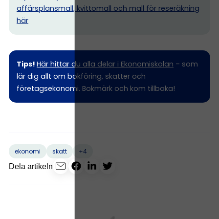
affärsplansmall, kvittomall och mall för reseräkning
här
Tips!
Här hittar du alla delar i Ekonomiskolan
– som
lär dig allt om bokföring, skatter och
företagsekonomi. Bokmärk och kom tillbaka!
+4
ekonomi
skatt
Dela artikeln