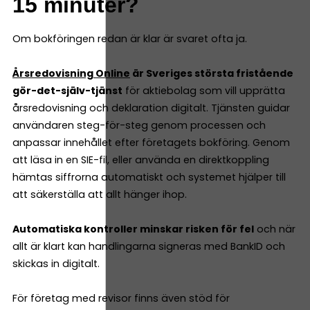
15 minuter?
Om bokföringen redan är klar är svaret ofta ja.
Årsredovisning Online
är Sveriges största fristående
gör-det-själv-tjänst
för aktiebolag som vill upprätta
årsredovisning och deklaration digitalt. Tjänsten guidar
användaren steg-för-steg genom processen och
anpassar innehållet efter företagets bokföring. Genom
att läsa in en SIE-fil, eller använda en direktkoppling
hämtas siffrorna automatiskt och systemet hjälper till
att säkerställa att allt hänger ihop.
Automatiska kontroller minskar risken för fel
och när
allt är klart kan handlingarna signeras med BankID och
skickas in digitalt.
För företag med revisor finns även stöd för