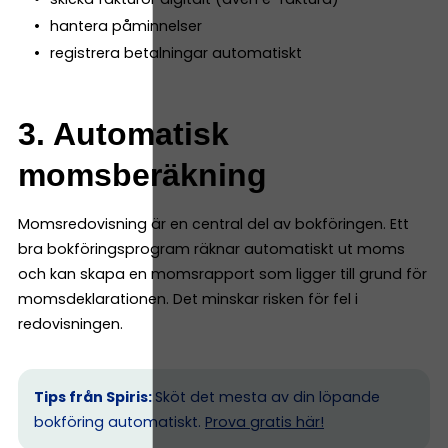
hantera påminnelser
registrera betalningar automatiskt
3. Automatisk
momsberäkning
Momsredovisning är en central del av bokföringen. Ett
bra bokföringsprogram räknar automatiskt ut moms
och kan skapa en momsrapport som ligger till grund för
momsdeklarationen. Det minskar risken för fel i
redovisningen.
Tips från Spiris:
Sköt det mesta av din löpande
bokföring automatiskt.
Prova gratis här!