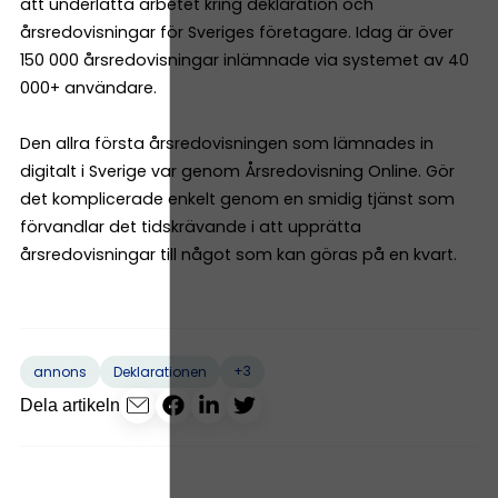
att underlätta arbetet kring deklaration och
årsredovisningar för Sveriges företagare. Idag är över
150 000 årsredovisningar inlämnade via systemet av 40
000+ användare.
Den allra första årsredovisningen som lämnades in
digitalt i Sverige var genom Årsredovisning Online. Gör
det komplicerade enkelt genom en smidig tjänst som
förvandlar det tidskrävande i att upprätta
årsredovisningar till något som kan göras på en kvart.
+3
annons
Deklarationen
Dela artikeln