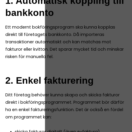
1. Automatisk koppling till
bankkonto
Ett modernt bokföringsprogram ska kunna kopplas
direkt till företagets bankkonto. Då importeras
transaktioner automatiskt och kan matchas mot
fakturor eller kvitton. Det sparar mycket tid och minskar
risken för manuella fel.
2. Enkel fakturering
Ditt företag behöver kunna skapa och skicka fakturor
direkt i bokföringsprogrammet. Programmet bör därför
ha en enkel faktureringsfunktion. Det är också en fördel
om programmet kan:
skicka fakturor digitalt (även e-faktura)