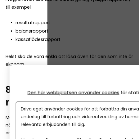
till exempel:
resultatrapport
balansrapport
kassaflödesrapport
Helst ska de vara enkla att läsa även för den som inte är
ekonom.
8. Samarbete med
Den här webbplatsen använder cookies
för sta
redovisningskonsult
Driva eget använder cookies för att förbättra din anvä
underlag till förbättring och vidareutveckling av hems
Många företag väljer att anlita en redovisningskonsult
relevanta erbjudanden till dig.
när de växer. Då är det viktigt att programmet gör det
enkelt att dela bokföringen. Många system låter både