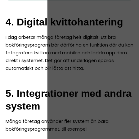
4. Digital kvittohantering
I dag arbetar många företag helt digitalt. Ett bra
bokföringsprogram bör därför ha en funktion där du kan
fotografera kvitton med mobilen och ladda upp dem
direkt i systemet. Det gör att underlagen sparas
automatiskt och blir lätta att hitta.
5. Integrationer med andra
system
Många företag använder fler system än bara
bokföringsprogrammet, till exempel: