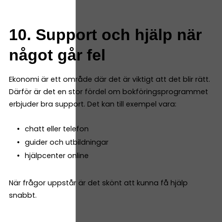
10. Support och hjälp när
något går fel
Ekonomi är ett område där det är viktigt att det blir rätt.
Därför är det en stor fördel om bokföringsprogrammet
erbjuder bra support. Det kan till exempel vara:
chatt eller telefon
guider och utbildningar
hjälpcenter online
När frågor uppstår är det skönt att kunna få hjälp
snabbt.