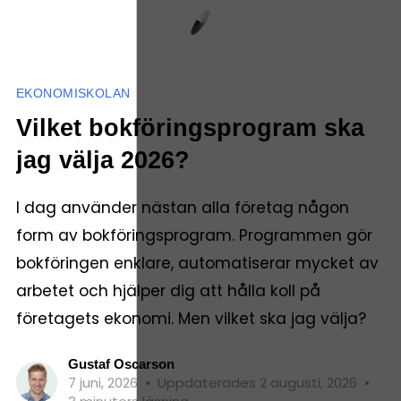
EKONOMISKOLAN
Vilket bokföringsprogram ska
jag välja 2026?
I dag använder nästan alla företag någon
form av bokföringsprogram. Programmen gör
bokföringen enklare, automatiserar mycket av
arbetet och hjälper dig att hålla koll på
företagets ekonomi. Men vilket ska jag välja?
Gustaf Oscarson
7 juni, 2026
•
Uppdaterades 2 augusti, 2026
•