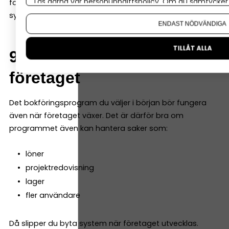
Läs gärna vår
personuppgiftspolicy
. Om du samtycker t
företagaren och redovisningskonsulten arbeta i samma
Om du vill ändra ditt val i efterhand hittar du den möjl
system samtidigt.
ENDAST NÖDVÄNDIGA
TILLÅT ALLA
9. Möjlighet att växa med
företaget
Det bokföringsprogram du väljer i början bör fungera
även när företaget växer. Det är därför bra om
programmet även kan hantera saker som:
löner
projektredovisning
lager
fler användare
Då slipper du byta system när företaget utvecklas.