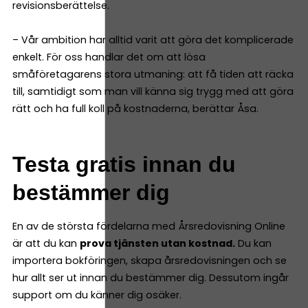
revisionsberättelse.
– Vår ambition har alltid varit att göra det komplicerade
enkelt. För oss handlar det om att lösa
småföretagarens stora utmaning: att få tiden att räcka
till, samtidigt som man vill känna sig trygg med att göra
rätt och ha full koll på kostnaderna, berättar Åsa.
Testa gratis innan du
bestämmer dig
En av de största fördelarna med Årsredovisning Online
är att du kan
prova tjänsten utan kostnad.
Du kan
importera bokföringen, skapa årsredovisningen och se
hur allt ser ut innan du bestämmer dig. Dessutom ingår
support om du känner dig osäker.