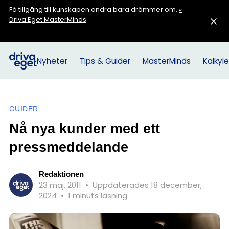
Få tillgång till kunskapen andra bara drömmer om.
»
Driva Eget MasterMinds
Nyheter
Tips & Guider
MasterMinds
Kalkyle
GUIDER
Nå nya kunder med ett
pressmeddelande
Redaktionen
23 maj, 2011
•
Uppdaterades 18 december,
2024
•
1 minuts läsning