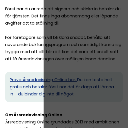
Först när du är redo att signera och skicka in betalar du
för tjänsten. Det finns inga abonnemang eller löpande
avgifter att ta ställning till.
För företagare som vill bli klara snabbt, behålla sitt
nuvarande bokföringsprogram och samtidigt känna sig
trygga med att allt blir rätt kan det vara ett enkelt sätt
att få årsredovisningen över mållinjen innan deadline.
Prova Årsredovisning Online här.
Du kan testa helt
gratis och betalar först när det är dags att lämna
in – du binder dig inte till något.
Om Årsredovisning Online
Årsredovisning Online grundades 2013 med ambitionen