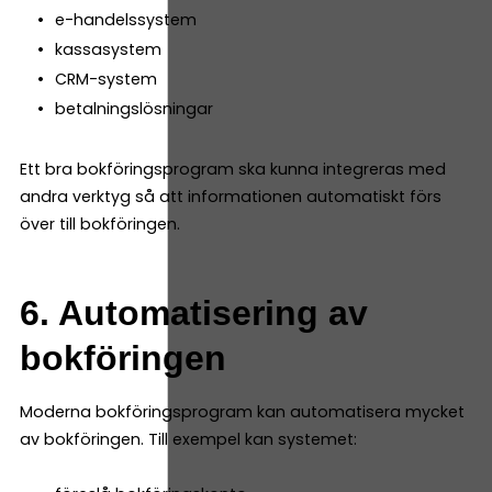
e-handelssystem
kassasystem
CRM-system
betalningslösningar
Ett bra bokföringsprogram ska kunna integreras med
andra verktyg så att informationen automatiskt förs
över till bokföringen.
6. Automatisering av
bokföringen
Moderna bokföringsprogram kan automatisera mycket
av bokföringen. Till exempel kan systemet: