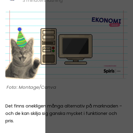
3 minuters läsning
Montage/Canva
Det finns onekligen många alternativ på marknaden –
och de kan skilja sig ganska mycket i funktioner och
pris.