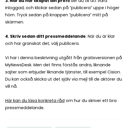
3. När du har skapat din profil
ser du till att vara
inloggad, och klickar sedan på ”publicera” uppe i höger
hörn. Tryck sedan på knappen ”publicera” mitt på
skärmen.
4. Skriv sedan ditt pressmeddelande
. När du är klar
och har granskat det, välj publicera.
Vi har i denna beskrivning utgått från gratisversionen på
MyNewsDesk. Men det finns förstås andra, liknande
sajter som erbjuder liknande tjänster, till exempel Cision.
Du kan också skicka ut det själv via mejl till de aktörer du
vill nå.
Här kan du läsa konkreta råd
om hur du skriver ett bra
pressmeddelande.