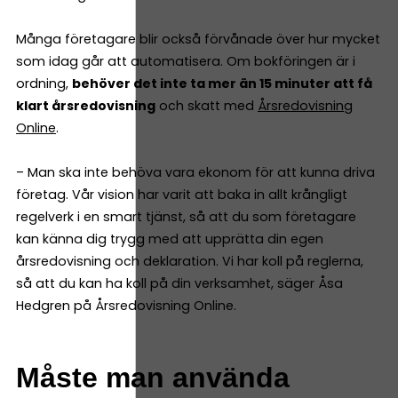
Många företagare blir också förvånade över hur mycket
som idag går att automatisera. Om bokföringen är i
ordning,
behöver det inte ta mer än 15 minuter att få
klart årsredovisning
och skatt med
Årsredovisning
Online
.
– Man ska inte behöva vara ekonom för att kunna driva
företag. Vår vision har varit att baka in allt krångligt
regelverk i en smart tjänst, så att du som företagare
kan känna dig trygg med att upprätta din egen
årsredovisning och deklaration. Vi har koll på reglerna,
så att du kan ha koll på din verksamhet, säger Åsa
Hedgren på Årsredovisning Online.
Måste man använda