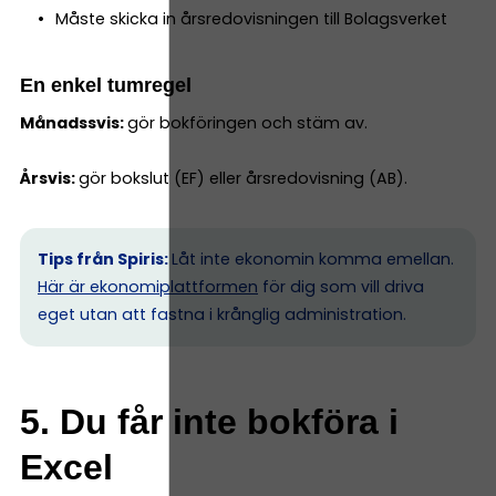
Måste skicka in årsredovisningen till Bolagsverket
En enkel tumregel
Månadssvis:
gör bokföringen och stäm av.
Årsvis:
gör bokslut (EF) eller årsredovisning (AB).
Tips från Spiris:
Låt inte ekonomin komma emellan.
Här är ekonomiplattformen
för dig som vill driva
eget utan att fastna i krånglig administration.
5. Du får inte bokföra i
Excel