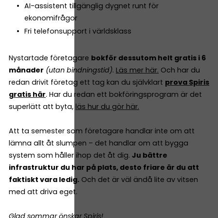
AI-assistent tillgänglig dygnet runt för
ekonomifrågor
Fri telefonsupport i världsklass
Nystartade företagare
bokför dessutom helt gratis i 6
månader
(utan bindningstid)
.
Läs mer här.
Och har du
redan drivit företag ett tag kan du självklart
prova Spiris
gratis här
. Har du redan ett bokföringsprogram är det
superlätt att byta,
läs hur du gör här.
Att ta semester som företagare handlar inte om att
lämna allt åt slumpen – det handlar om att bygga
system som håller ihop det åt dig.
Ju bättre
infrastruktur du har på plats, desto friare är du att
faktiskt vara ledig.
Och det är väl ändå lite av vitsen
med att driva eget.
Glad sommar önskar Spiris!