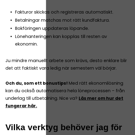
Fakturor skickas och registreras automatiskt.
Betalningar matchas mot rätt kundfaktura.
Bokföringen uppdateras löpande.
Lönehanteringen kan kopplas till resten av
ekonomin.
Ju mindre manuellt arbete som krävs, desto enklare blir
det att faktiskt vara ledig när semestern väl börjar.
Och du, som ett bonustips!
Med rätt ekonomilösning
kan du också automatisera hela löneprocessen – från
underlag till utbetalning. Nice va?
Läs mer om hur det
fungerar här.
Vilka verktyg behöver jag för