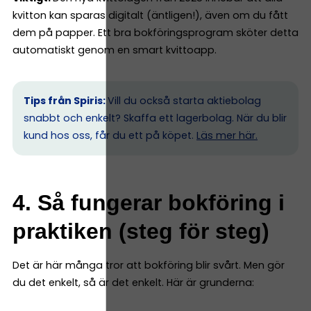
kvitton kan sparas digitalt (äntligen!), även om du fått
dem på papper. Ett bra bokföringsprogram sköter detta
automatiskt genom en smart kvittoapp.
Tips från Spiris:
Vill du också starta aktiebolag
snabbt och enkelt? Skaffa ett lagerbolag. När du blir
kund hos oss, får du ett på köpet.
Läs mer här.
4. Så fungerar bokföring i
praktiken (steg för steg)
Det är här många tror att bokföring blir svårt. Men gör
du det enkelt, så är det enkelt. Här är grunderna: