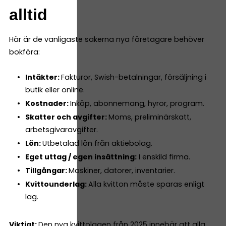
alltid
Här är de vanligaste sakerna nya företagare behöver
bokföra:
Intäkter:
Fakturor, Swish-betalningar, försäljning i
butik eller online.
Kostnader:
Inköp, abonnemang, hyror, program.
Skatter och avgifter:
Moms, preliminärskatt,
arbetsgivaravgifter.
Lön:
Utbetalad lön från aktiebolag.
Eget uttag / egen insättning:
I enskild firma.
Tillgångar:
Maskiner, datorer, inventarier.
Kvittounderlag:
Alla kvitton måste sparas enligt
lag.
Viktigt:
Den nya kvittolagen från 2025 innebär att alla