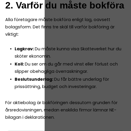
2. Varför du måste bokföra
Alla företagare måste bokföra enligt lag, oavsett
bolagsform. Det finns tre skäl till varför bokföring är
viktigt:
Lagkrav:
Du måste kunna visa Skatteverket hur du
sköter ekonomin.
Koll:
Du ser om du går med vinst eller förlust och
slipper obehagliga överraskningar.
Beslutsunderlag:
Du får bättre underlag för
prissättning, budget och investeringar.
För aktiebolag är bokföringen dessutom grunden för
årsredovisningen, medan enskilda firmor lämnar NE-
bilagan i deklarationen.