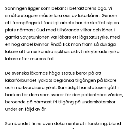
Sanningen ligger som bekant i betraktarens öga. Vi
småföretagare måste lära oss av läkarkåren. Genom
ett framgångsrikt fackligt arbete har de skaffat sig en
plats närmast Gud med tillhörande villkor och löner. I
gamla Sovjetunionen var läkare ett lågstatusyrke, med
en hög andel kvinnor. Ändå fick man fram så duktiga
läkare att amerikanska sjukhus aktivt rekryterade ryska
läkare efter murens fall.
De svenska läkarnas höga status beror på att
läkarförbundet lyckats begränsa tillgången på läkare
och märkvärdisera yrket. Samtidigt har statusen gått i
backen för dem som svarar för den patientnära vården,
beroende på närmast fri tillgång på undersköterskor
under en följd av år.
Sambandet finns även dokumenterat i forskning, bland