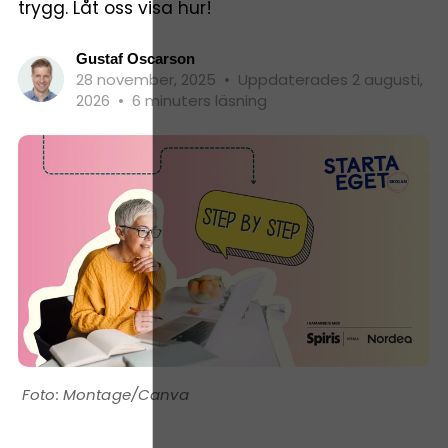
trygg. Låt oss visa hur!
Gustaf Oscarson
28 november, 2025
•
Uppdaterades 2 augusti,
2026
•
6 minuters läsning
Montage/Canva