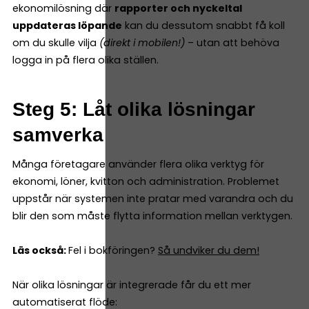
ekonomilösning där
rapporter och nyckeltal
uppdateras löpande
kan du dessutom snabbt få koll
om du skulle vilja
(direkt i mobilen!)
– utan att behöva
logga in på flera olika ställen.
Steg 5: Låt olika lösningar
samverka
Många företagare använder flera olika verktyg för
ekonomi, löner, kvitton och administration. Problemet
uppstår när systemen inte pratar med varandra och du
blir den som måste flytta information mellan verktygen.
Läs också:
Fel i bokföringen?
Så undviker du dem!
När olika lösningar är integrerade får du ett mer
automatiserat flöde: