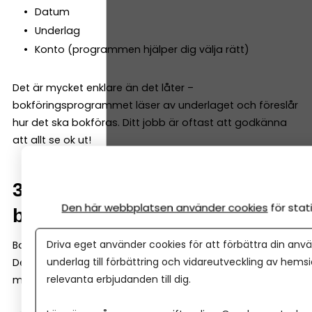
Datum
Underlag
Konto (programmen hjälper dig välja rätt)
Det är mycket enklare än det låter –
bokföringsprogrammet läser av underlaget och föreslår
hur det ska bokföras. Ditt jobb är oftast att godkänna
att allt se ok ut!
3. Matcha bokföringen mot
Den här webbplatsen använder cookies
för sta
bankkontot
Driva eget använder cookies för att förbättra din anvä
Bankhändelser måste stämma med bokföringen.
underlag till förbättring och vidareutveckling av hems
De flesta program har bankkoppling som gör
relevanta erbjudanden till dig.
matchningen enkel.