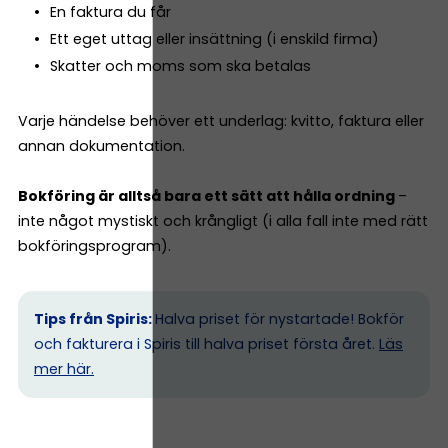
En faktura du får
Ett eget uttag eller insättning (i enskild firma)
Skatter och moms som ska betalas
Varje händelse behöver ett underlag: kvitto, faktura eller
annan dokumentation.
Bokföring är alltså bara ett sätt att hålla ordning
–
inte något mystiskt och krångligt (i alla fall inte med rätt
bokföringsprogram).
Tips från Spiris:
Halva priset för nystartade! Bokför
och fakturera i Spiris till halva priset första året.
Läs
mer här.