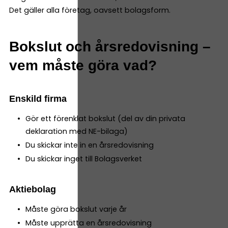
Det gäller alla företag, oavsett bolagsform.
Bokslut och årsredovisning –
vem måste göra vad?
Enskild firma
Gör ett förenklat bokslut (del av din privata
deklaration med NE-bilaga)
Du skickar inte in en årsredovisning
Du skickar inget till Bolagsverket
Aktiebolag
Måste göra bokslut varje år
Måste upprätta en årsredovisning