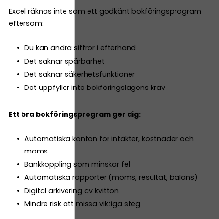
Excel räknas inte som ett godkänt bokföringsprogram
eftersom:
Du kan ändra siffror i efterhand
Det saknar spårbarhet
Det saknar säkerhetsfunktioner
Det uppfyller inte bokföringslagens krav
Ett bra bokföringsprogram ger dig:
Automatiska konton för intäkter, kostnader och
moms
Bankkoppling som minskar fel
Automatiska rapporter (moms, resultat, balans)
Digital arkivering av kvitton
Mindre risk att missa viktiga steg