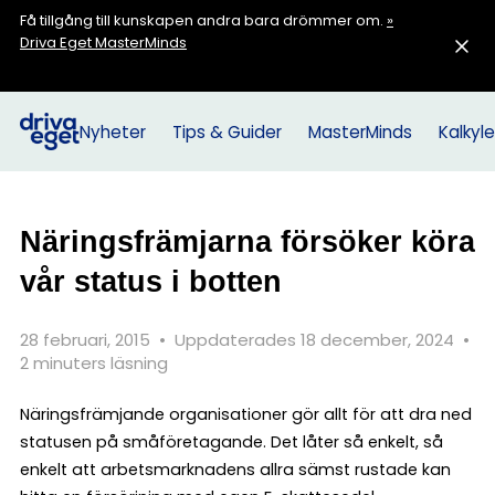
Få tillgång till kunskapen andra bara drömmer om.
»
Driva Eget MasterMinds
Nyheter
Tips & Guider
MasterMinds
Kalkyle
Näringsfrämjarna försöker köra
vår status i botten
28 februari, 2015
•
Uppdaterades 18 december, 2024
•
2 minuters läsning
Näringsfrämjande organisationer gör allt för att dra ned
statusen på småföretagande. Det låter så enkelt, så
enkelt att arbetsmarknadens allra sämst rustade kan