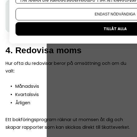
Läs gärna vår
personuppgiftspolicy
. Om du samtycker t
Tips från Nordea:
För att bokföringen ska fungera
Om du vill ändra ditt val i efterhand hittar du den möjl
ENDAST NÖDVÄNDIGA
behöver du ett
företagskonto.
Här får du hjälp att
skaffa ett snabbt och smidigt.
TILLÅT ALLA
4. Redovisa moms
Hur ofta du redovisar beror på omsättning och om du
valt:
Månadsvis
Kvartalsvis
Årligen
Ett bokföringsprogram räknar ut momsen åt dig och
skapar rapporter som kan skickas direkt till Skatteverket.