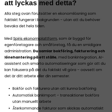
att lyckas med detta?
Alla steg ovan förutsätter en ekonomilösning som
faktiskt fungerar i bakgrunden – utan att du behöver
bevaka det hela tiden.
Med
Spiris ekonomiplattform
, som är byggd för
egenföretagare och småföretag, få du en smidigare
administration.
Du samlar bokföring, fakturering och
lönehantering på ett ställe
, med bankintegration, AI-
assistent och smarta automatiseringar som gör att du
kan fokusera på det du faktiskt vill göra – oavsett om
det är ditt arbete eller din semester.
Bokför och fakturera utan att kunna bokföring
Automatisk bankimport – transaktioner bokförs
utan manuellt arbete
Återkommande fakturor som skickas automatiskt