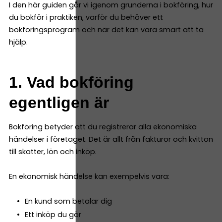
I den här guiden går vi igenom grunderna i bokföring, hur
du bokför i praktiken, varför du behöver ett
bokföringsprogram och när det kan vara smart att ta
hjälp.
1. Vad bokföring
egentligen är
Bokföring betyder att du registrerar alla ekonomiska
händelser i företaget. Det är allt från fakturor och kvitton
till skatter, lön och inköp.
En ekonomisk händelse kan exempelvis vara:
En kund som betalar dig
Ett inköp du gör