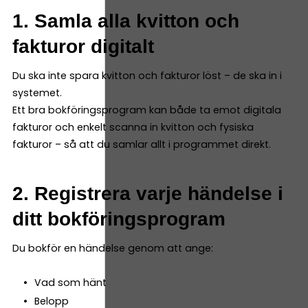
1. Samla alla kvitton och
fakturor digitalt
Du ska inte spara kvitton och fakturor löst – de ska in i
systemet.
Ett bra bokföringsprogram kan både ta emot digitala
fakturor och enkelt scanna in kvitton och fysiska
fakturor – så att du samlar allt i programmet direkt.
2. Registrera varje händelse i
ditt bokföringsprogram
Du bokför en händelse genom att ange:
Vad som hänt
Belopp