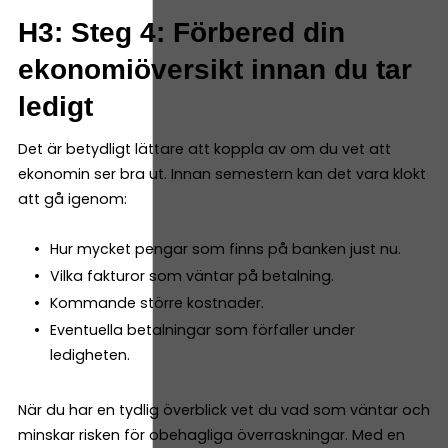
H3: Steg 4: Förbered din
ekonomiöversikt innan du tar
ledigt
Det är betydligt lättare att koppla av om du vet att
ekonomin ser bra ut. Innan semestern kan det vara klokt
att gå igenom:
Hur mycket pengar som finns på banken just nu.
Vilka fakturor som väntar på betalning.
Kommande större kostnader.
Eventuella betalningar som förfaller under
ledigheten.
När du har en tydlig överblick vet du vad som väntar och
minskar risken för obehagliga överraskningar. Med en