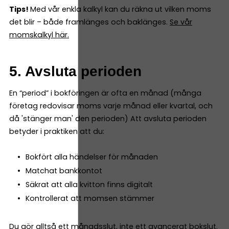
Tips!
Med vår enkla kalkyl kan du räkna ut vilken moms
det blir – både framlänges och baklänges.
Se vår
momskalkyl här.
5. Avsluta perioden
En “period” i bokföringen är ofta en månad (många
företag redovisar moms varje månad eller kvartal, och
då 'stänger man' den perioden) Att avsluta perioden
betyder i praktiken att du:
Bokfört alla händelser för månaden
Matchat bankkontot
Säkrat att alla kvitton finns digitalt
Kontrollerat att momsen stämmer
Du gör alltså ett månadsslut, inte ett avancerat bokslut.