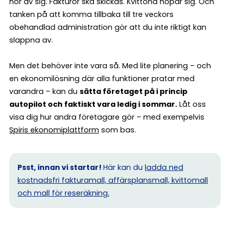
hör av sig. Fakturor ska skickas. Kvittona hopar sig. Och
tanken på att komma tillbaka till tre veckors
obehandlad administration gör att du inte riktigt kan
slappna av.
Men det behöver inte vara så. Med lite planering – och
en ekonomilösning där alla funktioner pratar med
varandra – kan du
sätta företaget på i princip
autopilot och faktiskt vara ledig i sommar.
Låt oss
visa dig hur andra företagare gör – med exempelvis
Spiris ekonomiplattform
som bas.
Psst, innan vi startar!
Här kan du
ladda ned
kostnadsfri fakturamall, affärsplansmall, kvittomall
och mall för reseräkning.