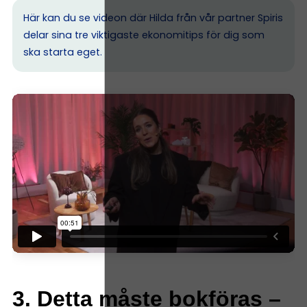
Här kan du se videon där Hilda från vår partner Spiris
delar sina tre viktigaste ekonomitips för dig som
ska starta eget.
3. Detta måste bokföras –