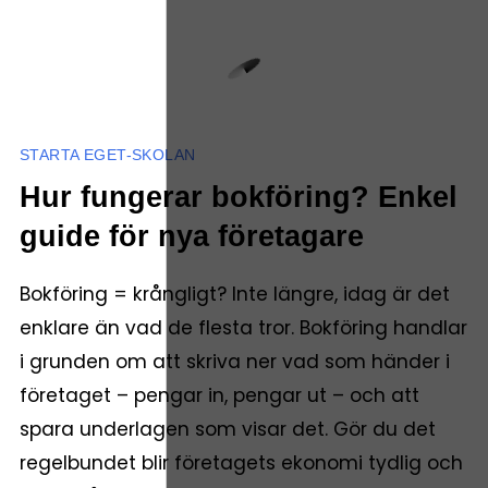
STARTA EGET-SKOLAN
Hur fungerar bokföring? Enkel
guide för nya företagare
Bokföring = krångligt? Inte längre, idag är det
enklare än vad de flesta tror. Bokföring handlar
i grunden om att skriva ner vad som händer i
företaget – pengar in, pengar ut – och att
spara underlagen som visar det. Gör du det
regelbundet blir företagets ekonomi tydlig och