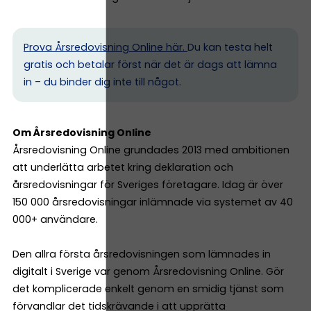
Prova Årsredovisning Online här.
Du kan testa helt
gratis och betalar först när det är dags att lämna
in – du binder dig inte till något.
Om Årsredovisning Online
Årsredovisning Online grundades 2013 med ambitionen
att underlätta arbetet kring deklaration och
årsredovisningar för Sveriges företagare. Idag är över
150 000 årsredovisningar inlämnade via systemet av 40
000+ användare.
Den allra första årsredovisningen som lämnades in
digitalt i Sverige var genom Årsredovisning Online. Gör
det komplicerade enkelt genom en smidig tjänst som
förvandlar det tidskrävande i att upprätta