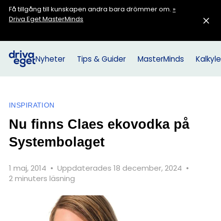
Få tillgång till kunskapen andra bara drömmer om.
»
Driva Eget MasterMinds
Nyheter
Tips & Guider
MasterMinds
Kalkyle
INSPIRATION
Nu finns Claes ekovodka på
Systembolaget
1 maj, 2014
•
Uppdaterades 18 december, 2024
•
2 minuters läsning