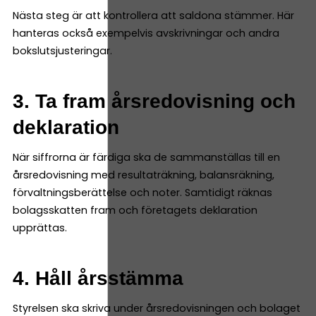
Nästa steg är att kontrollera att saldona stämmer. Här
hanteras också exempelvis avskrivningar och andra
bokslutsjusteringar.
3. Ta fram årsredovisning och
deklaration
När siffrorna är färdiga ska de sammanställas till en
årsredovisning med resultaträkning, balansräkning,
förvaltningsberättelse och noter. Samtidigt räknas
bolagsskatten fram och företagets deklaration
upprättas.
4. Håll årsstämma
Styrelsen ska skriva under årsredovisningen och bolaget