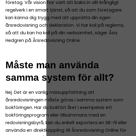
företag. Vår vision har varit att baka in allt krångligt
regelverk i en smart tjänst, så att du som företagare
kan känna dig trygg med att upprätta din egen
årsredovisning och deklaration. Vi har koll på reglerna,
så att du kan ha koll på din verksamhet, säger Åsa
Hedgren på Årsredovisning Online.
Måste man använda
samma system för allt?
Nej. Det är en vanlig missuppfattning att
årsredovisningen måste göras i samma system som
bokföringen. Har du bokfört året i exempelvis ett
bokföringsprogram eller tillsammans med en
redovisningsbyrå, kan du enkelt exportera en SIE-fil eller
använda en direktkoppling till Årsredovisning Online för