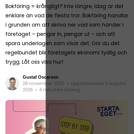
Bokföring = krångligt? Inte längre, idag är det
enklare än vad de flesta tror. Bokföring handlar
i grunden om att skriva ner vad som händer i
företaget – pengar in, pengar ut – och att
spara underlagen som visar det. Gör du det
regelbundet blir företagets ekonomi tydlig och
trygg. Låt oss visa hur!
Gustaf Oscarson
28 november, 2025
•
Uppdaterades 2 augusti,
2026
•
6 minuters läsning