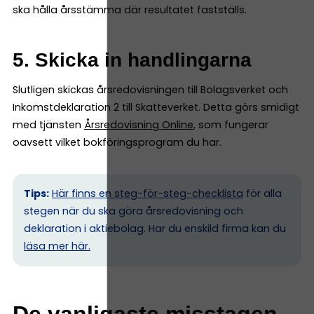
ska hålla årsstämma där resultatet fastställs.
5. Skicka in handlingarna
Slutligen skickas årsredovisningen till Bolagsverket och
Inkomstdeklaration 2 till Skatteverket. Detta görs smidigt
med tjänsten
Årsredovisning Online
, som fungerar
oavsett vilket bokföringsprogram du har.
Tips:
Här finns en steg-för-steg-checklista
för alla
stegen när du ska göra årsredovisning och
deklaration i aktiebolag. Har du enskild firma kan du
l
äsa mer här.