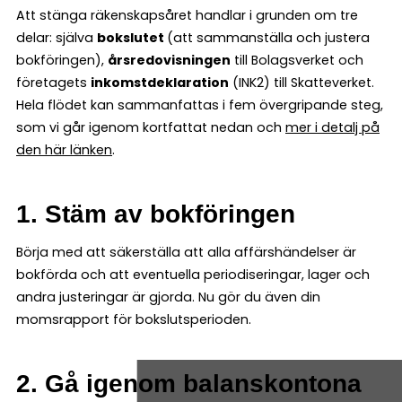
Att stänga räkenskapsåret handlar i grunden om tre
delar: själva
bokslutet
(att sammanställa och justera
bokföringen),
årsredovisningen
till Bolagsverket och
företagets
inkomstdeklaration
(INK2) till Skatteverket.
Hela flödet kan sammanfattas i fem övergripande steg,
som vi går igenom kortfattat nedan och
mer i detalj på
den här länken
.
1. Stäm av bokföringen
Börja med att säkerställa att alla affärshändelser är
bokförda och att eventuella periodiseringar, lager och
andra justeringar är gjorda. Nu gör du även din
momsrapport för bokslutsperioden.
2. Gå igenom balanskontona