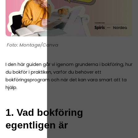
Montage/Canva
I den här guiden går vi igenom grunderna i bokföring, hur
du bokför i praktiken, varför du behöver ett
bokföringsprogram och när det kan vara smart att ta
hjälp.
1. Vad bokföring
egentligen är