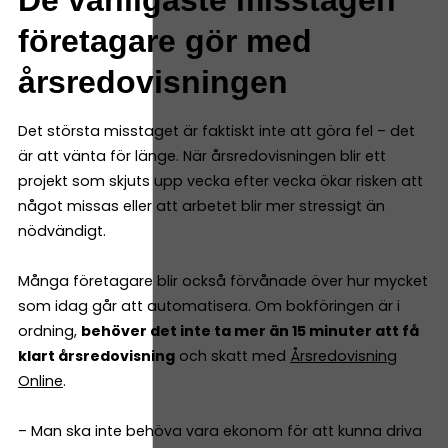
De vanligaste misstagen
företagare gör med
årsredovisningen
Det största misstaget är faktiskt inte att göra fel – det
är att vänta för länge. När årsredovisningen blir ett
projekt som skjuts upp vecka efter vecka ökar risken att
något missas eller att arbetet blir mer stressigt än
nödvändigt.
Många företagare blir också förvånade över hur mycket
som idag går att automatisera. Om bokföringen är i
ordning,
behöver det inte ta mer än 15 minuter att få
klart årsredovisning
och skatt med
Årsredovisning
Online
.
– Man ska inte behöva vara ekonom för att kunna driva