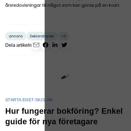
årsredovisningar till något som kan göras på en kvart.
+3
annons
Deklarationen
Dela artikeln
STARTA EGET-SKOLAN
Hur fungerar bokföring? Enkel
guide för nya företagare