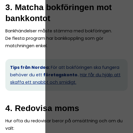
3. Matcha bokföringen mot
bankkontot
Bankhändelser måste stämma med bokföringen.
De flesta program har bankkoppling som gör
matchningen enkel.
Tips från Nordea:
För att bokföringen ska fungera
behöver du ett
företagskonto.
Här får du hjälp att
skaffa ett snabbt och smidigt.
4. Redovisa moms
Hur ofta du redovisar beror på omsättning och om du
valt: