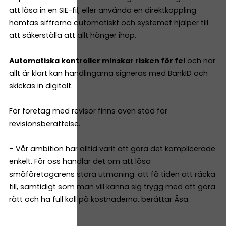
att läsa in en SIE-fil, eller använda en direktkoppling
hämtas siffrorna automatiskt och systemet hjälper till
att säkerställa att allt hänger ihop.
Automatiska kontroller minskar risken för fel
och när
allt är klart kan handlingarna signeras med BankID och
skickas in digitalt.
För företag med revisor finns även stöd för
revisionsberättelse.
– Vår ambition har alltid varit att göra det komplicerade
enkelt. För oss handlar det om att lösa
småföretagarens stora utmaning: att få tiden att räcka
till, samtidigt som man vill känna sig trygg med att göra
rätt och ha full koll på kostnaderna, berättar Åsa.