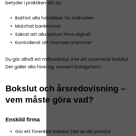
betyder i praktiken att du:
Bokfört alla händelser för månaden
Matchat bankkontot
Säkrat att alla kvitton finns digitalt
Kontrollerat att momsen stämmer
Du gör alltså ett månadsslut, inte ett avancerat bokslut.
Det gäller alla företag, oavsett bolagsform.
Bokslut och årsredovisning –
vem måste göra vad?
Enskild firma
Gör ett förenklat bokslut (del av din privata