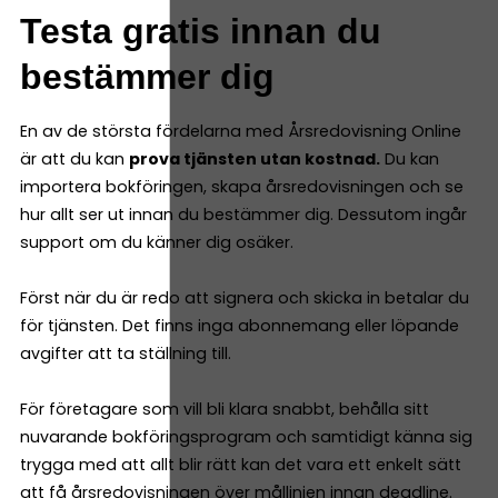
Testa gratis innan du
bestämmer dig
En av de största fördelarna med Årsredovisning Online
är att du kan
prova tjänsten utan kostnad.
Du kan
importera bokföringen, skapa årsredovisningen och se
hur allt ser ut innan du bestämmer dig. Dessutom ingår
support om du känner dig osäker.
Först när du är redo att signera och skicka in betalar du
för tjänsten. Det finns inga abonnemang eller löpande
avgifter att ta ställning till.
För företagare som vill bli klara snabbt, behålla sitt
nuvarande bokföringsprogram och samtidigt känna sig
trygga med att allt blir rätt kan det vara ett enkelt sätt
att få årsredovisningen över mållinjen innan deadline.