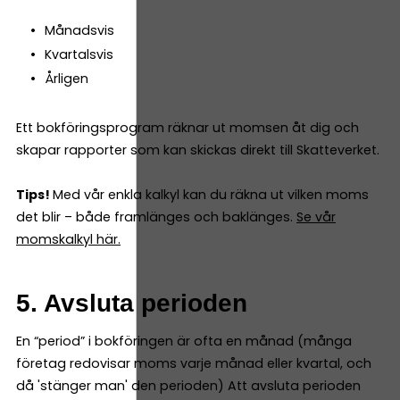
Månadsvis
Kvartalsvis
Årligen
Ett bokföringsprogram räknar ut momsen åt dig och
skapar rapporter som kan skickas direkt till Skatteverket.
Tips!
Med vår enkla kalkyl kan du räkna ut vilken moms
det blir – både framlänges och baklänges.
Se vår
momskalkyl här.
5. Avsluta perioden
En “period” i bokföringen är ofta en månad (många
företag redovisar moms varje månad eller kvartal, och
då 'stänger man' den perioden) Att avsluta perioden