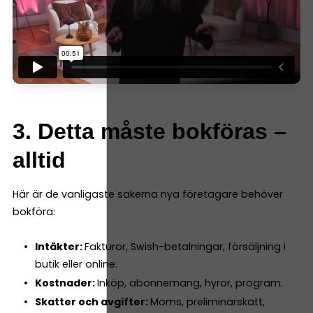
3. Detta måste bokföras –
alltid
Här är de vanligaste sakerna nya företagare behöver
bokföra:
Intäkter:
Fakturor, Swish-betalningar, försäljning i
butik eller online.
Kostnader:
Inköp, abonnemang, hyror, program.
Skatter och avgifter:
Moms, preliminärskatt,