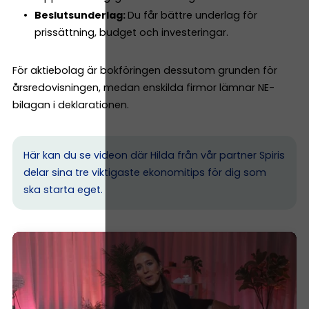
Beslutsunderlag:
Du får bättre underlag för
prissättning, budget och investeringar.
För aktiebolag är bokföringen dessutom grunden för
årsredovisningen, medan enskilda firmor lämnar NE-
bilagan i deklarationen.
Här kan du se videon där Hilda från vår partner Spiris
delar sina tre viktigaste ekonomitips för dig som
ska starta eget.