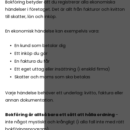
Bokföring betyder att du registrerar alla ekonomiska
händelser i företaget. Det är allt från fakturor och kvitton
till skatter, lön och inköp.
En ekonomisk händelse kan exempelvis vara:
En kund som betalar dig
Ett inköp du gör
En faktura du får
Ett eget uttag eller insättning (i enskild firma)
Skatter och moms som ska betalas
Varje händelse behöver ett underlag: kvitto, faktura eller
annan dokumentation.
Bokföring är alltså bara ett sätt att hålla ordning
–
inte något mystiskt och krångligt (i alla fall inte med rätt
bokföringsprogram).