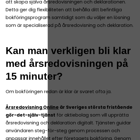
att skapa själva årsredovisningen och deklarationen.
Detta ger dig flexibiliteten att behålla ditt befintliga
bokföringsprogram samtidigt som du väljer en lösning
som är specialiserad på årsredovisning och deklaration.
Kan man verkligen bli klar
med årsredovisningen på
15 minuter?
Om bokföringen redan är klar är svaret ofta ja.
Årsredovisning Online
är Sveriges största fristående
gör-det-själv-tjänst
för aktiebolag som vill upprätta
årsredovisning och deklaration digitalt. Tjänsten guidar
användaren steg-för-steg genom processen och
anpassar innehållet efter företagets bokföring. Genom