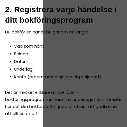
2. Registrera varje händelse i
ditt bokföringsprogram
Du bokför en händelse genom att ange:
Vad som hänt
Belopp
Datum
Underlag
Konto (programmen hjälper dig välja rätt)
Det är mycket enklare än det låter –
bokföringsprogrammet läser av underlaget och föreslår
hur det ska bokföras. Ditt jobb är oftast att godkänna
att allt se ok ut!